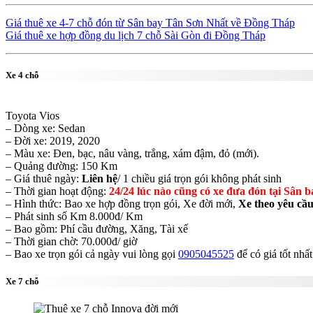
Giá thuê xe 4-7 chỗ đón từ Sân bay Tân Sơn Nhất về Đồng Tháp
Giá thuê xe hợp đồng du lịch 7 chỗ Sài Gòn đi Đồng Tháp
Xe 4 chỗ
Toyota Vios
– Dòng xe: Sedan
– Đời xe: 2019, 2020
– Màu xe: Đen, bạc, nâu vàng, trắng, xám đậm, đỏ (mới).
– Quảng đường: 150 Km
– Giá thuê ngày:
Liên hệ
/ 1 chiều giá trọn gói không phát sinh
– Thời gian hoạt động:
24/24 lúc nào cũng có xe đưa đón tại Sân b
– Hình thức: Bao xe hợp đồng trọn gói, Xe đời mới,
Xe theo yêu cầ
– Phát sinh số Km 8.000đ/ Km
– Bao gồm: Phí cầu đường, Xăng, Tài xế
– Thời gian chờ: 70.000đ/ giờ
– Bao xe trọn gói cả ngày vui lòng gọi
0905045525
để có giá tốt nhất
Xe 7 chỗ