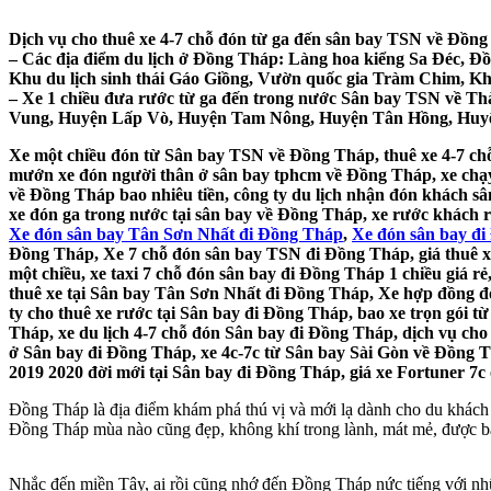
Dịch vụ cho thuê xe 4-7 chỗ đón từ ga đến sân bay TSN về Đồng 
– Các địa điểm du lịch ở Đồng Tháp: Làng hoa kiểng Sa Đéc, 
Khu du lịch sinh thái Gáo Giồng, Vườn quốc gia Tràm Chim, Kh
– Xe 1 chiều đưa rước từ ga đến trong nước Sân bay TSN về
Vung, Huyện Lấp Vò, Huyện Tam Nông, Huyện Tân Hồng, Huy
Xe một chiều đón từ Sân bay TSN về Đồng Tháp, thuê xe 4-7 chỗ
mướn xe đón người thân ở sân bay tphcm về Đồng Tháp, xe chạy 
về Đồng Tháp bao nhiêu tiền, công ty du lịch nhận đón khách sâ
xe đón ga trong nước tại sân bay về Đồng Tháp, xe rước khách r
Xe đón sân bay Tân Sơn Nhất đi Đồng Tháp
,
Xe đón sân bay đ
Đồng Tháp, Xe 7 chỗ đón sân bay TSN đi Đồng Tháp, giá thuê xe
một chiều, xe taxi 7 chỗ đón sân bay đi Đồng Tháp 1 chiều giá r
thuê xe tại Sân bay Tân Sơn Nhất đi Đồng Tháp, Xe hợp đồng đ
ty cho thuê xe rước tại Sân bay đi Đồng Tháp, bao xe trọn gói 
Tháp, xe du lịch 4-7 chỗ đón Sân bay đi Đồng Tháp, dịch vụ cho
ở Sân bay đi Đồng Tháp, xe 4c-7c từ Sân bay Sài Gòn về Đồng T
2019 2020 đời mới tại Sân bay đi Đồng Tháp, giá xe Fortuner 7c 
Đồng Tháp là địa điểm khám phá thú vị và mới lạ dành cho du khách 
Đồng Tháp mùa nào cũng đẹp, không khí trong lành, mát mẻ, được ba
Nhắc đến miền Tây, ai rồi cũng nhớ đến Đồng Tháp nức tiếng với n