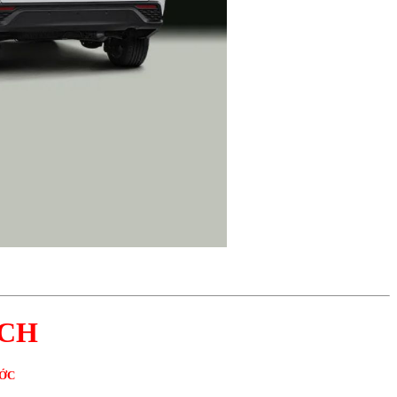
ỊCH
ƯỚC