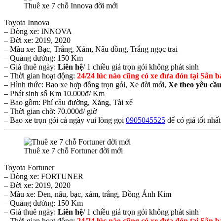
Thuê xe 7 chỗ Innova đời mới
Toyota Innova
– Dòng xe: INNOVA
– Đời xe: 2019, 2020
– Màu xe: Bạc, Trắng, Xám, Nâu đồng, Trắng ngọc trai
– Quảng đường: 150 Km
– Giá thuê ngày:
Liên hệ
/ 1 chiều giá trọn gói không phát sinh
– Thời gian hoạt động:
24/24 lúc nào cũng có xe đưa đón tại Sân b
– Hình thức: Bao xe hợp đồng trọn gói, Xe đời mới,
Xe theo yêu cầ
– Phát sinh số Km 10.000đ/ Km
– Bao gồm: Phí cầu đường, Xăng, Tài xế
– Thời gian chờ: 70.000đ/ giờ
– Bao xe trọn gói cả ngày vui lòng gọi
0905045525
để có giá tốt nhất
Thuê xe 7 chỗ Fortuner đời mới
Toyota Fortuner
– Dòng xe: FORTUNER
– Đời xe: 2019, 2020
– Màu xe: Đen, nâu, bạc, xám, trắng, Đồng Ánh Kim
– Quảng đường: 150 Km
– Giá thuê ngày:
Liên hệ
/ 1 chiều giá trọn gói không phát sinh
– Thời gian hoạt động:
24/24 lúc nào cũng có xe đưa đón tại Sân b