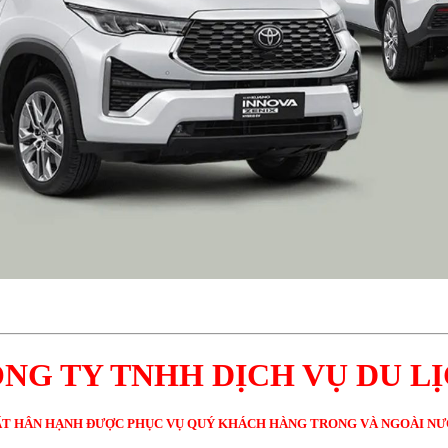
NG TY TNHH DỊCH VỤ DU L
T HÂN HẠNH ĐƯỢC PHỤC VỤ QUÝ KHÁCH HÀNG TRONG VÀ NGOÀI N