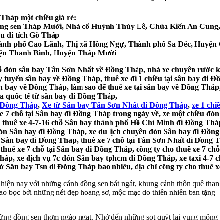
Tháp một chiều giá rẻ:
Đồng sen Tháp Mười, Nhà cổ Huỳnh Thủy Lê, Chùa Kiến An Cung,
u di tích Gò Tháp
 Thành phố Cao Lãnh, Thị xã Hồng Ngự, Thành phố Sa Đéc, Huy
ện Thanh Bình, Huyện Tháp Mười
 đón sân bay Tân Sơn Nhất về Đồng Tháp, nhà xe chuyên rước khách
tuyến sân bay về Đồng Tháp, thuê xe đi 1 chiều tại sân bay đi Đ
n bay về Đồng Tháp, làm sao để thuê xe tại sân bay về Đồng Tháp
a quốc tế từ sân bay đi Đồng Tháp,
i Đồng Tháp
,
Xe từ Sân bay Tân Sơn Nhất đi Đồng Tháp
,
xe 1 ch
 7 chỗ tại Sân bay đi Đồng Tháp trong ngày về, xe một chiều đó
ẻ, thuê xe 4-7-16 chỗ Sân bay thành phố Hồ Chí Minh đi Đồng Tháp 
ón Sân bay đi Đồng Tháp, xe du lịch chuyên đón Sân bay đi Đồng 
từ Sân bay đi Đồng Tháp, thuê xe 7 chỗ tại Tân Sơn Nhất đi Đồng
 thuê xe 7 chỗ tại Sân bay đi Đồng Tháp, công ty cho thuê xe 7 ch
háp, xe dịch vụ 7c đón Sân bay tphcm đi Đồng Tháp, xe taxi 4-7 
ở Sân bay Tsn đi Đồng Tháp bao nhiêu, địa chỉ công ty cho thuê x
hiện nay với những cánh đồng sen bát ngát, khung cảnh thôn quê thanh 
o bọc bởi những nét đẹp hoang sơ, mộc mạc do thiên nhiên ban tặng
hững đồng sen thơm ngào ngạt. Nhớ đến những sọt quýt lai vung mộn