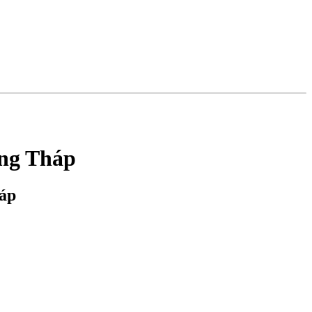
ồng Tháp
háp