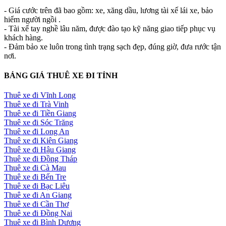
- Giá cước trên đã bao gồm: xe, xăng dầu, lương tài xế lái xe, bảo
hiểm người ngồi .
- Tài xế tay nghề lâu năm, được đào tạo kỹ năng giao tiếp phục vụ
khách hàng.
- Đảm bảo xe luôn trong tình trạng sạch đẹp, đúng giờ, đưa rước tận
nơi.
BẢNG GIÁ THUÊ XE ĐI TỈNH
Thuê xe đi Vĩnh Long
Thuê xe đi Trà Vinh
Thuê xe đi Tiền Giang
Thuê xe đi Sóc Trăng
Thuê xe đi Long An
Thuê xe đi Kiên Giang
Thuê xe đi Hậu Giang
Thuê xe đi Đồng Tháp
Thuê xe đi Cà Mau
Thuê xe đi Bến Tre
Thuê xe đi Bạc Liêu
Thuê xe đi An Giang
Thuê xe đi Cần Thơ
Thuê xe đi Đồng Nai
Thuê xe đi Bình Dương