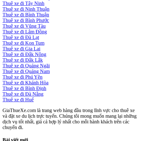
Thuê xe đi Tây Ninh
Thuê xe đi Ninh Thuận
Thuê xe đi Bình Thuận
Thuê xe đi Bình Phước
Thuê xe đi Vũng Tàu
Thuê xe đi Lâm Đồng
Thuê xe đi Đà Lạt
Thuê xe đi Kon Tum
Thuê xe đi Gia Lai
Thuê xe đi Đắk Nông
Thuê xe đi Đắk Lắk
Thuê xe đi Quảng Ngãi
Thuê xe đi Quảng Nam
Thuê xe đi Phú Yên
Thuê xe đi Khánh Hòa
Thuê xe đi Bình Định
Thuê xe đi Đà Nẵng
Thuê xe đi Huế
GiaThueXe.com là trang web hàng đầu trong lĩnh vực cho thuê xe
và đặt xe du lịch trực tuyến. Chúng tôi mong muốn mang lại những
dịch vụ tốt nhất, giá cả hợp lý nhất cho mỗi hành khách trên các
chuyến đi.
Bài viết mới