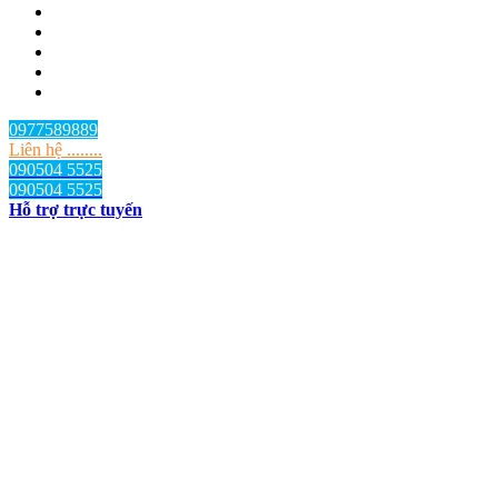
0977589889
Liên hệ ........
090504 5525
090504 5525
Hỗ trợ trực tuyến