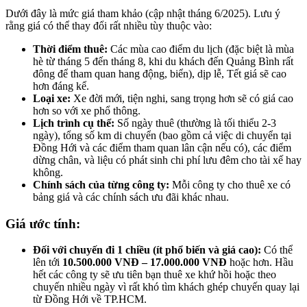
Dưới đây là mức giá tham khảo (cập nhật tháng 6/2025). Lưu ý
rằng giá có thể thay đổi rất nhiều tùy thuộc vào:
Thời điểm thuê:
Các mùa cao điểm du lịch (đặc biệt là mùa
hè từ tháng 5 đến tháng 8, khi du khách đến Quảng Bình rất
đông để tham quan hang động, biển), dịp lễ, Tết giá sẽ cao
hơn đáng kể.
Loại xe:
Xe đời mới, tiện nghi, sang trọng hơn sẽ có giá cao
hơn so với xe phổ thông.
Lịch trình cụ thể:
Số ngày thuê (thường là tối thiểu 2-3
ngày), tổng số km di chuyển (bao gồm cả việc di chuyển tại
Đồng Hới và các điểm tham quan lân cận nếu có), các điểm
dừng chân, và liệu có phát sinh chi phí lưu đêm cho tài xế hay
không.
Chính sách của từng công ty:
Mỗi công ty cho thuê xe có
bảng giá và các chính sách ưu đãi khác nhau.
Giá ước tính:
Đối với chuyến đi 1 chiều (ít phổ biến và giá cao):
Có thể
lên tới
10.500.000 VNĐ – 17.000.000 VNĐ
hoặc hơn. Hầu
hết các công ty sẽ ưu tiên bạn thuê xe khứ hồi hoặc theo
chuyến nhiều ngày vì rất khó tìm khách ghép chuyến quay lại
từ Đồng Hới về TP.HCM.