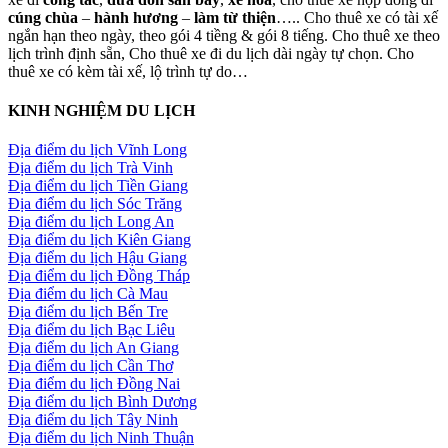
cúng chùa
–
hành hương
–
làm từ thiện
….. Cho thuê xe có tài xế
ngắn hạn theo ngày, theo gói 4 tiềng & gói 8 tiếng. Cho thuê xe theo
lịch trình định sẵn, Cho thuê xe đi du lịch dài ngày tự chọn. Cho
thuê xe có kèm tài xế, lộ trình tự do…
KINH NGHIỆM DU LỊCH
Địa điểm du lịch Vĩnh Long
Địa điểm du lịch Trà Vinh
Địa điểm du lịch Tiền Giang
Địa điểm du lịch Sóc Trăng
Địa điểm du lịch Long An
Địa điểm du lịch Kiên Giang
Địa điểm du lịch Hậu Giang
Địa điểm du lịch Đồng Tháp
Địa điểm du lịch Cà Mau
Địa điểm du lịch Bến Tre
Địa điểm du lịch Bạc Liêu
Địa điểm du lịch An Giang
Địa điểm du lịch Cần Thơ
Địa điểm du lịch Đồng Nai
Địa điểm du lịch Bình Dương
Địa điểm du lịch Tây Ninh
Địa điểm du lịch Ninh Thuận