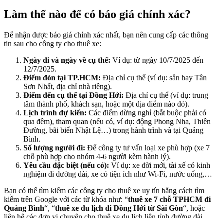
Làm thế nào để có báo giá chính xác?
Để nhận được báo giá chính xác nhất, bạn nên cung cấp các thông
tin sau cho công ty cho thuê xe:
Ngày đi và ngày về cụ thể:
Ví dụ: từ ngày 10/7/2025 đến
12/7/2025.
Điểm đón tại TP.HCM:
Địa chỉ cụ thể (ví dụ: sân bay Tân
Sơn Nhất, địa chỉ nhà riêng).
Điểm đến cụ thể tại Đồng Hới:
Địa chỉ cụ thể (ví dụ: trung
tâm thành phố, khách sạn, hoặc một địa điểm nào đó).
Lịch trình dự kiến:
Các điểm dừng nghỉ (bắt buộc phải có
qua đêm), tham quan (nếu có, ví dụ: động Phong Nha, Thiên
Đường, bãi biển Nhật Lệ…) trong hành trình và tại Quảng
Bình.
Số lượng người đi:
Để công ty tư vấn loại xe phù hợp (xe 7
chỗ phù hợp cho nhóm 4-6 người kèm hành lý).
Yêu cầu đặc biệt (nếu có):
Ví dụ: xe đời mới, tài xế có kinh
nghiệm đi đường dài, xe có tiện ích như Wi-Fi, nước uống,…
Bạn có thể tìm kiếm các công ty cho thuê xe uy tín bằng cách tìm
kiếm trên Google với các từ khóa như: “
thuê xe 7 chỗ TPHCM đi
Quảng Bình
“, “
thuê xe du lịch đi Đồng Hới từ Sài Gòn
“, hoặc
liên hệ các đơn vị chuyên cho thuê xe du lịch liên tỉnh đường dài.