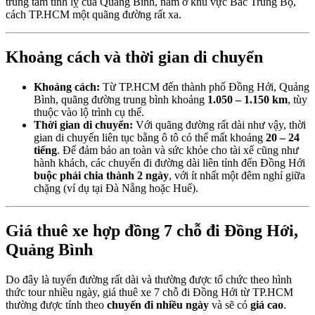
trung tâm tỉnh lỵ của Quảng Bình, nằm ở khu vực Bắc Trung Bộ,
cách TP.HCM một quãng đường rất xa.
Khoảng cách và thời gian di chuyển
Khoảng cách:
Từ TP.HCM đến thành phố Đồng Hới, Quảng
Bình, quãng đường trung bình khoảng
1.050 – 1.150 km
, tùy
thuộc vào lộ trình cụ thể.
Thời gian di chuyển:
Với quãng đường rất dài như vậy, thời
gian di chuyển liên tục bằng ô tô có thể mất khoảng
20 – 24
tiếng
. Để đảm bảo an toàn và sức khỏe cho tài xế cũng như
hành khách, các chuyến đi đường dài liên tỉnh đến Đồng Hới
buộc phải chia thành 2 ngày
, với ít nhất một đêm nghỉ giữa
chặng (ví dụ tại Đà Nẵng hoặc Huế).
Giá thuê xe hợp đồng 7 chỗ đi Đồng Hới,
Quảng Bình
Do đây là tuyến đường rất dài và thường được tổ chức theo hình
thức tour nhiều ngày, giá thuê xe 7 chỗ đi Đồng Hới từ TP.HCM
thường được tính theo
chuyến đi nhiều ngày
và sẽ có
giá cao
.