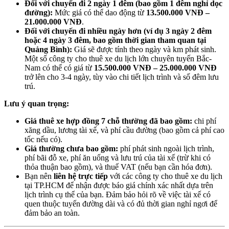
Đối với chuyến đi 2 ngày 1 đêm (bao gồm 1 đêm nghỉ dọc
đường):
Mức giá có thể dao động từ
13.500.000 VNĐ –
21.000.000 VNĐ
.
Đối với chuyến đi nhiều ngày hơn (ví dụ 3 ngày 2 đêm
hoặc 4 ngày 3 đêm, bao gồm thời gian tham quan tại
Quảng Bình):
Giá sẽ được tính theo ngày và km phát sinh.
Một số công ty cho thuê xe du lịch lớn chuyên tuyến Bắc-
Nam có thể có giá từ
15.500.000 VNĐ – 25.000.000 VNĐ
trở lên cho 3-4 ngày, tùy vào chi tiết lịch trình và số đêm lưu
trú.
Lưu ý quan trọng:
Giá thuê xe hợp đồng 7 chỗ thường đã bao gồm:
chi phí
xăng dầu, lương tài xế, và phí cầu đường (bao gồm cả phí cao
tốc nếu có).
Giá thường chưa bao gồm:
phí phát sinh ngoài lịch trình,
phí bãi đỗ xe, phí ăn uống và lưu trú của tài xế (trừ khi có
thỏa thuận bao gồm), và thuế VAT (nếu bạn cần hóa đơn).
Bạn nên
liên hệ trực tiếp
với các công ty cho thuê xe du lịch
tại TP.HCM để nhận được báo giá chính xác nhất dựa trên
lịch trình cụ thể của bạn. Đảm bảo hỏi rõ về việc tài xế có
quen thuộc tuyến đường dài và có đủ thời gian nghỉ ngơi để
đảm bảo an toàn.