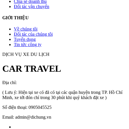
Chia sẻ doanh thu
Đối tác vận chuyển
GIỚI THIỆU
Về chúng tôi
Đối tác của chúng tôi
Tuyển dụng
Tin tức công ty
DỊCH VỤ XE DU LỊCH
CAR TRAVEL
Địa chỉ:
TP.HCM
, Việt Nam
( Lưu ý: Hiện tại xe có đã có tại các quận huyện trong TP. Hồ Chí
Minh, xe tới đón chỉ trong 30 phút khi quý khách đặt xe )
Số điện thoại: 0905045525
Email: admin@dichung.vn