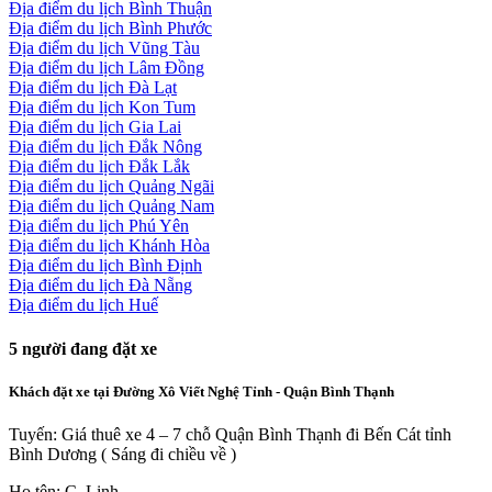
Địa điểm du lịch Bình Thuận
Địa điểm du lịch Bình Phước
Địa điểm du lịch Vũng Tàu
Địa điểm du lịch Lâm Đồng
Địa điểm du lịch Đà Lạt
Địa điểm du lịch Kon Tum
Địa điểm du lịch Gia Lai
Địa điểm du lịch Đắk Nông
Địa điểm du lịch Đắk Lắk
Địa điểm du lịch Quảng Ngãi
Địa điểm du lịch Quảng Nam
Địa điểm du lịch Phú Yên
Địa điểm du lịch Khánh Hòa
Địa điểm du lịch Bình Định
Địa điểm du lịch Đà Nẵng
Địa điểm du lịch Huế
5
người đang đặt xe
Khách đặt xe tại Đường Xô Viết Nghệ Tỉnh - Quận Bình Thạnh
Tuyến: Giá thuê xe 4 – 7 chỗ Quận Bình Thạnh đi Bến Cát tỉnh
Bình Dương ( Sáng đi chiều về )
Họ tên: C. Linh