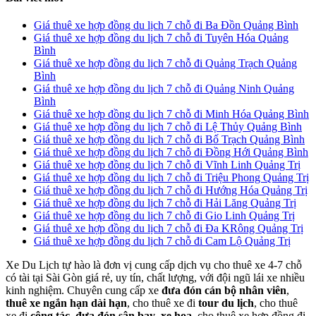
Giá thuê xe hợp đồng du lịch 7 chỗ đi Ba Đồn Quảng Bình
Giá thuê xe hợp đồng du lịch 7 chỗ đi Tuyên Hóa Quảng
Bình
Giá thuê xe hợp đồng du lịch 7 chỗ đi Quảng Trạch Quảng
Bình
Giá thuê xe hợp đồng du lịch 7 chỗ đi Quảng Ninh Quảng
Bình
Giá thuê xe hợp đồng du lịch 7 chỗ đi Minh Hóa Quảng Bình
Giá thuê xe hợp đồng du lịch 7 chỗ đi Lệ Thủy Quảng Bình
Giá thuê xe hợp đồng du lịch 7 chỗ đi Bố Trạch Quảng Bình
Giá thuê xe hợp đồng du lịch 7 chỗ đi Đồng Hới Quảng Bình
Giá thuê xe hợp đồng du lịch 7 chỗ đi Vĩnh Linh Quảng Trị
Giá thuê xe hợp đồng du lịch 7 chỗ đi Triệu Phong Quảng Trị
Giá thuê xe hợp đồng du lịch 7 chỗ đi Hướng Hóa Quảng Trị
Giá thuê xe hợp đồng du lịch 7 chỗ đi Hải Lăng Quảng Trị
Giá thuê xe hợp đồng du lịch 7 chỗ đi Gio Linh Quảng Trị
Giá thuê xe hợp đồng du lịch 7 chỗ đi Đa KRông Quảng Trị
Giá thuê xe hợp đồng du lịch 7 chỗ đi Cam Lộ Quảng Trị
Xe Du Lịch tự hào là đơn vị cung cấp dịch vụ cho thuê xe 4-7 chỗ
có tài tại Sài Gòn giá rẻ, uy tín, chất lượng, với đội ngũ lái xe nhiều
kinh nghiệm. Chuyên cung cấp xe
đưa đón cán bộ nhân viên
,
thuê xe ngắn hạn dài hạn
, cho thuê xe đi
tour du lịch
, cho thuê
xe đi
công tác
,
đưa đón sân bay
,
xe hoa
, cho thuê xe hợp đồng đi