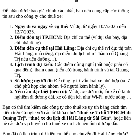
Để nhận được báo giá chính xác nhất, bạn nên cung cấp các thông
tin sau cho công ty cho thuê xe:
Ngày đi và ngày về cụ thể:
Ví dụ: từ ngày 10/7/2025 đến
12/7/2025.
Điểm đón tại TP.HCM:
Địa chỉ cụ thể (ví dụ: sân bay, địa
chỉ nhà riêng).
Điểm đến cụ thể tại Hải Lăng:
Địa chỉ cụ thể (ví dụ: thị trấn
Hải Lăng, nhà riêng, địa điểm du lịch như Thành cổ Quảng
Trị nếu tiện đường…).
Lịch trình dự kiến:
Các điểm dừng nghỉ (bắt buộc phải có
qua đêm), tham quan (nếu có) trong hành trình và tại Quảng
Trị.
Số lượng người đi:
Để công ty tư vấn loại xe phù hợp (xe 7
chỗ phù hợp cho nhóm 4-6 người kèm hành lý).
Yêu cầu đặc biệt (nếu có):
Ví dụ: xe đời mới, tài xế có kinh
nghiệm đi đường dài, xe có tiện ích như Wi-Fi, nước uống,…
Bạn có thể tìm kiếm các công ty cho thuê xe uy tín bằng cách tìm
kiếm trên Google với các từ khóa như: “
thuê xe 7 chỗ TPHCM đi
Quảng Trị
“, “
thuê xe du lịch đi Hải Lăng từ Sài Gòn
“, hoặc liên
hệ các đơn vị chuyên cho thuê xe du lịch liên tỉnh đường dài.
Bạn đã có lịch trình dự kiến cụ thể cho chuyến đi Hải Lăng chưa?