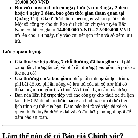
19.000.000 VNĐ
.
Đối với chuyến đi nhiều ngày hơn (ví dụ 3 ngày 2 đêm
hoặc 4 ngày 3 đêm, bao gồm thời gian tham quan tại
Quảng Trị):
Giá sẽ được tính theo ngày và km phát sinh.
Một số công ty cho thuê xe du lịch lớn chuyên tuyến Bắc-
Nam có thể có giá từ
14.000.000 VNĐ – 22.000.000 VNĐ
trở lên cho 3-4 ngày, tùy vào chi tiết lịch trình và số đêm lưu
trú.
Lưu ý quan trọng:
Giá thuê xe hợp đồng 7 chỗ thường đã bao gồm:
chi phí
xăng dầu, lương tài xế, và phí cầu đường (bao gồm cả phí cao
tốc nếu có).
Giá thường chưa bao gồm:
phí phát sinh ngoài lịch trình,
phí bãi đỗ xe, phí ăn uống và lưu trú của tài xế (trừ khi có
thỏa thuận bao gồm), và thuế VAT (nếu bạn cần hóa đơn).
Bạn nên
liên hệ trực tiếp
với các công ty cho thuê xe du lịch
tại TP.HCM để nhận được báo giá chính xác nhất dựa trên
lịch trình cụ thể của bạn. Đảm bảo hỏi rõ về việc tài xế có
quen thuộc tuyến đường dài và có đủ thời gian nghỉ ngơi để
đảm bảo an toàn.
Làm thế nào để có Báo giá Chính xác?