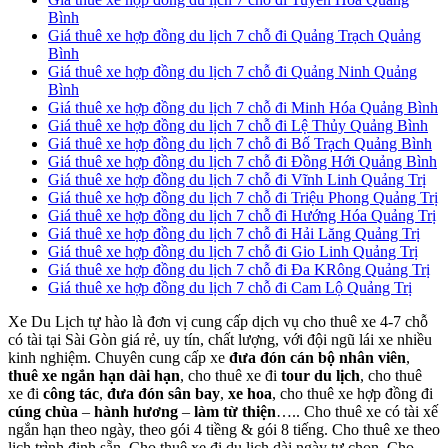
Bình
Giá thuê xe hợp đồng du lịch 7 chỗ đi Quảng Trạch Quảng
Bình
Giá thuê xe hợp đồng du lịch 7 chỗ đi Quảng Ninh Quảng
Bình
Giá thuê xe hợp đồng du lịch 7 chỗ đi Minh Hóa Quảng Bình
Giá thuê xe hợp đồng du lịch 7 chỗ đi Lệ Thủy Quảng Bình
Giá thuê xe hợp đồng du lịch 7 chỗ đi Bố Trạch Quảng Bình
Giá thuê xe hợp đồng du lịch 7 chỗ đi Đồng Hới Quảng Bình
Giá thuê xe hợp đồng du lịch 7 chỗ đi Vĩnh Linh Quảng Trị
Giá thuê xe hợp đồng du lịch 7 chỗ đi Triệu Phong Quảng Trị
Giá thuê xe hợp đồng du lịch 7 chỗ đi Hướng Hóa Quảng Trị
Giá thuê xe hợp đồng du lịch 7 chỗ đi Hải Lăng Quảng Trị
Giá thuê xe hợp đồng du lịch 7 chỗ đi Gio Linh Quảng Trị
Giá thuê xe hợp đồng du lịch 7 chỗ đi Đa KRông Quảng Trị
Giá thuê xe hợp đồng du lịch 7 chỗ đi Cam Lộ Quảng Trị
Xe Du Lịch tự hào là đơn vị cung cấp dịch vụ cho thuê xe 4-7 chỗ
có tài tại Sài Gòn giá rẻ, uy tín, chất lượng, với đội ngũ lái xe nhiều
kinh nghiệm. Chuyên cung cấp xe
đưa đón cán bộ nhân viên
,
thuê xe ngắn hạn dài hạn
, cho thuê xe đi
tour du lịch
, cho thuê
xe đi
công tác
,
đưa đón sân bay
,
xe hoa
, cho thuê xe hợp đồng đi
cúng chùa
–
hành hương
–
làm từ thiện
….. Cho thuê xe có tài xế
ngắn hạn theo ngày, theo gói 4 tiềng & gói 8 tiếng. Cho thuê xe theo
lịch trình định sẵn, Cho thuê xe đi du lịch dài ngày tự chọn. Cho