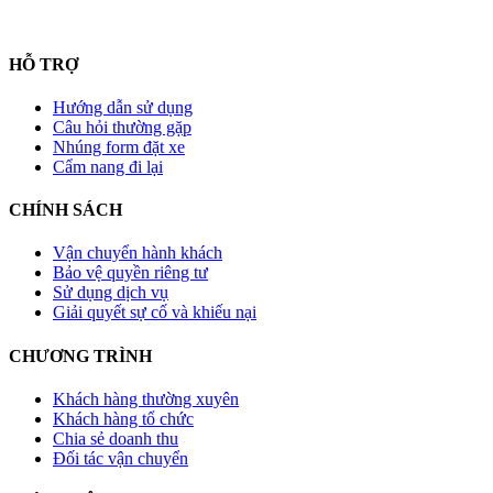
HỖ TRỢ
Hướng dẫn sử dụng
Câu hỏi thường gặp
Nhúng form đặt xe
Cẩm nang đi lại
CHÍNH SÁCH
Vận chuyển hành khách
Bảo vệ quyền riêng tư
Sử dụng dịch vụ
Giải quyết sự cố và khiếu nại
CHƯƠNG TRÌNH
Khách hàng thường xuyên
Khách hàng tổ chức
Chia sẻ doanh thu
Đối tác vận chuyển