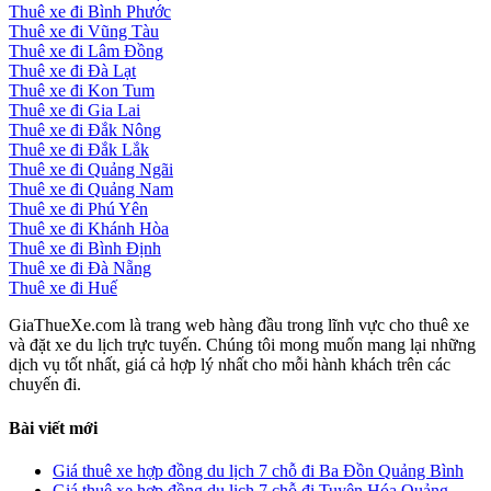
Thuê xe đi Bình Phước
Thuê xe đi Vũng Tàu
Thuê xe đi Lâm Đồng
Thuê xe đi Đà Lạt
Thuê xe đi Kon Tum
Thuê xe đi Gia Lai
Thuê xe đi Đắk Nông
Thuê xe đi Đắk Lắk
Thuê xe đi Quảng Ngãi
Thuê xe đi Quảng Nam
Thuê xe đi Phú Yên
Thuê xe đi Khánh Hòa
Thuê xe đi Bình Định
Thuê xe đi Đà Nẵng
Thuê xe đi Huế
GiaThueXe.com là trang web hàng đầu trong lĩnh vực cho thuê xe
và đặt xe du lịch trực tuyến. Chúng tôi mong muốn mang lại những
dịch vụ tốt nhất, giá cả hợp lý nhất cho mỗi hành khách trên các
chuyến đi.
Bài viết mới
Giá thuê xe hợp đồng du lịch 7 chỗ đi Ba Đồn Quảng Bình
Giá thuê xe hợp đồng du lịch 7 chỗ đi Tuyên Hóa Quảng