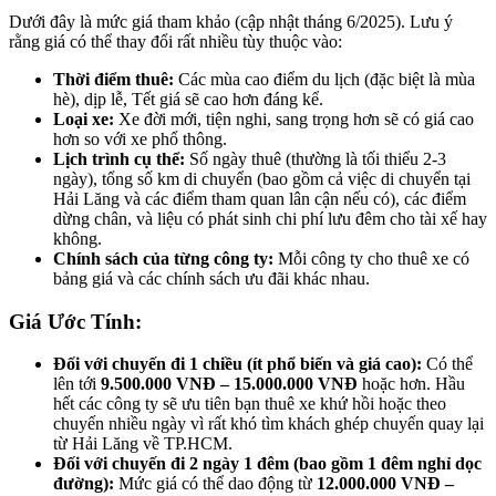
Dưới đây là mức giá tham khảo (cập nhật tháng 6/2025). Lưu ý
rằng giá có thể thay đổi rất nhiều tùy thuộc vào:
Thời điểm thuê:
Các mùa cao điểm du lịch (đặc biệt là mùa
hè), dịp lễ, Tết giá sẽ cao hơn đáng kể.
Loại xe:
Xe đời mới, tiện nghi, sang trọng hơn sẽ có giá cao
hơn so với xe phổ thông.
Lịch trình cụ thể:
Số ngày thuê (thường là tối thiểu 2-3
ngày), tổng số km di chuyển (bao gồm cả việc di chuyển tại
Hải Lăng và các điểm tham quan lân cận nếu có), các điểm
dừng chân, và liệu có phát sinh chi phí lưu đêm cho tài xế hay
không.
Chính sách của từng công ty:
Mỗi công ty cho thuê xe có
bảng giá và các chính sách ưu đãi khác nhau.
Giá Ước Tính:
Đối với chuyến đi 1 chiều (ít phổ biến và giá cao):
Có thể
lên tới
9.500.000 VNĐ – 15.000.000 VNĐ
hoặc hơn. Hầu
hết các công ty sẽ ưu tiên bạn thuê xe khứ hồi hoặc theo
chuyến nhiều ngày vì rất khó tìm khách ghép chuyến quay lại
từ Hải Lăng về TP.HCM.
Đối với chuyến đi 2 ngày 1 đêm (bao gồm 1 đêm nghỉ dọc
đường):
Mức giá có thể dao động từ
12.000.000 VNĐ –