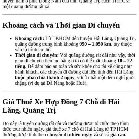
huyện nằm ở phía Đông Nam của tỉnh Quảng Trị, cách TP.HCM
một quãng đường rất xa.
Khoảng cách và Thời gian Di chuyển
Khoảng cách:
Từ TP.HCM đến huyện Hải Lăng, Quảng Trị,
quãng đường trung bình khoảng
950 – 1.050 km
, tùy thuộc
vào lộ trình cụ thể.
Thời gian di chuyển:
Với quãng đường rất dài như vậy, thời
gian di chuyển liên tục bằng ô tô có thể mất khoảng
18 – 22
tiếng
. Để đảm bảo an toàn và sức khỏe cho tài xế cũng như
hành khách, các chuyến đi đường dài liên tỉnh đến Hải Lăng
buộc phải chia thành 2 ngày
, với ít nhất một đêm nghỉ giữa
chặng (ví dụ tại Đà Nẵng hoặc Huế).
Giá Thuê Xe Hợp Đồng 7 Chỗ đi Hải
Lăng, Quảng Trị
Do đây là tuyến đường rất dài và thường được tổ chức theo hình
thức tour nhiều ngày, giá thuê xe 7 chỗ đi Hải Lăng từ TP.HCM
thường được tính theo
chuyến đi nhiều ngày
và sẽ có
giá cao
.