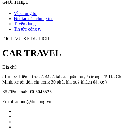
GIỚI THIỆU
Về chúng tôi
Đối tác của chúng tôi
Tuyển dụng
Tin tức công ty
DỊCH VỤ XE DU LỊCH
CAR TRAVEL
Địa chỉ:
TP.HCM
, Việt Nam
( Lưu ý: Hiện tại xe có đã có tại các quận huyện trong TP. Hồ Chí
Minh, xe tới đón chỉ trong 30 phút khi quý khách đặt xe )
Số điện thoại: 0905045525
Email: admin@dichung.vn