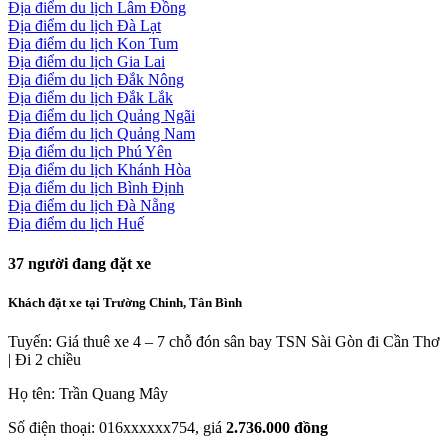
Địa điểm du lịch Lâm Đồng
Địa điểm du lịch Đà Lạt
Địa điểm du lịch Kon Tum
Địa điểm du lịch Gia Lai
Địa điểm du lịch Đắk Nông
Địa điểm du lịch Đắk Lắk
Địa điểm du lịch Quảng Ngãi
Địa điểm du lịch Quảng Nam
Địa điểm du lịch Phú Yên
Địa điểm du lịch Khánh Hòa
Địa điểm du lịch Bình Định
Địa điểm du lịch Đà Nẵng
Địa điểm du lịch Huế
37
người đang đặt xe
Khách đặt xe tại Trường Chinh, Tân Bình
Tuyến: Giá thuê xe 4 – 7 chỗ đón sân bay TSN Sài Gòn đi Cần Thơ
| Đi 2 chiều
Họ tên: Trần Quang Mây
Số điện thoại: 016xxxxxx754, giá
2.736.000 đồng