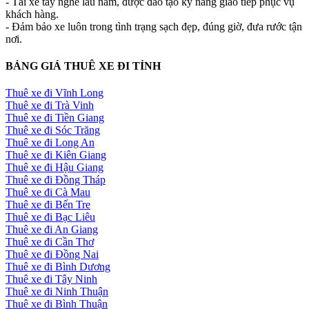
- Tài xế tay nghề lâu năm, được đào tạo kỹ năng giao tiếp phục vụ
khách hàng.
- Đảm bảo xe luôn trong tình trạng sạch đẹp, đúng giờ, đưa rước tận
nơi.
BẢNG GIÁ THUÊ XE ĐI TỈNH
Thuê xe đi Vĩnh Long
Thuê xe đi Trà Vinh
Thuê xe đi Tiền Giang
Thuê xe đi Sóc Trăng
Thuê xe đi Long An
Thuê xe đi Kiên Giang
Thuê xe đi Hậu Giang
Thuê xe đi Đồng Tháp
Thuê xe đi Cà Mau
Thuê xe đi Bến Tre
Thuê xe đi Bạc Liêu
Thuê xe đi An Giang
Thuê xe đi Cần Thơ
Thuê xe đi Đồng Nai
Thuê xe đi Bình Dương
Thuê xe đi Tây Ninh
Thuê xe đi Ninh Thuận
Thuê xe đi Bình Thuận