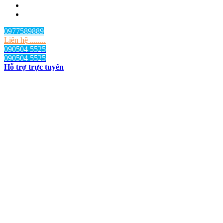
0977589889
Liên hệ ........
090504 5525
090504 5525
Hỗ trợ trực tuyến