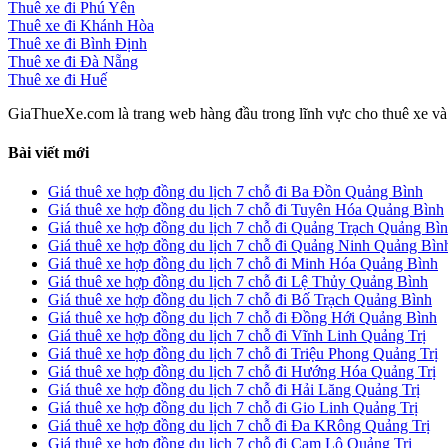
Thuê xe đi Phú Yên
Thuê xe đi Khánh Hòa
Thuê xe đi Bình Định
Thuê xe đi Đà Nẵng
Thuê xe đi Huế
GiaThueXe.com là trang web hàng đầu trong lĩnh vực cho thuê xe và đ
Bài viết mới
Giá thuê xe hợp đồng du lịch 7 chỗ đi Ba Đồn Quảng Bình
Giá thuê xe hợp đồng du lịch 7 chỗ đi Tuyên Hóa Quảng Bình
Giá thuê xe hợp đồng du lịch 7 chỗ đi Quảng Trạch Quảng Bì
Giá thuê xe hợp đồng du lịch 7 chỗ đi Quảng Ninh Quảng Bìn
Giá thuê xe hợp đồng du lịch 7 chỗ đi Minh Hóa Quảng Bình
Giá thuê xe hợp đồng du lịch 7 chỗ đi Lệ Thủy Quảng Bình
Giá thuê xe hợp đồng du lịch 7 chỗ đi Bố Trạch Quảng Bình
Giá thuê xe hợp đồng du lịch 7 chỗ đi Đồng Hới Quảng Bình
Giá thuê xe hợp đồng du lịch 7 chỗ đi Vĩnh Linh Quảng Trị
Giá thuê xe hợp đồng du lịch 7 chỗ đi Triệu Phong Quảng Trị
Giá thuê xe hợp đồng du lịch 7 chỗ đi Hướng Hóa Quảng Trị
Giá thuê xe hợp đồng du lịch 7 chỗ đi Hải Lăng Quảng Trị
Giá thuê xe hợp đồng du lịch 7 chỗ đi Gio Linh Quảng Trị
Giá thuê xe hợp đồng du lịch 7 chỗ đi Đa KRông Quảng Trị
Giá thuê xe hợp đồng du lịch 7 chỗ đi Cam Lộ Quảng Trị