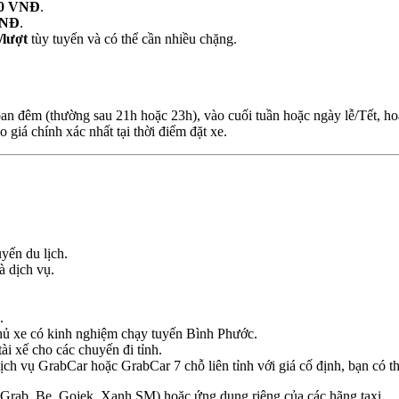
00 VNĐ
.
VNĐ
.
/lượt
tùy tuyến và có thể cần nhiều chặng.
an đêm (thường sau 21h hoặc 23h), vào cuối tuần hoặc ngày lễ/Tết, hoặ
 giá chính xác nhất tại thời điểm đặt xe.
yến du lịch.
à dịch vụ.
.
 chủ xe có kinh nghiệm chạy tuyến Bình Phước.
ài xế cho các chuyến đi tỉnh.
h vụ GrabCar hoặc GrabCar 7 chỗ liên tỉnh với giá cố định, bạn có thể
Grab, Be, Gojek, Xanh SM) hoặc ứng dụng riêng của các hãng taxi.