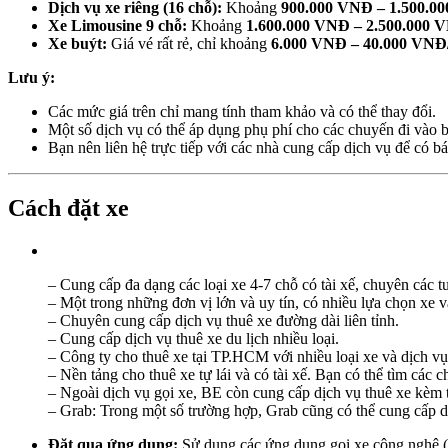
Dịch vụ xe riêng (16 chỗ):
Khoảng
900.000 VNĐ – 1.500.0
Xe Limousine 9 chỗ:
Khoảng
1.600.000 VNĐ – 2.500.000 
Xe buýt:
Giá vé rất rẻ, chỉ khoảng
6.000 VNĐ – 40.000 VNĐ
Lưu ý:
Các mức giá trên chỉ mang tính tham khảo và có thể thay đổi.
Một số dịch vụ có thể áp dụng phụ phí cho các chuyến đi vào b
Bạn nên liên hệ trực tiếp với các nhà cung cấp dịch vụ để có báo
Cách đặt xe
– Cung cấp đa dạng các loại xe 4-7 chỗ có tài xế, chuyên các tu
– Một trong những đơn vị lớn và uy tín, có nhiều lựa chọn xe v
– Chuyên cung cấp dịch vụ thuê xe đường dài liên tỉnh.
– Cung cấp dịch vụ thuê xe du lịch nhiều loại.
– Công ty cho thuê xe tại TP.HCM với nhiều loại xe và dịch vụ
– Nền tảng cho thuê xe tự lái và có tài xế. Bạn có thể tìm các
– Ngoài dịch vụ gọi xe, BE còn cung cấp dịch vụ thuê xe kèm t
– Grab: Trong một số trường hợp, Grab cũng có thể cung cấp dịc
Đặt qua ứng dụng:
Sử dụng các ứng dụng gọi xe công nghệ (