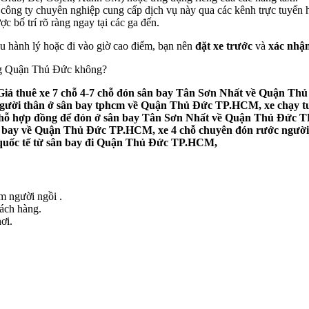
công ty chuyên nghiệp cung cấp dịch vụ này qua các kênh trực tuyến h
 bố trí rõ ràng ngay tại các ga đến.
iều hành lý hoặc đi vào giờ cao điểm, bạn nên
đặt xe trước
và
xác nhận
rong Quận Thủ Đức không?
á thuê xe 7 chỗ 4-7 chỗ đón sân bay Tân Sơn Nhất về Quận Thủ
 người thân ở sân bay tphcm về Quận Thủ Đức TP.HCM, xe chạy t
chỗ hợp đồng để đón ở sân bay Tân Sơn Nhất về Quận Thủ Đức TP
n bay về Quận Thủ Đức TP.HCM, xe 4 chỗ chuyên đón rước người
 quốc tế từ sân bay đi Quận Thủ Đức TP.HCM,
ểm người ngồi .
hách hàng.
ơi.