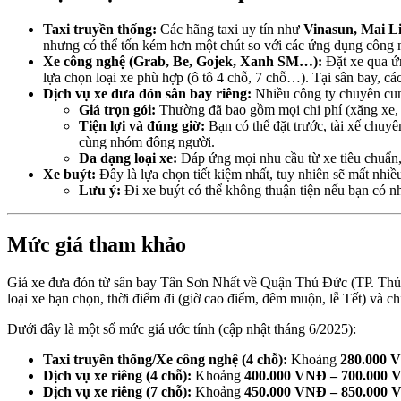
Taxi truyền thống:
Các hãng taxi uy tín như
Vinasun, Mai L
nhưng có thể tốn kém hơn một chút so với các ứng dụng công 
Xe công nghệ (Grab, Be, Gojek, Xanh SM…):
Đặt xe qua ứn
lựa chọn loại xe phù hợp (ô tô 4 chỗ, 7 chỗ…). Tại sân bay, c
Dịch vụ xe đưa đón sân bay riêng:
Nhiều công ty chuyên cung
Giá trọn gói:
Thường đã bao gồm mọi chi phí (xăng xe, 
Tiện lợi và đúng giờ:
Bạn có thể đặt trước, tài xế chuy
cùng nhóm đông người.
Đa dạng loại xe:
Đáp ứng mọi nhu cầu từ xe tiêu chuẩn,
Xe buýt:
Đây là lựa chọn tiết kiệm nhất, tuy nhiên sẽ mất n
Lưu ý:
Đi xe buýt có thể không thuận tiện nếu bạn có n
Mức giá tham khảo
Giá xe đưa đón từ sân bay Tân Sơn Nhất về Quận Thủ Đức (TP. Thủ Đ
loại xe bạn chọn, thời điểm đi (giờ cao điểm, đêm muộn, lễ Tết) và c
Dưới đây là một số mức giá ước tính (cập nhật tháng 6/2025):
Taxi truyền thống/Xe công nghệ (4 chỗ):
Khoảng
280.000 
Dịch vụ xe riêng (4 chỗ):
Khoảng
400.000 VNĐ – 700.000
Dịch vụ xe riêng (7 chỗ):
Khoảng
450.000 VNĐ – 850.000