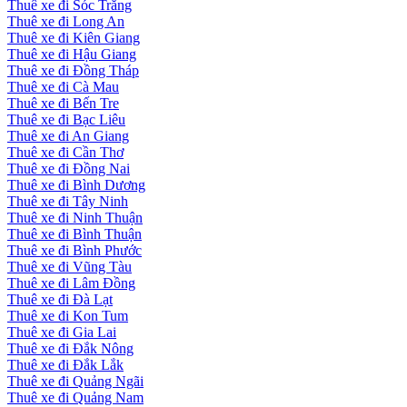
Thuê xe đi Sóc Trăng
Thuê xe đi Long An
Thuê xe đi Kiên Giang
Thuê xe đi Hậu Giang
Thuê xe đi Đồng Tháp
Thuê xe đi Cà Mau
Thuê xe đi Bến Tre
Thuê xe đi Bạc Liêu
Thuê xe đi An Giang
Thuê xe đi Cần Thơ
Thuê xe đi Đồng Nai
Thuê xe đi Bình Dương
Thuê xe đi Tây Ninh
Thuê xe đi Ninh Thuận
Thuê xe đi Bình Thuận
Thuê xe đi Bình Phước
Thuê xe đi Vũng Tàu
Thuê xe đi Lâm Đồng
Thuê xe đi Đà Lạt
Thuê xe đi Kon Tum
Thuê xe đi Gia Lai
Thuê xe đi Đắk Nông
Thuê xe đi Đắk Lắk
Thuê xe đi Quảng Ngãi
Thuê xe đi Quảng Nam