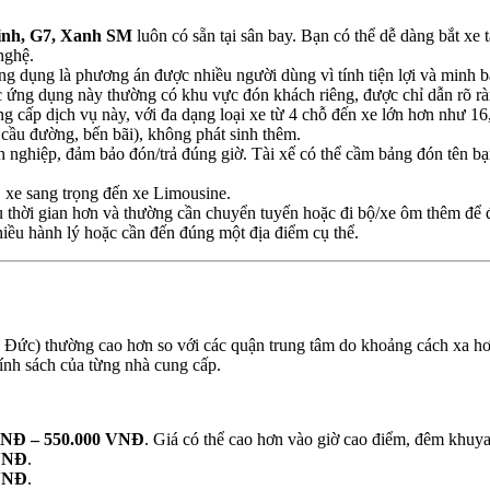
inh, G7, Xanh SM
luôn có sẵn tại sân bay. Bạn có thể dễ dàng bắt xe
nghệ.
g dụng là phương án được nhiều người dùng vì tính tiện lợi và minh bạc
ác ứng dụng này thường có khu vực đón khách riêng, được chỉ dẫn rõ rà
 cấp dịch vụ này, với đa dạng loại xe từ 4 chỗ đến xe lớn hơn như 16
cầu đường, bến bãi), không phát sinh thêm.
ên nghiệp, đảm bảo đón/trả đúng giờ. Tài xế có thể cầm bảng đón tên bạ
 xe sang trọng đến xe Limousine.
hiều thời gian hơn và thường cần chuyển tuyến hoặc đi bộ/xe ôm thêm
hiều hành lý hoặc cần đến đúng một địa điểm cụ thể.
ức) thường cao hơn so với các quận trung tâm do khoảng cách xa hơn
hính sách của từng nhà cung cấp.
VNĐ – 550.000 VNĐ
. Giá có thể cao hơn vào giờ cao điểm, đêm khuya 
 VNĐ
.
 VNĐ
.