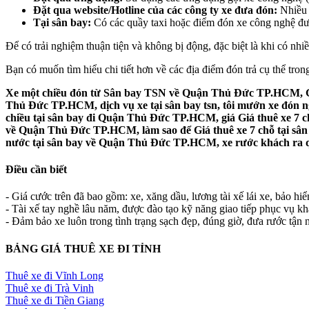
Đặt qua website/Hotline của các công ty xe đưa đón:
Nhiều 
Tại sân bay:
Có các quầy taxi hoặc điểm đón xe công nghệ được
Để có trải nghiệm thuận tiện và không bị động, đặc biệt là khi có nh
Bạn có muốn tìm hiểu chi tiết hơn về các địa điểm đón trả cụ thể t
Xe một chiều đón từ Sân bay TSN về Quận Thủ Đức TP.HCM, Gi
Thủ Đức TP.HCM, dịch vụ xe tại sân bay tsn, tôi mướn xe đón
chiều tại sân bay đi Quận Thủ Đức TP.HCM, giá Giá thuê xe 7 
về Quận Thủ Đức TP.HCM, làm sao để Giá thuê xe 7 chỗ tại sâ
nước tại sân bay về Quận Thủ Đức TP.HCM, xe rước khách ra
Điều cần biết
- Giá cước trên đã bao gồm: xe, xăng dầu, lương tài xế lái xe, bảo hi
- Tài xế tay nghề lâu năm, được đào tạo kỹ năng giao tiếp phục vụ k
- Đảm bảo xe luôn trong tình trạng sạch đẹp, đúng giờ, đưa rước tận n
BẢNG GIÁ THUÊ XE ĐI TỈNH
Thuê xe đi Vĩnh Long
Thuê xe đi Trà Vinh
Thuê xe đi Tiền Giang