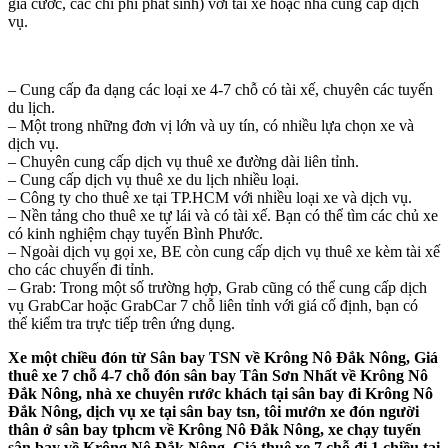
giá cước, các chi phí phát sinh) với tài xế hoặc nhà cung cấp dịch
vụ.
– Cung cấp đa dạng các loại xe 4-7 chỗ có tài xế, chuyên các tuyến
du lịch.
– Một trong những đơn vị lớn và uy tín, có nhiều lựa chọn xe và
dịch vụ.
– Chuyên cung cấp dịch vụ thuê xe đường dài liên tỉnh.
– Cung cấp dịch vụ thuê xe du lịch nhiều loại.
– Công ty cho thuê xe tại TP.HCM với nhiều loại xe và dịch vụ.
– Nền tảng cho thuê xe tự lái và có tài xế. Bạn có thể tìm các chủ xe
có kinh nghiệm chạy tuyến Bình Phước.
– Ngoài dịch vụ gọi xe, BE còn cung cấp dịch vụ thuê xe kèm tài xế
cho các chuyến đi tỉnh.
– Grab: Trong một số trường hợp, Grab cũng có thể cung cấp dịch
vụ GrabCar hoặc GrabCar 7 chỗ liên tỉnh với giá cố định, bạn có
thể kiểm tra trực tiếp trên ứng dụng.
Xe một chiều đón từ Sân bay TSN về Krông Nô Đắk Nông, Giá
thuê xe 7 chỗ 4-7 chỗ đón sân bay Tân Sơn Nhất về Krông Nô
Đắk Nông, nhà xe chuyên rước khách tại sân bay đi Krông Nô
Đắk Nông, dịch vụ xe tại sân bay tsn, tôi mướn xe đón người
thân ở sân bay tphcm về Krông Nô Đắk Nông, xe chạy tuyến
sân bay về Krông Nô Đắk Nông, Giá thuê xe 7 chỗ đi 1 chiều tại