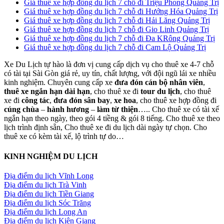
Giá thuê xe hợp đồng du lịch 7 chỗ đi Triệu Phong Quảng Trị
Giá thuê xe hợp đồng du lịch 7 chỗ đi Hướng Hóa Quảng Trị
Giá thuê xe hợp đồng du lịch 7 chỗ đi Hải Lăng Quảng Trị
Giá thuê xe hợp đồng du lịch 7 chỗ đi Gio Linh Quảng Trị
Giá thuê xe hợp đồng du lịch 7 chỗ đi Đa KRông Quảng Trị
Giá thuê xe hợp đồng du lịch 7 chỗ đi Cam Lộ Quảng Trị
Xe Du Lịch tự hào là đơn vị cung cấp dịch vụ cho thuê xe 4-7 chỗ
có tài tại Sài Gòn giá rẻ, uy tín, chất lượng, với đội ngũ lái xe nhiều
kinh nghiệm. Chuyên cung cấp xe
đưa đón cán bộ nhân viên
,
thuê xe ngắn hạn dài hạn
, cho thuê xe đi
tour du lịch
, cho thuê
xe đi
công tác
,
đưa đón sân bay
,
xe hoa
, cho thuê xe hợp đồng đi
cúng chùa
–
hành hương
–
làm từ thiện
….. Cho thuê xe có tài xế
ngắn hạn theo ngày, theo gói 4 tiềng & gói 8 tiếng. Cho thuê xe theo
lịch trình định sẵn, Cho thuê xe đi du lịch dài ngày tự chọn. Cho
thuê xe có kèm tài xế, lộ trình tự do…
KINH NGHIỆM DU LỊCH
Địa điểm du lịch Vĩnh Long
Địa điểm du lịch Trà Vinh
Địa điểm du lịch Tiền Giang
Địa điểm du lịch Sóc Trăng
Địa điểm du lịch Long An
Địa điểm du lịch Kiên Giang