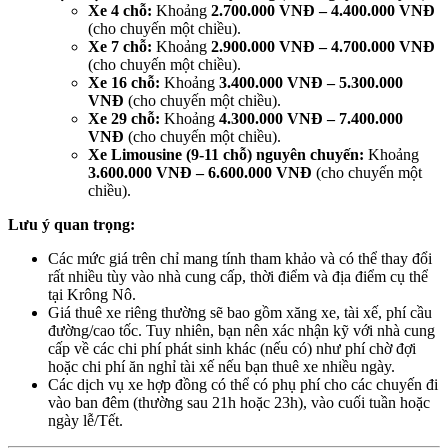
Xe 4 chỗ:
Khoảng
2.700.000 VNĐ – 4.400.000 VNĐ
(cho chuyến một chiều).
Xe 7 chỗ:
Khoảng
2.900.000 VNĐ – 4.700.000 VNĐ
(cho chuyến một chiều).
Xe 16 chỗ:
Khoảng
3.400.000 VNĐ – 5.300.000
VNĐ
(cho chuyến một chiều).
Xe 29 chỗ:
Khoảng
4.300.000 VNĐ – 7.400.000
VNĐ
(cho chuyến một chiều).
Xe Limousine (9-11 chỗ) nguyên chuyến:
Khoảng
3.600.000 VNĐ – 6.600.000 VNĐ
(cho chuyến một
chiều).
Lưu ý quan trọng:
Các mức giá trên chỉ mang tính tham khảo và có thể thay đổi
rất nhiều tùy vào nhà cung cấp, thời điểm và địa điểm cụ thể
tại Krông Nô.
Giá thuê xe riêng thường sẽ bao gồm xăng xe, tài xế, phí cầu
đường/cao tốc. Tuy nhiên, bạn nên xác nhận kỹ với nhà cung
cấp về các chi phí phát sinh khác (nếu có) như phí chờ đợi
hoặc chi phí ăn nghỉ tài xế nếu bạn thuê xe nhiều ngày.
Các dịch vụ xe hợp đồng có thể có phụ phí cho các chuyến đi
vào ban đêm (thường sau 21h hoặc 23h), vào cuối tuần hoặc
ngày lễ/Tết.