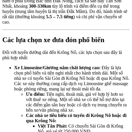
nằm ở phía Đông Bắc tỉnh Đắk Nông, cách xa sân bay Tân Sơn
Nhất, khoảng
300-330km
tùy lộ trình và điểm đến cụ thể trong
huyện (trung tâm huyện là thị trấn Đắk Mâm). Do đó, hành trình sẽ
rất dài (thường khoảng
5.5 – 7.5 tiếng
) và chi phí vận chuyển sẽ
cao.
Các lựa chọn xe đưa đón phổ biến
Đối với tuyến đường dài đến Krông Nô, các lựa chọn sau đây là
phù hợp nhất:
Xe Limousine/Giường nằm chất lượng cao:
Đây là lựa
chọn phổ biến và tiện nghi nhất cho hành trình dài. Một số
nhà xe có tuyến Sài Gòn đi Krông Nô hoặc đi qua Krông Nô.
Các xe này thường cung cấp dịch vụ Limousine ghế massage
hoặc phòng riêng, mang lại sự thoải mái tối đa.
Ưu điểm:
Tiện nghi, thoải mái, giá vé hợp lý hơn so
với thuê xe riêng. Một số nhà xe có thể hỗ trợ đón tại
các điểm gần sân bay hoặc có dịch vụ trung chuyển ra
bến xe/văn phòng nhà xe.
Các nhà xe tiêu biểu có tuyến đi Krông Nô hoặc đi
qua Krông Nô:
Việt Tân Phát:
Có chuyến Sài Gòn đi Krông
Nô, giá vé từ 250.000 VNĐ.