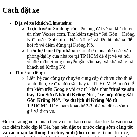
Cách đặt xe
Đặt vé xe khách/Limousine:
Trực tuyến:
Sử dụng các nền tảng đặt vé xe khách uy
tín như Vexere.com. Tìm kiếm tuyến “Sài Gòn – Krông
Nô” hoặc “Sài Gòn – Đắk Nông” và liên hệ nhà xe để
hỏi rõ về điểm dừng tại Krông Nô.
Liên hệ trực tiếp nhà xe:
Gọi điện thoại đến các văn
phòng/đại lý của nhà xe tại TP.HCM để đặt vé và hỏi
về điểm đón/trung chuyển gần sân bay, và khả năng trả
khách tại Krông Nô.
Thuê xe riêng:
Liên hệ các công ty chuyên cung cấp dịch vụ cho thuê
xe du lịch, xe đưa đón sân bay tại TP.HCM. Bạn có thể
tìm kiếm trên Google với các từ khóa như “
thuê xe sân
bay Tân Sơn Nhất đi Krông Nô
“, “
xe hợp đồng Sài
Gòn Krông Nô
“, “
xe du lịch đi Krông Nô từ
TPHCM
“. Hãy tham khảo từ 2-3 nhà xe để so sánh
giá và dịch vụ.
Để có trải nghiệm thuận tiện và đảm bảo có xe, đặc biệt là vào mùa
cao điểm hoặc dịp lễ Tết, bạn nên
đặt xe trước càng sớm càng tốt
và
xác nhận lại thông tin chuyến đi
(điểm đón, giờ đón, loại xe,