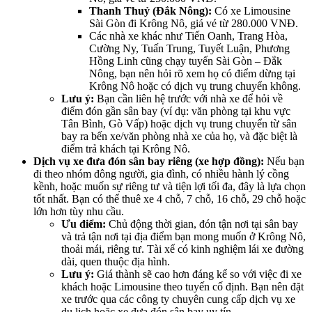
Thanh Thuỷ (Đắk Nông):
Có xe Limousine
Sài Gòn đi Krông Nô, giá vé từ 280.000 VNĐ.
Các nhà xe khác như Tiến Oanh, Trang Hòa,
Cường Ny, Tuấn Trung, Tuyết Luận, Phương
Hồng Linh cũng chạy tuyến Sài Gòn – Đắk
Nông, bạn nên hỏi rõ xem họ có điểm dừng tại
Krông Nô hoặc có dịch vụ trung chuyển không.
Lưu ý:
Bạn cần liên hệ trước với nhà xe để hỏi về
điểm đón gần sân bay (ví dụ: văn phòng tại khu vực
Tân Bình, Gò Vấp) hoặc dịch vụ trung chuyển từ sân
bay ra bến xe/văn phòng nhà xe của họ, và đặc biệt là
điểm trả khách tại Krông Nô.
Dịch vụ xe đưa đón sân bay riêng (xe hợp đồng):
Nếu bạn
đi theo nhóm đông người, gia đình, có nhiều hành lý cồng
kềnh, hoặc muốn sự riêng tư và tiện lợi tối đa, đây là lựa chọn
tốt nhất. Bạn có thể thuê xe 4 chỗ, 7 chỗ, 16 chỗ, 29 chỗ hoặc
lớn hơn tùy nhu cầu.
Ưu điểm:
Chủ động thời gian, đón tận nơi tại sân bay
và trả tận nơi tại địa điểm bạn mong muốn ở Krông Nô,
thoải mái, riêng tư. Tài xế có kinh nghiệm lái xe đường
dài, quen thuộc địa hình.
Lưu ý:
Giá thành sẽ cao hơn đáng kể so với việc đi xe
khách hoặc Limousine theo tuyến cố định. Bạn nên đặt
xe trước qua các công ty chuyên cung cấp dịch vụ xe
du lịch hoặc xe đưa đón sân bay uy tín.