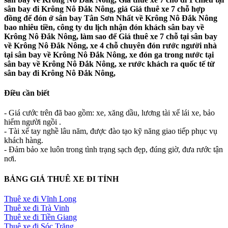
sân bay đi Krông Nô Đắk Nông, giá Giá thuê xe 7 chỗ hợp
đồng để đón ở sân bay Tân Sơn Nhất về Krông Nô Đắk Nông
bao nhiêu tiền, công ty du lịch nhận đón khách sân bay về
Krông Nô Đắk Nông, làm sao để Giá thuê xe 7 chỗ tại sân bay
về Krông Nô Đắk Nông, xe 4 chỗ chuyên đón rước người nhà
tại sân bay về Krông Nô Đắk Nông, xe đón ga trong nước tại
sân bay về Krông Nô Đắk Nông, xe rước khách ra quốc tế từ
sân bay đi Krông Nô Đắk Nông,
Điều cần biết
- Giá cước trên đã bao gồm: xe, xăng dầu, lương tài xế lái xe, bảo
hiểm người ngồi .
- Tài xế tay nghề lâu năm, được đào tạo kỹ năng giao tiếp phục vụ
khách hàng.
- Đảm bảo xe luôn trong tình trạng sạch đẹp, đúng giờ, đưa rước tận
nơi.
BẢNG GIÁ THUÊ XE ĐI TỈNH
Thuê xe đi Vĩnh Long
Thuê xe đi Trà Vinh
Thuê xe đi Tiền Giang
Thuê xe đi Sóc Trăng