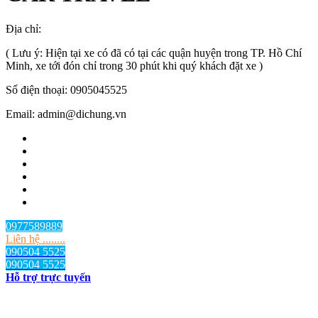
Địa chỉ:
TP.HCM
, Việt Nam
( Lưu ý: Hiện tại xe có đã có tại các quận huyện trong TP. Hồ Chí
Minh, xe tới đón chỉ trong 30 phút khi quý khách đặt xe )
Số điện thoại: 0905045525
Email: admin@dichung.vn
0977589889
Liên hệ ........
090504 5525
090504 5525
Hỗ trợ trực tuyến