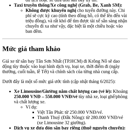
Taxi truyền thống/Xe công nghệ (Grab, Be, Xanh SM):
Không được khuyến nghị
cho tuyến đường này. Chi
phí sẽ cực kỳ cao (tính theo đồng hồ, có thể lên đến vài
triệu đồng), và rất khó để tìm được tài xế sẵn sàng nhận
chuyến đi xa như vậy, đặc biệt là một chiều hoặc vào
ban đêm.
Mức giá tham khảo
Giá xe từ sân bay Tân Sơn Nhất (TP.HCM) đi Krông Nô sẽ dao
động tùy thuộc vào loại hình dịch vụ, loại xe, thời điểm đi (ngày
thường, cuối tuần, lễ Tết) và chính sách của từng nhà cung cấp.
Dưới đây là một số mức giá ước tính (cập nhật tháng 6/2025):
Xe Limousine/Giường nằm chất lượng cao (vé lẻ):
Khoảng
250.000 VNĐ – 550.000 VNĐ/vé
tùy nhà xe, loại ghế/phòng
và chất lượng xe.
Ví dụ:
Việt Tân Phát: từ 250.000 VNĐ/vé.
Thanh Thuỷ (Đắk Nông): từ 280.000 VNĐ/vé
(xe Limousine 32 giường).
Dịch vụ xe đưa đón sân bay riêng (thuê nguyên chuyến):