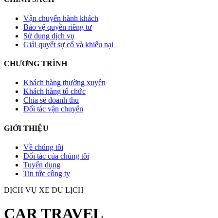
Vận chuyển hành khách
Bảo vệ quyền riêng tư
Sử dụng dịch vụ
Giải quyết sự cố và khiếu nại
CHƯƠNG TRÌNH
Khách hàng thường xuyên
Khách hàng tổ chức
Chia sẻ doanh thu
Đối tác vận chuyển
GIỚI THIỆU
Về chúng tôi
Đối tác của chúng tôi
Tuyển dụng
Tin tức công ty
DỊCH VỤ XE DU LỊCH
CAR TRAVEL