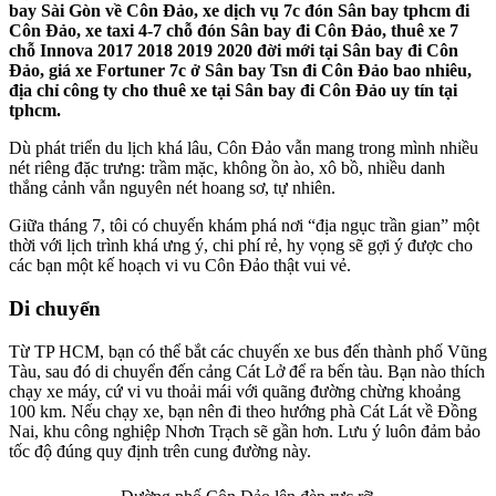
bay Sài Gòn về Côn Đảo, xe dịch vụ 7c đón Sân bay tphcm đi
Côn Đảo, xe taxi 4-7 chỗ đón Sân bay đi Côn Đảo, thuê xe 7
chỗ Innova 2017 2018 2019 2020 đời mới tại Sân bay đi Côn
Đảo, giá xe Fortuner 7c ở Sân bay Tsn đi Côn Đảo bao nhiêu,
địa chỉ công ty cho thuê xe tại Sân bay đi Côn Đảo uy tín tại
tphcm.
Dù phát triển du lịch khá lâu, Côn Đảo vẫn mang trong mình nhiều
nét riêng đặc trưng: trầm mặc, không ồn ào, xô bồ, nhiều danh
thắng cảnh vẫn nguyên nét hoang sơ, tự nhiên.
Giữa tháng 7, tôi có chuyến khám phá nơi “địa ngục trần gian” một
thời với lịch trình khá ưng ý, chi phí rẻ, hy vọng sẽ gợi ý được cho
các bạn một kế hoạch vi vu Côn Đảo thật vui vẻ.
Di chuyển
Từ TP HCM, bạn có thể bắt các chuyến xe bus đến thành phố Vũng
Tàu, sau đó di chuyển đến cảng Cát Lở để ra bến tàu. Bạn nào thích
chạy xe máy, cứ vi vu thoải mái với quãng đường chừng khoảng
100 km. Nếu chạy xe, bạn nên đi theo hướng phà Cát Lát về Đồng
Nai, khu công nghiệp Nhơn Trạch sẽ gần hơn. Lưu ý luôn đảm bảo
tốc độ đúng quy định trên cung đường này.