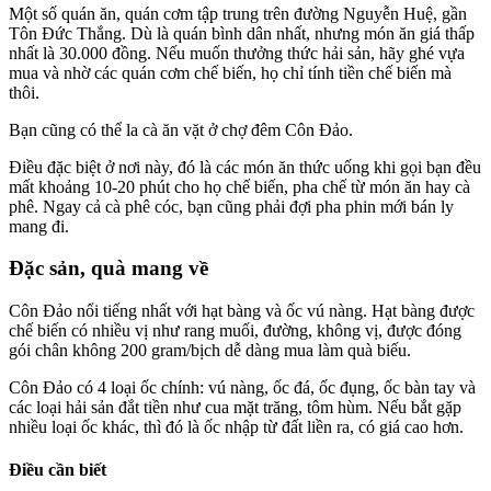
Một số quán ăn, quán cơm tập trung trên đường Nguyễn Huệ, gần
Tôn Đức Thắng. Dù là quán bình dân nhất, nhưng món ăn giá thấp
nhất là 30.000 đồng. Nếu muốn thưởng thức hải sản, hãy ghé vựa
mua và nhờ các quán cơm chế biến, họ chỉ tính tiền chế biến mà
thôi.
Bạn cũng có thể la cà ăn vặt ở chợ đêm Côn Đảo.
Điều đặc biệt ở nơi này, đó là các món ăn thức uống khi gọi bạn đều
mất khoảng 10-20 phút cho họ chế biến, pha chế từ món ăn hay cà
phê. Ngay cả cà phê cóc, bạn cũng phải đợi pha phin mới bán ly
mang đi.
Đặc sản, quà mang về
Côn Đảo nổi tiếng nhất với hạt bàng và ốc vú nàng. Hạt bàng được
chế biến có nhiều vị như rang muối, đường, không vị, được đóng
gói chân không 200 gram/bịch dễ dàng mua làm quà biếu.
Côn Đảo có 4 loại ốc chính: vú nàng, ốc đá, ốc đụng, ốc bàn tay và
các loại hải sản đắt tiền như cua mặt trăng, tôm hùm. Nếu bắt gặp
nhiều loại ốc khác, thì đó là ốc nhập từ đất liền ra, có giá cao hơn.
Điều cần biết