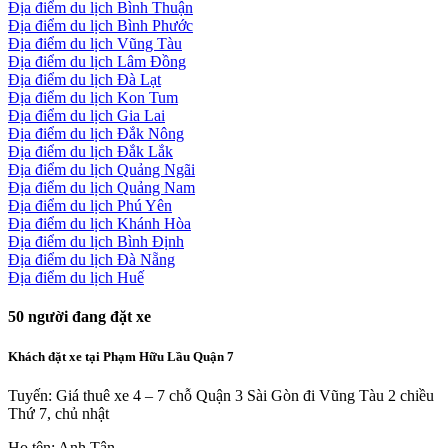
Địa điểm du lịch Bình Thuận
Địa điểm du lịch Bình Phước
Địa điểm du lịch Vũng Tàu
Địa điểm du lịch Lâm Đồng
Địa điểm du lịch Đà Lạt
Địa điểm du lịch Kon Tum
Địa điểm du lịch Gia Lai
Địa điểm du lịch Đắk Nông
Địa điểm du lịch Đắk Lắk
Địa điểm du lịch Quảng Ngãi
Địa điểm du lịch Quảng Nam
Địa điểm du lịch Phú Yên
Địa điểm du lịch Khánh Hòa
Địa điểm du lịch Bình Định
Địa điểm du lịch Đà Nẵng
Địa điểm du lịch Huế
50
người đang đặt xe
Khách đặt xe tại Phạm Hữu Lầu Quận 7
Tuyến: Giá thuê xe 4 – 7 chỗ Quận 3 Sài Gòn đi Vũng Tàu 2 chiều
Thứ 7, chủ nhật
Họ tên: Anh Tân