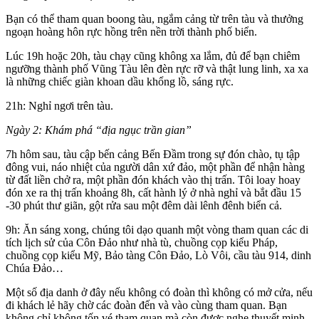
Bạn có thể tham quan boong tàu, ngắm cảng từ trên tàu và thưởng
ngoạn hoàng hôn rực hồng trên nền trời thành phố biển.
Lúc 19h hoặc 20h, tàu chạy cũng không xa lắm, đủ để bạn chiêm
ngưỡng thành phố Vũng Tàu lên đèn rực rỡ và thật lung linh, xa xa
là những chiếc giàn khoan dầu khổng lồ, sáng rực.
21h: Nghỉ ngơi trên tàu.
Ngày 2: Khám phá “địa ngục trần gian”
7h hôm sau, tàu cập bến cảng Bến Đầm trong sự đón chào, tụ tập
đông vui, náo nhiệt của người dân xứ đảo, một phần để nhận hàng
từ đất liền chở ra, một phần đón khách vào thị trấn. Tôi loay hoay
đón xe ra thị trấn khoảng 8h, cất hành lý ở nhà nghỉ và bắt đầu 15
-30 phút thư giãn, gột rửa sau một đêm dài lênh đênh biển cả.
9h: Ăn sáng xong, chúng tôi dạo quanh một vòng tham quan các di
tích lịch sử của Côn Đảo như nhà tù, chuồng cọp kiểu Pháp,
chuồng cọp kiểu Mỹ, Bảo tàng Côn Đảo, Lò Vôi, cầu tàu 914, dinh
Chúa Đảo…
Một số địa danh ở đây nếu không có đoàn thì không có mở cửa, nếu
đi khách lẻ hãy chờ các đoàn đến và vào cùng tham quan. Bạn
không chỉ không tốn vé tham quan mà còn được nghe thuyết minh