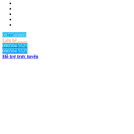
0977589889
Liên hệ ........
090504 5525
090504 5525
Hỗ trợ trực tuyến