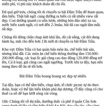
miễn phí, vì phí này khách đoàn đã chi rồi.
Đã quá giờ trưa, chúng tôi di chuyển ra bãi Đầm Trầu để tham quan,
tắm biển. Thật bất ngờ, cung đường ra biển có rất nhiều view rất
đẹp. Con đường quanh co uốn lượn, những hòn đảo nhỏ xa xa,
nước biển xanh ngắt, có nơi đến 2-3màu, bãi đá cao ngút tầm mắt,
rất đẹp.
Chúng tôi dừng chân chụp ảnh khá lâu, dù cái nắng, cái đói đang
hành hạ, mãi cho đến hơn 13h mới di chuyển ra bãi Đầm Trầu.
Khu vực Đầm Trầu có hai quán bán món ăn, chế biến hải sản,
nhưng khá đắt. Các món ăn chế biến thông thường tầm 150.000-
200.000 đồng, các loại ốc giá cũng cao dao động 120.000 đồng trở
lên, Cá ít loại, giá cũng cao ngất ngưởng. Trước khi ra đây, bạn nên
mang theo đồ ăn sẽ tốt hơn.
Bãi Đầm Trầu hoang hoang sơ, đẹp tự nhiên.
Tại đây, bạn có thể tắm biển, chụp ảnh, tổ chức picnic tự do theo
đoàn, hoặc có thể lặn biển khám phá đại dương. Ở đây cũng có cho
thuê ca nô để bạn lướt sóng vài vòng.
16h: Chúng tôi về thị trấn, thưởng thức cà phê ở quán Côn Sơn
vang danh từ lâu và tắm biển ở bãi An Hải, dạo cầu tàu, cầu cảng,