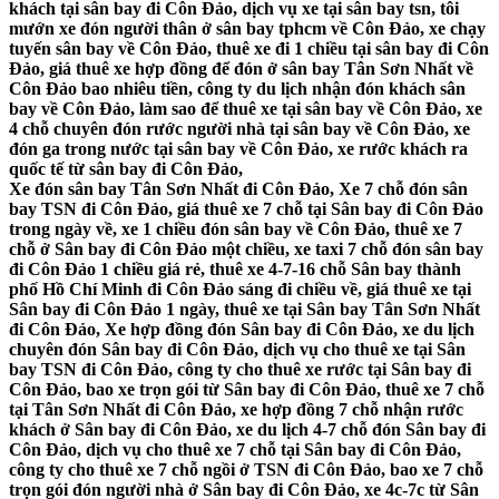
khách tại sân bay đi Côn Đảo, dịch vụ xe tại sân bay tsn, tôi
mướn xe đón người thân ở sân bay tphcm về Côn Đảo, xe chạy
tuyến sân bay về Côn Đảo, thuê xe đi 1 chiều tại sân bay đi Côn
Đảo, giá thuê xe hợp đồng để đón ở sân bay Tân Sơn Nhất về
Côn Đảo bao nhiêu tiền, công ty du lịch nhận đón khách sân
bay về Côn Đảo, làm sao để thuê xe tại sân bay về Côn Đảo, xe
4 chỗ chuyên đón rước người nhà tại sân bay về Côn Đảo, xe
đón ga trong nước tại sân bay về Côn Đảo, xe rước khách ra
quốc tế từ sân bay đi Côn Đảo,
Xe đón sân bay Tân Sơn Nhất đi Côn Đảo, Xe 7 chỗ đón sân
bay TSN đi Côn Đảo, giá thuê xe 7 chỗ tại Sân bay đi Côn Đảo
trong ngày về, xe 1 chiều đón sân bay về Côn Đảo, thuê xe 7
chỗ ở Sân bay đi Côn Đảo một chiều, xe taxi 7 chỗ đón sân bay
đi Côn Đảo 1 chiều giá rẻ, thuê xe 4-7-16 chỗ Sân bay thành
phố Hồ Chí Minh đi Côn Đảo sáng đi chiều về, giá thuê xe tại
Sân bay đi Côn Đảo 1 ngày, thuê xe tại Sân bay Tân Sơn Nhất
đi Côn Đảo, Xe hợp đồng đón Sân bay đi Côn Đảo, xe du lịch
chuyên đón Sân bay đi Côn Đảo, dịch vụ cho thuê xe tại Sân
bay TSN đi Côn Đảo, công ty cho thuê xe rước tại Sân bay đi
Côn Đảo, bao xe trọn gói từ Sân bay đi Côn Đảo, thuê xe 7 chỗ
tại Tân Sơn Nhất đi Côn Đảo, xe hợp đồng 7 chỗ nhận rước
khách ở Sân bay đi Côn Đảo, xe du lịch 4-7 chỗ đón Sân bay đi
Côn Đảo, dịch vụ cho thuê xe 7 chỗ tại Sân bay đi Côn Đảo,
công ty cho thuê xe 7 chỗ ngồi ở TSN đi Côn Đảo, bao xe 7 chỗ
trọn gói đón người nhà ở Sân bay đi Côn Đảo, xe 4c-7c từ Sân