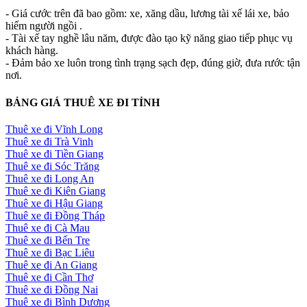
- Giá cước trên đã bao gồm: xe, xăng dầu, lương tài xế lái xe, bảo
hiểm người ngồi .
- Tài xế tay nghề lâu năm, được đào tạo kỹ năng giao tiếp phục vụ
khách hàng.
- Đảm bảo xe luôn trong tình trạng sạch đẹp, đúng giờ, đưa rước tận
nơi.
BẢNG GIÁ THUÊ XE ĐI TỈNH
Thuê xe đi Vĩnh Long
Thuê xe đi Trà Vinh
Thuê xe đi Tiền Giang
Thuê xe đi Sóc Trăng
Thuê xe đi Long An
Thuê xe đi Kiên Giang
Thuê xe đi Hậu Giang
Thuê xe đi Đồng Tháp
Thuê xe đi Cà Mau
Thuê xe đi Bến Tre
Thuê xe đi Bạc Liêu
Thuê xe đi An Giang
Thuê xe đi Cần Thơ
Thuê xe đi Đồng Nai
Thuê xe đi Bình Dương