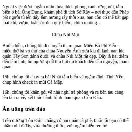
Ngoài việc được ngắm nhìn thỏa thích phong cảnh rừng núi, tắm
biển ở bãi Ông Đụng, khám phá di tích Sở Rẫy – nơi thực dân Pháp
bắt người tù lên đây làm nương rẫy thời xưa, bạn còn có thể bắt gặp
loài khỉ, vượn, loài sóc đen quý hiếm, chim muông…
Chùa Núi Một.
Buổi chiều, chúng tôi di chuyển tham quan Miếu Bà Phi Yến –
miếu thờ bà vợ thứ của chúa Nguyễn Ánh xưa kia đi lánh nạn lúc
quân Tây Sơn đánh đuổi, và chùa Núi Một rất đẹp. Đây là hai điểm
đến tâm linh, tín ngưỡng rất thu hút du khách đến cầu nguyện, tham
quan.
15h, chúng tôi chạy ra bãi Nhát tắm biển và ngắm đỉnh Tình Yêu,
chụp hình check in mũi Cá Mập.
16h, chúng tôi khăn gói về nhà nghỉ trả phòng và ra bến tàu cảng
lên tàu ra về, kết thúc hành trình tham quan Côn Đảo.
Ăn uống trên đảo
Trên đường Tôn Đức Thắng có hai quán cà phê, buổi tối bạn có thể
nhâm nhi ở đây, vừa thưởng thức, vừa ngắm biển reo hò.