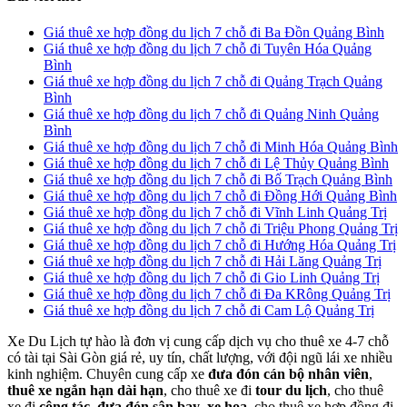
Giá thuê xe hợp đồng du lịch 7 chỗ đi Ba Đồn Quảng Bình
Giá thuê xe hợp đồng du lịch 7 chỗ đi Tuyên Hóa Quảng
Bình
Giá thuê xe hợp đồng du lịch 7 chỗ đi Quảng Trạch Quảng
Bình
Giá thuê xe hợp đồng du lịch 7 chỗ đi Quảng Ninh Quảng
Bình
Giá thuê xe hợp đồng du lịch 7 chỗ đi Minh Hóa Quảng Bình
Giá thuê xe hợp đồng du lịch 7 chỗ đi Lệ Thủy Quảng Bình
Giá thuê xe hợp đồng du lịch 7 chỗ đi Bố Trạch Quảng Bình
Giá thuê xe hợp đồng du lịch 7 chỗ đi Đồng Hới Quảng Bình
Giá thuê xe hợp đồng du lịch 7 chỗ đi Vĩnh Linh Quảng Trị
Giá thuê xe hợp đồng du lịch 7 chỗ đi Triệu Phong Quảng Trị
Giá thuê xe hợp đồng du lịch 7 chỗ đi Hướng Hóa Quảng Trị
Giá thuê xe hợp đồng du lịch 7 chỗ đi Hải Lăng Quảng Trị
Giá thuê xe hợp đồng du lịch 7 chỗ đi Gio Linh Quảng Trị
Giá thuê xe hợp đồng du lịch 7 chỗ đi Đa KRông Quảng Trị
Giá thuê xe hợp đồng du lịch 7 chỗ đi Cam Lộ Quảng Trị
Xe Du Lịch tự hào là đơn vị cung cấp dịch vụ cho thuê xe 4-7 chỗ
có tài tại Sài Gòn giá rẻ, uy tín, chất lượng, với đội ngũ lái xe nhiều
kinh nghiệm. Chuyên cung cấp xe
đưa đón cán bộ nhân viên
,
thuê xe ngắn hạn dài hạn
, cho thuê xe đi
tour du lịch
, cho thuê
xe đi
công tác
,
đưa đón sân bay
,
xe hoa
, cho thuê xe hợp đồng đi