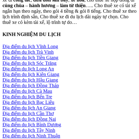
cúng chùa
–
hành hương
–
làm từ thiện
….. Cho thuê xe có tài xế
ngắn hạn theo ngày, theo gói 4 tiềng & gói 8 tiếng. Cho thuê xe theo
lịch trình định sẵn, Cho thuê xe đi du lịch dài ngày tự chọn. Cho
thuê xe có kèm tài xế, lộ trình tự do…
KINH NGHIỆM DU LỊCH
Địa điểm du lịch Vĩnh Long
Địa điểm du lịch Trà Vinh
Địa điểm du lịch Tiền Giang
Địa điểm du lịch Sóc Trăng
Địa điểm du lịch Long An
Địa điểm du lịch Kiên Giang
Địa điểm du lịch Hậu Giang
Địa điểm du lịch Đồng Tháp
Địa điểm du lịch Cà Mau
Địa điểm du lịch Bến Tre
Địa điểm du lịch Bạc Liêu
Địa điểm du lịch An Giang
Địa điểm du lịch Cần Thơ
Địa điểm du lịch Đồng Nai
Địa điểm du lịch Bình Dương
Địa điểm du lịch Tây Ninh
Địa điểm du lịch Ninh Thuận