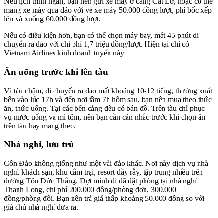
Nếu lịch trình ngắn, bạn nên gửi xe máy ở cảng Cát Lở, hoặc có thể
mang xe máy qua đảo với vé xe máy 50.000 đồng lượt, phí bốc xếp
lên và xuống 60.000 đồng lượt.
Nếu có điều kiện hơn, bạn có thể chọn máy bay, mất 45 phút di
chuyển ra đảo với chi phí 1,7 triệu đồng/lượt. Hiện tại chỉ có
Vietnam Airlines kinh doanh tuyến này.
Ăn uống trước khi lên tàu
Vì tàu chậm, di chuyển ra đảo mất khoảng 10-12 tiếng, thường xuất
bến vào lúc 17h và đến nơi tầm 7h hôm sau, bạn nên mua theo thức
ăn, thức uống. Tại các bến cảng đều có bán đồ. Trên tàu chỉ phục
vụ nước uống và mì tôm, nên bạn cần cân nhắc trước khi chọn ăn
trên tàu hay mang theo.
Nhà nghỉ, lưu trú
Côn Đảo không giống như một vài đảo khác. Nơi này dịch vụ nhà
nghỉ, khách sạn, khu cắm trại, resort đầy rẫy, tập trung nhiều trên
đường Tôn Đức Thắng. Đợt mình đi đã đặt phòng tại nhà nghỉ
Thanh Long, chi phí 200.000 đồng/phòng đơn, 300.000
đồng/phòng đôi. Bạn nên trả giá thấp khoảng 50.000 đồng so với
giá chủ nhà nghỉ đưa ra.