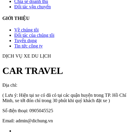
Chia sẻ doanh thu
Đối tác vận chuyển
GIỚI THIỆU
Về chúng tôi
Đối tác của chúng tôi
Tuyển dụng
Tin tức công ty
DỊCH VỤ XE DU LỊCH
CAR TRAVEL
Địa chỉ:
TP.HCM
, Việt Nam
( Lưu ý: Hiện tại xe có đã có tại các quận huyện trong TP. Hồ Chí
Minh, xe tới đón chỉ trong 30 phút khi quý khách đặt xe )
Số điện thoại: 0905045525
Email: admin@dichung.vn