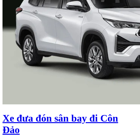
Xe đưa đón sân bay đi Côn
Đảo