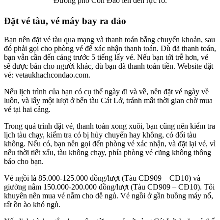
Đường phố Côn Đảo lên đèn rực rỡ.
Đặt vé tàu, vé máy bay ra đảo
Bạn nên đặt vé tàu qua mạng và thanh toán bằng chuyển khoản, sau
đó phải gọi cho phòng vé để xác nhận thanh toán. Dù đã thanh toán,
bạn vẫn cần đến cảng trước 5 tiếng lấy vé. Nếu bạn tới trễ hơn, vé
sẽ được bán cho người khác, dù bạn đã thanh toán tiền. Website đặt
vé: vetaukhachcondao.com.
Nếu lịch trình của bạn có cụ thể ngày đi và về, nên đặt vé ngày về
luôn, và lấy một lượt ở bến tàu Cát Lở, tránh mất thời gian chờ mua
vé tại hai cảng.
Trong quá trình đặt vé, thanh toán xong xuôi, bạn cũng nên kiểm tra
lịch tàu chạy, kiểm tra có bị hủy chuyến hay không, có đổi tàu
không. Nếu có, bạn nên gọi đến phòng vé xác nhận, và đặt lại vé, vì
nếu thời tiết xấu, tàu không chạy, phía phòng vé cũng không thông
báo cho bạn.
Vé ngồi là 85.000-125.000 đồng/lượt (Tàu CD909 – CĐ10) và
giường nằm 150.000-200.000 đồng/lượt (Tàu CD909 – CĐ10). Tôi
khuyên nên mua vé nằm cho dễ ngủ. Vé ngồi ở gần buồng máy nổ,
rất ồn ào khó ngủ.