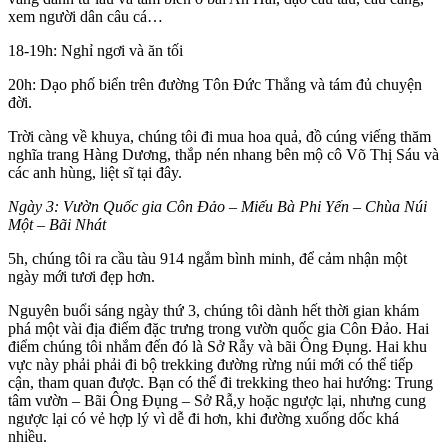
xem người dân câu cá…
18-19h: Nghỉ ngơi và ăn tối
20h: Dạo phố biển trên đường Tôn Đức Thắng và tám đủ chuyện
đời.
Trời càng về khuya, chúng tôi đi mua hoa quả, đồ cúng viếng thăm
nghĩa trang Hàng Dương, thắp nén nhang bên mộ cô Võ Thị Sáu và
các anh hùng, liệt sĩ tại đây.
Ngày 3: Vườn Quốc gia Côn Đảo – Miếu Bà Phi Yến – Chùa Núi
Một – Bãi Nhát
5h, chúng tôi ra cầu tàu 914 ngắm bình minh, để cảm nhận một
ngày mới tươi đẹp hơn.
Nguyên buổi sáng ngày thứ 3, chúng tôi dành hết thời gian khám
phá một vài địa điểm đặc trưng trong vườn quốc gia Côn Đảo. Hai
điểm chúng tôi nhắm đến đó là Sở Rẫy và bãi Ông Đụng. Hai khu
vực này phải phải đi bộ trekking đường rừng núi mới có thể tiếp
cận, tham quan được. Bạn có thể đi trekking theo hai hướng: Trung
tâm vườn – Bãi Ông Đụng – Sở Rẫ,y hoặc ngược lại, nhưng cung
ngược lại có vẻ hợp lý vì dễ đi hơn, khi đường xuống dốc khá
nhiều.