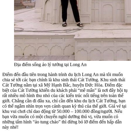
Địa điểm sống ảo lý tưởng tại Long An
Điểm đến đầu tiên trong hành trình du lịch Long An mà tôi muốn
chia sẻ tới các bạn chính là khu sinh thái Cát Tường. Khu sinh thái
Cát Tường nằm tại xã Mỹ Hạnh Bắc, huyện Đức Hòa. Điểm đặc
biệt của Cát Tường khiến du khách phải “mê mẩn” là nơi đây hội tụ
rất nhiều mô hình thu nhỏ của các kiến trúc nổi tiếng trên toàn thế
giới. Chẳng cần đi đâu xa, chỉ cần đến khu du lịch Cát Tường, bạn
có thể ngắm nhìn trọn vẹn cảnh quan kỳ thú của thế giới. Giá vé tại
khu vui chơi chỉ dao động từ 50.000 – 100.000 đồng/người. Nếu
bạn vừa muốn có một chuyến nghỉ dưỡng thú vị, vừa muốn có
những tấm hình “ảo tung chảo” thì đừng bỏ lỡ điểm đến hấp dẫn
này nhé!