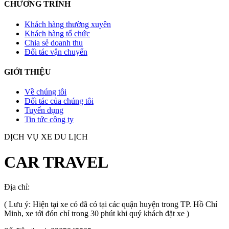
CHƯƠNG TRÌNH
Khách hàng thường xuyên
Khách hàng tổ chức
Chia sẻ doanh thu
Đối tác vận chuyển
GIỚI THIỆU
Về chúng tôi
Đối tác của chúng tôi
Tuyển dụng
Tin tức công ty
DỊCH VỤ XE DU LỊCH
CAR TRAVEL
Địa chỉ:
TP.HCM
, Việt Nam
( Lưu ý: Hiện tại xe có đã có tại các quận huyện trong TP. Hồ Chí
Minh, xe tới đón chỉ trong 30 phút khi quý khách đặt xe )