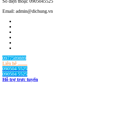
Số điện thoại: 0905045525
Email: admin@dichung.vn
0977589889
Liên hệ ........
090504 5525
090504 5525
Hỗ trợ trực tuyến