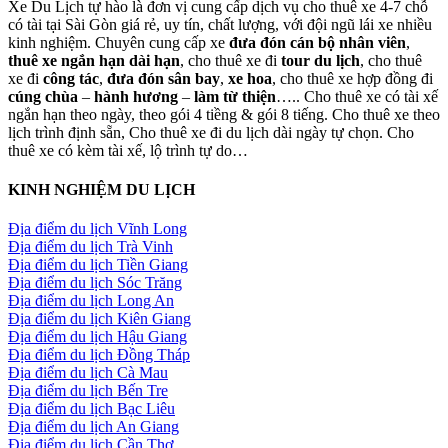
Xe Du Lịch tự hào là đơn vị cung cấp dịch vụ cho thuê xe 4-7 chỗ
có tài tại Sài Gòn giá rẻ, uy tín, chất lượng, với đội ngũ lái xe nhiều
kinh nghiệm. Chuyên cung cấp xe
đưa đón cán bộ nhân viên
,
thuê xe ngắn hạn dài hạn
, cho thuê xe đi
tour du lịch
, cho thuê
xe đi
công tác
,
đưa đón sân bay
,
xe hoa
, cho thuê xe hợp đồng đi
cúng chùa
–
hành hương
–
làm từ thiện
….. Cho thuê xe có tài xế
ngắn hạn theo ngày, theo gói 4 tiềng & gói 8 tiếng. Cho thuê xe theo
lịch trình định sẵn, Cho thuê xe đi du lịch dài ngày tự chọn. Cho
thuê xe có kèm tài xế, lộ trình tự do…
KINH NGHIỆM DU LỊCH
Địa điểm du lịch Vĩnh Long
Địa điểm du lịch Trà Vinh
Địa điểm du lịch Tiền Giang
Địa điểm du lịch Sóc Trăng
Địa điểm du lịch Long An
Địa điểm du lịch Kiên Giang
Địa điểm du lịch Hậu Giang
Địa điểm du lịch Đồng Tháp
Địa điểm du lịch Cà Mau
Địa điểm du lịch Bến Tre
Địa điểm du lịch Bạc Liêu
Địa điểm du lịch An Giang
Địa điểm du lịch Cần Thơ