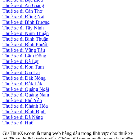
Thuê xe đi An Giang
Thuê xe đi Cần Thơ
Thuê xe đi Đồng Nai
Thuê xe đi Bình Dương
Thuê xe đi Tây Ninh
Thuê xe đi Ninh Thuận
Thuê xe đi Bình Thuận
Thuê xe đi Bình Phước
Thuê xe đi Vũng Tàu
Thuê xe đi Lâm Đồng
Thuê xe đi Đà Lạt
Thuê xe đi Kon Tum
Thuê xe đi Gia Lai
Thuê xe đi Đắk Nông
Thuê xe đi Đắk Lắk
Thuê xe đi Quảng Ngãi
Thuê xe đi Quảng Nam
Thuê xe đi Phú Yên
Thuê xe đi Khánh Hòa
Thuê xe đi Bình Định
Thuê xe đi Đà Nẵng
Thuê xe đi Huế
GiaThueXe.com là trang web hàng đầu trong lĩnh vực cho thuê xe
và đặt xe du lịch trực tuyến. Chúng tôi mong muốn mang lại những