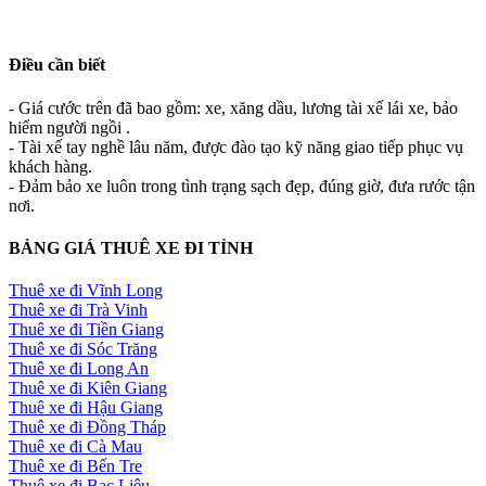
Điều cần biết
- Giá cước trên đã bao gồm: xe, xăng dầu, lương tài xế lái xe, bảo
hiểm người ngồi .
- Tài xế tay nghề lâu năm, được đào tạo kỹ năng giao tiếp phục vụ
khách hàng.
- Đảm bảo xe luôn trong tình trạng sạch đẹp, đúng giờ, đưa rước tận
nơi.
BẢNG GIÁ THUÊ XE ĐI TỈNH
Thuê xe đi Vĩnh Long
Thuê xe đi Trà Vinh
Thuê xe đi Tiền Giang
Thuê xe đi Sóc Trăng
Thuê xe đi Long An
Thuê xe đi Kiên Giang
Thuê xe đi Hậu Giang
Thuê xe đi Đồng Tháp
Thuê xe đi Cà Mau
Thuê xe đi Bến Tre
Thuê xe đi Bạc Liêu