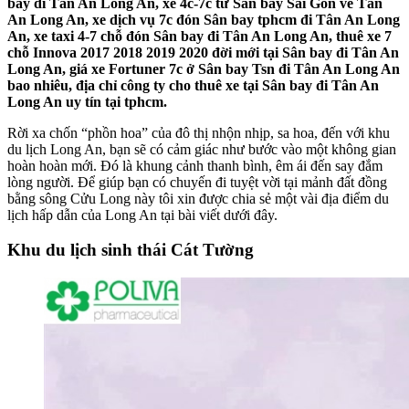
bay đi Tân An Long An, xe 4c-7c từ Sân bay Sài Gòn về Tân
An Long An, xe dịch vụ 7c đón Sân bay tphcm đi Tân An Long
An, xe taxi 4-7 chỗ đón Sân bay đi Tân An Long An, thuê xe 7
chỗ Innova 2017 2018 2019 2020 đời mới tại Sân bay đi Tân An
Long An, giá xe Fortuner 7c ở Sân bay Tsn đi Tân An Long An
bao nhiêu, địa chỉ công ty cho thuê xe tại Sân bay đi Tân An
Long An uy tín tại tphcm.
Rời xa chốn “phồn hoa” của đô thị nhộn nhịp, sa hoa, đến với khu
du lịch Long An, bạn sẽ có cảm giác như bước vào một không gian
hoàn hoàn mới. Đó là khung cảnh thanh bình, êm ái đến say đắm
lòng người. Để giúp bạn có chuyến đi tuyệt vời tại mảnh đất đồng
bằng sông Cửu Long này tôi xin được chia sẻ một vài địa điểm du
lịch hấp dẫn của Long An tại bài viết dưới đây.
Khu du lịch sinh thái Cát Tường