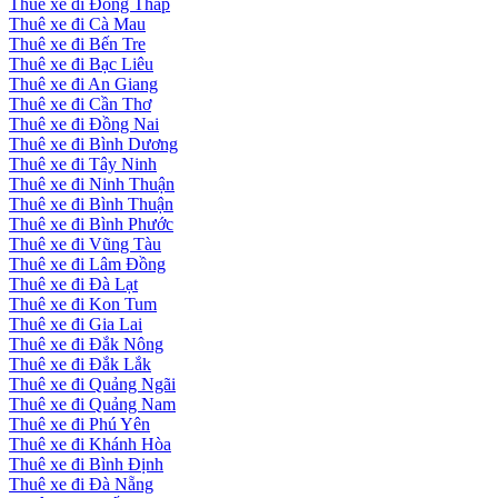
Thuê xe đi Đồng Tháp
Thuê xe đi Cà Mau
Thuê xe đi Bến Tre
Thuê xe đi Bạc Liêu
Thuê xe đi An Giang
Thuê xe đi Cần Thơ
Thuê xe đi Đồng Nai
Thuê xe đi Bình Dương
Thuê xe đi Tây Ninh
Thuê xe đi Ninh Thuận
Thuê xe đi Bình Thuận
Thuê xe đi Bình Phước
Thuê xe đi Vũng Tàu
Thuê xe đi Lâm Đồng
Thuê xe đi Đà Lạt
Thuê xe đi Kon Tum
Thuê xe đi Gia Lai
Thuê xe đi Đắk Nông
Thuê xe đi Đắk Lắk
Thuê xe đi Quảng Ngãi
Thuê xe đi Quảng Nam
Thuê xe đi Phú Yên
Thuê xe đi Khánh Hòa
Thuê xe đi Bình Định
Thuê xe đi Đà Nẵng