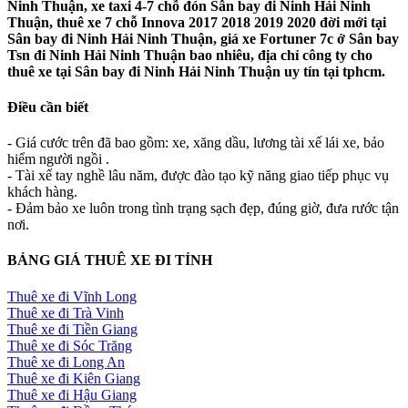
Ninh Thuận, xe taxi 4-7 chỗ đón Sân bay đi Ninh Hải Ninh
Thuận, thuê xe 7 chỗ Innova 2017 2018 2019 2020 đời mới tại
Sân bay đi Ninh Hải Ninh Thuận, giá xe Fortuner 7c ở Sân bay
Tsn đi Ninh Hải Ninh Thuận bao nhiêu, địa chỉ công ty cho
thuê xe tại Sân bay đi Ninh Hải Ninh Thuận uy tín tại tphcm.
Điều cần biết
- Giá cước trên đã bao gồm: xe, xăng dầu, lương tài xế lái xe, bảo
hiểm người ngồi .
- Tài xế tay nghề lâu năm, được đào tạo kỹ năng giao tiếp phục vụ
khách hàng.
- Đảm bảo xe luôn trong tình trạng sạch đẹp, đúng giờ, đưa rước tận
nơi.
BẢNG GIÁ THUÊ XE ĐI TỈNH
Thuê xe đi Vĩnh Long
Thuê xe đi Trà Vinh
Thuê xe đi Tiền Giang
Thuê xe đi Sóc Trăng
Thuê xe đi Long An
Thuê xe đi Kiên Giang
Thuê xe đi Hậu Giang