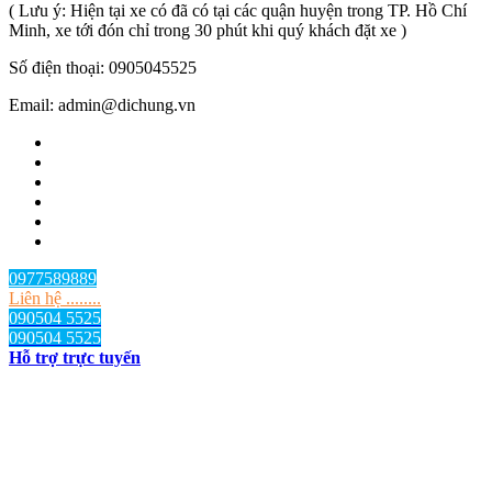
( Lưu ý: Hiện tại xe có đã có tại các quận huyện trong TP. Hồ Chí
Minh, xe tới đón chỉ trong 30 phút khi quý khách đặt xe )
Số điện thoại: 0905045525
Email: admin@dichung.vn
0977589889
Liên hệ ........
090504 5525
090504 5525
Hỗ trợ trực tuyến