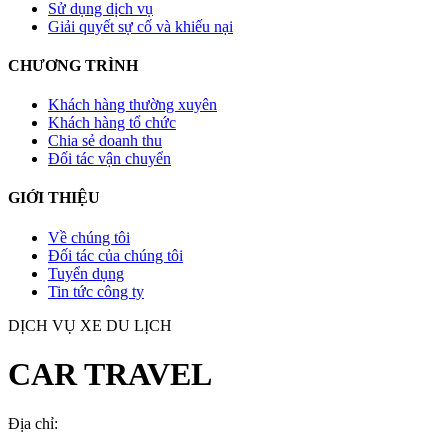
Sử dụng dịch vụ
Giải quyết sự cố và khiếu nại
CHƯƠNG TRÌNH
Khách hàng thường xuyên
Khách hàng tổ chức
Chia sẻ doanh thu
Đối tác vận chuyển
GIỚI THIỆU
Về chúng tôi
Đối tác của chúng tôi
Tuyển dụng
Tin tức công ty
DỊCH VỤ XE DU LỊCH
CAR TRAVEL
Địa chỉ:
TP.HCM
, Việt Nam