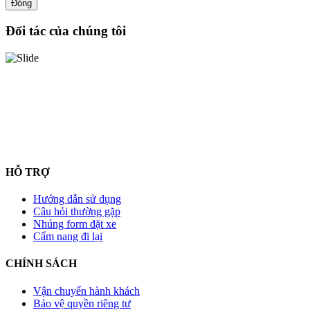
Đóng
Đối tác của chúng tôi
HỖ TRỢ
Hướng dẫn sử dụng
Câu hỏi thường gặp
Nhúng form đặt xe
Cẩm nang đi lại
CHÍNH SÁCH
Vận chuyển hành khách
Bảo vệ quyền riêng tư