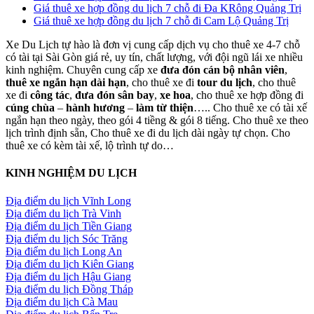
Giá thuê xe hợp đồng du lịch 7 chỗ đi Đa KRông Quảng Trị
Giá thuê xe hợp đồng du lịch 7 chỗ đi Cam Lộ Quảng Trị
Xe Du Lịch tự hào là đơn vị cung cấp dịch vụ cho thuê xe 4-7 chỗ
có tài tại Sài Gòn giá rẻ, uy tín, chất lượng, với đội ngũ lái xe nhiều
kinh nghiệm. Chuyên cung cấp xe
đưa đón cán bộ nhân viên
,
thuê xe ngắn hạn dài hạn
, cho thuê xe đi
tour du lịch
, cho thuê
xe đi
công tác
,
đưa đón sân bay
,
xe hoa
, cho thuê xe hợp đồng đi
cúng chùa
–
hành hương
–
làm từ thiện
….. Cho thuê xe có tài xế
ngắn hạn theo ngày, theo gói 4 tiềng & gói 8 tiếng. Cho thuê xe theo
lịch trình định sẵn, Cho thuê xe đi du lịch dài ngày tự chọn. Cho
thuê xe có kèm tài xế, lộ trình tự do…
KINH NGHIỆM DU LỊCH
Địa điểm du lịch Vĩnh Long
Địa điểm du lịch Trà Vinh
Địa điểm du lịch Tiền Giang
Địa điểm du lịch Sóc Trăng
Địa điểm du lịch Long An
Địa điểm du lịch Kiên Giang
Địa điểm du lịch Hậu Giang
Địa điểm du lịch Đồng Tháp
Địa điểm du lịch Cà Mau