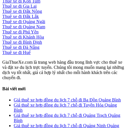
Thuê xe đi Kon Tum
Thuê xe đi Gia Lai
Thuê xe đi Đắk Nông
Thuê xe đi Đắk Lắk
Thuê xe đi Quảng Ngãi
Thuê xe đi Quảng Nam
Thuê xe đi Phú Yên
Thuê xe đi Khánh Hòa
Thuê xe đi Bình Định
Thuê xe đi Đà Nẵng
Thuê xe đi Huế
GiaThueXe.com là trang web hàng đầu trong lĩnh vực cho thuê xe
và đặt xe du lịch trực tuyến. Chúng tôi mong muốn mang lại những
dịch vụ tốt nhất, giá cả hợp lý nhất cho mỗi hành khách trên các
chuyến đi.
Bài viết mới
Giá thuê xe hợp đồng du lịch 7 chỗ đi Ba Đồn Quảng Bình
Giá thuê xe hợp đồng du lịch 7 chỗ đi Tuyên Hóa Quảng
Bình
Giá thuê xe hợp đồng du lịch 7 chỗ đi Quảng Trạch Quảng
Bình
Giá thuê xe hợp đồng du lịch 7 chỗ đi Quảng Ninh Quảng