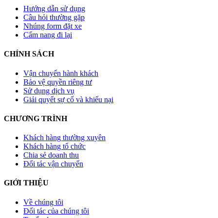
Hướng dẫn sử dụng
Câu hỏi thường gặp
Nhúng form đặt xe
Cẩm nang đi lại
CHÍNH SÁCH
Vận chuyển hành khách
Bảo vệ quyền riêng tư
Sử dụng dịch vụ
Giải quyết sự cố và khiếu nại
CHƯƠNG TRÌNH
Khách hàng thường xuyên
Khách hàng tổ chức
Chia sẻ doanh thu
Đối tác vận chuyển
GIỚI THIỆU
Về chúng tôi
Đối tác của chúng tôi