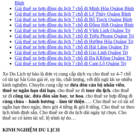
Bình
Giá thuê xe hợp đồng du lịch 7 chỗ đi Minh Hóa Quảng Bình
Giá thuê xe hợp đồng du lịch 7 chỗ đi Lệ Thủy Quảng Bình
Giá thuê xe hợp đồng du lịch 7 chỗ đi Bố Trạch Quảng Bình
Giá thuê xe hợp đồng du lịch 7 chỗ đi Đồng Hới Quảng Bình
Giá thuê xe hợp đồng du lịch 7 chỗ đi Vĩnh Linh Quảng Trị
Giá thuê xe hợp đồng du lịch 7 chỗ đi Triệu Phong Quảng Trị
Giá thuê xe hợp đồng du lịch 7 chỗ đi Hướng Hóa Quảng Trị
Giá thuê xe hợp đồng du lịch 7 chỗ đi Hải Lăng Quảng Trị
Giá thuê xe hợp đồng du lịch 7 chỗ đi Gio Linh Quảng Trị
Giá thuê xe hợp đồng du lịch 7 chỗ đi Đa KRông Quảng Trị
Giá thuê xe hợp đồng du lịch 7 chỗ đi Cam Lộ Quảng Trị
Xe Du Lịch tự hào là đơn vị cung cấp dịch vụ cho thuê xe 4-7 chỗ
có tài tại Sài Gòn giá rẻ, uy tín, chất lượng, với đội ngũ lái xe nhiều
kinh nghiệm. Chuyên cung cấp xe
đưa đón cán bộ nhân viên
,
thuê xe ngắn hạn dài hạn
, cho thuê xe đi
tour du lịch
, cho thuê
xe đi
công tác
,
đưa đón sân bay
,
xe hoa
, cho thuê xe hợp đồng đi
cúng chùa
–
hành hương
–
làm từ thiện
….. Cho thuê xe có tài xế
ngắn hạn theo ngày, theo gói 4 tiềng & gói 8 tiếng. Cho thuê xe theo
lịch trình định sẵn, Cho thuê xe đi du lịch dài ngày tự chọn. Cho
thuê xe có kèm tài xế, lộ trình tự do…
KINH NGHIỆM DU LỊCH