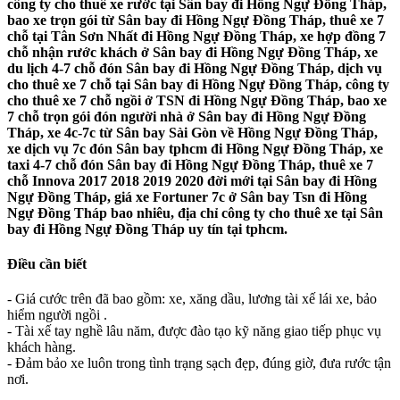
công ty cho thuê xe rước tại Sân bay đi Hồng Ngự Đồng Tháp,
bao xe trọn gói từ Sân bay đi Hồng Ngự Đồng Tháp, thuê xe 7
chỗ tại Tân Sơn Nhất đi Hồng Ngự Đồng Tháp, xe hợp đồng 7
chỗ nhận rước khách ở Sân bay đi Hồng Ngự Đồng Tháp, xe
du lịch 4-7 chỗ đón Sân bay đi Hồng Ngự Đồng Tháp, dịch vụ
cho thuê xe 7 chỗ tại Sân bay đi Hồng Ngự Đồng Tháp, công ty
cho thuê xe 7 chỗ ngồi ở TSN đi Hồng Ngự Đồng Tháp, bao xe
7 chỗ trọn gói đón người nhà ở Sân bay đi Hồng Ngự Đồng
Tháp, xe 4c-7c từ Sân bay Sài Gòn về Hồng Ngự Đồng Tháp,
xe dịch vụ 7c đón Sân bay tphcm đi Hồng Ngự Đồng Tháp, xe
taxi 4-7 chỗ đón Sân bay đi Hồng Ngự Đồng Tháp, thuê xe 7
chỗ Innova 2017 2018 2019 2020 đời mới tại Sân bay đi Hồng
Ngự Đồng Tháp, giá xe Fortuner 7c ở Sân bay Tsn đi Hồng
Ngự Đồng Tháp bao nhiêu, địa chỉ công ty cho thuê xe tại Sân
bay đi Hồng Ngự Đồng Tháp uy tín tại tphcm.
Điều cần biết
- Giá cước trên đã bao gồm: xe, xăng dầu, lương tài xế lái xe, bảo
hiểm người ngồi .
- Tài xế tay nghề lâu năm, được đào tạo kỹ năng giao tiếp phục vụ
khách hàng.
- Đảm bảo xe luôn trong tình trạng sạch đẹp, đúng giờ, đưa rước tận
nơi.