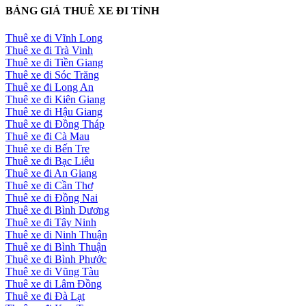
BẢNG GIÁ THUÊ XE ĐI TỈNH
Thuê xe đi Vĩnh Long
Thuê xe đi Trà Vinh
Thuê xe đi Tiền Giang
Thuê xe đi Sóc Trăng
Thuê xe đi Long An
Thuê xe đi Kiên Giang
Thuê xe đi Hậu Giang
Thuê xe đi Đồng Tháp
Thuê xe đi Cà Mau
Thuê xe đi Bến Tre
Thuê xe đi Bạc Liêu
Thuê xe đi An Giang
Thuê xe đi Cần Thơ
Thuê xe đi Đồng Nai
Thuê xe đi Bình Dương
Thuê xe đi Tây Ninh
Thuê xe đi Ninh Thuận
Thuê xe đi Bình Thuận
Thuê xe đi Bình Phước
Thuê xe đi Vũng Tàu
Thuê xe đi Lâm Đồng
Thuê xe đi Đà Lạt