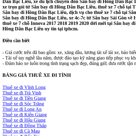
Dân Bạc Liêu, xe du lịch chuyên đón Sân bay đi Hồng Dân Bạc Li
xe trọn gói từ Sân bay đi Hồng Dân Bạc Liêu, thuê xe 7 chỗ tại
Sân bay đi Hồng Dân Bạc Liêu, dịch vụ cho thuê xe 7 chỗ tại Sâ
Sân bay đi Hồng Dân Bạc Liêu, xe 4c-7c từ Sân bay Sài Gòn về 
thuê xe 7 chỗ Innova 2017 2018 2019 2020 đời mới tại Sân bay đi
Hồng Dân Bạc Liêu uy tín tại tphcm.
Điều cần biết
- Giá cước trên đã bao gồm: xe, xăng dầu, lương tài xế lái xe, bảo hi
- Tài xế tay nghề lâu năm, được đào tạo kỹ năng giao tiếp phục vụ k
- Đảm bảo xe luôn trong tình trạng sạch đẹp, đúng giờ, đưa rước tận n
BẢNG GIÁ THUÊ XE ĐI TỈNH
Thuê xe đi Vĩnh Long
Thuê xe đi Trà Vinh
Thuê xe đi Tiền Giang
Thuê xe đi Sóc Trăng
Thuê xe đi Long An
Thuê xe đi Kiên Giang
Thuê xe đi Hậu Giang
Thuê xe đi Đồng Tháp
Thuê xe đi Cà Mau