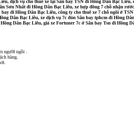
êu, dịch vụ cho thuê xe tại Sân bay TSN đi Hồng Dân Bạc Liêu, c
 Tân Sơn Nhất đi Hồng Dân Bạc Liêu, xe hợp đồng 7 chỗ nhận rước
n bay đi Hồng Dân Bạc Liêu, công ty cho thuê xe 7 chỗ ngồi ở TSN
Hồng Dân Bạc Liêu, xe dịch vụ 7c đón Sân bay tphcm đi Hồng Dân 
 Hồng Dân Bạc Liêu, giá xe Fortuner 7c ở Sân bay Tsn đi Hồng Dân
ểm người ngồi .
hách hàng.
ơi.