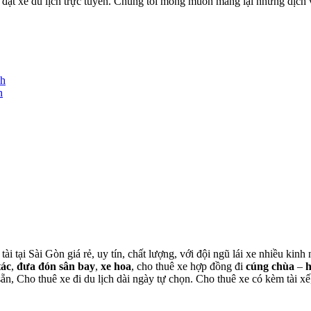
ặt xe du lịch trực tuyến. Chúng tôi mong muốn mang lại những dịch vụ
nh
h
tài tại Sài Gòn giá rẻ, uy tín, chất lượng, với đội ngũ lái xe nhiều ki
tác
,
đưa đón sân bay
,
xe hoa
, cho thuê xe hợp đồng đi
cúng chùa
–
 sẵn, Cho thuê xe đi du lịch dài ngày tự chọn. Cho thuê xe có kèm tài xế