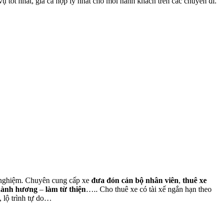
 tốt nhất, giá cả hợp lý nhất cho mỗi hành khách trên các chuyến đi.
nh nghiệm. Chuyên cung cấp xe
đưa đón cán bộ nhân viên
,
thuê xe
hành hương
–
làm từ thiện
….. Cho thuê xe có tài xế ngắn hạn theo
, lộ trình tự do…