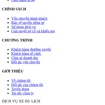
CHÍNH SÁCH
Vận chuyển hành khách
Bảo vệ quyền riêng tư
Sử dụng dịch vụ
Giải quyết sự cố và khiếu nại
CHƯƠNG TRÌNH
Khách hàng thường xuyên
Khách hàng tổ chức
Chia sẻ doanh thu
Đối tác vận chuyển
GIỚI THIỆU
Về chúng tôi
Đối tác của chúng tôi
Tuyển dụng
Tin tức công ty
DỊCH VỤ XE DU LỊCH