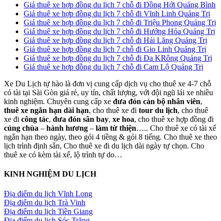
Giá thuê xe hợp đồng du lịch 7 chỗ đi Đồng Hới Quảng Bình
Giá thuê xe hợp đồng du lịch 7 chỗ đi Vĩnh Linh Quảng Trị
Giá thuê xe hợp đồng du lịch 7 chỗ đi Triệu Phong Quảng Trị
Giá thuê xe hợp đồng du lịch 7 chỗ đi Hướng Hóa Quảng Trị
Giá thuê xe hợp đồng du lịch 7 chỗ đi Hải Lăng Quảng Trị
Giá thuê xe hợp đồng du lịch 7 chỗ đi Gio Linh Quảng Trị
Giá thuê xe hợp đồng du lịch 7 chỗ đi Đa KRông Quảng Trị
Giá thuê xe hợp đồng du lịch 7 chỗ đi Cam Lộ Quảng Trị
Xe Du Lịch tự hào là đơn vị cung cấp dịch vụ cho thuê xe 4-7 chỗ
có tài tại Sài Gòn giá rẻ, uy tín, chất lượng, với đội ngũ lái xe nhiều
kinh nghiệm. Chuyên cung cấp xe
đưa đón cán bộ nhân viên
,
thuê xe ngắn hạn dài hạn
, cho thuê xe đi
tour du lịch
, cho thuê
xe đi
công tác
,
đưa đón sân bay
,
xe hoa
, cho thuê xe hợp đồng đi
cúng chùa
–
hành hương
–
làm từ thiện
….. Cho thuê xe có tài xế
ngắn hạn theo ngày, theo gói 4 tiềng & gói 8 tiếng. Cho thuê xe theo
lịch trình định sẵn, Cho thuê xe đi du lịch dài ngày tự chọn. Cho
thuê xe có kèm tài xế, lộ trình tự do…
KINH NGHIỆM DU LỊCH
Địa điểm du lịch Vĩnh Long
Địa điểm du lịch Trà Vinh
Địa điểm du lịch Tiền Giang
Địa điểm du lịch Sóc Trăng