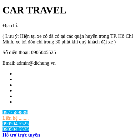
CAR TRAVEL
Địa chỉ:
TP.HCM
, Việt Nam
( Lưu ý: Hiện tại xe có đã có tại các quận huyện trong TP. Hồ Chí
Minh, xe tới đón chỉ trong 30 phút khi quý khách đặt xe )
Số điện thoại: 0905045525
Email: admin@dichung.vn
0977589889
Liên hệ ........
090504 5525
090504 5525
Hỗ trợ trực tuyến