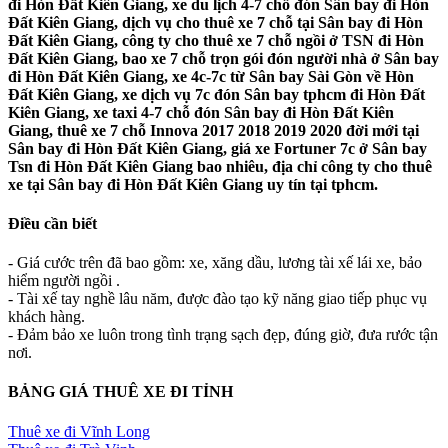
đi Hòn Đất Kiên Giang, xe du lịch 4-7 chỗ đón Sân bay đi Hòn
Đất Kiên Giang, dịch vụ cho thuê xe 7 chỗ tại Sân bay đi Hòn
Đất Kiên Giang, công ty cho thuê xe 7 chỗ ngồi ở TSN đi Hòn
Đất Kiên Giang, bao xe 7 chỗ trọn gói đón người nhà ở Sân bay
đi Hòn Đất Kiên Giang, xe 4c-7c từ Sân bay Sài Gòn về Hòn
Đất Kiên Giang, xe dịch vụ 7c đón Sân bay tphcm đi Hòn Đất
Kiên Giang, xe taxi 4-7 chỗ đón Sân bay đi Hòn Đất Kiên
Giang, thuê xe 7 chỗ Innova 2017 2018 2019 2020 đời mới tại
Sân bay đi Hòn Đất Kiên Giang, giá xe Fortuner 7c ở Sân bay
Tsn đi Hòn Đất Kiên Giang bao nhiêu, địa chỉ công ty cho thuê
xe tại Sân bay đi Hòn Đất Kiên Giang uy tín tại tphcm.
Điều cần biết
- Giá cước trên đã bao gồm: xe, xăng dầu, lương tài xế lái xe, bảo
hiểm người ngồi .
- Tài xế tay nghề lâu năm, được đào tạo kỹ năng giao tiếp phục vụ
khách hàng.
- Đảm bảo xe luôn trong tình trạng sạch đẹp, đúng giờ, đưa rước tận
nơi.
BẢNG GIÁ THUÊ XE ĐI TỈNH
Thuê xe đi Vĩnh Long