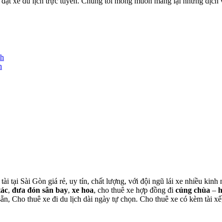
ặt xe du lịch trực tuyến. Chúng tôi mong muốn mang lại những dịch vụ
nh
h
tài tại Sài Gòn giá rẻ, uy tín, chất lượng, với đội ngũ lái xe nhiều ki
tác
,
đưa đón sân bay
,
xe hoa
, cho thuê xe hợp đồng đi
cúng chùa
–
 sẵn, Cho thuê xe đi du lịch dài ngày tự chọn. Cho thuê xe có kèm tài xế