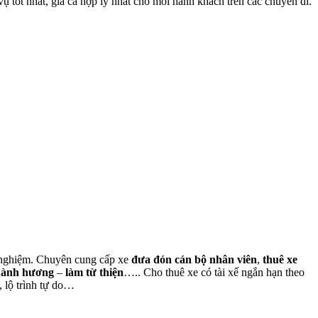
 tốt nhất, giá cả hợp lý nhất cho mỗi hành khách trên các chuyến đi.
nh nghiệm. Chuyên cung cấp xe
đưa đón cán bộ nhân viên
,
thuê xe
hành hương
–
làm từ thiện
….. Cho thuê xe có tài xế ngắn hạn theo
, lộ trình tự do…