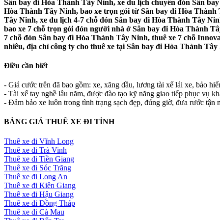
Sân bay đi Hòa Thành Tây Ninh, xe du lịch chuyên đón Sân bay 
Hòa Thành Tây Ninh, bao xe trọn gói từ Sân bay đi Hòa Thành 
Tây Ninh, xe du lịch 4-7 chỗ đón Sân bay đi Hòa Thành Tây Nin
bao xe 7 chỗ trọn gói đón người nhà ở Sân bay đi Hòa Thành Tâ
7 chỗ đón Sân bay đi Hòa Thành Tây Ninh, thuê xe 7 chỗ Innova
nhiêu, địa chỉ công ty cho thuê xe tại Sân bay đi Hòa Thành Tây 
Điều cần biết
- Giá cước trên đã bao gồm: xe, xăng dầu, lương tài xế lái xe, bảo hi
- Tài xế tay nghề lâu năm, được đào tạo kỹ năng giao tiếp phục vụ k
- Đảm bảo xe luôn trong tình trạng sạch đẹp, đúng giờ, đưa rước tận n
BẢNG GIÁ THUÊ XE ĐI TỈNH
Thuê xe đi Vĩnh Long
Thuê xe đi Trà Vinh
Thuê xe đi Tiền Giang
Thuê xe đi Sóc Trăng
Thuê xe đi Long An
Thuê xe đi Kiên Giang
Thuê xe đi Hậu Giang
Thuê xe đi Đồng Tháp
Thuê xe đi Cà Mau