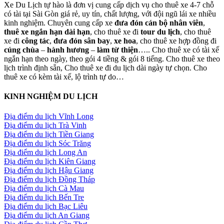
Xe Du Lịch tự hào là đơn vị cung cấp dịch vụ cho thuê xe 4-7 chỗ
có tài tại Sài Gòn giá rẻ, uy tín, chất lượng, với đội ngũ lái xe nhiều
kinh nghiệm. Chuyên cung cấp xe
đưa đón cán bộ nhân viên
,
thuê xe ngắn hạn dài hạn
, cho thuê xe đi
tour du lịch
, cho thuê
xe đi
công tác
,
đưa đón sân bay
,
xe hoa
, cho thuê xe hợp đồng đi
cúng chùa
–
hành hương
–
làm từ thiện
….. Cho thuê xe có tài xế
ngắn hạn theo ngày, theo gói 4 tiềng & gói 8 tiếng. Cho thuê xe theo
lịch trình định sẵn, Cho thuê xe đi du lịch dài ngày tự chọn. Cho
thuê xe có kèm tài xế, lộ trình tự do…
KINH NGHIỆM DU LỊCH
Địa điểm du lịch Vĩnh Long
Địa điểm du lịch Trà Vinh
Địa điểm du lịch Tiền Giang
Địa điểm du lịch Sóc Trăng
Địa điểm du lịch Long An
Địa điểm du lịch Kiên Giang
Địa điểm du lịch Hậu Giang
Địa điểm du lịch Đồng Tháp
Địa điểm du lịch Cà Mau
Địa điểm du lịch Bến Tre
Địa điểm du lịch Bạc Liêu
Địa điểm du lịch An Giang