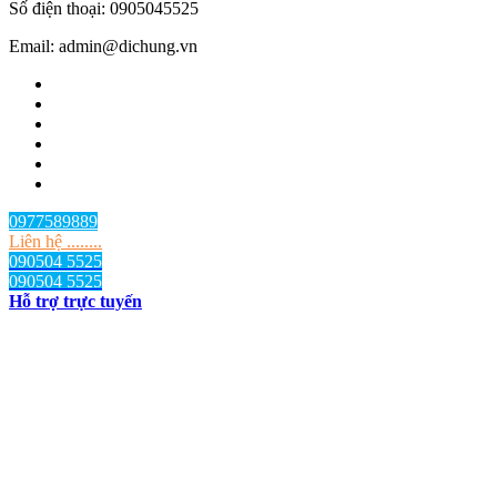
Số điện thoại: 0905045525
Email: admin@dichung.vn
0977589889
Liên hệ ........
090504 5525
090504 5525
Hỗ trợ trực tuyến