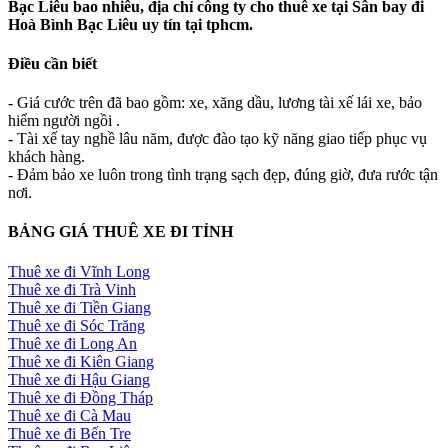
Bạc Liêu bao nhiêu, địa chỉ công ty cho thuê xe tại Sân bay đi
Hoà Bình Bạc Liêu uy tín tại tphcm.
Điều cần biết
- Giá cước trên đã bao gồm: xe, xăng dầu, lương tài xế lái xe, bảo
hiểm người ngồi .
- Tài xế tay nghề lâu năm, được đào tạo kỹ năng giao tiếp phục vụ
khách hàng.
- Đảm bảo xe luôn trong tình trạng sạch đẹp, đúng giờ, đưa rước tận
nơi.
BẢNG GIÁ THUÊ XE ĐI TỈNH
Thuê xe đi Vĩnh Long
Thuê xe đi Trà Vinh
Thuê xe đi Tiền Giang
Thuê xe đi Sóc Trăng
Thuê xe đi Long An
Thuê xe đi Kiên Giang
Thuê xe đi Hậu Giang
Thuê xe đi Đồng Tháp
Thuê xe đi Cà Mau
Thuê xe đi Bến Tre