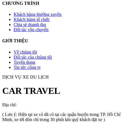
CHƯƠNG TRÌNH
Khách hàng thường xuyên
Khách hàng tổ chức
Chia sẻ doanh thu
Đối tác vận chuyển
GIỚI THIỆU
Về chúng tôi
Đối tác của chúng tôi
Tuyển dụng
Tin tức công ty
DỊCH VỤ XE DU LỊCH
CAR TRAVEL
Địa chỉ:
TP.HCM
, Việt Nam
( Lưu ý: Hiện tại xe có đã có tại các quận huyện trong TP. Hồ Chí
Minh, xe tới đón chỉ trong 30 phút khi quý khách đặt xe )