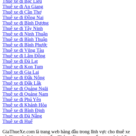
Thuê xe đi Bạc Liêu
Thuê xe đi An Giang
Thuê xe đi Cần Thơ
Thuê xe đi Đồng Nai
Thuê xe đi Bình Dương
Thuê xe đi Tây Ninh
Thuê xe đi Ninh Thuận
Thuê xe đi Bình Thuận
Thuê xe đi Bình Phước
Thuê xe đi Vũng Tàu
Thuê xe đi Lâm Đồng
Thuê xe đi Đà Lạt
Thuê xe đi Kon Tum
Thuê xe đi Gia Lai
Thuê xe đi Đắk Nông
Thuê xe đi Đắk Lắk
Thuê xe đi Quảng Ngãi
Thuê xe đi Quảng Nam
Thuê xe đi Phú Yên
Thuê xe đi Khánh Hòa
Thuê xe đi Bình Định
Thuê xe đi Đà Nẵng
Thuê xe đi Huế
GiaThueXe.com là trang web hàng đầu trong lĩnh vực cho thuê xe