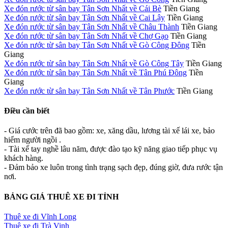
Xe đón rước từ sân bay Tân Sơn Nhất về Cái Bè
Tiền Giang
Xe đón rước từ sân bay Tân Sơn Nhất về Cai Lậy
Tiền Giang
Xe đón rước từ sân bay Tân Sơn Nhất về Châu Thành
Tiền Giang
Xe đón rước từ sân bay Tân Sơn Nhất về Chợ Gạo
Tiền Giang
Xe đón rước từ sân bay Tân Sơn Nhất về Gò Công Đông
Tiền
Giang
Xe đón rước từ sân bay Tân Sơn Nhất về Gò Công Tây
Tiền Giang
Xe đón rước từ sân bay Tân Sơn Nhất về Tân Phú Đông
Tiền
Giang
Xe đón rước từ sân bay Tân Sơn Nhất về Tân Phước
Tiền Giang
Điều cần biết
- Giá cước trên đã bao gồm: xe, xăng dầu, lương tài xế lái xe, bảo
hiểm người ngồi .
- Tài xế tay nghề lâu năm, được đào tạo kỹ năng giao tiếp phục vụ
khách hàng.
- Đảm bảo xe luôn trong tình trạng sạch đẹp, đúng giờ, đưa rước tận
nơi.
BẢNG GIÁ THUÊ XE ĐI TỈNH
Thuê xe đi Vĩnh Long
Thuê xe đi Trà Vinh