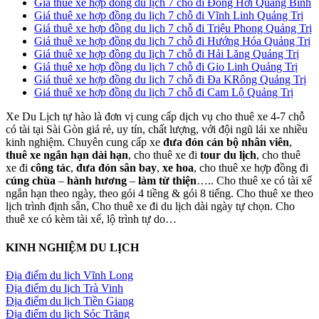
Giá thuê xe hợp đồng du lịch 7 chỗ đi Đồng Hới Quảng Bình
Giá thuê xe hợp đồng du lịch 7 chỗ đi Vĩnh Linh Quảng Trị
Giá thuê xe hợp đồng du lịch 7 chỗ đi Triệu Phong Quảng Trị
Giá thuê xe hợp đồng du lịch 7 chỗ đi Hướng Hóa Quảng Trị
Giá thuê xe hợp đồng du lịch 7 chỗ đi Hải Lăng Quảng Trị
Giá thuê xe hợp đồng du lịch 7 chỗ đi Gio Linh Quảng Trị
Giá thuê xe hợp đồng du lịch 7 chỗ đi Đa KRông Quảng Trị
Giá thuê xe hợp đồng du lịch 7 chỗ đi Cam Lộ Quảng Trị
Xe Du Lịch tự hào là đơn vị cung cấp dịch vụ cho thuê xe 4-7 chỗ
có tài tại Sài Gòn giá rẻ, uy tín, chất lượng, với đội ngũ lái xe nhiều
kinh nghiệm. Chuyên cung cấp xe
đưa đón cán bộ nhân viên
,
thuê xe ngắn hạn dài hạn
, cho thuê xe đi
tour du lịch
, cho thuê
xe đi
công tác
,
đưa đón sân bay
,
xe hoa
, cho thuê xe hợp đồng đi
cúng chùa
–
hành hương
–
làm từ thiện
….. Cho thuê xe có tài xế
ngắn hạn theo ngày, theo gói 4 tiềng & gói 8 tiếng. Cho thuê xe theo
lịch trình định sẵn, Cho thuê xe đi du lịch dài ngày tự chọn. Cho
thuê xe có kèm tài xế, lộ trình tự do…
KINH NGHIỆM DU LỊCH
Địa điểm du lịch Vĩnh Long
Địa điểm du lịch Trà Vinh
Địa điểm du lịch Tiền Giang
Địa điểm du lịch Sóc Trăng