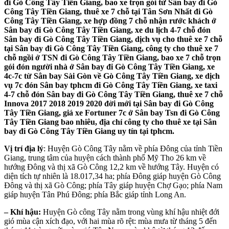
đi Gò Công Tây Tiền Giang, bao xe trọn gói từ Sân bay đi Gò
Công Tây Tiền Giang, thuê xe 7 chỗ tại Tân Sơn Nhất đi Gò
Công Tây Tiền Giang, xe hợp đồng 7 chỗ nhận rước khách ở
Sân bay đi Gò Công Tây Tiền Giang, xe du lịch 4-7 chỗ đón
Sân bay đi Gò Công Tây Tiền Giang, dịch vụ cho thuê xe 7 chỗ
tại Sân bay đi Gò Công Tây Tiền Giang, công ty cho thuê xe 7
chỗ ngồi ở TSN đi Gò Công Tây Tiền Giang, bao xe 7 chỗ trọn
gói đón người nhà ở Sân bay đi Gò Công Tây Tiền Giang, xe
4c-7c từ Sân bay Sài Gòn về Gò Công Tây Tiền Giang, xe dịch
vụ 7c đón Sân bay tphcm đi Gò Công Tây Tiền Giang, xe taxi
4-7 chỗ đón Sân bay đi Gò Công Tây Tiền Giang, thuê xe 7 chỗ
Innova 2017 2018 2019 2020 đời mới tại Sân bay đi Gò Công
Tây Tiền Giang, giá xe Fortuner 7c ở Sân bay Tsn đi Gò Công
Tây Tiền Giang bao nhiêu, địa chỉ công ty cho thuê xe tại Sân
bay đi Gò Công Tây Tiền Giang uy tín tại tphcm.
Vị trí địa lý
: Huyện Gò Công Tây nằm về phía Đông của tỉnh Tiền
Giang, trung tâm của huyện cách thành phố Mỹ Tho 26 km về
hướng Đông và thị xã Gò Công 12,2 km về hướng Tây. Huyện có
diện tích tự nhiên là 18.017,34 ha; phía Đông giáp huyện Gò Công
Đông và thị xã Gò Công; phía Tây giáp huyện Chợ Gạo; phía Nam
giáp huyện Tân Phú Đông; phía Bắc giáp tỉnh Long An.
– Khí hậu:
Huyện Gò công Tây nằm trong vùng khí hậu nhiệt đới
gió mùa cận xích đạo, với hai mùa rõ rệt: mùa mưa từ tháng 5 đến