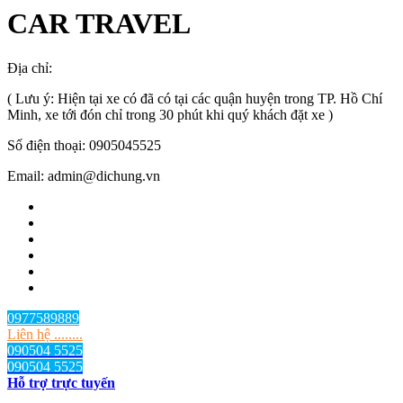
CAR TRAVEL
Địa chỉ:
TP.HCM
, Việt Nam
( Lưu ý: Hiện tại xe có đã có tại các quận huyện trong TP. Hồ Chí
Minh, xe tới đón chỉ trong 30 phút khi quý khách đặt xe )
Số điện thoại: 0905045525
Email: admin@dichung.vn
0977589889
Liên hệ ........
090504 5525
090504 5525
Hỗ trợ trực tuyến