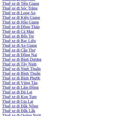
Thuê xe đi Tiền Giang
Thuê xe đi Sóc Trăng
Thuê xe đi Long An
Thuê xe đi Kiên Giang
Thuê xe đi Hậu Giang
Thuê xe đi Đồng Tháp
Thuê xe đi Cà Mau
Thuê xe đi Bến Tre
Thuê xe đi Bạc Liêu
Thuê xe đi An Giang
Thuê xe đi Cần Thơ
Thuê xe đi Đồng Nai
Thuê xe đi Bình Dương
Thuê xe đi Tây Ninh
Thuê xe đi Ninh Thuận
Thuê xe đi Bình Thuận
Thuê xe đi Bình Phước
Thuê xe đi Vũng Tàu
Thuê xe đi Lâm Đồng
Thuê xe đi Đà Lạt
Thuê xe đi Kon Tum
Thuê xe đi Gia Lai
Thuê xe đi Đắk Nông
Thuê xe đi Đắk Lắk
Thuê xe đi Quảng Ngãi