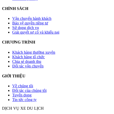
CHÍNH SÁCH
Vận chuyển hành khách
Bảo vệ quyền riêng tư
Sử dụng dịch vụ
Giải quyết sự cố và khiếu nại
CHƯƠNG TRÌNH
Khách hàng thường xuyên
Khách hàng tổ chức
Chia sẻ doanh thu
Đối tác vận chuyển
GIỚI THIỆU
Về chúng tôi
Đối tác của chúng tôi
Tuyển dụng
Tin tức công ty
DỊCH VỤ XE DU LỊCH