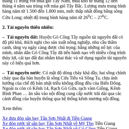
tháng 11 trùng với mùa gió Tây Nam, mùa khô từ tháng 12 đến
tháng 4 năm sau trùng với mùa gió Tây Bắc. Lượng mưa trung bình
hàng năm từ 1.500 đến 1.800 mm, mức thấp nhất đồng bằng sông
0
0
Cửu Long; nhiệt độ trung bình hàng năm từ 26
C – 27
C.
2. Tài nguyên thiên nhiên:
– Tài nguyên đất:
Huyện Gò Công Tây nguồn tài nguyên đất có
độ phì khá, thích nghi cho sản xuất nông nghiệp, nhu cầu thâm
canh, tăng vụ ngày càng được chú trọng; bằng những nổ lực của
mình, nhân dân Gò Công Tây đã tiến hành nạo vết nhiều công trình
thủy lợi, cải tạo đất đai nhằm khai thác và sử dụng nguồn tài nguyên
này có hiệu quả hơn.
– Tài nguyên nước
: Có mật độ dòng chảy khá dầy, hai sông chính
chảy qua địa bàn huyện là sông Cửa Tiểu và Sông Ta, chịu ảnh
hưởng của chế độ bán nhật triều không đồng đều của Biển Đông.
Ngoài ra còn có Kênh 14, Rạch Gò Gừa, rạch vàm Giồng, Kênh
Bình Phan … ăn sâu vào nội đồng cung cấp nước trãi dài qua các
cánh đồng của huyện thông qua hệ thống kênh mương nội đồng.
Xem thêm:
Xe đưa đón sân bay Tân Sơn Nhất đi Tiền Giang
Xe đón rước từ sân bay Tân Sơn Nhất về Mỹ Tho
Tiền Giang
Xe đón rước từ sân bay Tân Sơn Nhất về Gò Công
Tiền Giang