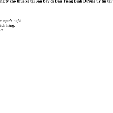
ng ty cho thuê xe tại Sân bay đi Dầu Tiếng Bình Dương uy tín tại
ểm người ngồi .
hách hàng.
ơi.