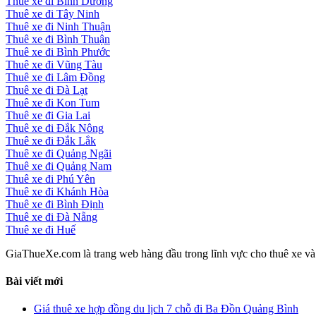
Thuê xe đi Bình Dương
Thuê xe đi Tây Ninh
Thuê xe đi Ninh Thuận
Thuê xe đi Bình Thuận
Thuê xe đi Bình Phước
Thuê xe đi Vũng Tàu
Thuê xe đi Lâm Đồng
Thuê xe đi Đà Lạt
Thuê xe đi Kon Tum
Thuê xe đi Gia Lai
Thuê xe đi Đắk Nông
Thuê xe đi Đắk Lắk
Thuê xe đi Quảng Ngãi
Thuê xe đi Quảng Nam
Thuê xe đi Phú Yên
Thuê xe đi Khánh Hòa
Thuê xe đi Bình Định
Thuê xe đi Đà Nẵng
Thuê xe đi Huế
GiaThueXe.com là trang web hàng đầu trong lĩnh vực cho thuê xe và đ
Bài viết mới
Giá thuê xe hợp đồng du lịch 7 chỗ đi Ba Đồn Quảng Bình