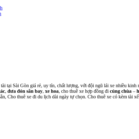
nh
h
tài tại Sài Gòn giá rẻ, uy tín, chất lượng, với đội ngũ lái xe nhiều ki
tác
,
đưa đón sân bay
,
xe hoa
, cho thuê xe hợp đồng đi
cúng chùa
–
 sẵn, Cho thuê xe đi du lịch dài ngày tự chọn. Cho thuê xe có kèm tài xế