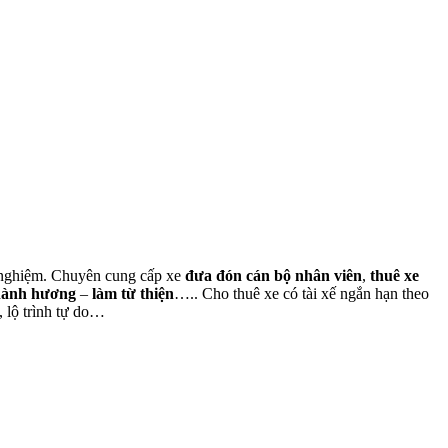
nh nghiệm. Chuyên cung cấp xe
đưa đón cán bộ nhân viên
,
thuê xe
hành hương
–
làm từ thiện
….. Cho thuê xe có tài xế ngắn hạn theo
, lộ trình tự do…