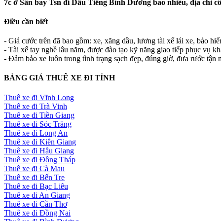
7c ở Sân bay Tsn đi Dầu Tiếng Bình Dương bao nhiêu, địa chỉ cô
Điều cần biết
- Giá cước trên đã bao gồm: xe, xăng dầu, lương tài xế lái xe, bảo hi
- Tài xế tay nghề lâu năm, được đào tạo kỹ năng giao tiếp phục vụ k
- Đảm bảo xe luôn trong tình trạng sạch đẹp, đúng giờ, đưa rước tận n
BẢNG GIÁ THUÊ XE ĐI TỈNH
Thuê xe đi Vĩnh Long
Thuê xe đi Trà Vinh
Thuê xe đi Tiền Giang
Thuê xe đi Sóc Trăng
Thuê xe đi Long An
Thuê xe đi Kiên Giang
Thuê xe đi Hậu Giang
Thuê xe đi Đồng Tháp
Thuê xe đi Cà Mau
Thuê xe đi Bến Tre
Thuê xe đi Bạc Liêu
Thuê xe đi An Giang
Thuê xe đi Cần Thơ
Thuê xe đi Đồng Nai