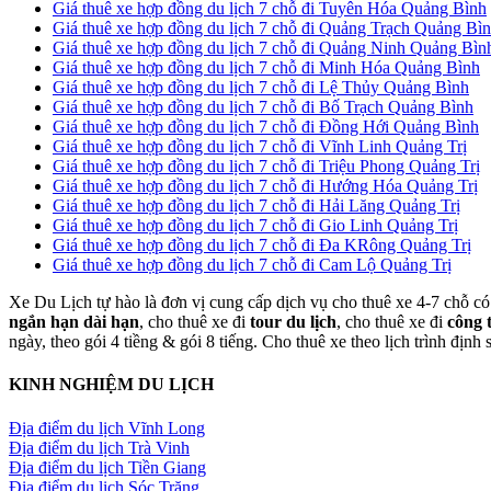
Giá thuê xe hợp đồng du lịch 7 chỗ đi Tuyên Hóa Quảng Bình
Giá thuê xe hợp đồng du lịch 7 chỗ đi Quảng Trạch Quảng Bì
Giá thuê xe hợp đồng du lịch 7 chỗ đi Quảng Ninh Quảng Bìn
Giá thuê xe hợp đồng du lịch 7 chỗ đi Minh Hóa Quảng Bình
Giá thuê xe hợp đồng du lịch 7 chỗ đi Lệ Thủy Quảng Bình
Giá thuê xe hợp đồng du lịch 7 chỗ đi Bố Trạch Quảng Bình
Giá thuê xe hợp đồng du lịch 7 chỗ đi Đồng Hới Quảng Bình
Giá thuê xe hợp đồng du lịch 7 chỗ đi Vĩnh Linh Quảng Trị
Giá thuê xe hợp đồng du lịch 7 chỗ đi Triệu Phong Quảng Trị
Giá thuê xe hợp đồng du lịch 7 chỗ đi Hướng Hóa Quảng Trị
Giá thuê xe hợp đồng du lịch 7 chỗ đi Hải Lăng Quảng Trị
Giá thuê xe hợp đồng du lịch 7 chỗ đi Gio Linh Quảng Trị
Giá thuê xe hợp đồng du lịch 7 chỗ đi Đa KRông Quảng Trị
Giá thuê xe hợp đồng du lịch 7 chỗ đi Cam Lộ Quảng Trị
Xe Du Lịch tự hào là đơn vị cung cấp dịch vụ cho thuê xe 4-7 chỗ có 
ngắn hạn dài hạn
, cho thuê xe đi
tour du lịch
, cho thuê xe đi
công 
ngày, theo gói 4 tiềng & gói 8 tiếng. Cho thuê xe theo lịch trình định
KINH NGHIỆM DU LỊCH
Địa điểm du lịch Vĩnh Long
Địa điểm du lịch Trà Vinh
Địa điểm du lịch Tiền Giang
Địa điểm du lịch Sóc Trăng