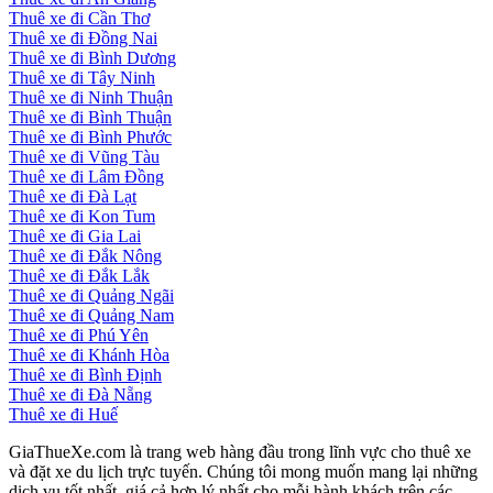
Thuê xe đi Cần Thơ
Thuê xe đi Đồng Nai
Thuê xe đi Bình Dương
Thuê xe đi Tây Ninh
Thuê xe đi Ninh Thuận
Thuê xe đi Bình Thuận
Thuê xe đi Bình Phước
Thuê xe đi Vũng Tàu
Thuê xe đi Lâm Đồng
Thuê xe đi Đà Lạt
Thuê xe đi Kon Tum
Thuê xe đi Gia Lai
Thuê xe đi Đắk Nông
Thuê xe đi Đắk Lắk
Thuê xe đi Quảng Ngãi
Thuê xe đi Quảng Nam
Thuê xe đi Phú Yên
Thuê xe đi Khánh Hòa
Thuê xe đi Bình Định
Thuê xe đi Đà Nẵng
Thuê xe đi Huế
GiaThueXe.com là trang web hàng đầu trong lĩnh vực cho thuê xe
và đặt xe du lịch trực tuyến. Chúng tôi mong muốn mang lại những
dịch vụ tốt nhất, giá cả hợp lý nhất cho mỗi hành khách trên các