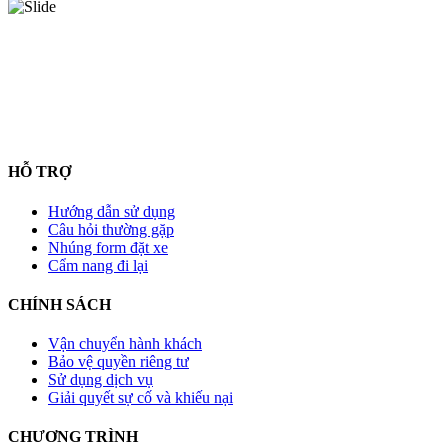
HỖ TRỢ
Hướng dẫn sử dụng
Câu hỏi thường gặp
Nhúng form đặt xe
Cẩm nang đi lại
CHÍNH SÁCH
Vận chuyển hành khách
Bảo vệ quyền riêng tư
Sử dụng dịch vụ
Giải quyết sự cố và khiếu nại
CHƯƠNG TRÌNH