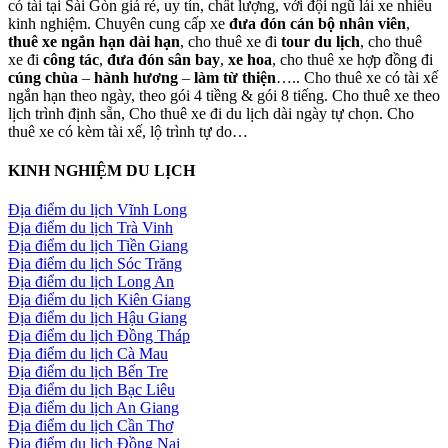
có tài tại Sài Gòn giá rẻ, uy tín, chất lượng, với đội ngũ lái xe nhiều
kinh nghiệm. Chuyên cung cấp xe
đưa đón cán bộ nhân viên
,
thuê xe ngắn hạn dài hạn
, cho thuê xe đi
tour du lịch
, cho thuê
xe đi
công tác
,
đưa đón sân bay
,
xe hoa
, cho thuê xe hợp đồng đi
cúng chùa
–
hành hương
–
làm từ thiện
….. Cho thuê xe có tài xế
ngắn hạn theo ngày, theo gói 4 tiềng & gói 8 tiếng. Cho thuê xe theo
lịch trình định sẵn, Cho thuê xe đi du lịch dài ngày tự chọn. Cho
thuê xe có kèm tài xế, lộ trình tự do…
KINH NGHIỆM DU LỊCH
Địa điểm du lịch Vĩnh Long
Địa điểm du lịch Trà Vinh
Địa điểm du lịch Tiền Giang
Địa điểm du lịch Sóc Trăng
Địa điểm du lịch Long An
Địa điểm du lịch Kiên Giang
Địa điểm du lịch Hậu Giang
Địa điểm du lịch Đồng Tháp
Địa điểm du lịch Cà Mau
Địa điểm du lịch Bến Tre
Địa điểm du lịch Bạc Liêu
Địa điểm du lịch An Giang
Địa điểm du lịch Cần Thơ
Địa điểm du lịch Đồng Nai