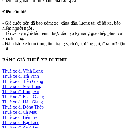
quên trong hành trình khám phá Long An.
Điều cần biết
- Giá cước trên đã bao gồm: xe, xăng dầu, lương tài xế lái xe, bảo
hiểm người ngồi .
- Tài xế tay nghề lâu năm, được đào tạo kỹ năng giao tiếp phục vụ
khách hàng.
- Đảm bảo xe luôn trong tình trạng sạch đẹp, đúng giờ, đưa rước tận
nơi.
BẢNG GIÁ THUÊ XE ĐI TỈNH
Thuê xe đi Vĩnh Long
Thuê xe đi Trà Vinh
Thuê xe đi Tiền Giang
Thuê xe đi Sóc Trăng
Thuê xe đi Long An
Thuê xe đi Kiên Giang
Thuê xe đi Hậu Giang
Thuê xe đi Đồng Tháp
Thuê xe đi Cà Mau
Thuê xe đi Bến Tre
Thuê xe đi Bạc Liêu
Thuê xe đi An Giang