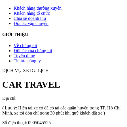
Khách hàng thường xuyên
Khách hàng tổ chức
Chia sẻ doanh thu
Đối tác vận chuyển
GIỚI THIỆU
Về chúng tôi
Đối tác của chúng tôi
Tuyển dụng
Tin tức công ty
DỊCH VỤ XE DU LỊCH
CAR TRAVEL
Địa chỉ:
TP.HCM
, Việt Nam
( Lưu ý: Hiện tại xe có đã có tại các quận huyện trong TP. Hồ Chí
Minh, xe tới đón chỉ trong 30 phút khi quý khách đặt xe )
Số điện thoại: 0905045525