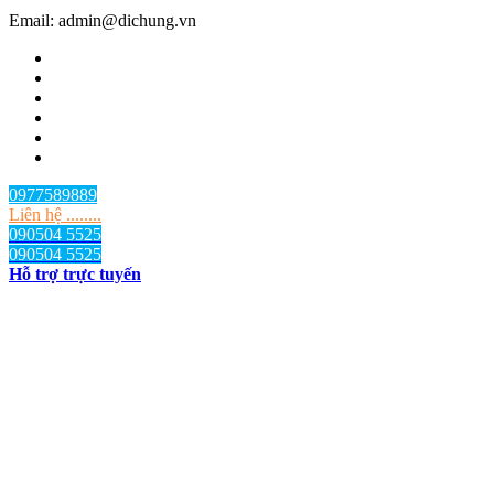
Email: admin@dichung.vn
0977589889
Liên hệ ........
090504 5525
090504 5525
Hỗ trợ trực tuyến