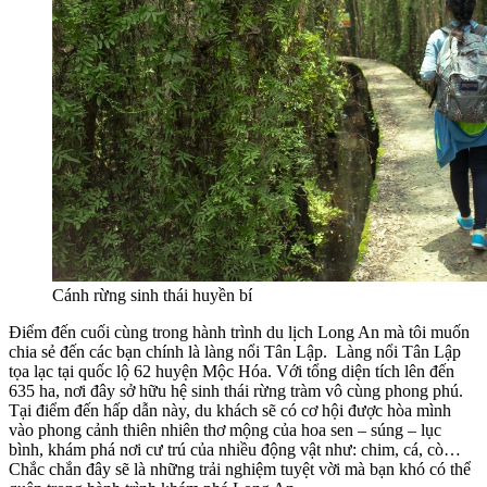
Cánh rừng sinh thái huyền bí
Điểm đến cuối cùng trong hành trình du lịch Long An mà tôi muốn
chia sẻ đến các bạn chính là làng nổi Tân Lập. Làng nổi Tân Lập
tọa lạc tại quốc lộ 62 huyện Mộc Hóa. Với tổng diện tích lên đến
635 ha, nơi đây sở hữu hệ sinh thái rừng tràm vô cùng phong phú.
Tại điểm đến hấp dẫn này, du khách sẽ có cơ hội được hòa mình
vào phong cảnh thiên nhiên thơ mộng của hoa sen – súng – lục
bình, khám phá nơi cư trú của nhiều động vật như: chim, cá, cò…
Chắc chắn đây sẽ là những trải nghiệm tuyệt vời mà bạn khó có thể