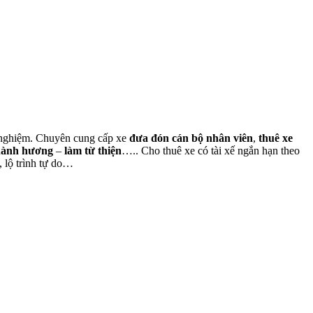
nh nghiệm. Chuyên cung cấp xe
đưa đón cán bộ nhân viên
,
thuê xe
hành hương
–
làm từ thiện
….. Cho thuê xe có tài xế ngắn hạn theo
, lộ trình tự do…