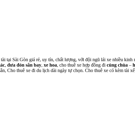
tài tại Sài Gòn giá rẻ, uy tín, chất lượng, với đội ngũ lái xe nhiều ki
tác
,
đưa đón sân bay
,
xe hoa
, cho thuê xe hợp đồng đi
cúng chùa
–
 sẵn, Cho thuê xe đi du lịch dài ngày tự chọn. Cho thuê xe có kèm tài xế