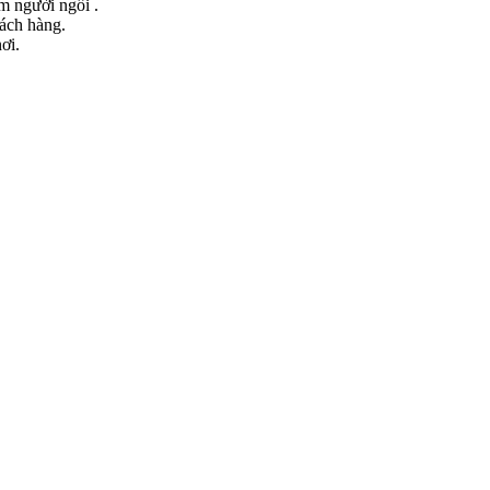
ểm người ngồi .
hách hàng.
ơi.