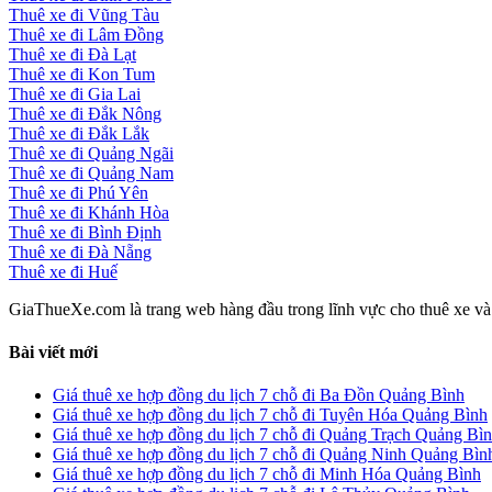
Thuê xe đi Vũng Tàu
Thuê xe đi Lâm Đồng
Thuê xe đi Đà Lạt
Thuê xe đi Kon Tum
Thuê xe đi Gia Lai
Thuê xe đi Đắk Nông
Thuê xe đi Đắk Lắk
Thuê xe đi Quảng Ngãi
Thuê xe đi Quảng Nam
Thuê xe đi Phú Yên
Thuê xe đi Khánh Hòa
Thuê xe đi Bình Định
Thuê xe đi Đà Nẵng
Thuê xe đi Huế
GiaThueXe.com là trang web hàng đầu trong lĩnh vực cho thuê xe và đ
Bài viết mới
Giá thuê xe hợp đồng du lịch 7 chỗ đi Ba Đồn Quảng Bình
Giá thuê xe hợp đồng du lịch 7 chỗ đi Tuyên Hóa Quảng Bình
Giá thuê xe hợp đồng du lịch 7 chỗ đi Quảng Trạch Quảng Bì
Giá thuê xe hợp đồng du lịch 7 chỗ đi Quảng Ninh Quảng Bìn
Giá thuê xe hợp đồng du lịch 7 chỗ đi Minh Hóa Quảng Bình