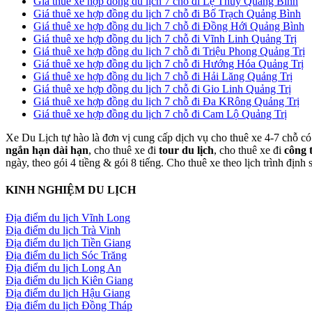
Giá thuê xe hợp đồng du lịch 7 chỗ đi Lệ Thủy Quảng Bình
Giá thuê xe hợp đồng du lịch 7 chỗ đi Bố Trạch Quảng Bình
Giá thuê xe hợp đồng du lịch 7 chỗ đi Đồng Hới Quảng Bình
Giá thuê xe hợp đồng du lịch 7 chỗ đi Vĩnh Linh Quảng Trị
Giá thuê xe hợp đồng du lịch 7 chỗ đi Triệu Phong Quảng Trị
Giá thuê xe hợp đồng du lịch 7 chỗ đi Hướng Hóa Quảng Trị
Giá thuê xe hợp đồng du lịch 7 chỗ đi Hải Lăng Quảng Trị
Giá thuê xe hợp đồng du lịch 7 chỗ đi Gio Linh Quảng Trị
Giá thuê xe hợp đồng du lịch 7 chỗ đi Đa KRông Quảng Trị
Giá thuê xe hợp đồng du lịch 7 chỗ đi Cam Lộ Quảng Trị
Xe Du Lịch tự hào là đơn vị cung cấp dịch vụ cho thuê xe 4-7 chỗ có 
ngắn hạn dài hạn
, cho thuê xe đi
tour du lịch
, cho thuê xe đi
công 
ngày, theo gói 4 tiềng & gói 8 tiếng. Cho thuê xe theo lịch trình định
KINH NGHIỆM DU LỊCH
Địa điểm du lịch Vĩnh Long
Địa điểm du lịch Trà Vinh
Địa điểm du lịch Tiền Giang
Địa điểm du lịch Sóc Trăng
Địa điểm du lịch Long An
Địa điểm du lịch Kiên Giang
Địa điểm du lịch Hậu Giang
Địa điểm du lịch Đồng Tháp