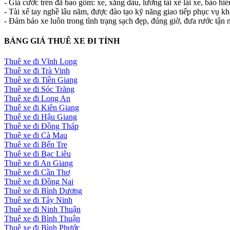
- Giá cước trên đã bao gồm: xe, xăng dầu, lương tài xế lái xe, bảo hi
- Tài xế tay nghề lâu năm, được đào tạo kỹ năng giao tiếp phục vụ k
- Đảm bảo xe luôn trong tình trạng sạch đẹp, đúng giờ, đưa rước tận n
BẢNG GIÁ THUÊ XE ĐI TỈNH
Thuê xe đi Vĩnh Long
Thuê xe đi Trà Vinh
Thuê xe đi Tiền Giang
Thuê xe đi Sóc Trăng
Thuê xe đi Long An
Thuê xe đi Kiên Giang
Thuê xe đi Hậu Giang
Thuê xe đi Đồng Tháp
Thuê xe đi Cà Mau
Thuê xe đi Bến Tre
Thuê xe đi Bạc Liêu
Thuê xe đi An Giang
Thuê xe đi Cần Thơ
Thuê xe đi Đồng Nai
Thuê xe đi Bình Dương
Thuê xe đi Tây Ninh
Thuê xe đi Ninh Thuận
Thuê xe đi Bình Thuận
Thuê xe đi Bình Phước