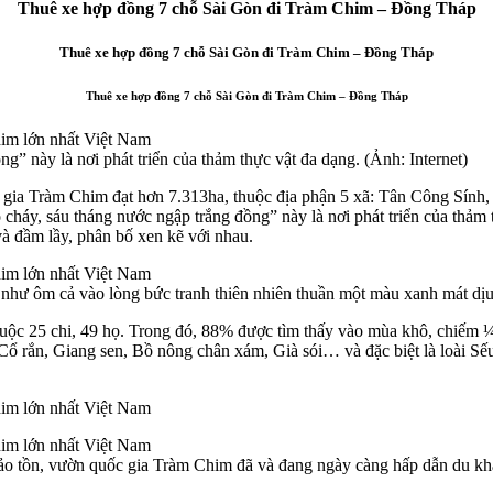
Thuê xe hợp đồng 7 chỗ Sài Gòn đi Tràm Chim – Đồng Tháp
Thuê xe hợp đồng 7 chỗ Sài Gòn đi Tràm Chim – Đồng Tháp
Thuê xe hợp đồng 7 chỗ Sài Gòn đi Tràm Chim – Đồng Tháp
” này là nơi phát triển của thảm thực vật đa dạng. (Ảnh: Internet)
gia Tràm Chim đạt hơn 7.313ha, thuộc địa phận 5 xã: Tân Công Sính,
, sáu tháng nước ngập trắng đồng” này là nơi phát triển của thảm thực
̀m và đầm lầy, phân bố xen kẽ với nhau.
h như ôm cả vào lòng bức tranh thiên nhiên thuần một màu xanh mát dịu.
huộc 25 chi, 49 họ. Trong đó, 88% được tìm thấy vào mùa khô, chiếm ¼ 
ổ rắn, Giang sen, Bồ nông chân xám, Già sói… và đặc biệt là loài Sếu 
bảo tồn, vườn quốc gia Tràm Chim đã và đang ngày càng hấp dẫn du khá