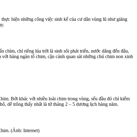
y thực hiện những công việc sinh kế của cư dân vùng lũ như giăng
ày.
n chìm, chỉ riêng lúa trời là sinh sôi phát triển, nước dâng đến đâu,
n với hàng ngàn tổ chim, cận cảnh quan sát những chú chim non xinh
im. Bởi khác với nhiều loài chim trong vùng, sếu đầu đỏ chỉ kiếm
ô, dễ trông thấy nhất là từ tháng 2 – 5 dương lịch hàng năm.
him. (Ảnh: Internet)