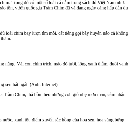
chim. Trong đó có một số loài cá nằm trong sách đỏ Việt Nam như:
 bảo tồn, vườn quốc gia Tràm Chim đã và đang ngày càng hấp dẫn du
ủ loài chim bay lượn tìm mồi, cất tiếng gọi bầy huyên náo cả không
 thăm.
g nắng. Vài con chim trích, mào đỏ tươi, lông xanh thẫm, đuôi vanh
 sen bát ngát. (Ảnh: Internet)
 gia Tràm Chim, thả hồn theo những cơn gió nhẹ mơn man, cảm nhận
p nước, xanh tốt, điểm xuyến sắc hồng của hoa sen, hoa súng bừng