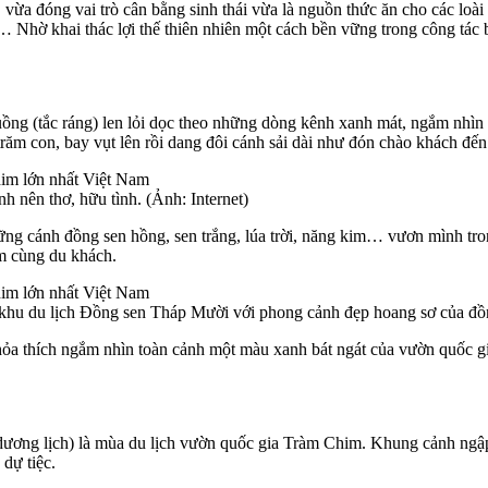
 đóng vai trò cân bằng sinh thái vừa là nguồn thức ăn cho các loài 
Nhờ khai thác lợi thế thiên nhiên một cách bền vững trong công tác
ng (tắc ráng) len lỏi dọc theo những dòng kênh xanh mát, ngắm nhìn đ
 trăm con, bay vụt lên rồi dang đôi cánh sải dài như đón chào khách đến
 nên thơ, hữu tình. (Ảnh: Internet)
g cánh đồng sen hồng, sen trắng, lúa trời, năng kim… vươn mình tron
ìm cùng du khách.
 khu du lịch Đồng sen Tháp Mười với phong cảnh đẹp hoang sơ của đồng
 thỏa thích ngắm nhìn toàn cảnh một màu xanh bát ngát của vườn quốc
 dương lịch) là mùa du lịch vườn quốc gia Tràm Chim. Khung cảnh ngậ
dự tiệc.