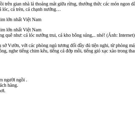
i trên gian nhà lá thoáng mát giữa rừng, thưởng thức các món ngon d
cá lóc, cá trèn, cá chạnh nướng…
quê như: cá lóc nướng trui, cá kho bông súng,.. nhé! (Ảnh: Internet)
ụ sở Vườn, với các phòng ngủ tương đối đầy đủ tiện nghi, từ phòng má
g, nghe tiếng chim kêu, tiếng cá đớp mồi, tiếng gió xạc xào trong th
ểm người ngồi .
hách hàng.
ơi.