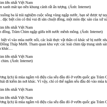
m xanh mát tạo nên khung cảnh rất ấn tượng. (Ảnh: Internet)
 xuồng ba lá trải nghiệm cuộc sống vùng ngập nước, bạn sẽ được tự ta
… đặc biệt còn có thú vui đi săn chuột đồng, một món đặc sản của xứ n
 đồng, Tràm Chim ngập giữa trời nước mênh mông. (Ảnh: Internet)
 biệt vì vào mùa nước nổi, các loài thực vật thân cỏ khác sẽ bị nước nhấ
ân Đồng Tháp Mười. Tham quan khu vực các loài chim tập trung sinh sả
him khác…
 chim. (Ảnh: Internet)
ơng lịch) là mùa ngắm vũ điệu của sếu đầu đỏ ở vườn quốc gia Tràm Ch
i đi kiếm ăn nơi khác. Vì vậy, chỉ có thể ngắm sếu đầu đỏ vào mùa kh
ơng lịch) là mùa ngắm vũ điệu của sếu đầu đỏ ở vườn quốc gia Tràm C