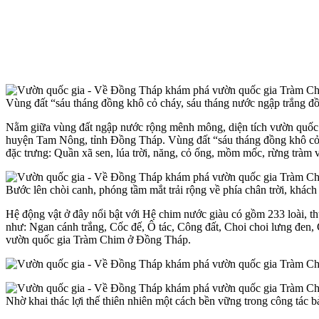
Vùng đất “sáu tháng đồng khô cỏ cháy, sáu tháng nước ngập trắng đồng
Nằm giữa vùng đất ngập nước rộng mênh mông, diện tích vườn quốc 
huyện Tam Nông, tỉnh Đồng Tháp. Vùng đất “sáu tháng đồng khô cỏ cháy
đặc trưng: Quần xã sen, lúa trời, năng, cỏ ống, mồm mốc, rừng tra
Bước lên chòi canh, phóng tầm mắt trải rộng về phía chân trời, khác
Hệ động vật ở đây nổi bật với Hệ chim nước giàu có gồm 233 loài, t
như: Ngan cánh trắng, Cốc đế, Ô tác, Công đất, Choi choi lưng đen, C
vườn quốc gia Tràm Chim ở Đồng Tháp.
Nhờ khai thác lợi thế thiên nhiên một cách bền vững trong công tác 