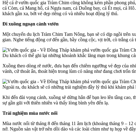
Hệ cá ở vườn quốc gia Tràm Chim cũng không kém phần phong phú, vừa
cá Còm, cá Mang hổ, cá Ngựa nam, cá Duồng bay, cá Ét mọi, cá Hô… 
khách gần xa, bởi vẻ đẹp riêng có và nhiều hoạt động lý thú.
Đi xuồng ngoạn cảnh vườn
Một chuyến du lịch Tràm Chim Tam Nông, bạn sẽ có dịp ngồi trên xuồ
gian. Nghe tiếng động cơ đến gần, bầy cồng cộc, vịt trời, cò trắng cả
Du khách có thể ghi lại những khoảnh khắc lãng mạn trong khung cảnh
Xuồng theo dòng rẽ nước, đưa bạn đến chiêm ngưỡng vẻ đẹp của nhữn
vảnh, cứ thoát ẩn, thoát hiện trong lùm cỏ năng như đang chơi trốn t
Ngoài ra, du khách sẽ có những trải nghiệm đầy lý thú khi khám phá
Khi đến đài vọng cảnh, xuồng sẽ dừng hẳn để bạn leo lên tầng cao,
sự gần gũi với thiên nhiên và thấy lòng bình yên đến lạ.
Trải nghiệm mùa nước nổi
Mùa nước nổi từ tháng 8 đến tháng 11 âm lịch (khoảng tháng 9 – 12
nở. Nguồn sản vật trở nên dồi dào và các loài chim như tụ họp về đây 