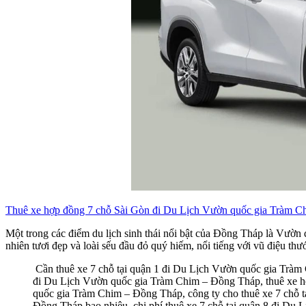
Thuê xe hợp đồng 7 chỗ Sài Gòn đi Du Lịch Vườn quốc gia Tràm C
Một trong các điểm du lịch sinh thái nổi bật của Đồng Tháp là Vườn 
nhiên tươi đẹp và loài sếu đầu đỏ quý hiếm, nổi tiếng với vũ điệu thư
Cần thuê xe 7 chỗ tại quận 1 đi Du Lịch Vườn quốc gia Tràm 
đi Du Lịch Vườn quốc gia Tràm Chim – Đồng Tháp, thuê xe hợ
quốc gia Tràm Chim – Đồng Tháp, công ty cho thuê xe 7 chỗ 
Đồng Tháp bao nhiêu, chi phí thuê xe 7 chỗ tại quận 8 đi Du