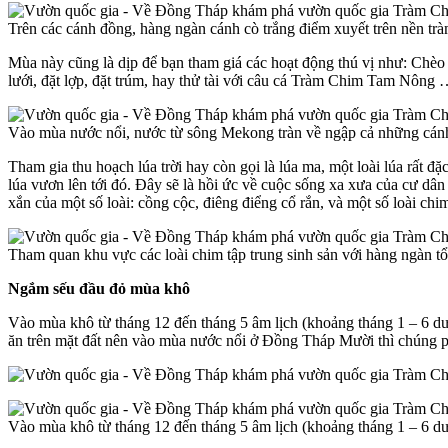
Trên các cánh đồng, hàng ngàn cánh cò trắng điểm xuyết trên nền trà
Mùa này cũng là dịp để bạn tham giá các hoạt động thú vị như: Chèo
lưới, đặt lợp, đặt trúm, hay thử tài với câu cá Tràm Chim Tam Nông 
Vào mùa nước nổi, nước từ sông Mekong tràn về ngập cả những cánh
Tham gia thu hoạch lúa trời hay còn gọi là lúa ma, một loài lúa rất đặc
lúa vươn lên tới đó. Đây sẽ là hồi ức về cuộc sống xa xưa của cư d
xắn của một số loài: cồng cộc, điêng điểng cổ rắn, và một số loài c
Tham quan khu vực các loài chim tập trung sinh sản với hàng ngàn tổ
Ngắm sếu đầu đỏ mùa khô
Vào mùa khô từ tháng 12 đến tháng 5 âm lịch (khoảng tháng 1 – 6 dư
ăn trên mặt đất nên vào mùa nước nổi ở Ðồng Tháp Mười thì chúng phả
Vào mùa khô từ tháng 12 đến tháng 5 âm lịch (khoảng tháng 1 – 6 dư