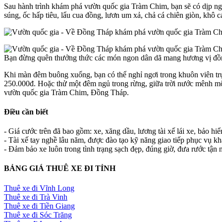
Sau hành trình khám phá vườn quốc gia Tràm Chim, bạn sẽ có dịp ngồ
súng, ốc hấp tiêu, lẩu cua đồng, lươn um xả, chả cá chiên giòn, khô 
Bạn đừng quên thưởng thức các món ngon dân dã mang hương vị đồng 
Khi màn đêm buông xuống, bạn có thể nghỉ ngơi trong khuôn viên tr
250.000đ. Hoặc thử một đêm ngủ trong rừng, giữa trời nước mênh môn
vườn quốc gia Tràm Chim, Đồng Tháp.
Điều cần biết
- Giá cước trên đã bao gồm: xe, xăng dầu, lương tài xế lái xe, bảo hi
- Tài xế tay nghề lâu năm, được đào tạo kỹ năng giao tiếp phục vụ k
- Đảm bảo xe luôn trong tình trạng sạch đẹp, đúng giờ, đưa rước tận n
BẢNG GIÁ THUÊ XE ĐI TỈNH
Thuê xe đi Vĩnh Long
Thuê xe đi Trà Vinh
Thuê xe đi Tiền Giang
Thuê xe đi Sóc Trăng