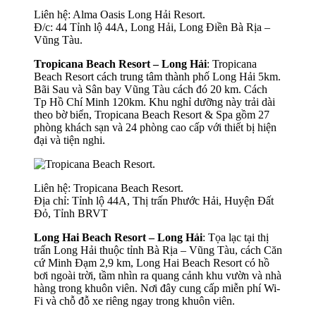
Liên hệ: Alma Oasis Long Hải Resort.
Đ/c: 44 Tỉnh lộ 44A, Long Hải, Long Điền Bà Rịa –
Vũng Tàu.
Tropicana Beach Resort – Long Hải
: Tropicana
Beach Resort cách trung tâm thành phố Long Hải 5km.
Bãi Sau và Sân bay Vũng Tàu cách đó 20 km. Cách
Tp Hồ Chí Minh 120km. Khu nghỉ dưỡng này trải dài
theo bờ biển, Tropicana Beach Resort & Spa gồm 27
phòng khách sạn và 24 phòng cao cấp với thiết bị hiện
đại và tiện nghi.
Liên hệ: Tropicana Beach Resort.
Địa chỉ: Tỉnh lộ 44A, Thị trấn Phước Hải, Huyện Đất
Đỏ, Tỉnh BRVT
Long Hai Beach Resort – Long Hải
: Tọa lạc tại thị
trấn Long Hải thuộc tỉnh Bà Rịa – Vũng Tàu, cách Căn
cứ Minh Đạm 2,9 km, Long Hai Beach Resort có hồ
bơi ngoài trời, tầm nhìn ra quang cảnh khu vườn và nhà
hàng trong khuôn viên. Nơi đây cung cấp miễn phí Wi-
Fi và chỗ đỗ xe riêng ngay trong khuôn viên.