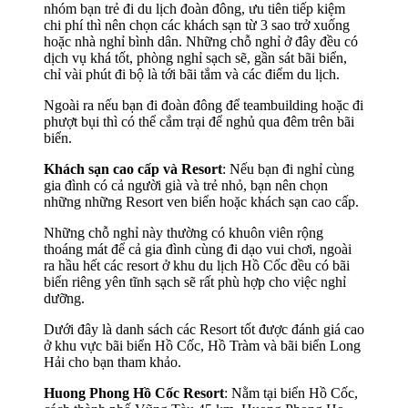
nhóm bạn trẻ đi du lịch đoàn đông, ưu tiên tiếp kiệm
chi phí thì nên chọn các khách sạn từ 3 sao trở xuống
hoặc nhà nghỉ bình dân. Những chỗ nghỉ ở đây đều có
dịch vụ khá tốt, phòng nghỉ sạch sẽ, gần sát bãi biển,
chỉ vài phút đi bộ là tới bãi tắm và các điểm du lịch.
Ngoài ra nếu bạn đi đoàn đông để teambuilding hoặc đi
phượt bụi thì có thể cắm trại để nghủ qua đêm trên bãi
biển.
Khách sạn cao cấp và Resort
: Nếu bạn đi nghỉ cùng
gia đình có cả người già và trẻ nhỏ, bạn nên chọn
những những Resort ven biển hoặc khách sạn cao cấp.
Những chỗ nghỉ này thường có khuôn viên rộng
thoáng mát để cả gia đình cùng đi dạo vui chơi, ngoài
ra hầu hết các resort ở khu du lịch Hồ Cốc đều có bãi
biển riêng yên tĩnh sạch sẽ rất phù hợp cho việc nghỉ
dưỡng.
Dưới đây là danh sách các Resort tốt được đánh giá cao
ở khu vực bãi biển Hồ Cốc, Hồ Tràm và bãi biển Long
Hải cho bạn tham khảo.
Huong Phong Hồ Cốc Resort
: Nằm tại biển Hồ Cốc,