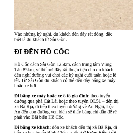
Vào những kỳ nghỉ, du khách đến đây rất đông, đặc
biệt là du khách từ Sài Gòn.
ĐI ĐẾN HỒ CỐC
Hồ Cốc cách Sài Gòn 125km, cách trung tâm Vũng
Tàu 85km, vì thế nơi đây rất thuận tiện cho du khách
đến nghỉ dưỡng vui chơi các kỳ nghỉ cuối tuần hoặc lễ
tết. Từ Sài Gòn du khách có thể đến đây bằng xe máy
hoặc xe hơi
Đi bằng xe máy hoặc xe ô tô gia đình
: theo tuyến
đường qua phà Cát Lái hoặc theo tuyến QL51 – đến thị
xã Bà Rịa, đi tiếp theo tuyến đường về An Ngãi, Lộc
An đến con đường ven biển sẽ thấy bảng chỉ dẫn để rẽ
phải vào Bãi biển Hồ Cốc.
Đi bằng xe khách
: đón xe khách đến thị xã Bà Rịa, đi
tiếp xe bus tuyến Bình Châu, xuống ở Bưng Riềng rồi