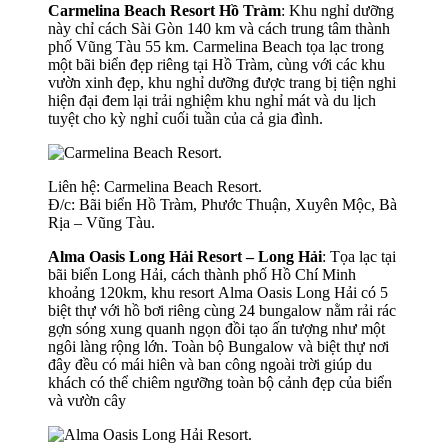
Carmelina Beach Resort Hồ Tràm
: Khu nghỉ dưỡng
này chỉ cách Sài Gòn 140 km và cách trung tâm thành
phố Vũng Tàu 55 km. Carmelina Beach tọa lạc trong
một bãi biển đẹp riêng tại Hồ Tràm, cùng với các khu
vườn xinh đẹp, khu nghỉ dưỡng được trang bị tiện nghi
hiện đại đem lại trải nghiệm khu nghỉ mát và du lịch
tuyệt cho kỳ nghỉ cuối tuần của cả gia đình.
Liên hệ: Carmelina Beach Resort.
Đ/c: Bãi biển Hồ Tràm, Phước Thuận, Xuyên Mộc, Bà
Rịa – Vũng Tàu.
Alma Oasis Long Hải Resort – Long Hải
: Tọa lạc tại
bãi biển Long Hải, cách thành phố Hồ Chí Minh
khoảng 120km, khu resort Alma Oasis Long Hải có 5
biệt thự với hồ bơi riêng cùng 24 bungalow nằm rải rác
gợn sóng xung quanh ngọn đồi tạo ấn tượng như một
ngôi làng rộng lớn. Toàn bộ Bungalow và biệt thự nơi
đây đều có mái hiên và ban công ngoài trời giúp du
khách có thể chiêm ngưỡng toàn bộ cảnh đẹp của biển
và vườn cây