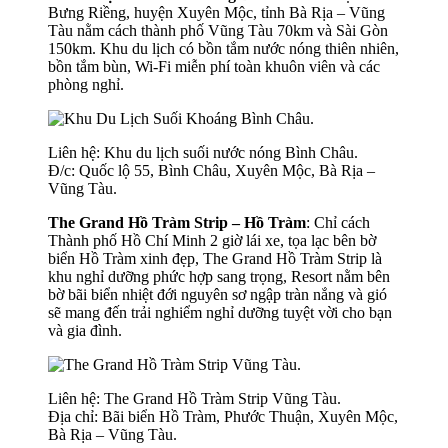
Bưng Riềng, huyện Xuyên Mộc, tỉnh Bà Rịa – Vũng
Tàu nằm cách thành phố Vũng Tàu 70km và Sài Gòn
150km. Khu du lịch có bồn tắm nước nóng thiên nhiên,
bồn tắm bùn, Wi-Fi miễn phí toàn khuôn viên và các
phòng nghỉ.
Liên hệ: Khu du lịch suối nước nóng Bình Châu.
Đ/c: Quốc lộ 55, Bình Châu, Xuyên Mộc, Bà Rịa –
Vũng Tàu.
The Grand Hồ Tràm Strip – Hồ Tràm
: Chỉ cách
Thành phố Hồ Chí Minh 2 giờ lái xe, tọa lạc bên bờ
biển Hồ Tràm xinh đẹp, The Grand Hồ Tràm Strip là
khu nghỉ dưỡng phức hợp sang trọng, Resort nằm bên
bờ bãi biển nhiệt đới nguyên sơ ngập tràn nắng và gió
sẽ mang đến trải nghiểm nghỉ dưỡng tuyệt vời cho bạn
và gia đình.
Liên hệ: The Grand Hồ Tràm Strip Vũng Tàu.
Địa chỉ: Bãi biển Hồ Tràm, Phước Thuận, Xuyên Mộc,
Bà Rịa – Vũng Tàu.