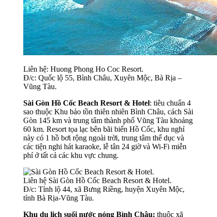
Liên hệ: Huong Phong Ho Coc Resort.
Đ/c: Quốc lộ 55, Bình Châu, Xuyên Mộc, Bà Rịa –
Vũng Tàu.
Sài Gòn Hồ Cốc Beach Resort & Hotel
: tiêu chuẩn 4
sao thuộc Khu bảo tồn thiên nhiên Bình Châu, cách Sài
Gòn 145 km và trung tâm thành phố Vũng Tàu khoảng
60 km. Resort tọa lạc bên bãi biển Hồ Cốc, khu nghỉ
này có 1 hồ bơi rộng ngoài trời, trung tâm thể dục và
các tiện nghi hát karaoke, lễ tân 24 giờ và Wi-Fi miễn
phí ở tất cả các khu vực chung.
Liên hệ Sài Gòn Hồ Cốc Beach Resort & Hotel.
Đ/c: Tỉnh lộ 44, xã Bưng Riềng, huyện Xuyên Mộc,
tỉnh Bà Rịa-Vũng Tàu.
Khu du lịch suối nước nóng Bình Châu:
thuộc xã