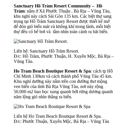
Sanctuary Hồ Tràm Resort Community – Hồ
Tràm
: nằm ở Xã Phước Thuận , Bà Rịa – Vũng Tàu,
khu nghỉ này cách Sài Gòn 135 km. Các biệt thự sang
trọng tại Hồ Tràm Sanctuary Resort được thiết kế mở
để đón gió biển mát và không khí trong lành, mỗi biệt
thự đều có bể bơi và tầm nhìn toàn cảnh ra bãi biển.
Liên hệ: Sanctuary Hồ Tràm Resort.
Đ/c: Hồ Tràm, Phước Thuận, H. Xuyên Mộc, Bà Rịa –
Vũng Tàu.
Ho Tram Beach Boutique Resort & Spa
: cách tp Hồ
Chí Minh 130km và cách thành phố Vũng Tàu 45 km.
Khu nghỉ dưỡng này nằm trên con đường thơ mộng
ven biển của tỉnh Bà Rịa Vũng Tàu, nơi này rộng
50.000 m2 bao bọc xung quanh bởi rừng dương quanh
năm lộng gió nhìn thẳng ra biển.
Liên hệ Ho Tram Beach Boutique Resort & Spa.
Đ/c: Phước Thuận, Xuyên Mộc, Bà Rịa – Vũng Tàu