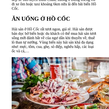
đi xe ôm hoặc taxi khoảng 6km nữa là đến bãi biển Hồ
Cốc.
ĂN UỐNG Ở HỒ CỐC
Hải sản ở Hồ Cốc rất tươi ngon, giá rẻ. Hải sản được
bán dọc bờ biển hoặc du khách có thể mua hải sản tươi
sống mới đánh bắt về của ngư dân khi thuyền về, thuê
lò than tự nướng. Vùng biển này hải sản khá đa dạng
như: mực, tôm, cua, ghẹ, sò điệp, nghêu hấp, các loại
ốc và cá,…