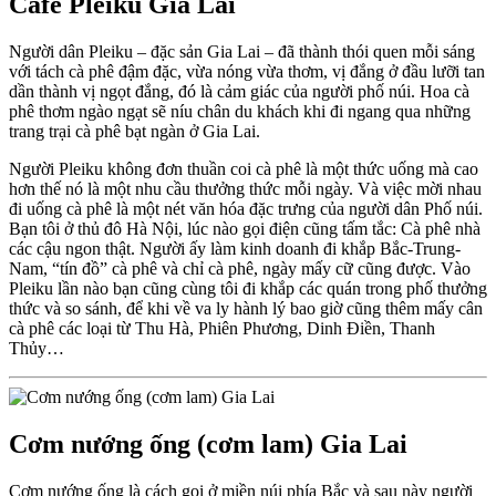
Cafe Pleiku Gia Lai
Người dân Pleiku – đặc sản Gia Lai – đã thành thói quen mỗi sáng
với tách cà phê đậm đặc, vừa nóng vừa thơm, vị đắng ở đầu lưỡi tan
dần thành vị ngọt đắng, đó là cảm giác của người phố núi. Hoa cà
phê thơm ngào ngạt sẽ níu chân du khách khi đi ngang qua những
trang trại cà phê bạt ngàn ở Gia Lai.
Người Pleiku không đơn thuần coi cà phê là một thức uống mà cao
hơn thế nó là một nhu cầu thưởng thức mỗi ngày. Và việc mời nhau
đi uống cà phê là một nét văn hóa đặc trưng của người dân Phố núi.
Bạn tôi ở thủ đô Hà Nội, lúc nào gọi điện cũng tấm tắc: Cà phê nhà
các cậu ngon thật. Người ấy làm kinh doanh đi khắp Bắc-Trung-
Nam, “tín đồ” cà phê và chỉ cà phê, ngày mấy cữ cũng được. Vào
Pleiku lần nào bạn cũng cùng tôi đi khắp các quán trong phố thưởng
thức và so sánh, để khi về va ly hành lý bao giờ cũng thêm mấy cân
cà phê các loại từ Thu Hà, Phiên Phương, Dinh Điền, Thanh
Thủy…
Cơm nướng ống (cơm lam) Gia Lai
Cơm nướng ống là cách gọi ở miền núi phía Bắc và sau này người