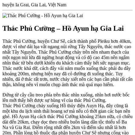
huyện Ia Grai, Gia Lai, Việt Nam
Thác Phú Cường – Hồ Ayun hạ Gia Lai
Thác Phú Cường, huyện Chư Sê, cách thành phố Pleiku hơn 40km,
được ví như dải lụa vắt ngang núi rừng Tây Nguyên, thác nước cao
nhất Tây Nguyên. Thác Phú Cường chảy trên nền nham thạch của
một ngọn núi lửa đã ngừng hoạt động và có độ cao 45m nên ngắm
nhìn thác từ bên dưới khiến du khách cảm thấy hết sức ngoạn mục.
Thác nước khá dữ, cách đây vài năm muốn xuống thác phải đu dây
khoảng 200m, nhưng hiện nay đã có đường đi xuống thác. Tuy
nhiên, đá ở thác rất trơn, nước chảy xiết nên các bạn cần phải rất cẩn
thận, không nên vì muốn chụp ảnh thác mà quá mạo hiểm.
Đứng từ cây cầu treo phía trên thác nhìn xuống, nhìn hơi nước bốc
lên mới thấy hết được sự hùng vĩ của thác Phú Cường.
Thác Phú Cường chảy xuống Hồ thủy điện Auyn Hạ, đây cũng là
một khu du lịch sinh thái hoang sơ mà nếu có thời gian các bạn nên
ghé. Hồ Ayun Hạ cách thác Phú Cường khoảng 25km nữa, có chiều
dài đến 20km, chạy dọc theo nhiều buôn làng dân tộc thiểu số Ba
Na và Gia Rai. Điểm rộng nhất đến 2km và điểm sâu nhất là hơn
20m. Phần lòng hồ thuộc địa phận huyện Chư Sê nhưng cổng vào