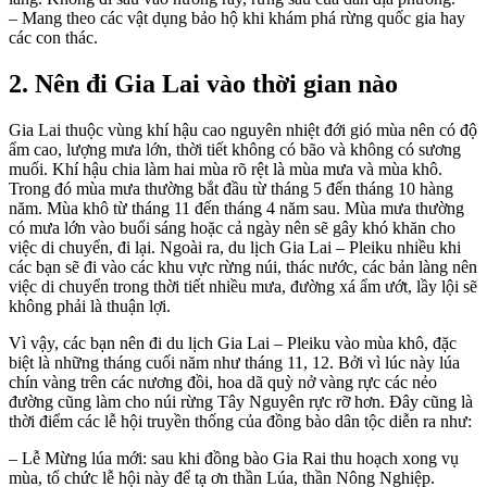
– Mang theo các vật dụng bảo hộ khi khám phá rừng quốc gia hay
các con thác.
2. Nên đi Gia Lai vào thời gian nào
Gia Lai thuộc vùng khí hậu cao nguyên nhiệt đới gió mùa nên có độ
ẩm cao, lượng mưa lớn, thời tiết không có bão và không có sương
muối. Khí hậu chia làm hai mùa rõ rệt là mùa mưa và mùa khô.
Trong đó mùa mưa thường bắt đầu từ tháng 5 đến tháng 10 hàng
năm. Mùa khô từ tháng 11 đến tháng 4 năm sau. Mùa mưa thường
có mưa lớn vào buổi sáng hoặc cả ngày nên sẽ gây khó khăn cho
việc di chuyển, đi lại. Ngoài ra, du lịch Gia Lai – Pleiku nhiều khi
các bạn sẽ đi vào các khu vực rừng núi, thác nước, các bản làng nên
việc di chuyển trong thời tiết nhiều mưa, đường xá ẩm ướt, lầy lội sẽ
không phải là thuận lợi.
Vì vậy, các bạn nên đi du lịch Gia Lai – Pleiku vào mùa khô, đặc
biệt là những tháng cuối năm như tháng 11, 12. Bởi vì lúc này lúa
chín vàng trên các nương đồi, hoa dã quỳ nở vàng rực các nẻo
đường cũng làm cho núi rừng Tây Nguyên rực rỡ hơn. Đây cũng là
thời điểm các lễ hội truyền thống của đồng bào dân tộc diễn ra như:
– Lễ Mừng lúa mới: sau khi đồng bào Gia Rai thu hoạch xong vụ
mùa, tổ chức lễ hội này để tạ ơn thần Lúa, thần Nông Nghiệp.