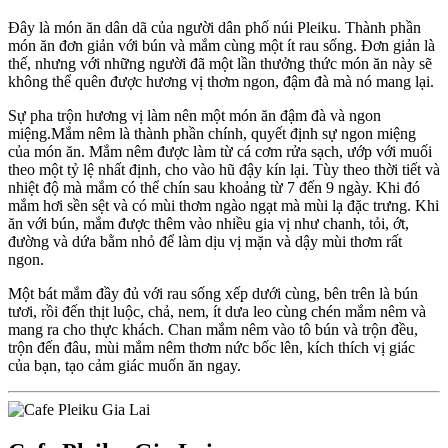
Đây là món ăn dân dã của người dân phố núi Pleiku. Thành phần
món ăn đơn giản với bún và mắm cùng một ít rau sống. Đơn giản là
thế, nhưng với những người đã một lần thưởng thức món ăn này sẽ
không thể quên được hương vị thơm ngon, đậm đà mà nó mang lại.
Sự pha trộn hương vị làm nên một món ăn đậm đà và ngon
miệng.Mắm nêm là thành phần chính, quyết định sự ngon miệng
của món ăn. Mắm nêm được làm từ cá cơm rửa sạch, ướp với muối
theo một tỷ lệ nhất định, cho vào hũ đậy kín lại. Tùy theo thời tiết và
nhiệt độ mà mắm có thể chín sau khoảng từ 7 đến 9 ngày. Khi đó
mắm hơi sền sệt và có mùi thơm ngào ngạt mà mùi lạ đặc trưng. Khi
ăn với bún, mắm được thêm vào nhiều gia vị như chanh, tỏi, ớt,
đường và dứa bằm nhỏ để làm dịu vị mặn và dậy mùi thơm rất
ngon.
Một bát mắm đầy đủ với rau sống xếp dưới cùng, bên trên là bún
tươi, rồi đến thịt luộc, chả, nem, ít dưa leo cùng chén mắm nêm và
mang ra cho thực khách. Chan mắm nêm vào tô bún và trộn đều,
trộn đến đâu, mùi mắm nêm thơm nức bốc lên, kích thích vị giác
của bạn, tạo cảm giác muốn ăn ngay.