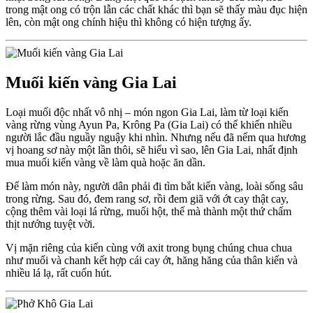
trong mật ong có trộn lẫn các chất khác thì bạn sẽ thấy màu đục hiện
lên, còn mật ong chính hiệu thì không có hiện tượng ấy.
Muối kiến vàng Gia Lai
Loại muối độc nhất vô nhị – món ngon Gia Lai, làm từ loại kiến
vàng rừng vùng Ayun Pa, Krông Pa (Gia Lai) có thể khiến nhiều
người lắc đầu nguầy nguậy khi nhìn. Nhưng nếu đã nếm qua hương
vị hoang sơ này một lần thôi, sẽ hiểu vì sao, lên Gia Lai, nhất định
mua muối kiến vàng về làm quà hoặc ăn dần.
Để làm món này, người dân phải đi tìm bắt kiến vàng, loài sống sâu
trong rừng. Sau đó, đem rang sơ, rồi đem giã với ớt cay thật cay,
cộng thêm vài loại lá rừng, muối hột, thế mà thành một thứ chấm
thịt nướng tuyệt vời.
Vị mặn riêng của kiến cùng với axit trong bụng chúng chua chua
như muối và chanh kết hợp cái cay ớt, hăng hăng của thân kiến và
nhiều lá lạ, rất cuốn hút.