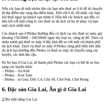
Nếu các bạn đi một nhóm lớn các bạn nên thuê xe ô tô để di chuyển
từ địa điểm này sang địa điểm khác. Đối với ô tô, tốt nhất, các bạn
hỏi thuê ngay tại khách sạn mình ở. Hầu hết các khách sạn đều có
liên kết với một công ty cho thuê xe du lịch và họ sẽ phục vụ bạn
một cách nhiệt tình.
Các khách sạn ở Pleiku thường đều có dịch vụ cho thuê xe máy, giá
khoảng 150.000đ – 200.000đ/ ngày tùy loại xe, xăng tự đổ. Theo cá
nhân mình giá thuê xe máy ở đây khá đắt so với một vài thành phố
du lịch khác. Dịch vụ thuê xe máy ở Pleiku cũng phổ biến nên dân
du lịch bụi thường đến Pleiku và thuê xe máy di chuyển sang các
huyện, các tỉnh lân cận.
Đi Xe bus ở Gia Lai, từ thành phố Pleiku các bạn có thể đi xe bus
sang các huyện khác
– Pleiku – An Khê
– Pleiku – Kon Tum
– Pleiku – Ia Grai, Đức Cơ, Chư Sê, Chư Puh, Chư Prong
6. Đặc sản Gia Lai, Ăn gì ở Gia Lai