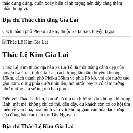
thác dựng đứng, cuộn xoáy biến cảnh tượng nên đây càng thêm
phần hùng vĩ.
Địa chỉ Thác chín tầng Gia Lai
Cách thành phố Pleiku 20 km, thuộc xã Ia Sao, huyện Iagrai.
Thác Lệ Kim Gia Lai
Thác Lệ Kim thuộc địa bàn xã La Tô, là một thắng cảnh đẹp của
huyện La Grai, tỉnh Gia Lai, cách trung tâm tâm huyện khoảng
15km, cách thành phố Pleiku 35km về phía Pô kô, với cột nước cao
gần 30m, đứng phía dưới nhìn lên, hơi nước bay ta có cảm tưởng
như những làn sương mù bao phủ.
Đến với Thác Lệ Kim, bạn sẽ có dịp tận hưởng bầu không khí trong
lành, mát mẻ, không chỉ có thế, đến đây, du khách còn có cơ hội tìm
hiểu về văn hóa, hòa mình vào với không gian văn hóa đặc trưng
của đồng bào các dân tộc Tây Nguyên.
Địa chỉ Thác Lệ Kim Gia Lai