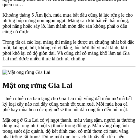
quên no…
Khoảng tháng 5 Âm lịch, mùa mưa bắt đầu cũng là lúc rừng le cho
những búp măng non ngon ngọt. Măng sau khi hái về thái mỏng,
phơi nắng hoặc sấy lò, làm thành món đặc sản không phải ở đâu
cũng có được.
Trong tất cả các loại măng thì măng le được ưa chuộng nhất bởi đặc
ruột, lại ngọt, bùi, không có vị đắng, lúc tươi thì vị mát lành, khi
phơi khô lại có độ giòn dai. Và cũng chỉ có măng khô làm tại Gia
Lai mới được nhiều thực khách ưa chuộng.
Mật ong rừng Gia Lai
Thiên nhiên đã ban tặng cho Gia Lai một vùng đất màu mỡ mà bất
kỳ loại cây nào nơi đây cũng xanh tốt xum xuê. Mỗi mùa hoa cà
phê hay mùa hoa cúc quỳ nở sẽ thu hút đàn ong tìm đến hút mật.
Mật ong ở Gia Lai có vị ngọt thanh, màu vàng sậm, người ta thường
dùng mật ong như một vị thuốc trong đông y. Màu vàng óng ánh
trong suốt đặc quánh, độ kết dính cao, có mùi thơm có màu vàng
nhạt trông rất trong. Dùng một que tre sạch khuấy đều lên, nếu