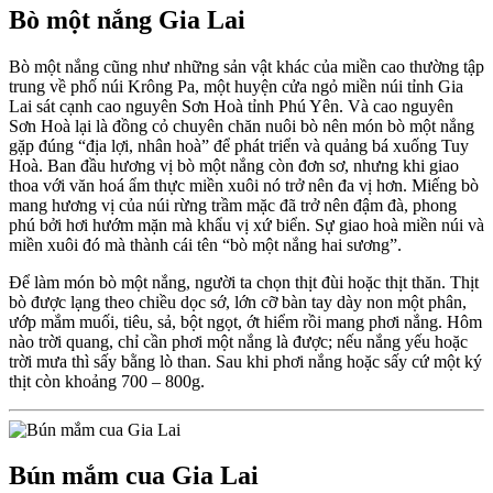
Bò một nắng Gia Lai
Bò một nắng cũng như những sản vật khác của miền cao thường tập
trung về phố núi Krông Pa, một huyện cửa ngỏ miền núi tỉnh Gia
Lai sát cạnh cao nguyên Sơn Hoà tỉnh Phú Yên. Và cao nguyên
Sơn Hoà lại là đồng cỏ chuyên chăn nuôi bò nên món bò một nắng
gặp đúng “địa lợi, nhân hoà” để phát triển và quảng bá xuống Tuy
Hoà. Ban đầu hương vị bò một nắng còn đơn sơ, nhưng khi giao
thoa với văn hoá ẩm thực miền xuôi nó trở nên đa vị hơn. Miếng bò
mang hương vị của núi rừng trầm mặc đã trở nên đậm đà, phong
phú bởi hơi hướm mặn mà khẩu vị xứ biển. Sự giao hoà miền núi và
miền xuôi đó mà thành cái tên “bò một nắng hai sương”.
Để làm món bò một nắng, người ta chọn thịt đùi hoặc thịt thăn. Thịt
bò được lạng theo chiều dọc sớ, lớn cỡ bàn tay dày non một phân,
ướp mắm muối, tiêu, sả, bột ngọt, ớt hiểm rồi mang phơi nắng. Hôm
nào trời quang, chỉ cần phơi một nắng là được; nếu nắng yếu hoặc
trời mưa thì sấy bằng lò than. Sau khi phơi nắng hoặc sấy cứ một ký
thịt còn khoảng 700 – 800g.
Bún mắm cua Gia Lai