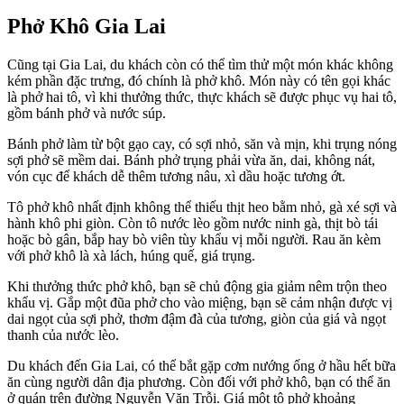
Phở Khô Gia Lai
Cũng tại Gia Lai, du khách còn có thể tìm thử một món khác không
kém phần đặc trưng, đó chính là phở khô. Món này có tên gọi khác
là phở hai tô, vì khi thưởng thức, thực khách sẽ được phục vụ hai tô,
gồm bánh phở và nước súp.
Bánh phở làm từ bột gạo cay, có sợi nhỏ, săn và mịn, khi trụng nóng
sợi phở sẽ mềm dai. Bánh phở trụng phải vừa ăn, dai, không nát,
vón cục để khách dễ thêm tương nâu, xì dầu hoặc tương ớt.
Tô phở khô nhất định không thể thiếu thịt heo bằm nhỏ, gà xé sợi và
hành khô phi giòn. Còn tô nước lèo gồm nước ninh gà, thịt bò tái
hoặc bò gân, bắp hay bò viên tùy khẩu vị mỗi người. Rau ăn kèm
với phở khô là xà lách, húng quế, giá trụng.
Khi thưởng thức phở khô, bạn sẽ chủ động gia giảm nêm trộn theo
khẩu vị. Gắp một đũa phở cho vào miệng, bạn sẽ cảm nhận được vị
dai ngọt của sợi phở, thơm đậm đà của tương, giòn của giá và ngọt
thanh của nước lèo.
Du khách đến Gia Lai, có thể bắt gặp cơm nướng ống ở hầu hết bữa
ăn cùng người dân địa phương. Còn đối với phở khô, bạn có thể ăn
ở quán trên đường Nguyễn Văn Trỗi. Giá một tô phở khoảng