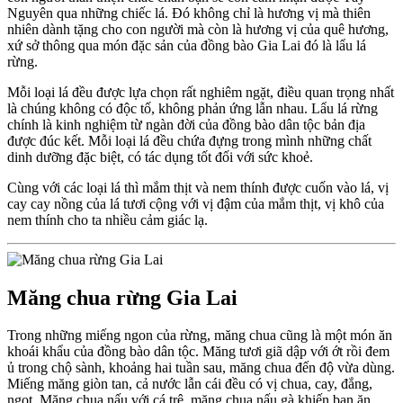
Nguyên qua những chiếc lá. Đó không chỉ là hương vị mà thiên
nhiên dành tặng cho con người mà còn là hương vị của quê hương,
xứ sở thông qua món đặc sản của đồng bào Gia Lai đó là lẩu lá
rừng.
Mỗi loại lá đều được lựa chọn rất nghiêm ngặt, điều quan trọng nhất
là chúng không có độc tố, không phản ứng lẫn nhau. Lẩu lá rừng
chính là kinh nghiệm từ ngàn đời của đồng bào dân tộc bản địa
được đúc kết. Mỗi loại lá đều chứa đựng trong mình những chất
dinh dưỡng đặc biệt, có tác dụng tốt đối với sức khoẻ.
Cùng với các loại lá thì mắm thịt và nem thính được cuốn vào lá, vị
cay cay nồng của lá tươi cộng với vị đậm của mắm thịt, vị khô của
nem thính cho ta nhiều cảm giác lạ.
Măng chua rừng Gia Lai
Trong những miếng ngon của rừng, măng chua cũng là một món ăn
khoái khẩu của đồng bào dân tộc. Măng tươi giã dập với ớt rồi đem
ủ trong chộ sành, khoảng hai tuần sau, măng chua đến độ vừa dùng.
Miếng măng giòn tan, cả nước lẫn cái đều có vị chua, cay, đắng,
ngọt. Măng chua nấu với cá trê, măng chua nấu gà khiến bạn ăn