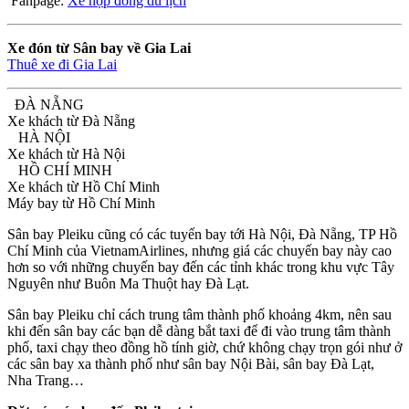
Fanpage:
Xe hợp đồng du lịch
Xe đón từ Sân bay về Gia Lai
Thuê xe đi Gia Lai
ĐÀ NẴNG
Xe khách từ Đà Nẵng
HÀ NỘI
Xe khách từ Hà Nội
HỒ CHÍ MINH
Xe khách từ Hồ Chí Minh
Máy bay từ Hồ Chí Minh
Sân bay Pleiku cũng có các tuyến bay tới Hà Nội, Đà Nẵng, TP Hồ
Chí Minh của VietnamAirlines, nhưng giá các chuyến bay này cao
hơn so với những chuyến bay đến các tỉnh khác trong khu vực Tây
Nguyên như Buôn Ma Thuột hay Đà Lạt.
Sân bay Pleiku chỉ cách trung tâm thành phố khoảng 4km, nên sau
khi đến sân bay các bạn dễ dàng bắt taxi để đi vào trung tâm thành
phố, taxi chạy theo đồng hồ tính giờ, chứ không chạy trọn gói như ở
các sân bay xa thành phố như sân bay Nội Bài, sân bay Đà Lạt,
Nha Trang…