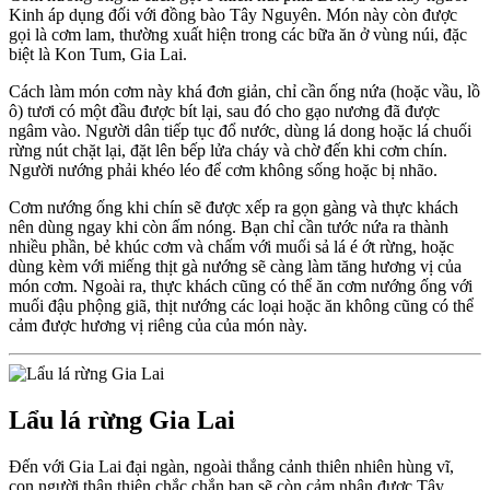
Kinh áp dụng đối với đồng bào Tây Nguyên. Món này còn được
gọi là cơm lam, thường xuất hiện trong các bữa ăn ở vùng núi, đặc
biệt là Kon Tum, Gia Lai.
Cách làm món cơm này khá đơn giản, chỉ cần ống nứa (hoặc vầu, lồ
ô) tươi có một đầu được bít lại, sau đó cho gạo nương đã được
ngâm vào. Người dân tiếp tục đổ nước, dùng lá dong hoặc lá chuối
rừng nút chặt lại, đặt lên bếp lửa cháy và chờ đến khi cơm chín.
Người nướng phải khéo léo để cơm không sống hoặc bị nhão.
Cơm nướng ống khi chín sẽ được xếp ra gọn gàng và thực khách
nên dùng ngay khi còn ấm nóng. Bạn chỉ cần tước nứa ra thành
nhiều phần, bẻ khúc cơm và chấm với muối sả lá é ớt rừng, hoặc
dùng kèm với miếng thịt gà nướng sẽ càng làm tăng hương vị của
món cơm. Ngoài ra, thực khách cũng có thể ăn cơm nướng ống với
muối đậu phộng giã, thịt nướng các loại hoặc ăn không cũng có thể
cảm được hương vị riêng của của món này.
Lẩu lá rừng Gia Lai
Đến với Gia Lai đại ngàn, ngoài thắng cảnh thiên nhiên hùng vĩ,
con người thân thiện chắc chắn bạn sẽ còn cảm nhận được Tây