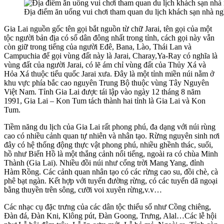
Địa điểm ăn uống vui chơi tham quan du lịch khách sạn nhà ngh
Gia Lai nguồn gốc tên gọi bắt nguồn từ chữ Jarai, tên gọi của một
tộc người bản địa có số dân đông nhất trong tỉnh, cách gọi này vẫn
còn giữ trong tiếng của người Eđê, Bana, Lào, Thái Lan và
Campuchia để gọi vùng đất này là Jarai, Charay,Ya-Ray có nghĩa là
vùng đất của người Jarai, có lẽ ám chỉ vùng đất của Thủy Xá và
Hỏa Xá thuộc tiểu quốc Jarai xưa. Đây là một tỉnh miền núi nằm ở
khu vực phía bắc cao nguyên Trung Bộ thuộc vùng Tây Nguyên
Việt Nam. Tỉnh Gia Lai được tái lập vào ngày 12 tháng 8 năm
1991, Gia Lai – Kon Tum tách thành hai tỉnh là Gia Lai và Kon
Tum.
Tiềm năng du lịch của Gia Lai rất phong phú, đa dạng với núi rùng
cao có nhiều cảnh quan tự nhiên và nhân tạo. Rừng nguyên sinh nơi
đây có hệ thống động thực vật phong phú, nhiều ghềnh thác, suối,
hồ như Biển Hồ là một thắng cảnh nổi tiếng, ngoài ra có chùa Minh
Thành (Gia Lai). Nhiều đồi núi như cổng trời Mang Yang, đỉnh
Hàm Rồng. Các cảnh quan nhân tạo có các rừng cao su, đồi chè, cà
phê bạt ngàn. Kết hợp với tuyến đường rừng, có các tuyến dã ngoại
bằng thuyền trên sông, cưỡi voi xuyên rừng,v.v…
Các nhạc cụ đặc trưng của các dân tộc thiểu số như Cồng chiêng,
Đàn đá, Đàn Kni, Klông pút, Đàn Goong, Trưng, Alal…Các lễ hội