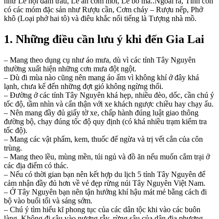
như Lễ hội đâm trâu, Lễ ăn cơm mới, Lễ bỏ mả..Ngoài ra, Tỉnh còn
có các móm đặc sản như Rượu cần, Cơm cháy – Rượu nếp, Phở
khô (Loại phở hai tô) và điêu khắc nổi tiếng là Tượng nhà mồ.
1. Những điều cần lưu ý khi đến Gia Lai
– Mang theo dụng cụ như áo mưa, dù vì các tỉnh Tây Nguyên
thường xuất hiện những cơn mưa đột ngột.
– Dù đi mùa nào cũng nên mang áo ấm vì không khí ở đây khá
lạnh, chưa kể đến những đợt gió không ngừng thổi.
– Đường ở các tỉnh Tây Nguyên khá hẹp, nhiều đèo, dốc, cần chú ý
tốc độ, tầm nhìn và cẩn thận với xe khách ngược chiều hay chạy ẩu.
– Nên mang đầy đủ giấy tờ xe, chấp hành đúng luật giao thông
đường bộ, chạy đúng tốc độ quy định (có khá nhiều trạm kiểm tra
tốc độ).
– Mang các vật phẩm, kem, thuốc để ngừa và trị vết cắn của côn
trùng.
– Mang theo lều, mùng mền, túi ngủ và đồ ăn nếu muốn cắm trại ở
các địa điểm có thác.
– Nếu có thời gian bạn nên kết hợp du lịch 5 tỉnh Tây Nguyên để
cảm nhận đầy đủ hơn về vẻ đẹp rừng núi Tây Nguyên Việt Nam.
– Ở Tây Nguyên bạn nên tận hưởng khí hậu mát mẻ bằng cách đi
bộ vào buổi tối và sáng sớm.
– Chú ý tìm hiểu kĩ phong tục của các dân tộc khi vào các buôn
làng. Không đi sâu vào nương rẫy, rừng sâu của dân địa phương.