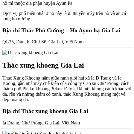
hồ thì thuộc địa phận huyện Ayun Pa.
Dịch vụ phổ biến nhất ở hồ này là đi thuyền máy trên hồ và ăn cá
lòng hồ nướng.
Địa chỉ Thác Phú Cường – Hồ Ayun hạ Gia Lai
QL25, Dun, h. Chư Sê, Gia Lai, Việt Nam
Thác xung khoeng Gia Lai
Thác Xung Khoeng nằm giữa ranh giới hai xã Ia D’Rang và Ia
Boong, gần nhà máy chế biến của công ty Cao su Chư Prong, cách
thành phố Pleiku khoảng 30km. Đây lại là một khung cảnh khác với
đá, rêu và những thảm cỏ xanh, thác Xung Khoeng mang một vẻ
đẹp hoang dã.
Địa chỉ Thác xung khoeng Gia Lai
Ia Drang, Chư Prông, Gia Lai, Việt Nam