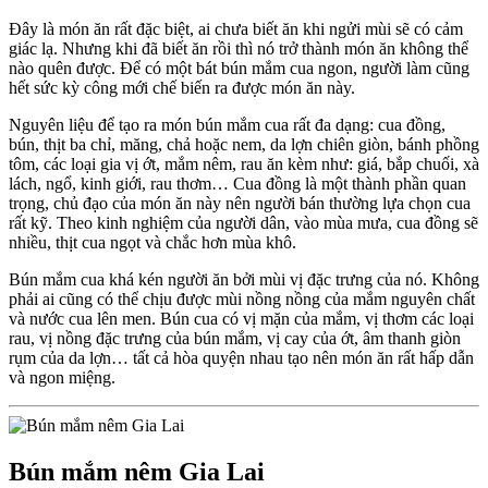
Đây là món ăn rất đặc biệt, ai chưa biết ăn khi ngửi mùi sẽ có cảm
giác lạ. Nhưng khi đã biết ăn rồi thì nó trở thành món ăn không thể
nào quên được. Để có một bát bún mắm cua ngon, người làm cũng
hết sức kỳ công mới chế biến ra được món ăn này.
Nguyên liệu để tạo ra món bún mắm cua rất đa dạng: cua đồng,
bún, thịt ba chỉ, măng, chả hoặc nem, da lợn chiên giòn, bánh phồng
tôm, các loại gia vị ớt, mắm nêm, rau ăn kèm như: giá, bắp chuối, xà
lách, ngổ, kinh giới, rau thơm… Cua đồng là một thành phần quan
trọng, chủ đạo của món ăn này nên người bán thường lựa chọn cua
rất kỹ. Theo kinh nghiệm của người dân, vào mùa mưa, cua đồng sẽ
nhiều, thịt cua ngọt và chắc hơn mùa khô.
Bún mắm cua khá kén người ăn bởi mùi vị đặc trưng của nó. Không
phải ai cũng có thể chịu được mùi nồng nồng của mắm nguyên chất
và nước cua lên men. Bún cua có vị mặn của mắm, vị thơm các loại
rau, vị nồng đặc trưng của bún mắm, vị cay của ớt, âm thanh giòn
rụm của da lợn… tất cả hòa quyện nhau tạo nên món ăn rất hấp dẫn
và ngon miệng.
Bún mắm nêm Gia Lai