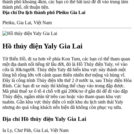
thành phố khoảng 4km, các bạn có thể bắt taxi để đi vào trung tâm
thành phố, rất thuận tiện.
Địa chỉ Du lịch thành phố Pleiku Gia Lai
Pleiku, Gia Lai, Việt Nam
Hồ thủy điện Yaly Gia Lai
Từ Biển Hồ, đi xa hơn về phía Kon Tum, các bạn có thể tham quan
một địa danh nổi tiếng từ lâu đời, đó là Hồ Thủy điện Yaly, vé vào
cửa là 30k/người. Thủy điện Yaly đã biến khu vực này thành một
lòng hồ rộng lớn với cảnh quan thiên nhiên thơ mộng và hùng vĩ.
Đây là công trình Thủy điện lớn thứ 2 ở nước ta, sau Thủy điện Hòa
Bình. Các bạn đi xe máy thì không thể chạy vào trong đập được.
Mà phải thuê xe ô tô 4 chỗ với giá 200k/xe ở gần đó để đi vào đập
Thủy điện, ngắm nhìn từ trên cao hoặc vào tham quan khu vực
tuabin. Gần khu vực thủy điện có một khu du lịch sinh thái Yaly
nhưng do quá vắng khách nên hiện đã không còn phục vụ nữa.
Địa chỉ Hồ thủy điện Yaly Gia Lai
Ia Ly, Chư Păh, Gia Lai, Việt Nam