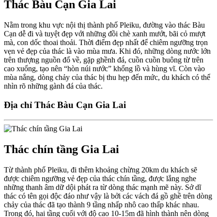
Thác Bàu Cạn Gia Lai
Nằm trong khu vực nội thị thành phố Pleiku, đường vào thác Bàu
Cạn dễ đi và tuyệt đẹp với những đồi chè xanh mướt, bãi cỏ mượt
mà, con dốc thoai thoải. Thời điểm đẹp nhất để chiêm ngưỡng trọn
vẹn vẻ đẹp của thác là vào mùa mưa. Khi đó, những dòng nước lớn
trên thượng nguồn đổ về, gặp ghềnh đá, cuồn cuồn buông từ trên
cao xuống, tạo nên “hòn núi nước” khổng lồ và hùng vĩ. Còn vào
mùa nắng, dòng chảy của thác bị thu hẹp đến mức, du khách có thể
nhìn rõ những gành đá của thác.
Địa chỉ Thác Bàu Cạn Gia Lai
Thác chín tầng Gia Lai
Từ thành phố Pleiku, đi thêm khoảng chừng 20km du khách sẽ
được chiêm ngưỡng vẻ đẹp của thác chín tầng, được lắng nghe
những thanh âm dữ dội phát ra từ dòng thác mạnh mẽ này. Sở dĩ
thác có tên gọi độc đáo như vậy là bởi các vách đá gồ ghề trên dòng
chảy của thác đã tạo thành 9 tầng nhấp nhô cao thấp khác nhau.
Trong đó, hai tầng cuối với độ cao 10-15m đã hình thành nên dòng