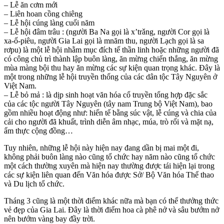
– Lễ ăn cơm mới
– Liên hoan cồng chiêng
– Lễ hội cúng làng cuối năm
– Lễ hội đâm trâu : (người Ba Na gọi là x’trǎng, người Cor gọi là
xa-ố-piêu, người Gia Lai gọi là mnăm thu, người Lạch gọi là sa
rơpu) là một lễ hội nhằm mục đích tế thần linh hoặc những người đã
có công chủ trì thành lập buôn làng, ăn mừng chiến thắng, ăn mừng
mùa màng bội thu hay ăn mừng các sự kiện quan trọng khác. Đây là
một trong những lễ hội truyền thống của các dân tộc Tây Nguyên ở
Việt Nam.
– Lễ bỏ mả : là dịp sinh hoạt văn hóa cổ truyền tổng hợp đặc sắc
của các tộc người Tây Nguyên (tây nam Trung bộ Việt Nam), bao
gồm nhiều hoạt động như: hiến tế bằng súc vật, lễ cúng và chia của
cải cho người đã khuất, trình diễn âm nhạc, múa, trò rối và mặt nạ,
ẩm thực cộng đồng…
Tuy nhiên, những lễ hội này hiện nay đang dần bị mai một đi,
không phải buôn làng nào cũng tổ chức hay năm nào cũng tổ chức
một cách thường xuyên mà hiện nay thường được tái hiện lại trong
các sự kiện liên quan đến Văn hóa được Sở/ Bộ Văn hóa Thể thao
và Du lịch tổ chức.
Tháng 3 cũng là một thời điểm khác nữa mà bạn có thể thưởng thức
vẻ đẹp của Gia Lai. Đây là thời điểm hoa cà phê nở và sâu bướm nở
nên bướm vàng bay đầy trời.