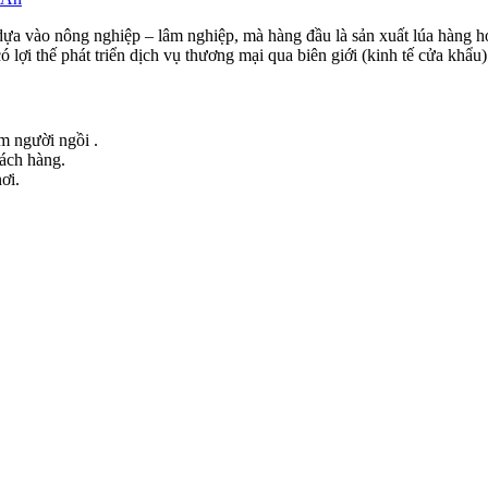
 vào nông nghiệp – lâm nghiệp, mà hàng đầu là sản xuất lúa hàng ho
i thế phát triển dịch vụ thương mại qua biên giới (kinh tế cửa khẩu)
ểm người ngồi .
hách hàng.
ơi.