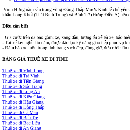
Vĩnh Hưng nằm sâu trong vùng Đồng Tháp Mươi. Kinh tế chủ yếu dựa
khẩu Long Khốt (Thái Bình Trung) và Bình Tứ (Hưng Điền A) nên có lợ
Điều cần biết
- Giá cước trên đã bao gồm: xe, xăng dầu, lương tài xế lái xe, bảo hi
- Tài xế tay nghề lâu năm, được đào tạo kỹ năng giao tiếp phục vụ k
- Đảm bảo xe luôn trong tình trạng sạch đẹp, đúng giờ, đưa rước tận n
BẢNG GIÁ THUÊ XE ĐI TỈNH
Thuê xe đi Vĩnh Long
Thuê xe đi Trà Vinh
Thuê xe đi Tiền Giang
Thuê xe đi Sóc Trăng
Thuê xe đi Long An
Thuê xe đi Kiên Giang
Thuê xe đi Hậu Giang
Thuê xe đi Đồng Tháp
Thuê xe đi Cà Mau
Thuê xe đi Bến Tre
Thuê xe đi Bạc Liêu
Thuê xe đi An Giang