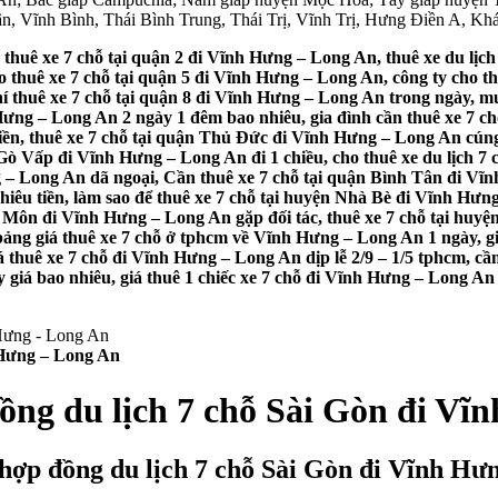
ận, Vĩnh Bình, Thái Bình Trung, Thái Trị, Vĩnh Trị, Hưng Điền A, K
 thuê xe 7 chỗ tại quận 2 đi Vĩnh Hưng – Long An, thuê xe du lịc
 thuê xe 7 chỗ tại quận 5 đi Vĩnh Hưng – Long An, công ty cho th
hí thuê xe 7 chỗ tại quận 8 đi Vĩnh Hưng – Long An trong ngày, 
 Hưng – Long An 2 ngày 1 đêm bao nhiêu, gia đình cần thuê xe 7 ch
tiền, thuê xe 7 chỗ tại quận Thủ Đức đi Vĩnh Hưng – Long An cúng
Gò Vấp đi Vĩnh Hưng – Long An đi 1 chiều, cho thuê xe du lịch 
– Long An dã ngoại, Cần thuê xe 7 chỗ tại quận Bình Tân đi Vĩnh
iêu tiền, làm sao để thuê xe 7 chỗ tại huyện Nhà Bè đi Vĩnh Hưn
 Môn đi Vĩnh Hưng – Long An gặp đối tác, thuê xe 7 chỗ tại huyệ
bảng giá thuê xe 7 chỗ ở tphcm về Vĩnh Hưng – Long An 1 ngày, gi
á thuê xe 7 chỗ đi Vĩnh Hưng – Long An dịp lễ 2/9 – 1/5 tphcm, c
giá bao nhiêu, giá thuê 1 chiếc xe 7 chỗ đi Vĩnh Hưng – Long An và
 Hưng – Long An
ồng du lịch 7 chỗ Sài Gòn đi V
 hợp đồng du lịch 7 chỗ Sài Gòn đi Vĩnh Hư