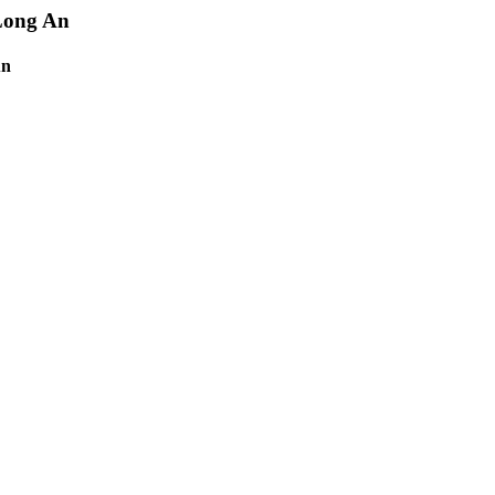
 Long An
An