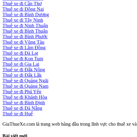
Thuê xe đi Cần Thơ
Thuê xe đi Đồng Nai
Thuê xe đi Bình Dương
Thuê xe đi Tây Ninh
Thuê xe đi Ninh Thuận
Thuê xe đi Bình Thuận
Thuê xe đi Bình Phước
Thuê xe đi Vũng Tàu
Thuê xe đi Lâm Đồng
Thuê xe đi Đà Lạt
Thuê xe đi Kon Tum
Thuê xe đi Gia Lai
Thuê xe đi Đắk Nông
Thuê xe đi Đắk Lắk
Thuê xe đi Quảng Ngãi
Thuê xe đi Quảng Nam
Thuê xe đi Phú Yên
Thuê xe đi Khánh Hòa
Thuê xe đi Bình Định
Thuê xe đi Đà Nẵng
Thuê xe đi Huế
GiaThueXe.com là trang web hàng đầu trong lĩnh vực cho thuê xe và đ
Bài viết mới