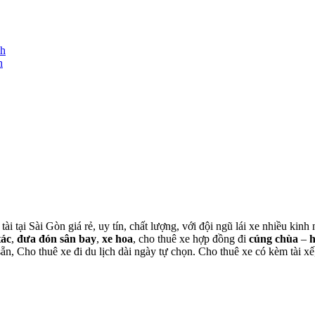
nh
h
tài tại Sài Gòn giá rẻ, uy tín, chất lượng, với đội ngũ lái xe nhiều ki
tác
,
đưa đón sân bay
,
xe hoa
, cho thuê xe hợp đồng đi
cúng chùa
–
 sẵn, Cho thuê xe đi du lịch dài ngày tự chọn. Cho thuê xe có kèm tài xế