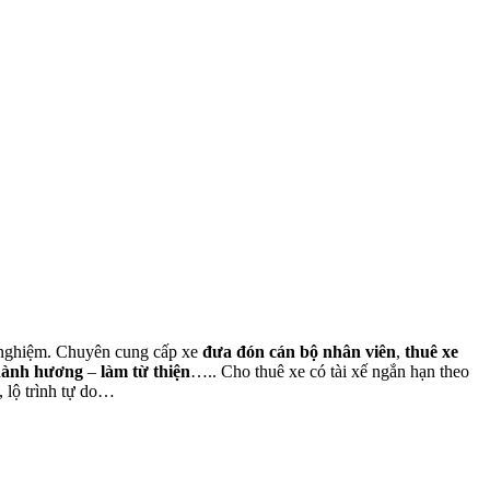
nh nghiệm. Chuyên cung cấp xe
đưa đón cán bộ nhân viên
,
thuê xe
hành hương
–
làm từ thiện
….. Cho thuê xe có tài xế ngắn hạn theo
, lộ trình tự do…