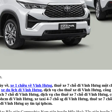
n.
ày về,
xe 1 chiều về Vĩnh Hưng
, thuê xe 7 chỗ đi Vĩnh Hưng một ch
,
xe du lịch đi Vĩnh Hưng
, dịch vụ cho thuê xe đi Vĩnh Hưng, công
ịch 7 chỗ đi Vĩnh Hưng, dịch vụ cho thuê xe 7 chỗ đi Vĩnh Hưng, cô
phcm đi Vĩnh Hưng, xe taxi 4-7 chỗ sg đi Vĩnh Hưng, thuê xe 7 ch
 đi Vĩnh Hưng uy tín tại tphcm.
n; Bắc giáp Campuchia; Nam giáp huyện Mộc Hoá; Tây giáp huyện 