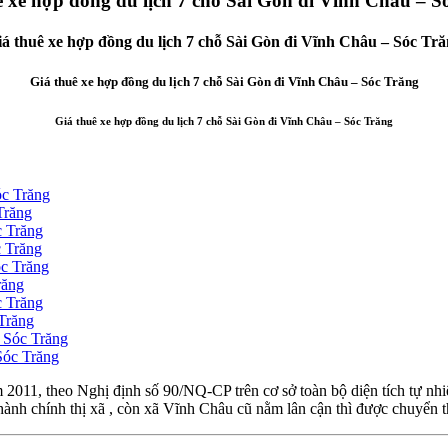
ê xe hợp đồng du lịch 7 chỗ Sài Gòn đi Vĩnh Châu – S
á thuê xe hợp đồng du lịch 7 chỗ Sài Gòn đi Vĩnh Châu – Sóc Tr
Giá thuê xe hợp đồng du lịch 7 chỗ Sài Gòn đi Vĩnh Châu – Sóc Trăng
Giá thuê xe hợp đồng du lịch 7 chỗ Sài Gòn đi Vĩnh Châu – Sóc Trăng
óc Trăng
Trăng
c Trăng
c Trăng
óc Trăng
răng
c Trăng
 Trăng
– Sóc Trăng
Sóc Trăng
2011, theo Nghị định số 90/NQ-CP trên cơ sở toàn bộ diện tích tự nhi
ành chính thị xã , còn xã Vĩnh Châu cũ nằm lân cận thì được chuyển 