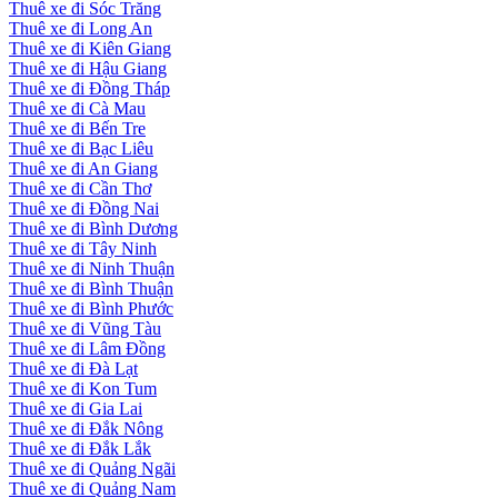
Thuê xe đi Sóc Trăng
Thuê xe đi Long An
Thuê xe đi Kiên Giang
Thuê xe đi Hậu Giang
Thuê xe đi Đồng Tháp
Thuê xe đi Cà Mau
Thuê xe đi Bến Tre
Thuê xe đi Bạc Liêu
Thuê xe đi An Giang
Thuê xe đi Cần Thơ
Thuê xe đi Đồng Nai
Thuê xe đi Bình Dương
Thuê xe đi Tây Ninh
Thuê xe đi Ninh Thuận
Thuê xe đi Bình Thuận
Thuê xe đi Bình Phước
Thuê xe đi Vũng Tàu
Thuê xe đi Lâm Đồng
Thuê xe đi Đà Lạt
Thuê xe đi Kon Tum
Thuê xe đi Gia Lai
Thuê xe đi Đắk Nông
Thuê xe đi Đắk Lắk
Thuê xe đi Quảng Ngãi
Thuê xe đi Quảng Nam