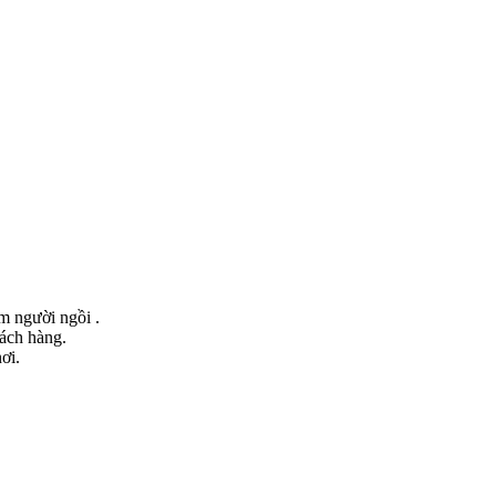
ểm người ngồi .
hách hàng.
ơi.