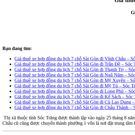
Giá thu
Gi
Bạn đang tìm:
Giá thuê xe hợp đồng du lịch 7 chỗ Sài Gòn đi Vĩnh Châu – S
Giá thuê xe hợp đồng du lịch 7 chỗ Sài Gòn đi Trần Đề – Sóc 
Giá thuê xe hợp đồng du lịch 7 chỗ Sài Gòn đi Thạnh Trị – Só
Giá thuê xe hợp đồng du lịch 7 chỗ Sài Gòn đi Ngã Năm – Só
Giá thuê xe hợp đồng du lịch 7 chỗ Sài Gòn đi Mỹ Xuyên – S
Giá thuê xe hợp đồng du lịch 7 chỗ Sài Gòn đi Mỹ Tú – Sóc T
Giá thuê xe hợp đồng du lịch 7 chỗ Sài Gòn đi Long Phú – Só
Giá thuê xe hợp đồng du lịch 7 chỗ Sài Gòn đi Kế Sách – Sóc
Giá thuê xe hợp đồng du lịch 7 chỗ Sài Gòn đi Cù Lao Dung 
Giá thuê xe hợp đồng du lịch 7 chỗ Sài Gòn đi Châu Thành – 
Thị xã thuộc tỉnh Sóc Trăng được thành lập vào ngày 25 tháng 8 năm 
Châu cũ cũng được chuyển thành phường 1 vốn là nơi đặt trung tâm h