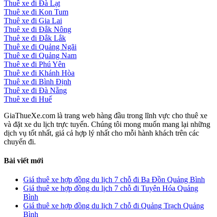
Thuê xe đi Đà Lạt
Thuê xe đi Kon Tum
Thuê xe đi Gia Lai
Thuê xe đi Đắk Nông
Thuê xe đi Đắk Lắk
Thuê xe đi Quảng Ngãi
Thuê xe đi Quảng Nam
Thuê xe đi Phú Yên
Thuê xe đi Khánh Hòa
Thuê xe đi Bình Định
Thuê xe đi Đà Nẵng
Thuê xe đi Huế
GiaThueXe.com là trang web hàng đầu trong lĩnh vực cho thuê xe
và đặt xe du lịch trực tuyến. Chúng tôi mong muốn mang lại những
dịch vụ tốt nhất, giá cả hợp lý nhất cho mỗi hành khách trên các
chuyến đi.
Bài viết mới
Giá thuê xe hợp đồng du lịch 7 chỗ đi Ba Đồn Quảng Bình
Giá thuê xe hợp đồng du lịch 7 chỗ đi Tuyên Hóa Quảng
Bình
Giá thuê xe hợp đồng du lịch 7 chỗ đi Quảng Trạch Quảng
Bình