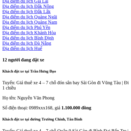
Địa điểm du lịch Gia Lai
Địa điểm du lịch Đắk Nông
Địa điểm du lịch Đắk Lắk
Địa điểm du lịch Quảng Ngãi
Địa điểm du lịch Quảng Nam
Địa điểm du lịch Phú Yên
Địa điểm du lịch Khánh Hòa
Địa điểm du lịch Bình Định
Địa điểm du lịch Đà Nẵng
Địa điểm du lịch Huế
12
người đang đặt xe
Khách đặt xe tại Trần Hưng Đạo
Tuyến: Giá thuê xe 4 – 7 chỗ đón sân bay Sài Gòn đi Vũng Tàu | Đi
1 chiều
Họ tên: Nguyễn Văn Phong
Số điện thoại: 0989xxx168, giá
1.100.000 đồng
Khách đặt xe tại đường Trường Chinh, Tân Bình
Tuyến: Giá thuê xe 4 – 7 chỗ Quận 9 Sài Gòn đi Bình Đại Bến Tre |