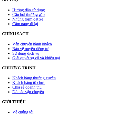
Hướng dẫn sử dụng
Câu hỏi thường gặp
Nhúng form đặt xe
Cẩm nang đi lại
CHÍNH SÁCH
Vận chuyển hành khách
Bảo vệ quyền riêng tư
Sử dụng dịch vụ
Giải quyết sự cố và khiếu nại
CHƯƠNG TRÌNH
Khách hàng thường xuyên
Khách hàng tổ chức
Chia sẻ doanh thu
Đối tác vận chuyển
GIỚI THIỆU
Về chúng tôi