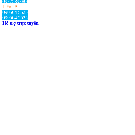
0977589889
Liên hệ ........
090504 5525
090504 5525
Hỗ trợ trực tuyến