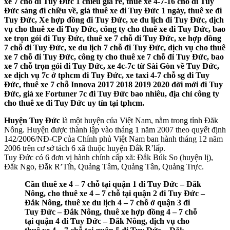
xe 7 chỗ đi Tuy Đức 1 chiều giá rẻ, thuê xe 4-7-16 chỗ đi Tuy
Đức sáng đi chiều về, giá thuê xe đi Tuy Đức 1 ngày, thuê xe đi
Tuy Đức, Xe hợp đồng đi Tuy Đức, xe du lịch đi Tuy Đức, dịch
vụ cho thuê xe đi Tuy Đức, công ty cho thuê xe đi Tuy Đức, bao
xe trọn gói đi Tuy Đức, thuê xe 7 chỗ đi Tuy Đức, xe hợp đồng
7 chỗ đi Tuy Đức, xe du lịch 7 chỗ đi Tuy Đức, dịch vụ cho thuê
xe 7 chỗ đi Tuy Đức, công ty cho thuê xe 7 chỗ đi Tuy Đức, bao
xe 7 chỗ trọn gói đi Tuy Đức, xe 4c-7c từ Sài Gòn về Tuy Đức,
xe dịch vụ 7c ở tphcm đi Tuy Đức, xe taxi 4-7 chỗ sg đi Tuy
Đức, thuê xe 7 chỗ Innova 2017 2018 2019 2020 đời mới đi Tuy
Đức, giá xe Fortuner 7c đi Tuy Đức bao nhiêu, địa chỉ công ty
cho thuê xe đi Tuy Đức uy tín tại tphcm.
Huyện Tuy Đức
là một huyện của Việt Nam, nằm trong tỉnh Đăk
Nông. Huyện được thành lập vào tháng 1 năm 2007 theo quyết định
142/2006/NĐ-CP của Chính phủ Việt Nam ban hành tháng 12 năm
2006 trên cơ sở tách 6 xã thuộc huyện Đắk R’lấp.
Tuy Đức có 6 đơn vị hành chính cấp xã: Đắk Búk So (huyện lị),
Đắk Ngo, Đắk R’Tíh, Quảng Tâm, Quảng Tân, Quảng Trực.
Cần thuê xe 4 – 7 chỗ tại quận 1 đi Tuy Đức – Đắk
Nông, cho thuê xe 4 – 7 chỗ tại quận 2 đi Tuy Đức –
Đắk Nông, thuê xe du lịch 4 – 7 chỗ ở quận 3 đi
Tuy Đức – Đắk Nông, thuê xe hợp đồng 4 – 7 chỗ
tại quận 4 đi Tuy Đức – Đắk Nông, dịch vụ cho