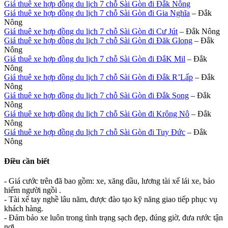
Giá thuê xe hợp đồng du lịch 7 chỗ Sài Gòn đi Đắk Nông
Giá thuê xe hợp đồng du lịch 7 chỗ Sài Gòn đi Gia Nghĩa
– Đắk
Nông
Giá thuê xe hợp đồng du lịch 7 chỗ Sài Gòn đi Cư Jút
– Đắk Nông
Giá thuê xe hợp đồng du lịch 7 chỗ Sài Gòn đi Đăk Glong
– Đắk
Nông
Giá thuê xe hợp đồng du lịch 7 chỗ Sài Gòn đi ĐắK Mil
– Đắk
Nông
Giá thuê xe hợp đồng du lịch 7 chỗ Sài Gòn đi Đắk R’Lấp
– Đắk
Nông
Giá thuê xe hợp đồng du lịch 7 chỗ Sài Gòn đi Đắk Song
– Đắk
Nông
Giá thuê xe hợp đồng du lịch 7 chỗ Sài Gòn đi Krông Nô
– Đắk
Nông
Giá thuê xe hợp đồng du lịch 7 chỗ Sài Gòn đi Tuy Đức
– Đắk
Nông
Điều cần biết
- Giá cước trên đã bao gồm: xe, xăng dầu, lương tài xế lái xe, bảo
hiểm người ngồi .
- Tài xế tay nghề lâu năm, được đào tạo kỹ năng giao tiếp phục vụ
khách hàng.
- Đảm bảo xe luôn trong tình trạng sạch đẹp, đúng giờ, đưa rước tận
nơi.