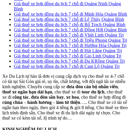
Giá thuê xe hợp đồng du lịch 7 chỗ đi Quảng Ninh Quảng
Bình
Giá thuê xe hợp đồng du lịch 7 chỗ đi Minh Hóa Quảng Bình
Giá thuê xe hợp đồng du lịch 7 chỗ đi Lệ Thủy Quảng Bình
Giá thuê xe hợp đồng du lịch 7 chỗ đi Bố Trạch Quảng Bình
Giá thuê xe hợp đồng du lịch 7 chỗ đi Đồng Hới Quảng Bình
Giá thuê xe hợp đồng du lịch 7 chỗ đi Vĩnh Linh Quảng Trị
Giá thuê xe hợp đồng du lịch 7 chỗ đi Triệu Phong Quảng Trị
Giá thuê xe hợp đồng du lịch 7 chỗ đi Hướng Hóa Quảng Trị
Giá thuê xe hợp đồng du lịch 7 chỗ đi Hải Lăng Quảng Trị
Giá thuê xe hợp đồng du lịch 7 chỗ đi Gio Linh Quảng Trị
Giá thuê xe hợp đồng du lịch 7 chỗ đi Đa KRông Quảng Trị
Giá thuê xe hợp đồng du lịch 7 chỗ đi Cam Lộ Quảng Trị
Xe Du Lịch tự hào là đơn vị cung cấp dịch vụ cho thuê xe 4-7 chỗ
có tài tại Sài Gòn giá rẻ, uy tín, chất lượng, với đội ngũ lái xe nhiều
kinh nghiệm. Chuyên cung cấp xe
đưa đón cán bộ nhân viên
,
thuê xe ngắn hạn dài hạn
, cho thuê xe đi
tour du lịch
, cho thuê
xe đi
công tác
,
đưa đón sân bay
,
xe hoa
, cho thuê xe hợp đồng đi
cúng chùa
–
hành hương
–
làm từ thiện
….. Cho thuê xe có tài xế
ngắn hạn theo ngày, theo gói 4 tiềng & gói 8 tiếng. Cho thuê xe theo
lịch trình định sẵn, Cho thuê xe đi du lịch dài ngày tự chọn. Cho
thuê xe có kèm tài xế, lộ trình tự do…
KINH NGHIỆM DU LỊCH