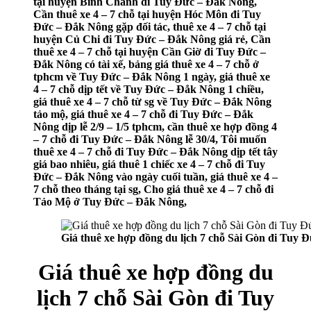
tại huyện Bình Chánh đi Tuy Đức – Đắk Nông,
Cần thuê xe 4 – 7 chỗ tại huyện Hóc Môn đi Tuy
Đức – Đắk Nông gặp đối tác, thuê xe 4 – 7 chỗ tại
huyện Củ Chi đi Tuy Đức – Đắk Nông giá rẻ, Cần
thuê xe 4 – 7 chỗ tại huyện Cần Giờ đi Tuy Đức –
Đắk Nông có tài xế, bảng giá thuê xe 4 – 7 chỗ ở
tphcm về Tuy Đức – Đắk Nông 1 ngày, giá thuê xe
4 – 7 chỗ dịp tết về Tuy Đức – Đắk Nông 1 chiều,
giá thuê xe 4 – 7 chỗ từ sg về Tuy Đức – Đắk Nông
tảo mộ, giá thuê xe 4 – 7 chỗ đi Tuy Đức – Đắk
Nông dịp lễ 2/9 – 1/5 tphcm, cần thuê xe hợp đồng 4
– 7 chỗ đi Tuy Đức – Đắk Nông lễ 30/4, Tôi muốn
thuê xe 4 – 7 chỗ đi Tuy Đức – Đắk Nông dịp tết tây
giá bao nhiêu, giá thuê 1 chiếc xe 4 – 7 chỗ đi Tuy
Đức – Đắk Nông vào ngày cuối tuần, giá thuê xe 4 –
7 chỗ theo tháng tại sg, Cho giá thuê xe 4 – 7 chỗ đi
Tảo Mộ ở Tuy Đức – Đắk Nông,
Giá thuê xe hợp đồng du lịch 7 chỗ Sài Gòn đi Tuy
Giá thuê xe hợp đồng du
lịch 7 chỗ Sài Gòn đi Tuy