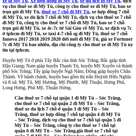
xe đi Mỹ Tú
,
Xe hợp đồng đi Mỹ Tú
,
xe du lịch đi Mỹ Tú
, dịch
vụ cho thuê xe đi Mỹ Tú, công ty cho thuê xe đi Mỹ Tú, bao xe
trọn gói đi Mỹ Tú,
thuê xe 7 chỗ đi Mỹ Tú
, xe hợp đồng 7 chỗ
đi Mỹ Tú, xe du lịch 7 chỗ đi Mỹ Tú, dịch vụ cho thuê xe 7 chỗ
đi Mỹ Tú, công ty cho thuê xe 7 chỗ đi Mỹ Tú, bao xe 7 chỗ
trọn gói đi Mỹ Tú, xe 4c-7c từ Sài Gòn về Mỹ Tú, xe dịch vụ 7c
ở tphcm đi Mỹ Tú, xe taxi 4-7 chỗ sg đi Mỹ Tú, thuê xe 7 chỗ
Innova 2017 2018 2019 2020 đời mới đi Mỹ Tú, giá xe Fortuner
7c đi Mỹ Tú bao nhiêu, địa chỉ công ty cho thuê xe đi Mỹ Tú uy
tín tại tphcm.
Huyện Mỹ Tú ở phía Tây Bắc của tỉnh Sóc Trăng; Bắc giáp tỉnh
Hậu Giang; Nam giáp huyện Thạnh Trị, huyện Mỹ Xuyên và thành
phố Sóc Trăng; Tây giáp huyện Ngã Năm; Đông giáp huyện Châu
Thành. Về hành chánh, huyện bao gồm thị trấn Huỳnh Hữu Nghĩa
và 8 xã: Mỹ Tú, Mỹ Hương, Mỹ Phước, Mỹ Thuận, Hưng Phú,
Long Hưng, Phú Mỹ, Thuận Hưng.
Cần thuê xe 7 chỗ tại quận 1 đi Mỹ Tú – Sóc Trăng,
cho thuê xe 7 chỗ tại quận 2 đi Mỹ Tú – Sóc Trăng,
thuê xe du lịch 7 chỗ ở quận 3 đi Mỹ Tú – Sóc
Trăng, thuê xe hợp đồng 7 chỗ tại quận 4 đi Mỹ Tú
– Sóc Trăng, dịch vụ cho thuê xe 7 chỗ tại quận 5 đi
Mỹ Tú – Sóc Trăng, công ty cho thuê xe 7 chỗ tại
quận 6 đi Mỹ Tú – Sóc Trăng,giá thuê xe 7 chỗ tại