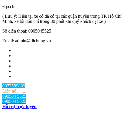
Địa chỉ:
TP.HCM
, Việt Nam
( Lưu ý: Hiện tại xe có đã có tại các quận huyện trong TP. Hồ Chí
Minh, xe tới đón chỉ trong 30 phút khi quý khách đặt xe )
Số điện thoại: 0905045525
Email: admin@dichung.vn
0977589889
Liên hệ ........
090504 5525
090504 5525
Hỗ trợ trực tuyến