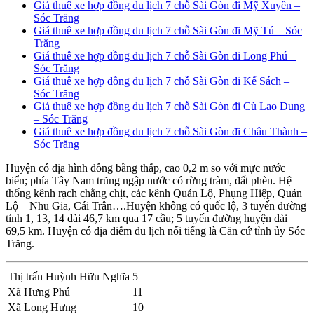
Giá thuê xe hợp đồng du lịch 7 chỗ Sài Gòn đi Mỹ Xuyên –
Sóc Trăng
Giá thuê xe hợp đồng du lịch 7 chỗ Sài Gòn đi Mỹ Tú – Sóc
Trăng
Giá thuê xe hợp đồng du lịch 7 chỗ Sài Gòn đi Long Phú –
Sóc Trăng
Giá thuê xe hợp đồng du lịch 7 chỗ Sài Gòn đi Kế Sách –
Sóc Trăng
Giá thuê xe hợp đồng du lịch 7 chỗ Sài Gòn đi Cù Lao Dung
– Sóc Trăng
Giá thuê xe hợp đồng du lịch 7 chỗ Sài Gòn đi Châu Thành –
Sóc Trăng
Huyện có địa hình đồng bằng thấp, cao 0,2 m so với mực nước
biển; phía Tây Nam trũng ngập nước có rừng tràm, đất phèn. Hệ
thống kênh rạch chằng chịt, các kênh Quản Lộ, Phụng Hiệp, Quản
Lộ – Nhu Gia, Cái Trân….Huyện không có quốc lộ, 3 tuyến đường
tỉnh 1, 13, 14 dài 46,7 km qua 17 cầu; 5 tuyến đường huyện dài
69,5 km. Huyện có địa điểm du lịch nổi tiếng là Căn cứ tỉnh ủy Sóc
Trăng.
Thị trấn Huỳnh Hữu Nghĩa
5
Xã Hưng Phú
11
Xã Long Hưng
10