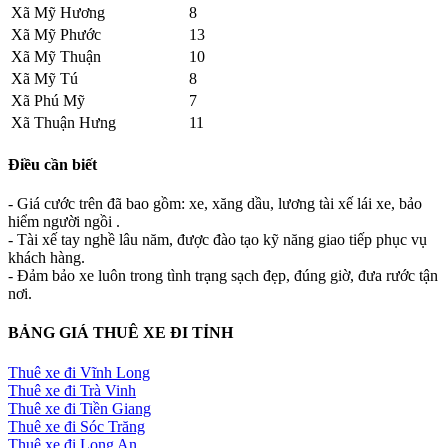
Xã Mỹ Hương
8
Xã Mỹ Phước
13
Xã Mỹ Thuận
10
Xã Mỹ Tú
8
Xã Phú Mỹ
7
Xã Thuận Hưng
11
Điều cần biết
- Giá cước trên đã bao gồm: xe, xăng dầu, lương tài xế lái xe, bảo
hiểm người ngồi .
- Tài xế tay nghề lâu năm, được đào tạo kỹ năng giao tiếp phục vụ
khách hàng.
- Đảm bảo xe luôn trong tình trạng sạch đẹp, đúng giờ, đưa rước tận
nơi.
BẢNG GIÁ THUÊ XE ĐI TỈNH
Thuê xe đi Vĩnh Long
Thuê xe đi Trà Vinh
Thuê xe đi Tiền Giang
Thuê xe đi Sóc Trăng
Thuê xe đi Long An