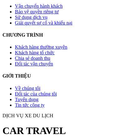
Vận chuyển hành khách
Bảo vệ quyền riêng tư
Sử dụng dịch vụ
Giải quyết sự cố và khiếu nại
CHƯƠNG TRÌNH
Khách hàng thường xuyên
Khách hàng tổ chức
Chia sẻ doanh thu
Đối tác vận chuyển
GIỚI THIỆU
Về chúng tôi
Đối tác của chúng tôi
Tuyển dụng
Tin tức công ty
DỊCH VỤ XE DU LỊCH
CAR TRAVEL