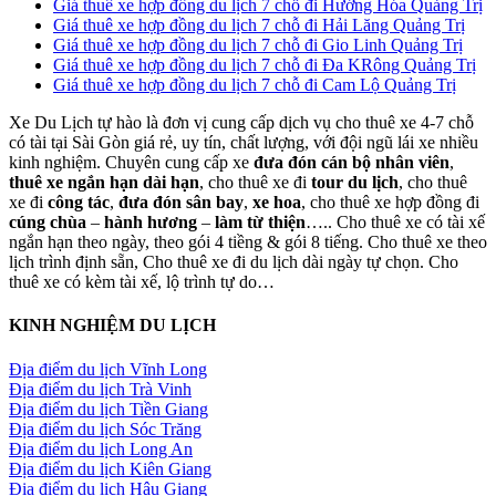
Giá thuê xe hợp đồng du lịch 7 chỗ đi Hướng Hóa Quảng Trị
Giá thuê xe hợp đồng du lịch 7 chỗ đi Hải Lăng Quảng Trị
Giá thuê xe hợp đồng du lịch 7 chỗ đi Gio Linh Quảng Trị
Giá thuê xe hợp đồng du lịch 7 chỗ đi Đa KRông Quảng Trị
Giá thuê xe hợp đồng du lịch 7 chỗ đi Cam Lộ Quảng Trị
Xe Du Lịch tự hào là đơn vị cung cấp dịch vụ cho thuê xe 4-7 chỗ
có tài tại Sài Gòn giá rẻ, uy tín, chất lượng, với đội ngũ lái xe nhiều
kinh nghiệm. Chuyên cung cấp xe
đưa đón cán bộ nhân viên
,
thuê xe ngắn hạn dài hạn
, cho thuê xe đi
tour du lịch
, cho thuê
xe đi
công tác
,
đưa đón sân bay
,
xe hoa
, cho thuê xe hợp đồng đi
cúng chùa
–
hành hương
–
làm từ thiện
….. Cho thuê xe có tài xế
ngắn hạn theo ngày, theo gói 4 tiềng & gói 8 tiếng. Cho thuê xe theo
lịch trình định sẵn, Cho thuê xe đi du lịch dài ngày tự chọn. Cho
thuê xe có kèm tài xế, lộ trình tự do…
KINH NGHIỆM DU LỊCH
Địa điểm du lịch Vĩnh Long
Địa điểm du lịch Trà Vinh
Địa điểm du lịch Tiền Giang
Địa điểm du lịch Sóc Trăng
Địa điểm du lịch Long An
Địa điểm du lịch Kiên Giang
Địa điểm du lịch Hậu Giang