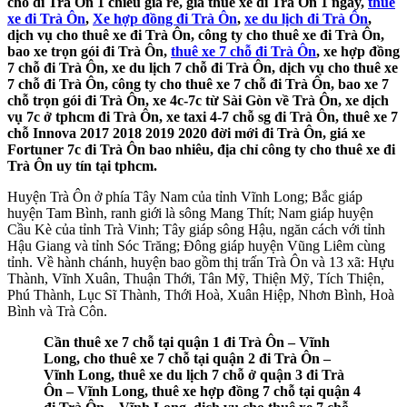
chỗ đi Trà Ôn 1 chiều giá rẻ, giá thuê xe đi Trà Ôn 1 ngày,
thuê
xe đi Trà Ôn
,
Xe hợp đồng đi Trà Ôn
,
xe du lịch đi Trà Ôn
,
dịch vụ cho thuê xe đi Trà Ôn, công ty cho thuê xe đi Trà Ôn,
bao xe trọn gói đi Trà Ôn,
thuê xe 7 chỗ đi Trà Ôn
, xe hợp đồng
7 chỗ đi Trà Ôn, xe du lịch 7 chỗ đi Trà Ôn, dịch vụ cho thuê xe
7 chỗ đi Trà Ôn, công ty cho thuê xe 7 chỗ đi Trà Ôn, bao xe 7
chỗ trọn gói đi Trà Ôn, xe 4c-7c từ Sài Gòn về Trà Ôn, xe dịch
vụ 7c ở tphcm đi Trà Ôn, xe taxi 4-7 chỗ sg đi Trà Ôn, thuê xe 7
chỗ Innova 2017 2018 2019 2020 đời mới đi Trà Ôn, giá xe
Fortuner 7c đi Trà Ôn bao nhiêu, địa chỉ công ty cho thuê xe đi
Trà Ôn uy tín tại tphcm.
Huyện Trà Ôn ở phía Tây Nam của tỉnh Vĩnh Long; Bắc giáp
huyện Tam Bình, ranh giới là sông Mang Thít; Nam giáp huyện
Cầu Kè của tỉnh Trà Vinh; Tây giáp sông Hậu, ngăn cách với tỉnh
Hậu Giang và tỉnh Sóc Trăng; Đông giáp huyện Vũng Liêm cùng
tỉnh. Về hành chánh, huyện bao gồm thị trấn Trà Ôn và 13 xã: Hựu
Thành, Vĩnh Xuân, Thuận Thới, Tân Mỹ, Thiện Mỹ, Tích Thiện,
Phú Thành, Lục Sĩ Thành, Thới Hoà, Xuân Hiệp, Nhơn Bình, Hoà
Bình và Trà Côn.
Cần thuê xe 7 chỗ tại quận 1 đi Trà Ôn – Vĩnh
Long, cho thuê xe 7 chỗ tại quận 2 đi Trà Ôn –
Vĩnh Long, thuê xe du lịch 7 chỗ ở quận 3 đi Trà
Ôn – Vĩnh Long, thuê xe hợp đồng 7 chỗ tại quận 4