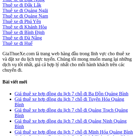
Thuê xe đi Đắk Lắk
Thuê xe đi Quảng Ngãi
Thuê xe đi Quảng Nam
Thuê xe đi Phú Yên
Thuê xe đi Khánh Hòa
Thuê xe đi Bình Định
Thuê xe đi Đà Nẵng
Thuê xe đi Huế
GiaThueXe.com là trang web hàng đầu trong lĩnh vực cho thuê xe
và đặt xe du lịch trực tuyến. Chúng tôi mong muốn mang lại những
dịch vụ tốt nhất, giá cả hợp lý nhất cho mỗi hành khách trên các
chuyến đi.
Bài viết mới
Giá thuê xe hợp đồng du lịch 7 chỗ đi Ba Đồn Quảng Bình
Giá thuê xe hợp đồng du lịch 7 chỗ đi Tuyên Hóa Quảng
Bình
Giá thuê xe hợp đồng du lịch 7 chỗ đi Quảng Trạch Quảng
Bình
Giá thuê xe hợp đồng du lịch 7 chỗ đi Quảng Ninh Quảng
Bình
Giá thuê xe hợp đồng du lịch 7 chỗ đi Minh Hóa Quảng Bình