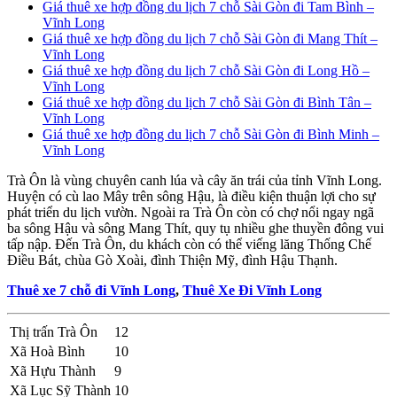
Giá thuê xe hợp đồng du lịch 7 chỗ Sài Gòn đi Tam Bình –
Vĩnh Long
Giá thuê xe hợp đồng du lịch 7 chỗ Sài Gòn đi Mang Thít –
Vĩnh Long
Giá thuê xe hợp đồng du lịch 7 chỗ Sài Gòn đi Long Hồ –
Vĩnh Long
Giá thuê xe hợp đồng du lịch 7 chỗ Sài Gòn đi Bình Tân –
Vĩnh Long
Giá thuê xe hợp đồng du lịch 7 chỗ Sài Gòn đi Bình Minh –
Vĩnh Long
Trà Ôn là vùng chuyên canh lúa và cây ăn trái của tỉnh Vĩnh Long.
Huyện có cù lao Mây trên sông Hậu, là điều kiện thuận lợi cho sự
phát triển du lịch vườn. Ngoài ra Trà Ôn còn có chợ nổi ngay ngã
ba sông Hậu và sông Mang Thít, quy tụ nhiều ghe thuyền đông vui
tấp nập. Đến Trà Ôn, du khách còn có thể viếng lăng Thống Chế
Điều Bát, chùa Gò Xoài, đình Thiện Mỹ, đình Hậu Thạnh.
Thuê xe 7 chỗ đi Vĩnh Long
,
Thuê Xe Đi Vĩnh Long
Thị trấn Trà Ôn
12
Xã Hoà Bình
10
Xã Hựu Thành
9
Xã Lục Sỹ Thành
10