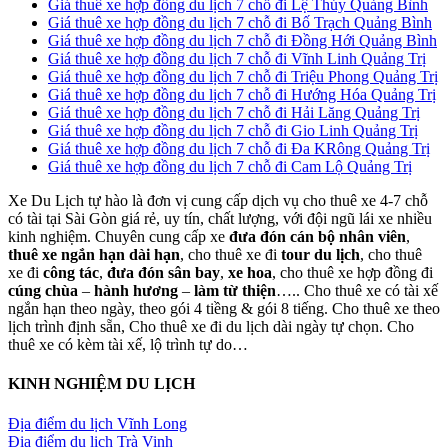
Giá thuê xe hợp đồng du lịch 7 chỗ đi Lệ Thủy Quảng Bình
Giá thuê xe hợp đồng du lịch 7 chỗ đi Bố Trạch Quảng Bình
Giá thuê xe hợp đồng du lịch 7 chỗ đi Đồng Hới Quảng Bình
Giá thuê xe hợp đồng du lịch 7 chỗ đi Vĩnh Linh Quảng Trị
Giá thuê xe hợp đồng du lịch 7 chỗ đi Triệu Phong Quảng Trị
Giá thuê xe hợp đồng du lịch 7 chỗ đi Hướng Hóa Quảng Trị
Giá thuê xe hợp đồng du lịch 7 chỗ đi Hải Lăng Quảng Trị
Giá thuê xe hợp đồng du lịch 7 chỗ đi Gio Linh Quảng Trị
Giá thuê xe hợp đồng du lịch 7 chỗ đi Đa KRông Quảng Trị
Giá thuê xe hợp đồng du lịch 7 chỗ đi Cam Lộ Quảng Trị
Xe Du Lịch tự hào là đơn vị cung cấp dịch vụ cho thuê xe 4-7 chỗ
có tài tại Sài Gòn giá rẻ, uy tín, chất lượng, với đội ngũ lái xe nhiều
kinh nghiệm. Chuyên cung cấp xe
đưa đón cán bộ nhân viên
,
thuê xe ngắn hạn dài hạn
, cho thuê xe đi
tour du lịch
, cho thuê
xe đi
công tác
,
đưa đón sân bay
,
xe hoa
, cho thuê xe hợp đồng đi
cúng chùa
–
hành hương
–
làm từ thiện
….. Cho thuê xe có tài xế
ngắn hạn theo ngày, theo gói 4 tiềng & gói 8 tiếng. Cho thuê xe theo
lịch trình định sẵn, Cho thuê xe đi du lịch dài ngày tự chọn. Cho
thuê xe có kèm tài xế, lộ trình tự do…
KINH NGHIỆM DU LỊCH
Địa điểm du lịch Vĩnh Long
Địa điểm du lịch Trà Vinh