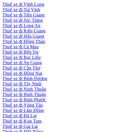
Thuê xe đi Vĩnh Long
Thuê xe đi Trà Vinh
Thuê xe đi Tiền Giang
Thuê xe đi Sóc Trăng
Thuê xe đi Long An
Thuê xe đi Kiên Giang
Thuê xe đi Hậu Giang
Thuê xe đi Đồng Tháp
Thuê xe đi Cà Mau
Thuê xe đi Bến Tre
Thuê xe đi Bạc Liêu
Thuê xe đi An Giang
Thuê xe đi Cần Thơ
Thuê xe đi Đồng Nai
Thuê xe đi Bình Dương
Thuê xe đi Tây Ninh
Thuê xe đi Ninh Thuận
Thuê xe đi Bình Thuận
Thuê xe đi Bình Phước
Thuê xe đi Vũng Tàu
Thuê xe đi Lâm Đồng
Thuê xe đi Đà Lạt
Thuê xe đi Kon Tum
Thuê xe đi Gia Lai
Thuê xe đi Đắk Nông