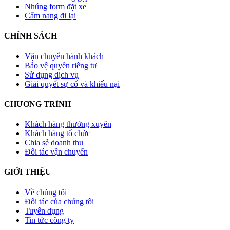
Nhúng form đặt xe
Cẩm nang đi lại
CHÍNH SÁCH
Vận chuyển hành khách
Bảo vệ quyền riêng tư
Sử dụng dịch vụ
Giải quyết sự cố và khiếu nại
CHƯƠNG TRÌNH
Khách hàng thường xuyên
Khách hàng tổ chức
Chia sẻ doanh thu
Đối tác vận chuyển
GIỚI THIỆU
Về chúng tôi
Đối tác của chúng tôi
Tuyển dụng
Tin tức công ty