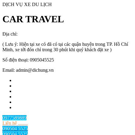
DỊCH VỤ XE DU LỊCH
CAR TRAVEL
Địa chỉ:
TP.HCM
, Việt Nam
( Lưu ý: Hiện tại xe có đã có tại các quận huyện trong TP. Hồ Chí
Minh, xe tới đón chỉ trong 30 phút khi quý khách đặt xe )
Số điện thoại: 0905045525
Email: admin@dichung.vn
0977589889
Liên hệ ........
090504 5525
090504 5525