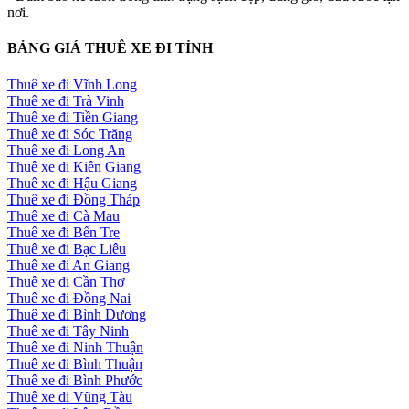
nơi.
BẢNG GIÁ THUÊ XE ĐI TỈNH
Thuê xe đi Vĩnh Long
Thuê xe đi Trà Vinh
Thuê xe đi Tiền Giang
Thuê xe đi Sóc Trăng
Thuê xe đi Long An
Thuê xe đi Kiên Giang
Thuê xe đi Hậu Giang
Thuê xe đi Đồng Tháp
Thuê xe đi Cà Mau
Thuê xe đi Bến Tre
Thuê xe đi Bạc Liêu
Thuê xe đi An Giang
Thuê xe đi Cần Thơ
Thuê xe đi Đồng Nai
Thuê xe đi Bình Dương
Thuê xe đi Tây Ninh
Thuê xe đi Ninh Thuận
Thuê xe đi Bình Thuận
Thuê xe đi Bình Phước
Thuê xe đi Vũng Tàu