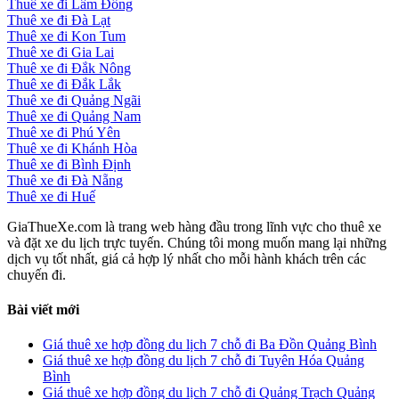
Thuê xe đi Lâm Đồng
Thuê xe đi Đà Lạt
Thuê xe đi Kon Tum
Thuê xe đi Gia Lai
Thuê xe đi Đắk Nông
Thuê xe đi Đắk Lắk
Thuê xe đi Quảng Ngãi
Thuê xe đi Quảng Nam
Thuê xe đi Phú Yên
Thuê xe đi Khánh Hòa
Thuê xe đi Bình Định
Thuê xe đi Đà Nẵng
Thuê xe đi Huế
GiaThueXe.com là trang web hàng đầu trong lĩnh vực cho thuê xe
và đặt xe du lịch trực tuyến. Chúng tôi mong muốn mang lại những
dịch vụ tốt nhất, giá cả hợp lý nhất cho mỗi hành khách trên các
chuyến đi.
Bài viết mới
Giá thuê xe hợp đồng du lịch 7 chỗ đi Ba Đồn Quảng Bình
Giá thuê xe hợp đồng du lịch 7 chỗ đi Tuyên Hóa Quảng
Bình
Giá thuê xe hợp đồng du lịch 7 chỗ đi Quảng Trạch Quảng