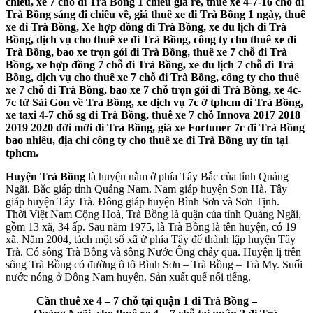
chiều, xe 7 chỗ đi Trà Bồng 1 chiều giá rẻ, thuê xe 4-7-16 chỗ đi
Trà Bồng sáng đi chiều về, giá thuê xe đi Trà Bồng 1 ngày, thuê
xe đi Trà Bồng, Xe hợp đồng đi Trà Bồng, xe du lịch đi Trà
Bồng, dịch vụ cho thuê xe đi Trà Bồng, công ty cho thuê xe đi
Trà Bồng, bao xe trọn gói đi Trà Bồng, thuê xe 7 chỗ đi Trà
Bồng, xe hợp đồng 7 chỗ đi Trà Bồng, xe du lịch 7 chỗ đi Trà
Bồng, dịch vụ cho thuê xe 7 chỗ đi Trà Bồng, công ty cho thuê
xe 7 chỗ đi Trà Bồng, bao xe 7 chỗ trọn gói đi Trà Bồng, xe 4c-
7c từ Sài Gòn về Trà Bồng, xe dịch vụ 7c ở tphcm đi Trà Bồng,
xe taxi 4-7 chỗ sg đi Trà Bồng, thuê xe 7 chỗ Innova 2017 2018
2019 2020 đời mới đi Trà Bồng, giá xe Fortuner 7c đi Trà Bồng
bao nhiêu, địa chỉ công ty cho thuê xe đi Trà Bồng uy tín tại
tphcm.
Huyện Trà Bồng
là huyện nằm ở phía Tây Bắc của tỉnh Quảng
Ngãi. Bắc giáp tỉnh Quảng Nam. Nam giáp huyện Sơn Hà. Tây
giáp huyện Tây Trà. Đông giáp huyện Bình Sơn và Sơn Tịnh.
Thời Việt Nam Cộng Hoà, Trà Bồng là quận của tỉnh Quảng Ngãi,
gồm 13 xã, 34 ấp. Sau năm 1975, là Trà Bồng là tên huyện, có 19
xã. Năm 2004, tách một số xã ử phía Tây để thành lập huyện Tây
Trà. Có sông Trà Bồng và sông Nước Ông chảy qua. Huyện lị trên
sông Trà Bồng có đường ô tô Bình Sơn – Trà Bồng – Trà My. Suối
nước nóng ở Đông Nam huyện. Sản xuất quế nổi tiếng.
Cần thuê xe 4 – 7 chỗ tại quận 1 đi Trà Bồng –