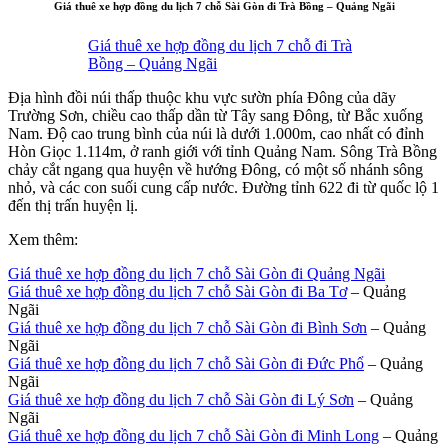
Giá thuê xe hợp đồng du lịch 7 chỗ Sài Gòn đi Trà Bồng – Quảng Ngãi
Giá thuê xe hợp đồng du lịch 7 chỗ đi Trà
Bồng – Quảng Ngãi
Địa hình đồi núi thấp thuộc khu vực sườn phía Đông của dãy
Trường Sơn, chiều cao thấp dần từ Tây sang Đông, từ Bắc xuống
Nam. Độ cao trung bình của núi là dưới 1.000m, cao nhất có đỉnh
Hòn Giọc 1.114m, ở ranh giới với tỉnh Quảng Nam. Sông Trà Bồng
chảy cắt ngang qua huyện về hướng Đông, có một số nhánh sông
nhỏ, và các con suối cung cấp nước. Đường tỉnh 622 đi từ quốc lộ 1
đến thị trấn huyện lị.
Xem thêm:
Giá thuê xe hợp đồng du lịch 7 chỗ Sài Gòn đi Quảng Ngãi
Giá thuê xe hợp đồng du lịch 7 chỗ Sài Gòn đi Ba Tơ
– Quảng
Ngãi
Giá thuê xe hợp đồng du lịch 7 chỗ Sài Gòn đi Bình Sơn
– Quảng
Ngãi
Giá thuê xe hợp đồng du lịch 7 chỗ Sài Gòn đi Đức Phổ
– Quảng
Ngãi
Giá thuê xe hợp đồng du lịch 7 chỗ Sài Gòn đi Lý Sơn
– Quảng
Ngãi
Giá thuê xe hợp đồng du lịch 7 chỗ Sài Gòn đi Minh Long
– Quảng