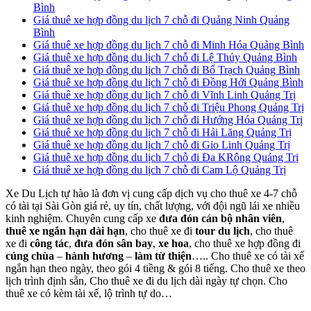
Bình
Giá thuê xe hợp đồng du lịch 7 chỗ đi Quảng Ninh Quảng
Bình
Giá thuê xe hợp đồng du lịch 7 chỗ đi Minh Hóa Quảng Bình
Giá thuê xe hợp đồng du lịch 7 chỗ đi Lệ Thủy Quảng Bình
Giá thuê xe hợp đồng du lịch 7 chỗ đi Bố Trạch Quảng Bình
Giá thuê xe hợp đồng du lịch 7 chỗ đi Đồng Hới Quảng Bình
Giá thuê xe hợp đồng du lịch 7 chỗ đi Vĩnh Linh Quảng Trị
Giá thuê xe hợp đồng du lịch 7 chỗ đi Triệu Phong Quảng Trị
Giá thuê xe hợp đồng du lịch 7 chỗ đi Hướng Hóa Quảng Trị
Giá thuê xe hợp đồng du lịch 7 chỗ đi Hải Lăng Quảng Trị
Giá thuê xe hợp đồng du lịch 7 chỗ đi Gio Linh Quảng Trị
Giá thuê xe hợp đồng du lịch 7 chỗ đi Đa KRông Quảng Trị
Giá thuê xe hợp đồng du lịch 7 chỗ đi Cam Lộ Quảng Trị
Xe Du Lịch tự hào là đơn vị cung cấp dịch vụ cho thuê xe 4-7 chỗ
có tài tại Sài Gòn giá rẻ, uy tín, chất lượng, với đội ngũ lái xe nhiều
kinh nghiệm. Chuyên cung cấp xe
đưa đón cán bộ nhân viên
,
thuê xe ngắn hạn dài hạn
, cho thuê xe đi
tour du lịch
, cho thuê
xe đi
công tác
,
đưa đón sân bay
,
xe hoa
, cho thuê xe hợp đồng đi
cúng chùa
–
hành hương
–
làm từ thiện
….. Cho thuê xe có tài xế
ngắn hạn theo ngày, theo gói 4 tiềng & gói 8 tiếng. Cho thuê xe theo
lịch trình định sẵn, Cho thuê xe đi du lịch dài ngày tự chọn. Cho
thuê xe có kèm tài xế, lộ trình tự do…