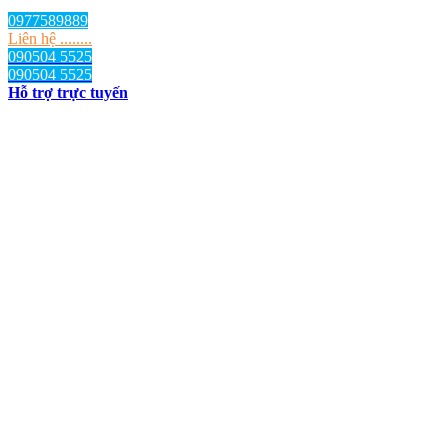
0977589889
Liên hệ ........
090504 5525
090504 5525
Hỗ trợ trực tuyến