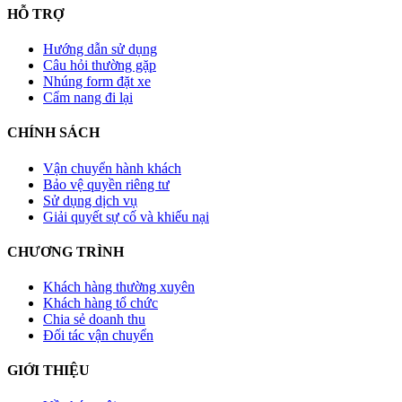
HỖ TRỢ
Hướng dẫn sử dụng
Câu hỏi thường gặp
Nhúng form đặt xe
Cẩm nang đi lại
CHÍNH SÁCH
Vận chuyển hành khách
Bảo vệ quyền riêng tư
Sử dụng dịch vụ
Giải quyết sự cố và khiếu nại
CHƯƠNG TRÌNH
Khách hàng thường xuyên
Khách hàng tổ chức
Chia sẻ doanh thu
Đối tác vận chuyển
GIỚI THIỆU