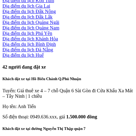
Địa điểm du lịch Kon Tum
Địa điểm du lịch Gia Lai
Địa điểm du lịch Đắk Nông
Địa điểm du lịch Đắk Lắk
Địa điểm du lịch Quảng Ngãi
Địa điểm du lịch Quảng Nam
Địa điểm du lịch Phú Yên
Địa điểm du lịch Khánh Hòa
Địa điểm du lịch Bình Định
Địa điểm du lịch Đà Nẵng
Địa điểm du lịch Huế
42
người đang đặt xe
Khách đặt xe tại Hồ Biểu Chánh Q.Phú Nhuận
Tuyến: Giá thuê xe 4 – 7 chỗ Quận 6 Sài Gòn đi Cửa Khẩu Xa Mát
– Tây Ninh | 1 chiều
Họ tên: Anh Tiến
Số điện thoại: 0949.636.xxx, giá
1.500.000 đồng
Khách đặt xe tại đường Nguyễn Thị Thập quận 7