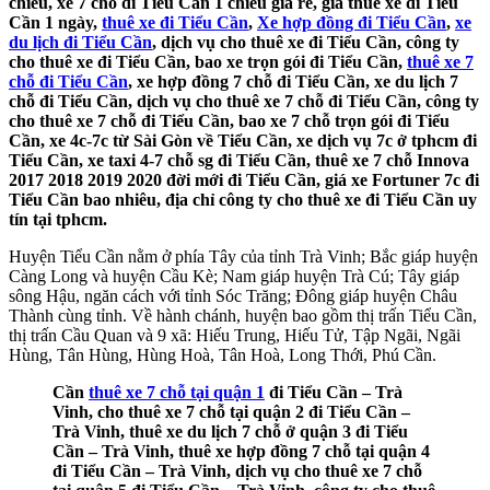
chiều, xe 7 chỗ đi Tiểu Cần 1 chiều giá rẻ, giá thuê xe đi Tiểu
Cần 1 ngày,
thuê xe đi Tiểu Cần
,
Xe hợp đồng đi Tiểu Cần
,
xe
du lịch đi Tiểu Cần
, dịch vụ cho thuê xe đi Tiểu Cần, công ty
cho thuê xe đi Tiểu Cần, bao xe trọn gói đi Tiểu Cần,
thuê xe 7
chỗ đi Tiểu Cần
, xe hợp đồng 7 chỗ đi Tiểu Cần, xe du lịch 7
chỗ đi Tiểu Cần, dịch vụ cho thuê xe 7 chỗ đi Tiểu Cần, công ty
cho thuê xe 7 chỗ đi Tiểu Cần, bao xe 7 chỗ trọn gói đi Tiểu
Cần, xe 4c-7c từ Sài Gòn về Tiểu Cần, xe dịch vụ 7c ở tphcm đi
Tiểu Cần, xe taxi 4-7 chỗ sg đi Tiểu Cần, thuê xe 7 chỗ Innova
2017 2018 2019 2020 đời mới đi Tiểu Cần, giá xe Fortuner 7c đi
Tiểu Cần bao nhiêu, địa chỉ công ty cho thuê xe đi Tiểu Cần uy
tín tại tphcm.
Huyện Tiểu Cần nằm ở phía Tây của tỉnh Trà Vinh; Bắc giáp huyện
Càng Long và huyện Cầu Kè; Nam giáp huyện Trà Cú; Tây giáp
sông Hậu, ngăn cách với tỉnh Sóc Trăng; Đông giáp huyện Châu
Thành cùng tỉnh. Về hành chánh, huyện bao gồm thị trấn Tiểu Cần,
thị trấn Cầu Quan và 9 xã: Hiếu Trung, Hiếu Tử, Tập Ngãi, Ngãi
Hùng, Tân Hùng, Hùng Hoà, Tân Hoà, Long Thới, Phú Cần.
Cần
thuê xe 7 chỗ tại quận 1
đi Tiểu Cần – Trà
Vinh, cho thuê xe 7 chỗ tại quận 2 đi Tiểu Cần –
Trà Vinh, thuê xe du lịch 7 chỗ ở quận 3 đi Tiểu
Cần – Trà Vinh, thuê xe hợp đồng 7 chỗ tại quận 4
đi Tiểu Cần – Trà Vinh, dịch vụ cho thuê xe 7 chỗ