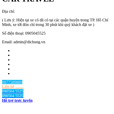
Địa chỉ:
TP.HCM
, Việt Nam
( Lưu ý: Hiện tại xe có đã có tại các quận huyện trong TP. Hồ Chí
Minh, xe tới đón chỉ trong 30 phút khi quý khách đặt xe )
Số điện thoại: 0905045525
Email: admin@dichung.vn
0977589889
Liên hệ ........
090504 5525
090504 5525
Hỗ trợ trực tuyến