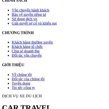
CHÍNH SÁCH
Vận chuyển hành khách
Bảo vệ quyền riêng tư
Sử dụng dịch vụ
Giải quyết sự cố và khiếu nại
CHƯƠNG TRÌNH
Khách hàng thường xuyên
Khách hàng tổ chức
Chia sẻ doanh thu
Đối tác vận chuyển
GIỚI THIỆU
Về chúng tôi
Đối tác của chúng tôi
Tuyển dụng
Tin tức công ty
DỊCH VỤ XE DU LỊCH
CAR TRAVEL