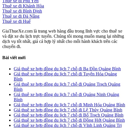
Thuê xe đi Phú Yên
Thuê xe đi Khánh Hòa
Thuê xe đi Bình Định
Thuê xe đi Đà Nẵng
Thuê xe đi Huế
GiaThueXe.com là trang web hàng đầu trong lĩnh vực cho thuê xe
và đặt xe du lịch trực tuyến. Chúng tôi mong muốn mang lại những
dịch vụ tốt nhất, giá cả hợp lý nhất cho mỗi hành khách trên các
chuyến đi.
Bài viết mới
Giá thuê xe hợp đồng du lịch 7 chỗ đi Ba Đồn Quảng Bình
Giá thuê xe hợp đồng du lịch 7 chỗ đi Tuyên Hóa Quảng
Bình
Giá thuê xe hợp đồng du lịch 7 chỗ đi Quảng Trạch Quảng
Bình
Giá thuê xe hợp đồng du lịch 7 chỗ đi Quảng Ninh Quảng
Bình
Giá thuê xe hợp đồng du lịch 7 chỗ đi Minh Hóa Quảng Bình
Giá thuê xe hợp đồng du lịch 7 chỗ đi Lệ Thủy Quảng Bình
Giá thuê xe hợp đồng du lịch 7 chỗ đi Bố Trạch Quảng Bình
Giá thuê xe hợp đồng du lịch 7 chỗ đi Đồng Hới Quảng Bình
Giá thuê xe hợp đồng du lịch 7 chỗ đi Vĩnh Linh Quảng Trị