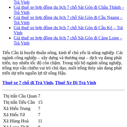
Trà Vinh
Giá thuê xe hợp đồng du lịch 7 chỗ Sài Gòn đi Châu Thành –
Trà Vinh
Giá thuê xe hợp đồng du lịch 7 chỗ Sài Gòn đi Cầu Ngang –
Trà Vinh
Giá thuê xe hợp đồng du lịch 7 chỗ Sài Gòn đi Cầu Kè – Trà
Vinh
Giá thuê xe hợp đồng du lịch 7 chỗ Sài Gòn đi Càng Long –
Trà Vinh
Tiểu Cần là huyện thuần nông, kinh tế chủ yếu là nông nghiệp. Các
ngành công nghiệp – xây dựng và thương mại – dịch vụ đang phát
triển, tuy nhiên tốc độ còn chậm. Trong nội bộ ngành nông nghiệp,
trồng trọt vẫn chiếm vai trò chủ đạo, nuôi trồng thủy sản đang phát
triển dự trên nguồn lợi từ sông Hậu.
Thuê xe 7 chỗ đi Trà Vinh
,
Thuê Xe Đi Trà Vinh
Thị trấn Cầu Quan
7
Thị trấn Tiểu Cần
15
Xã Hiếu Trung
7
Xã Hiếu Tử
7
Xã Hùng Hoà
11