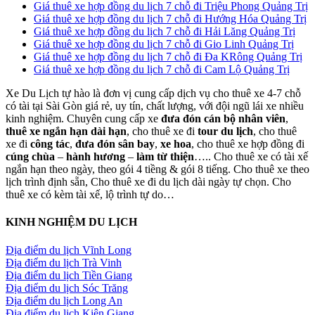
Giá thuê xe hợp đồng du lịch 7 chỗ đi Triệu Phong Quảng Trị
Giá thuê xe hợp đồng du lịch 7 chỗ đi Hướng Hóa Quảng Trị
Giá thuê xe hợp đồng du lịch 7 chỗ đi Hải Lăng Quảng Trị
Giá thuê xe hợp đồng du lịch 7 chỗ đi Gio Linh Quảng Trị
Giá thuê xe hợp đồng du lịch 7 chỗ đi Đa KRông Quảng Trị
Giá thuê xe hợp đồng du lịch 7 chỗ đi Cam Lộ Quảng Trị
Xe Du Lịch tự hào là đơn vị cung cấp dịch vụ cho thuê xe 4-7 chỗ
có tài tại Sài Gòn giá rẻ, uy tín, chất lượng, với đội ngũ lái xe nhiều
kinh nghiệm. Chuyên cung cấp xe
đưa đón cán bộ nhân viên
,
thuê xe ngắn hạn dài hạn
, cho thuê xe đi
tour du lịch
, cho thuê
xe đi
công tác
,
đưa đón sân bay
,
xe hoa
, cho thuê xe hợp đồng đi
cúng chùa
–
hành hương
–
làm từ thiện
….. Cho thuê xe có tài xế
ngắn hạn theo ngày, theo gói 4 tiềng & gói 8 tiếng. Cho thuê xe theo
lịch trình định sẵn, Cho thuê xe đi du lịch dài ngày tự chọn. Cho
thuê xe có kèm tài xế, lộ trình tự do…
KINH NGHIỆM DU LỊCH
Địa điểm du lịch Vĩnh Long
Địa điểm du lịch Trà Vinh
Địa điểm du lịch Tiền Giang
Địa điểm du lịch Sóc Trăng
Địa điểm du lịch Long An
Địa điểm du lịch Kiên Giang