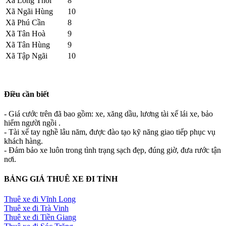
Xã Long Thới
8
Xã Ngãi Hùng
10
Xã Phú Cần
8
Xã Tân Hoà
9
Xã Tân Hùng
9
Xã Tập Ngãi
10
Điều cần biết
- Giá cước trên đã bao gồm: xe, xăng dầu, lương tài xế lái xe, bảo
hiểm người ngồi .
- Tài xế tay nghề lâu năm, được đào tạo kỹ năng giao tiếp phục vụ
khách hàng.
- Đảm bảo xe luôn trong tình trạng sạch đẹp, đúng giờ, đưa rước tận
nơi.
BẢNG GIÁ THUÊ XE ĐI TỈNH
Thuê xe đi Vĩnh Long
Thuê xe đi Trà Vinh
Thuê xe đi Tiền Giang