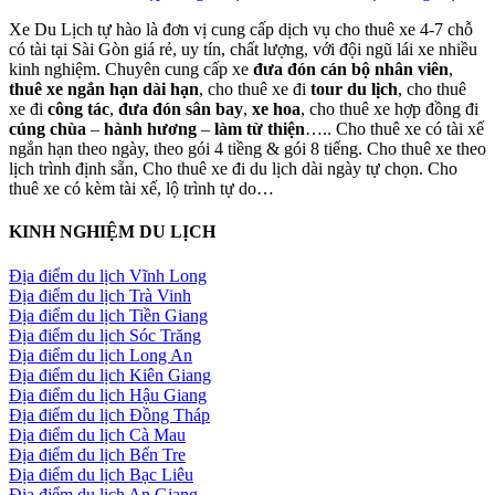
Xe Du Lịch tự hào là đơn vị cung cấp dịch vụ cho thuê xe 4-7 chỗ
có tài tại Sài Gòn giá rẻ, uy tín, chất lượng, với đội ngũ lái xe nhiều
kinh nghiệm. Chuyên cung cấp xe
đưa đón cán bộ nhân viên
,
thuê xe ngắn hạn dài hạn
, cho thuê xe đi
tour du lịch
, cho thuê
xe đi
công tác
,
đưa đón sân bay
,
xe hoa
, cho thuê xe hợp đồng đi
cúng chùa
–
hành hương
–
làm từ thiện
….. Cho thuê xe có tài xế
ngắn hạn theo ngày, theo gói 4 tiềng & gói 8 tiếng. Cho thuê xe theo
lịch trình định sẵn, Cho thuê xe đi du lịch dài ngày tự chọn. Cho
thuê xe có kèm tài xế, lộ trình tự do…
KINH NGHIỆM DU LỊCH
Địa điểm du lịch Vĩnh Long
Địa điểm du lịch Trà Vinh
Địa điểm du lịch Tiền Giang
Địa điểm du lịch Sóc Trăng
Địa điểm du lịch Long An
Địa điểm du lịch Kiên Giang
Địa điểm du lịch Hậu Giang
Địa điểm du lịch Đồng Tháp
Địa điểm du lịch Cà Mau
Địa điểm du lịch Bến Tre
Địa điểm du lịch Bạc Liêu
Địa điểm du lịch An Giang