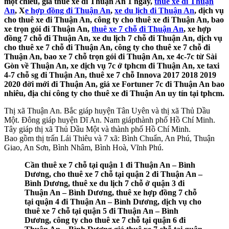
một chiều, giá thuê xe đi Thuận An 1 ngày,
thuê xe đi Thuận
An
, X
e hợp đồng đi Thuận An
,
xe du lịch đi Thuận An
, dịch vụ
cho thuê xe đi Thuận An, công ty cho thuê xe đi Thuận An, bao
xe trọn gói đi Thuận An,
thuê xe 7 chỗ đi Thuận An
, xe hợp
đồng 7 chỗ đi Thuận An, xe du lịch 7 chỗ đi Thuận An, dịch vụ
cho thuê xe 7 chỗ đi Thuận An, công ty cho thuê xe 7 chỗ đi
Thuận An, bao xe 7 chỗ trọn gói đi Thuận An, xe 4c-7c từ Sài
Gòn về Thuận An, xe dịch vụ 7c ở tphcm đi Thuận An, xe taxi
4-7 chỗ sg đi Thuận An, thuê xe 7 chỗ Innova 2017 2018 2019
2020 đời mới đi Thuận An, giá xe Fortuner 7c đi Thuận An bao
nhiêu, địa chỉ công ty cho thuê xe đi Thuận An uy tín tại tphcm.
Thị xã Thuận An. Bắc giáp huyện Tân Uyên và thị xã Thủ Dầu
Một. Đông giáp huyện Dĩ An. Nam giápthành phố Hồ Chí Minh.
Tây giáp thị xã Thủ Dầu Một và thành phố Hồ Chí Minh.
Bao gồm thị trấn Lái Thiêu và 7 xã: Bình Chuẩn, An Phú, Thuận
Giao, An Sơn, Bình Nhâm, Bình Hoà, Vĩnh Phú.
Cần thuê xe 7 chỗ tại quận 1 đi Thuận An – Bình
Dương, cho thuê xe 7 chỗ tại quận 2 đi Thuận An –
Bình Dương, thuê xe du lịch 7 chỗ ở quận 3 đi
Thuận An – Bình Dương, thuê xe hợp đồng 7 chỗ
tại quận 4 đi Thuận An – Bình Dương, dịch vụ cho
thuê xe 7 chỗ tại quận 5 đi Thuận An – Bình
Dương, công ty cho thuê xe 7 chỗ tại quận 6 đi