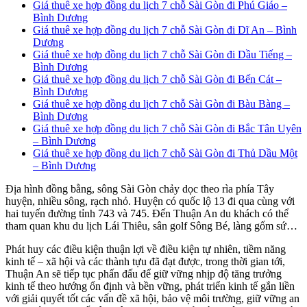
Giá thuê xe hợp đồng du lịch 7 chỗ Sài Gòn đi Phú Giáo –
Bình Dương
Giá thuê xe hợp đồng du lịch 7 chỗ Sài Gòn đi Dĩ An – Bình
Dương
Giá thuê xe hợp đồng du lịch 7 chỗ Sài Gòn đi Dầu Tiếng –
Bình Dương
Giá thuê xe hợp đồng du lịch 7 chỗ Sài Gòn đi Bến Cát –
Bình Dương
Giá thuê xe hợp đồng du lịch 7 chỗ Sài Gòn đi Bàu Bàng –
Bình Dương
Giá thuê xe hợp đồng du lịch 7 chỗ Sài Gòn đi Bắc Tân Uyên
– Bình Dương
Giá thuê xe hợp đồng du lịch 7 chỗ Sài Gòn đi Thủ Dầu Một
– Bình Dương
Địa hình đồng bằng, sông Sài Gòn chảy dọc theo rìa phía Tây
huyện, nhiều sông, rạch nhỏ. Huyện có quốc lộ 13 đi qua cùng với
hai tuyến đường tỉnh 743 và 745. Đến Thuận An du khách có thể
tham quan khu du lịch Lái Thiêu, sân golf Sông Bé, làng gốm sứ…
Phát huy các điều kiện thuận lợi về điều kiện tự nhiên, tiềm năng
kinh tế – xã hội và các thành tựu đã đạt được, trong thời gian tới,
Thuận An sẽ tiếp tục phấn đấu để giữ vững nhịp độ tăng trưởng
kinh tế theo hướng ổn định và bền vững, phát triển kinh tế gắn liền
với giải quyết tốt các vấn đề xã hội, bảo vệ môi trường, giữ vững an