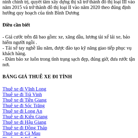
ninh chính trị, quyết tâm xây dựng thị xã trở thành đô thị loại III vào
năm 2015 và trở thành đô thị loại II vào năm 2020 theo đúng định
hướng quy hoạch của tỉnh Bình Dương
Điều cần biết
- Giá cước trên đã bao gồm: xe, xăng dầu, lương tài xế lái xe, bảo
hiểm người ngồi .
- Tài xế tay nghề lâu năm, được đào tạo kỹ năng giao tiếp phục vụ
khách hàng.
- Đảm bảo xe luôn trong tình trạng sạch đẹp, đúng giờ, đưa rước tận
nơi.
BẢNG GIÁ THUÊ XE ĐI TỈNH
Thuê xe đi Vĩnh Long
Thuê xe đi Trà Vinh
Thuê xe đi Tiền Giang
Thuê xe đi Sóc Trăng
Thuê xe đi Long An
Thuê xe đi Kiên Giang
Thuê xe đi Hậu Giang
Thuê xe đi Đồng Tháp
Thuê xe đi Cà Mau