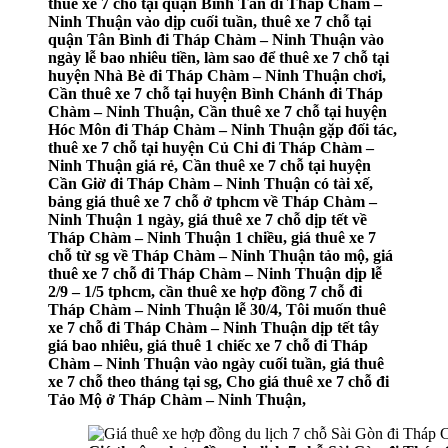
thuê xe 7 chỗ tại quận Bình Tân đi Tháp Chàm –
Ninh Thuận vào dịp cuối tuần, thuê xe 7 chỗ tại
quận Tân Bình đi Tháp Chàm – Ninh Thuận vào
ngày lễ bao nhiêu tiền, làm sao để thuê xe 7 chỗ tại
huyện Nhà Bè đi Tháp Chàm – Ninh Thuận chơi,
Cần thuê xe 7 chỗ tại huyện Bình Chánh đi Tháp
Chàm – Ninh Thuận, Cần thuê xe 7 chỗ tại huyện
Hóc Môn đi Tháp Chàm – Ninh Thuận gặp đối tác,
thuê xe 7 chỗ tại huyện Củ Chi đi Tháp Chàm –
Ninh Thuận giá rẻ, Cần thuê xe 7 chỗ tại huyện
Cần Giờ đi Tháp Chàm – Ninh Thuận có tài xế,
bảng giá thuê xe 7 chỗ ở tphcm về Tháp Chàm –
Ninh Thuận 1 ngày, giá thuê xe 7 chỗ dịp tết về
Tháp Chàm – Ninh Thuận 1 chiều, giá thuê xe 7
chỗ từ sg về Tháp Chàm – Ninh Thuận tảo mộ, giá
thuê xe 7 chỗ đi Tháp Chàm – Ninh Thuận dịp lễ
2/9 – 1/5 tphcm, cần thuê xe hợp đồng 7 chỗ đi
Tháp Chàm – Ninh Thuận lễ 30/4, Tôi muốn thuê
xe 7 chỗ đi Tháp Chàm – Ninh Thuận dịp tết tây
giá bao nhiêu, giá thuê 1 chiếc xe 7 chỗ đi Tháp
Chàm – Ninh Thuận vào ngày cuối tuần, giá thuê
xe 7 chỗ theo tháng tại sg, Cho giá thuê xe 7 chỗ đi
Tảo Mộ ở Tháp Chàm – Ninh Thuận,