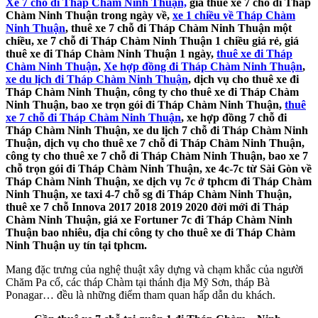
Xe 7 chỗ đi Tháp Chàm Ninh Thuận,
giá thuê xe 7 chỗ đi Tháp
Chàm Ninh Thuận trong ngày về,
xe 1 chiều về Tháp Chàm
Ninh Thuận
, thuê xe 7 chỗ đi Tháp Chàm Ninh Thuận một
chiều, xe 7 chỗ đi Tháp Chàm Ninh Thuận 1 chiều giá rẻ, giá
thuê xe đi Tháp Chàm Ninh Thuận 1 ngày,
thuê xe đi Tháp
Chàm Ninh Thuận
,
Xe hợp đồng đi Tháp Chàm Ninh Thuận
,
xe du lịch đi Tháp Chàm Ninh Thuận
, dịch vụ cho thuê xe đi
Tháp Chàm Ninh Thuận, công ty cho thuê xe đi Tháp Chàm
Ninh Thuận, bao xe trọn gói đi Tháp Chàm Ninh Thuận,
thuê
xe 7 chỗ đi Tháp Chàm Ninh Thuận
, xe hợp đồng 7 chỗ đi
Tháp Chàm Ninh Thuận, xe du lịch 7 chỗ đi Tháp Chàm Ninh
Thuận, dịch vụ cho thuê xe 7 chỗ đi Tháp Chàm Ninh Thuận,
công ty cho thuê xe 7 chỗ đi Tháp Chàm Ninh Thuận, bao xe 7
chỗ trọn gói đi Tháp Chàm Ninh Thuận, xe 4c-7c từ Sài Gòn về
Tháp Chàm Ninh Thuận, xe dịch vụ 7c ở tphcm đi Tháp Chàm
Ninh Thuận, xe taxi 4-7 chỗ sg đi Tháp Chàm Ninh Thuận,
thuê xe 7 chỗ Innova 2017 2018 2019 2020 đời mới đi Tháp
Chàm Ninh Thuận, giá xe Fortuner 7c đi Tháp Chàm Ninh
Thuận bao nhiêu, địa chỉ công ty cho thuê xe đi Tháp Chàm
Ninh Thuận uy tín tại tphcm.
Mang đặc trưng của nghệ thuật xây dựng và chạm khắc của người
Chăm Pa cổ, các tháp Chàm tại thánh địa Mỹ Sơn, tháp Bà
Ponagar… đều là những điểm tham quan hấp dẫn du khách.