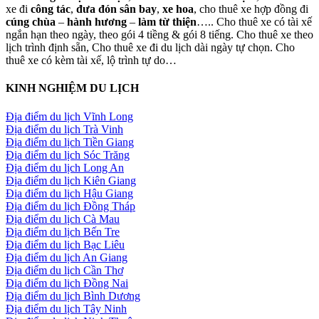
xe đi
công tác
,
đưa đón sân bay
,
xe hoa
, cho thuê xe hợp đồng đi
cúng chùa
–
hành hương
–
làm từ thiện
….. Cho thuê xe có tài xế
ngắn hạn theo ngày, theo gói 4 tiềng & gói 8 tiếng. Cho thuê xe theo
lịch trình định sẵn, Cho thuê xe đi du lịch dài ngày tự chọn. Cho
thuê xe có kèm tài xế, lộ trình tự do…
KINH NGHIỆM DU LỊCH
Địa điểm du lịch Vĩnh Long
Địa điểm du lịch Trà Vinh
Địa điểm du lịch Tiền Giang
Địa điểm du lịch Sóc Trăng
Địa điểm du lịch Long An
Địa điểm du lịch Kiên Giang
Địa điểm du lịch Hậu Giang
Địa điểm du lịch Đồng Tháp
Địa điểm du lịch Cà Mau
Địa điểm du lịch Bến Tre
Địa điểm du lịch Bạc Liêu
Địa điểm du lịch An Giang
Địa điểm du lịch Cần Thơ
Địa điểm du lịch Đồng Nai
Địa điểm du lịch Bình Dương
Địa điểm du lịch Tây Ninh