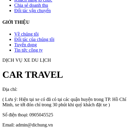
Chia sẻ doanh thu
Đối tác vận chuyển
GIỚI THIỆU
Về chúng tôi
Đối tác của chúng tôi
Tuyển dụng
Tin tức công ty
DỊCH VỤ XE DU LỊCH
CAR TRAVEL
Địa chỉ:
TP.HCM
, Việt Nam
( Lưu ý: Hiện tại xe có đã có tại các quận huyện trong TP. Hồ Chí
Minh, xe tới đón chỉ trong 30 phút khi quý khách đặt xe )
Số điện thoại: 0905045525
Email: admin@dichung.vn