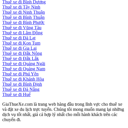
Thuê xe đi Bình Dương
Thuê xe đi Tây Ninh
Thuê xe đi Ninh Thuận
Thuê xe đi Bình Thuận
Thuê xe đi Bình Phước
Thuê xe đi Vũng Tàu
Thuê xe đi Lâm Đồng
Thuê xe đi Đà Lạt
Thuê xe đi Kon Tum
Thuê xe đi Gia Lai
Thuê xe đi Đắk Nông
Thuê xe đi Đắk Lắk
Thuê xe đi Quảng Ngãi
Thuê xe đi Quảng Nam
Thuê xe đi Phú Yên
Thuê xe đi Khánh Hòa
Thuê xe đi Bình Định
Thuê xe đi Đà Nẵng
Thuê xe đi Huế
GiaThueXe.com là trang web hàng đầu trong lĩnh vực cho thuê xe
và đặt xe du lịch trực tuyến. Chúng tôi mong muốn mang lại những
dịch vụ tốt nhất, giá cả hợp lý nhất cho mỗi hành khách trên các
chuyến đi.