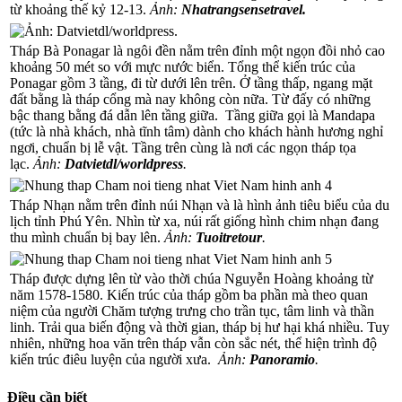
từ khoảng thế kỷ 12-13.
Ảnh:
Nhatrangsensetravel.
Tháp Bà Ponagar là ngôi đền nằm trên đỉnh một ngọn đồi nhỏ cao
khoảng 50 mét so với mực nước biển. Tổng thể kiến trúc của
Ponagar gồm 3 tầng, đi từ dưới lên trên. Ở tầng thấp, ngang mặt
đất bằng là tháp cổng mà nay không còn nữa. Từ đấy có những
bậc thang bằng đá dẫn lên tầng giữa. Tầng giữa gọi là Mandapa
(tức là nhà khách, nhà tĩnh tâm) dành cho khách hành hương nghỉ
ngơi, chuẩn bị lễ vật. Tầng trên cùng là nơi các ngọn tháp tọa
lạc.
Ảnh:
Datvietdl/worldpress
.
Tháp Nhạn nằm trên đỉnh núi Nhạn và là hình ảnh tiêu biểu của du
lịch tỉnh Phú Yên. Nhìn từ xa, núi rất giống hình chim nhạn đang
thu mình chuẩn bị bay lên.
Ảnh:
Tuoitretour
.
Tháp được dựng lên từ vào thời chúa Nguyễn Hoàng khoảng từ
năm 1578-1580. Kiến trúc của tháp gồm ba phần mà theo quan
niệm của người Chăm tượng trưng cho trần tục, tâm linh và thần
linh. Trải qua biến động và thời gian, tháp bị hư hại khá nhiều. Tuy
nhiên, những hoa văn trên tháp vẫn còn sắc nét, thể hiện trình độ
kiến trúc điêu luyện của người xưa.
Ảnh:
Panoramio
.
Điều cần biết