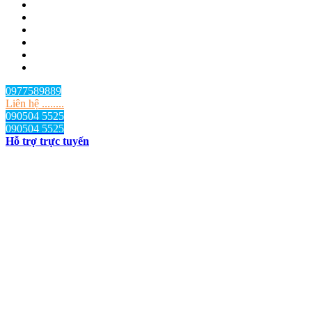
0977589889
Liên hệ ........
090504 5525
090504 5525
Hỗ trợ trực tuyến