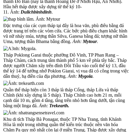
thành Đồ Bàn (nay là thành Hoàng Đế ở Nhơn Hậu, An Nhơn).
Hầu hết tháp được xây dựng từ thế kỷ 10-
11.
Ảnh:
Dulichbinhdinh
.
Đặc trưng của các cụm tháp tại đây là hoa văn, phù điêu bằng đá
được trang trí trên các vòm cửa. Các bức phù điêu chạm khắc hình
vũ nữ nhảy múa, tượng thần Silva, Ganesa bằng đá; tượng nữ thần
Uma, tượng thần Bhama bằng đồng.
Ảnh:
Mytour
.
Tháp Poklong Garai thuộc phường Đô Vinh, TP Phan Rang –
Tháp Chàm, cách trung tâm thành phố 5 km về phía tây bắc. Tháp
được người Chăm xây trên đỉnh Đồi Trầu vào cuối thế kỷ 13, đầu
thế kỷ 14 để tưởng nhớ Poklon Giarai, vị vua đã có công trong việc
dẫn thuỷ, hạ điền của địa phương.
Ảnh:
Mygola
.
Quần thể tháp hiện còn 3 tháp là tháp Cổng, tháp Lửa và tháp
Chính (khi xây dựng là 5 tháp). Tháp Chính cao hơn 21 m, mỗi
cạnh dài 10 m, gồm 4 tầng, tầng trên nhỏ hơn tầng dưới, tận cùng
bằng một linga đá.
Ảnh:
Trekearth.
Khu di tích Tháp Bà Ponagar, thuộc TP Nha Trang, tỉnh Khánh
Hòa là một trong những quần thể kiến trúc thuộc nền văn hóa
Chăm Pa quy mô nhất còn lại ở miền Trung. Tháp được xây dựng