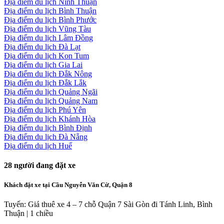
Địa điểm du lịch Ninh Thuận
Địa điểm du lịch Bình Thuận
Địa điểm du lịch Bình Phước
Địa điểm du lịch Vũng Tàu
Địa điểm du lịch Lâm Đồng
Địa điểm du lịch Đà Lạt
Địa điểm du lịch Kon Tum
Địa điểm du lịch Gia Lai
Địa điểm du lịch Đắk Nông
Địa điểm du lịch Đắk Lắk
Địa điểm du lịch Quảng Ngãi
Địa điểm du lịch Quảng Nam
Địa điểm du lịch Phú Yên
Địa điểm du lịch Khánh Hòa
Địa điểm du lịch Bình Định
Địa điểm du lịch Đà Nẵng
Địa điểm du lịch Huế
28
người đang đặt xe
Khách đặt xe tại Cầu Nguyễn Văn Cừ, Quận 8
Tuyến: Giá thuê xe 4 – 7 chỗ Quận 7 Sài Gòn đi Tánh Linh, Bình
Thuận | 1 chiều