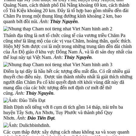
Quảng Nam, cách thành phố Đà Nẵng khoảng 69 km, cách thành
cổ Trà Kiệu khoảng 20 km. Đây là tổ hợp bao gồm nhiều đền đài
Chăm Pa trong một thung lũng đường kính khoảng 2 km, bao
quanh bởi đồi núi.
Ảnh:
Thủy Nguyên
.
Thánh địa từng là nơi tổ chức cúng tế của vương triều Chăm Pa
cũng như là lăng mộ của các vị vua Chăm, hoàng thân, quốc thích.
Hiện Mỹ Sơn được coi là một trong những trung tâm đền đài chính
của Ấn Độ giáo ở khu vực Đông Nam Á, và là di sản duy nhất của
thể loại này tại Việt Nam.
Ảnh:
Thủy Nguyên
.
Điểm lạ tại đây là hầu hết các tượng đều mất đầu. Có rất nhiều giả
thuyết cho điều này. Được tán thành nhiều nhất là giải thích những
người dân Chăm Pa cổ khi quyết định rời khỏi vùng đất này đã
mang đầu của các bức tượng đến nơi định cư mới để thờ
cúng.
Ảnh:
Thủy Nguyên
.
Bình Định nổi tiếng với 8 cụm di tích gồm 14 tháp, trải trên ba
huyện Tây Sơn, An Nhơn, Tuy Phước và thành phố Quy
Nhơn.
Ảnh:
Đào Tiến Đạt
.
Các cụm tháp được xây dựng cách nhau không xa và xoay quanh