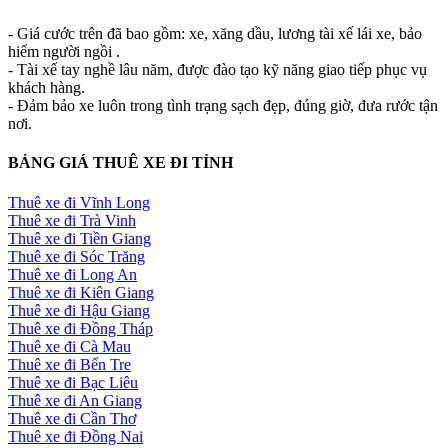
- Giá cước trên đã bao gồm: xe, xăng dầu, lương tài xế lái xe, bảo
hiểm người ngồi .
- Tài xế tay nghề lâu năm, được đào tạo kỹ năng giao tiếp phục vụ
khách hàng.
- Đảm bảo xe luôn trong tình trạng sạch đẹp, đúng giờ, đưa rước tận
nơi.
BẢNG GIÁ THUÊ XE ĐI TỈNH
Thuê xe đi Vĩnh Long
Thuê xe đi Trà Vinh
Thuê xe đi Tiền Giang
Thuê xe đi Sóc Trăng
Thuê xe đi Long An
Thuê xe đi Kiên Giang
Thuê xe đi Hậu Giang
Thuê xe đi Đồng Tháp
Thuê xe đi Cà Mau
Thuê xe đi Bến Tre
Thuê xe đi Bạc Liêu
Thuê xe đi An Giang
Thuê xe đi Cần Thơ
Thuê xe đi Đồng Nai