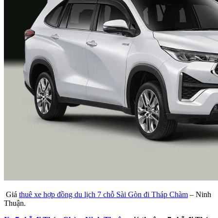
Giá
thuê xe hợp đồng du lịch 7 chỗ Sài Gòn đi Tháp Chàm
– Ninh
Thuận.