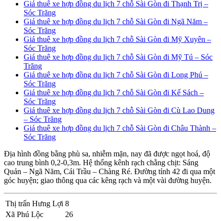
Giá thuê xe hợp đồng du lịch 7 chỗ Sài Gòn đi Thạnh Trị –
Sóc Trăng
Giá thuê xe hợp đồng du lịch 7 chỗ Sài Gòn đi Ngã Năm –
Sóc Trăng
Giá thuê xe hợp đồng du lịch 7 chỗ Sài Gòn đi Mỹ Xuyên –
Sóc Trăng
Giá thuê xe hợp đồng du lịch 7 chỗ Sài Gòn đi Mỹ Tú – Sóc
Trăng
Giá thuê xe hợp đồng du lịch 7 chỗ Sài Gòn đi Long Phú –
Sóc Trăng
Giá thuê xe hợp đồng du lịch 7 chỗ Sài Gòn đi Kế Sách –
Sóc Trăng
Giá thuê xe hợp đồng du lịch 7 chỗ Sài Gòn đi Cù Lao Dung
– Sóc Trăng
Giá thuê xe hợp đồng du lịch 7 chỗ Sài Gòn đi Châu Thành –
Sóc Trăng
Địa hình đồng bằng phù sa, nhiễm mặn, nay đã được ngọt hoá, độ
cao trung bình 0,2-0,3m. Hệ thống kênh rạch chằng chịt: Sáng
Quản – Ngã Năm, Cái Trầu – Chàng Ré. Đường tỉnh 42 đi qua một
góc huyện; giao thông qua các kêng rạch và một vài đường huyện.
Thị trấn Hưng Lợi
8
Xã Phú Lộc
26