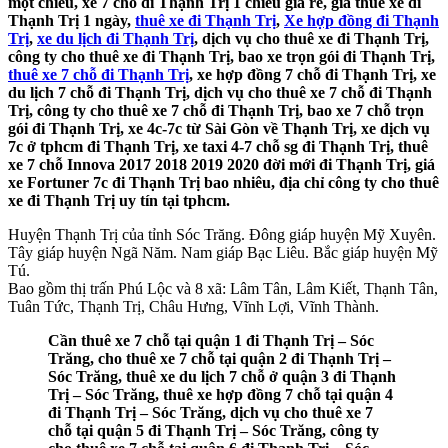
một chiều, xe 7 chỗ đi Thạnh Trị 1 chiều giá rẻ, giá thuê xe đi
Thạnh Trị 1 ngày,
thuê xe đi Thạnh Trị
,
Xe hợp đồng đi Thạnh
Trị
,
xe du lịch đi Thạnh Trị
, dịch vụ cho thuê xe đi Thạnh Trị,
công ty cho thuê xe đi Thạnh Trị, bao xe trọn gói đi Thạnh Trị,
thuê xe 7 chỗ đi Thạnh Trị
, xe hợp đồng 7 chỗ đi Thạnh Trị, xe
du lịch 7 chỗ đi Thạnh Trị, dịch vụ cho thuê xe 7 chỗ đi Thạnh
Trị, công ty cho thuê xe 7 chỗ đi Thạnh Trị, bao xe 7 chỗ trọn
gói đi Thạnh Trị, xe 4c-7c từ Sài Gòn về Thạnh Trị, xe dịch vụ
7c ở tphcm đi Thạnh Trị, xe taxi 4-7 chỗ sg đi Thạnh Trị, thuê
xe 7 chỗ Innova 2017 2018 2019 2020 đời mới đi Thạnh Trị, giá
xe Fortuner 7c đi Thạnh Trị bao nhiêu, địa chỉ công ty cho thuê
xe đi Thạnh Trị uy tín tại tphcm.
Huyện Thạnh Trị của tỉnh Sóc Trăng. Đông giáp huyện Mỹ Xuyên.
Tây giáp huyện Ngã Năm. Nam giáp Bạc Liêu. Bắc giáp huyện Mỹ
Tú.
Bao gồm thị trấn Phú Lộc và 8 xã: Lâm Tân, Lâm Kiết, Thạnh Tân,
Tuân Tức, Thạnh Trị, Châu Hưng, Vĩnh Lợi, Vĩnh Thành.
Cần thuê xe 7 chỗ tại quận 1 đi Thạnh Trị – Sóc
Trăng, cho thuê xe 7 chỗ tại quận 2 đi Thạnh Trị –
Sóc Trăng, thuê xe du lịch 7 chỗ ở quận 3 đi Thạnh
Trị – Sóc Trăng, thuê xe hợp đồng 7 chỗ tại quận 4
đi Thạnh Trị – Sóc Trăng, dịch vụ cho thuê xe 7
chỗ tại quận 5 đi Thạnh Trị – Sóc Trăng, công ty