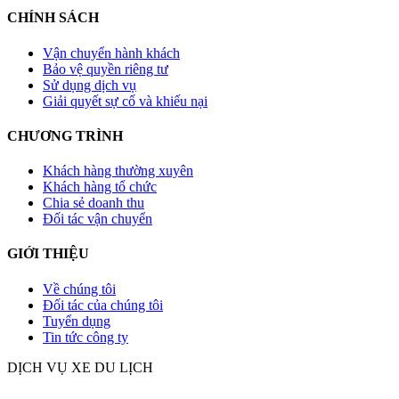
CHÍNH SÁCH
Vận chuyển hành khách
Bảo vệ quyền riêng tư
Sử dụng dịch vụ
Giải quyết sự cố và khiếu nại
CHƯƠNG TRÌNH
Khách hàng thường xuyên
Khách hàng tổ chức
Chia sẻ doanh thu
Đối tác vận chuyển
GIỚI THIỆU
Về chúng tôi
Đối tác của chúng tôi
Tuyển dụng
Tin tức công ty
DỊCH VỤ XE DU LỊCH