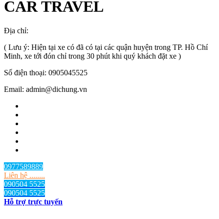
CAR TRAVEL
Địa chỉ:
TP.HCM
, Việt Nam
( Lưu ý: Hiện tại xe có đã có tại các quận huyện trong TP. Hồ Chí
Minh, xe tới đón chỉ trong 30 phút khi quý khách đặt xe )
Số điện thoại: 0905045525
Email: admin@dichung.vn
0977589889
Liên hệ ........
090504 5525
090504 5525
Hỗ trợ trực tuyến