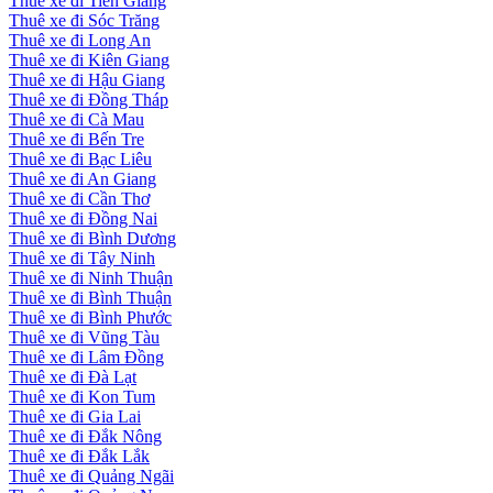
Thuê xe đi Tiền Giang
Thuê xe đi Sóc Trăng
Thuê xe đi Long An
Thuê xe đi Kiên Giang
Thuê xe đi Hậu Giang
Thuê xe đi Đồng Tháp
Thuê xe đi Cà Mau
Thuê xe đi Bến Tre
Thuê xe đi Bạc Liêu
Thuê xe đi An Giang
Thuê xe đi Cần Thơ
Thuê xe đi Đồng Nai
Thuê xe đi Bình Dương
Thuê xe đi Tây Ninh
Thuê xe đi Ninh Thuận
Thuê xe đi Bình Thuận
Thuê xe đi Bình Phước
Thuê xe đi Vũng Tàu
Thuê xe đi Lâm Đồng
Thuê xe đi Đà Lạt
Thuê xe đi Kon Tum
Thuê xe đi Gia Lai
Thuê xe đi Đắk Nông
Thuê xe đi Đắk Lắk
Thuê xe đi Quảng Ngãi