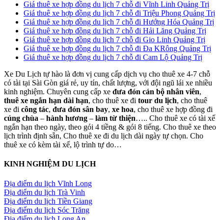
Giá thuê xe hợp đồng du lịch 7 chỗ đi Vĩnh Linh Quảng Trị
Giá thuê xe hợp đồng du lịch 7 chỗ đi Triệu Phong Quảng Trị
Giá thuê xe hợp đồng du lịch 7 chỗ đi Hướng Hóa Quảng Trị
Giá thuê xe hợp đồng du lịch 7 chỗ đi Hải Lăng Quảng Trị
Giá thuê xe hợp đồng du lịch 7 chỗ đi Gio Linh Quảng Trị
Giá thuê xe hợp đồng du lịch 7 chỗ đi Đa KRông Quảng Trị
Giá thuê xe hợp đồng du lịch 7 chỗ đi Cam Lộ Quảng Trị
Xe Du Lịch tự hào là đơn vị cung cấp dịch vụ cho thuê xe 4-7 chỗ
có tài tại Sài Gòn giá rẻ, uy tín, chất lượng, với đội ngũ lái xe nhiều
kinh nghiệm. Chuyên cung cấp xe
đưa đón cán bộ nhân viên
,
thuê xe ngắn hạn dài hạn
, cho thuê xe đi
tour du lịch
, cho thuê
xe đi
công tác
,
đưa đón sân bay
,
xe hoa
, cho thuê xe hợp đồng đi
cúng chùa
–
hành hương
–
làm từ thiện
….. Cho thuê xe có tài xế
ngắn hạn theo ngày, theo gói 4 tiềng & gói 8 tiếng. Cho thuê xe theo
lịch trình định sẵn, Cho thuê xe đi du lịch dài ngày tự chọn. Cho
thuê xe có kèm tài xế, lộ trình tự do…
KINH NGHIỆM DU LỊCH
Địa điểm du lịch Vĩnh Long
Địa điểm du lịch Trà Vinh
Địa điểm du lịch Tiền Giang
Địa điểm du lịch Sóc Trăng
Địa điểm du lịch Long An