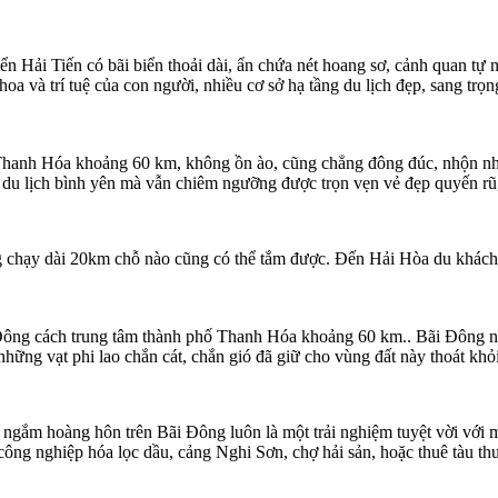
iển Hải Tiến có bãi biển thoải dài, ẩn chứa nét hoang sơ, cảnh quan tự
oa và trí tuệ của con người, nhiều cơ sở hạ tầng du lịch đẹp, sang trọ
anh Hóa khoảng 60 km, không ồn ào, cũng chẳng đông đúc, nhộn nhịp
du lịch bình yên mà vẫn chiêm ngưỡng được trọn vẹn vẻ đẹp quyến rũ, 
ắng chạy dài 20km chỗ nào cũng có thể tắm được. Đến Hải Hòa du khác
ông cách trung tâm thành phố Thanh Hóa khoảng 60 km.. Bãi Đông náu m
ững vạt phi lao chắn cát, chắn gió đã giữ cho vùng đất này thoát khỏi 
ngắm hoàng hôn trên Bãi Đông luôn là một trải nghiệm tuyệt vời với m
 công nghiệp hóa lọc dầu, cảng Nghi Sơn, chợ hải sản, hoặc thuê tàu th