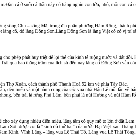
Đàn cá ở suối cá thần này có hàng nghìn con lớn, nhỏ, mỗi con cá có 
dòng sông Chu – sông Mã, trong địa phận phường Hàm Rồng, thành p
àng cổ, đó làng Đông Sơn.Làng Đông Sơn là làng Việt cổ có vị trí rất
 cho phép phát huy triệt để lợi thế của kinh tế ruộng nước và đất đồi.
. Trải qua bao thăng trầm của lịch sử đến nay làng cổ Đông Sơn vẫn cò
yện Thọ Xuân, cách thành phố Thanh Hoá 52 km về phía Tây Bắc.
ần, đền miếu và một hành cung của các vua nhà Hậu Lê mỗi lần về bái
hong, bên trái là rừng Phú Lâm, bên phải là núi Hương và núi Hàm Rồ
 Lê cho xây dựng nhiều điện miếu, lăng tẩm có quy mô to lớn ở đất Lam 
ng. Lam Sơn được coi là “kinh đô thứ hai” của nước Đại Việt sau Thă
Nam Kinh, Vĩnh Lăng – lăng vua Lê Thái Tổ, Lăng vua Lê Thái Tôn