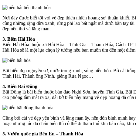
Nơi đây được biết tới với vẻ đẹp thiên nhiên hoang sơ, thuần khiết. B
cùng những rặng dừa xanh, rừng phi lao bát ngát mà dưới bàn tay tài h
đẹp nên thơ và lãng mạn.
3. Biển Hải Hòa
Biển Hải Hòa thuộc xã Hải Hòa – Tĩnh Gia – Thanh Hóa, Cách TP Th
Hải Hòa sẽ là một lựa chọn lý tưởng nếu bạn muốn tìm đến một điểm 
Bãi biển đẹp nguyên sơ, nước trong xanh, sóng hiền hòa. Bờ cát tr
Tĩnh Hải, Thành ông Ninh, giếng Rửa Ngọc…
4. Biển Bãi Đông
Bãi Đông là bãi biển thuộc bán đảo Nghi Sơn, huyện Tĩnh Gia, Bãi Đ
cao phóng tầm mắt ra xa, dải bờ biển này mang vẻ đẹp hoang dã của nh
Cũng bởi cái vẻ đẹp yên bình và lãng mạn ấy, nên đón bình minh hay 
hoặc những lúc đã chán biển thì có thể đi thăm thú khu bán đảo, khu
5. Vườn quốc gia Bến En – Thanh Hóa