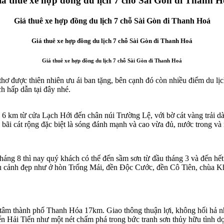
iá thuê xe hợp đồng du lịch 7 chỗ Sài Gòn đi Thanh H
Giá thuê xe hợp đồng du lịch 7 chỗ Sài Gòn đi Thanh Hoá
Giá thuê xe hợp đồng du lịch 7 chỗ Sài Gòn đi Thanh Hoá
Giá thuê xe hợp đồng du lịch 7 chỗ Sài Gòn đi Thanh Hoá
ên thơ được thiên nhiên ưu ái ban tặng, bên cạnh đó còn nhiều điểm du
h hấp dẫn tại đây nhé.
 km từ cửa Lạch Hới đến chân núi Trường Lệ, với bờ cát vàng trải dài,
 bãi cát rộng đặc biệt là sóng đánh mạnh và cao vừa đủ, nước trong và
áng 8 thì nay quý khách có thể đến sầm sơn từ đầu tháng 3 và đến hết
u cảnh đẹp như ở hòn Trống Mái, đền Độc Cước, đền Cô Tiên, chùa K
tâm thành phố Thanh Hóa 17km. Giao thông thuận lợi, không hối hả n
ển Hải Tiến như một nét chấm phá trong bức tranh sơn thủy hữu tình d