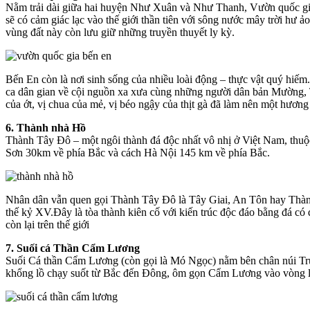
Nằm trải dài giữa hai huyện Như Xuân và Như Thanh, Vườn quốc gia B
sẽ có cảm giác lạc vào thế giới thần tiên với sông nước mây trời hư
vùng đất này còn lưu giữ những truyền thuyết ly kỳ.
Bến En còn là nơi sinh sống của nhiều loài động – thực vật quý hi
ca dân gian về cội nguồn xa xưa cùng những người dân bản Mường, 
của ớt, vị chua của mẻ, vị béo ngậy của thịt gà đã làm nên một hươn
6. Thành nhà Hồ
Thành Tây Đô – một ngôi thành đá độc nhất vô nhị ở Việt Nam, thu
Sơn 30km về phía Bắc và cách Hà Nội 145 km về phía Bắc.
Nhân dân vẫn quen gọi Thành Tây Đô là Tây Giai, An Tôn hay Thành
thế kỷ XV.Đây là tòa thành kiên cố với kiến trúc độc đáo bằng đá có 
còn lại trên thế giới
7. Suối cá Thần Cẩm Lương
Suối Cá thần Cẩm Lương (còn gọi là Mó Ngọc) nằm bên chân núi Tr
khổng lồ chạy suốt từ Bắc đến Đông, ôm gọn Cẩm Lương vào vòng l