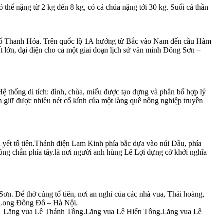
thể nặng từ 2 kg đến 8 kg, có cá chúa nặng tới 30 kg. Suối cá thần
hố Thanh Hóa. Trên quốc lộ 1A hướng từ Bắc vào Nam đến cầu Hàm
 lớn, đại diện cho cả một giai đoạn lịch sử văn minh Đông Sơn –
 Hệ thống di tích: đình, chùa, miếu được tạo dựng và phân bố hợp lý
n giữ được nhiều nét cổ kính của một làng quê nông nghiệp truyền
 yết tổ tiên.Thánh điện Lam Kinh phía bắc dựa vào núi Dầu, phía
ng chắn phía tây.là nơi người anh hùng Lê Lợi dựng cờ khởi nghĩa
Sơn. Để thờ cúng tổ tiên, nơi an nghỉ của các nhà vua, Thái hoàng,
ng Long Đông Đô – Hà Nội.
g, Lăng vua Lê Thánh Tông.Lăng vua Lê Hiến Tông.Lăng vua Lê