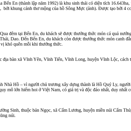
ến En (thành lập năm 1992) là khu sinh thái có diện tích 16.643ha, t
 ảo, bởi khung cảnh thơ mộng của hồ Sông Mực (ảnh). Được tạo bởi 4 c
ếm.Qua đêm tại Bến En, du khách sẽ được thưởng thức món cá quả nướn
Thái, Dao. Đến Bến En, du khách còn được thưởng thức món canh đắng
g vị khó quên mỗi khi thưởng thức.
ộc địa bàn xã Vĩnh Yên, Vĩnh Tiến, Vĩnh Long, huyện Vĩnh Lộc, cách
 Nhà Hồ – vì người chủ trương xây dựng thành là Hồ Quý Ly, người 
quy mô lớn hiếm hoi ở Việt Nam, có giá trị và độc đáo nhất, duy nhất 
ường Sinh, thuộc bản Ngọc, xã Cẩm Lương, huyện miền núi Cẩm Thủy,
ũng núi.