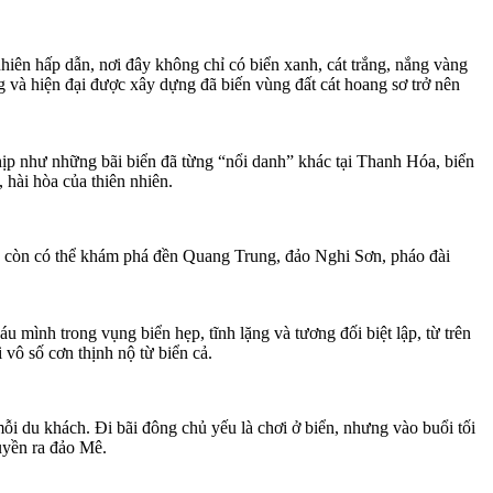
 nhiên hấp dẫn, nơi đây không chỉ có biển xanh, cát trắng, nắng vàng
ng và hiện đại được xây dựng đã biến vùng đất cát hoang sơ trở nên
 như những bãi biển đã từng “nổi danh” khác tại Thanh Hóa, biển
hài hòa của thiên nhiên.
h còn có thể khám phá đền Quang Trung, đảo Nghi Sơn, pháo đài
ình trong vụng biển hẹp, tĩnh lặng và tương đối biệt lập, từ trên
vô số cơn thịnh nộ từ biển cả.
ỗi du khách. Đi bãi đông chủ yếu là chơi ở biển, nhưng vào buổi tối
uyền ra đảo Mê.