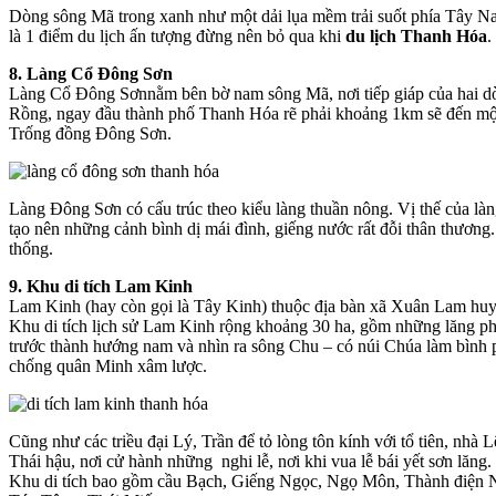
Dòng sông Mã trong xanh như một dải lụa mềm trải suốt phía Tây Nam.
là 1 điểm du lịch ấn tượng đừng nên bỏ qua khi
du lịch Thanh Hóa
.
8. Làng Cổ Đông Sơn
Làng Cổ Đông Sơnnằm bên bờ nam sông Mã, nơi tiếp giáp của hai 
Rồng, ngay đầu thành phố Thanh Hóa rẽ phải khoảng 1km sẽ đến một l
Trống đồng Đông Sơn.
Làng Đông Sơn có cấu trúc theo kiểu làng thuần nông. Vị thế của làng
tạo nên những cảnh bình dị mái đình, giếng nước rất đỗi thân thương
thống.
9. Khu di tích Lam Kinh
Lam Kinh (hay còn gọi là Tây Kinh) thuộc địa bàn xã Xuân Lam hu
Khu di tích lịch sử Lam Kinh rộng khoảng 30 ha, gồm những lăng ph
trước thành hướng nam và nhìn ra sông Chu – có núi Chúa làm bình p
chống quân Minh xâm lược.
Cũng như các triều đại Lý, Trần để tỏ lòng tôn kính với tổ tiên, nhà
Thái hậu, nơi cử hành những nghi lễ, nơi khi vua lễ bái yết sơn lă
Khu di tích bao gồm cầu Bạch, Giếng Ngọc, Ngọ Môn, Thành điện 