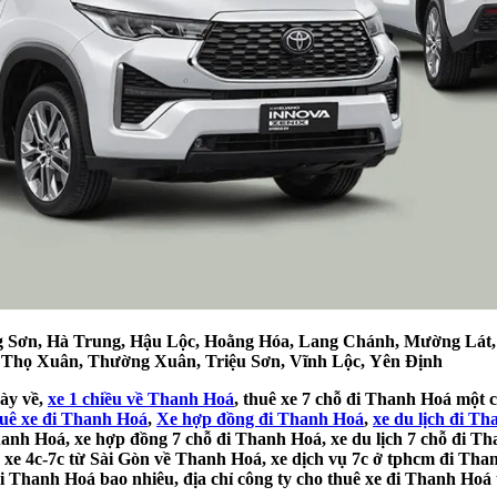
g Sơn, Hà Trung, Hậu Lộc, Hoằng Hóa, Lang Chánh, Mường Lát
Thọ Xuân, Thường Xuân, Triệu Sơn, Vĩnh Lộc, Yên Định
gày về,
xe 1 chiều về Thanh Hoá
, thuê xe 7 chỗ đi Thanh Hoá một ch
uê xe đi Thanh Hoá
,
Xe hợp đồng đi Thanh Hoá
,
xe du lịch đi T
hanh Hoá, xe hợp đồng 7 chỗ đi Thanh Hoá, xe du lịch 7 chỗ đi Th
 xe 4c-7c từ Sài Gòn về Thanh Hoá, xe dịch vụ 7c ở tphcm đi Than
 Thanh Hoá bao nhiêu, địa chỉ công ty cho thuê xe đi Thanh Hoá u