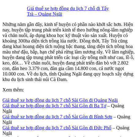
Giá thuê xe hợp đồng du lịch 7 chỗ đi Tây
Trà – Quảng Ngãi
Những năm gần đây, kinh tế huyện có phần nào khởi sắc hơn. Hiện
nay, huyện tập trung phát triển kinh tế theo hướng nông-lâm nghiệp
và chăn nuôi, áp dụng khoa học kỹ thuật vào sản xuất. Huyện có
khoảng 300ha diện tích trồng lúa nước. Đồng thời, Tây Trà cũng
đang khai hoang diện tích ruộng bậc thang, tăng diện tích trồng hoa
màu như đậu, bắp, hạn chế phá rừng làm nương rẫy. Về lâm nghiệp,
huyện đang tập trung phát triển các loại cây trồng mới như cau, lồ ô,
keo, đót… Về chăn nuôi, huyện đang phát triển đàn bò với 2.802
con, đàn heo 3.379 con, đàn gia cầm 14.800 con, cá nước ngọt
10.000 con. Về du lịch, tỉnh Quảng Ngãi đang quy hoạch xây dựng
khu du lịch sinh thái núi Cà Đam.
Xem thêm:
Giá thuê xe hợp đồng du lịch 7 chỗ Sài Gòn đi Quảng Ngãi
Giá thuê xe hợp đồng du lịch 7 chỗ Sài Gòn đi Ba Tơ
– Quảng
Ngãi
Giá thuê xe hợp đồng du lịch 7 chỗ Sài Gòn đi Bình Sơn
– Quảng
Ngãi
Giá thuê xe hợp đồng du lịch 7 chỗ Sài Gòn đi Đức Phổ
– Quảng
Ngãi