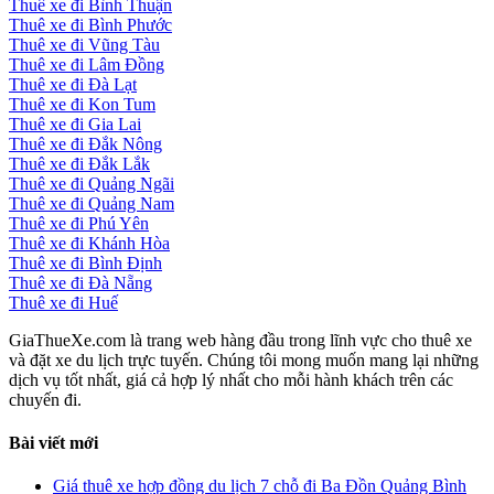
Thuê xe đi Bình Thuận
Thuê xe đi Bình Phước
Thuê xe đi Vũng Tàu
Thuê xe đi Lâm Đồng
Thuê xe đi Đà Lạt
Thuê xe đi Kon Tum
Thuê xe đi Gia Lai
Thuê xe đi Đắk Nông
Thuê xe đi Đắk Lắk
Thuê xe đi Quảng Ngãi
Thuê xe đi Quảng Nam
Thuê xe đi Phú Yên
Thuê xe đi Khánh Hòa
Thuê xe đi Bình Định
Thuê xe đi Đà Nẵng
Thuê xe đi Huế
GiaThueXe.com là trang web hàng đầu trong lĩnh vực cho thuê xe
và đặt xe du lịch trực tuyến. Chúng tôi mong muốn mang lại những
dịch vụ tốt nhất, giá cả hợp lý nhất cho mỗi hành khách trên các
chuyến đi.
Bài viết mới
Giá thuê xe hợp đồng du lịch 7 chỗ đi Ba Đồn Quảng Bình