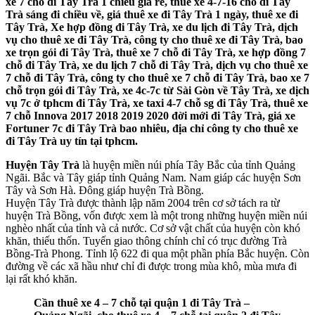
xe 7 chỗ đi Tây Trà 1 chiều giá rẻ, thuê xe 4-7-16 chỗ đi Tây
Trà sáng đi chiều về, giá thuê xe đi Tây Trà 1 ngày, thuê xe đi
Tây Trà, Xe hợp đồng đi Tây Trà, xe du lịch đi Tây Trà, dịch
vụ cho thuê xe đi Tây Trà, công ty cho thuê xe đi Tây Trà, bao
xe trọn gói đi Tây Trà, thuê xe 7 chỗ đi Tây Trà, xe hợp đồng 7
chỗ đi Tây Trà, xe du lịch 7 chỗ đi Tây Trà, dịch vụ cho thuê xe
7 chỗ đi Tây Trà, công ty cho thuê xe 7 chỗ đi Tây Trà, bao xe 7
chỗ trọn gói đi Tây Trà, xe 4c-7c từ Sài Gòn về Tây Trà, xe dịch
vụ 7c ở tphcm đi Tây Trà, xe taxi 4-7 chỗ sg đi Tây Trà, thuê xe
7 chỗ Innova 2017 2018 2019 2020 đời mới đi Tây Trà, giá xe
Fortuner 7c đi Tây Trà bao nhiêu, địa chỉ công ty cho thuê xe
đi Tây Trà uy tín tại tphcm.
Huyện Tây Trà
là huyện miền núi phía Tây Bắc của tỉnh Quảng
Ngãi. Bắc và Tây giáp tỉnh Quảng Nam. Nam giáp các huyện Sơn
Tây và Sơn Hà. Đông giáp huyện Trà Bồng.
Huyện Tây Trà được thành lập năm 2004 trên cơ sở tách ra từ
huyện Trà Bồng, vốn được xem là một trong những huyện miền núi
nghèo nhất của tỉnh và cả nước. Cơ sở vật chất của huyện còn khó
khăn, thiếu thốn. Tuyến giao thông chính chỉ có trục đường Trà
Bồng-Trà Phong. Tỉnh lộ 622 đi qua một phần phía Bắc huyện. Còn
đường về các xã hầu như chỉ đi được trong mùa khô, mùa mưa đi
lại rất khó khăn.
Cần thuê xe 4 – 7 chỗ tại quận 1 đi Tây Trà –