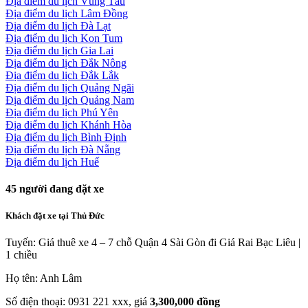
Địa điểm du lịch Vũng Tàu
Địa điểm du lịch Lâm Đồng
Địa điểm du lịch Đà Lạt
Địa điểm du lịch Kon Tum
Địa điểm du lịch Gia Lai
Địa điểm du lịch Đắk Nông
Địa điểm du lịch Đắk Lắk
Địa điểm du lịch Quảng Ngãi
Địa điểm du lịch Quảng Nam
Địa điểm du lịch Phú Yên
Địa điểm du lịch Khánh Hòa
Địa điểm du lịch Bình Định
Địa điểm du lịch Đà Nẵng
Địa điểm du lịch Huế
45
người đang đặt xe
Khách đặt xe tại Thủ Đức
Tuyến: Giá thuê xe 4 – 7 chỗ Quận 4 Sài Gòn đi Giá Rai Bạc Liêu |
1 chiều
Họ tên: Anh Lâm
Số điện thoại: 0931 221 xxx, giá
3,300,000 đồng