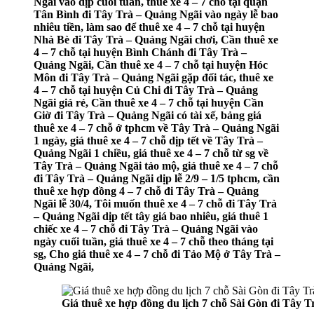
Ngãi vào dịp cuối tuần, thuê xe 4 – 7 chỗ tại quận
Tân Bình đi Tây Trà – Quảng Ngãi vào ngày lễ bao
nhiêu tiền, làm sao để thuê xe 4 – 7 chỗ tại huyện
Nhà Bè đi Tây Trà – Quảng Ngãi chơi, Cần thuê xe
4 – 7 chỗ tại huyện Bình Chánh đi Tây Trà –
Quảng Ngãi, Cần thuê xe 4 – 7 chỗ tại huyện Hóc
Môn đi Tây Trà – Quảng Ngãi gặp đối tác, thuê xe
4 – 7 chỗ tại huyện Củ Chi đi Tây Trà – Quảng
Ngãi giá rẻ, Cần thuê xe 4 – 7 chỗ tại huyện Cần
Giờ đi Tây Trà – Quảng Ngãi có tài xế, bảng giá
thuê xe 4 – 7 chỗ ở tphcm về Tây Trà – Quảng Ngãi
1 ngày, giá thuê xe 4 – 7 chỗ dịp tết về Tây Trà –
Quảng Ngãi 1 chiều, giá thuê xe 4 – 7 chỗ từ sg về
Tây Trà – Quảng Ngãi tảo mộ, giá thuê xe 4 – 7 chỗ
đi Tây Trà – Quảng Ngãi dịp lễ 2/9 – 1/5 tphcm, cần
thuê xe hợp đồng 4 – 7 chỗ đi Tây Trà – Quảng
Ngãi lễ 30/4, Tôi muốn thuê xe 4 – 7 chỗ đi Tây Trà
– Quảng Ngãi dịp tết tây giá bao nhiêu, giá thuê 1
chiếc xe 4 – 7 chỗ đi Tây Trà – Quảng Ngãi vào
ngày cuối tuần, giá thuê xe 4 – 7 chỗ theo tháng tại
sg, Cho giá thuê xe 4 – 7 chỗ đi Tảo Mộ ở Tây Trà –
Quảng Ngãi,
Giá thuê xe hợp đồng du lịch 7 chỗ Sài Gòn đi Tây 