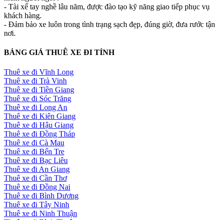
- Tài xế tay nghề lâu năm, được đào tạo kỹ năng giao tiếp phục vụ
khách hàng.
- Đảm bảo xe luôn trong tình trạng sạch đẹp, đúng giờ, đưa rước tận
nơi.
BẢNG GIÁ THUÊ XE ĐI TỈNH
Thuê xe đi Vĩnh Long
Thuê xe đi Trà Vinh
Thuê xe đi Tiền Giang
Thuê xe đi Sóc Trăng
Thuê xe đi Long An
Thuê xe đi Kiên Giang
Thuê xe đi Hậu Giang
Thuê xe đi Đồng Tháp
Thuê xe đi Cà Mau
Thuê xe đi Bến Tre
Thuê xe đi Bạc Liêu
Thuê xe đi An Giang
Thuê xe đi Cần Thơ
Thuê xe đi Đồng Nai
Thuê xe đi Bình Dương
Thuê xe đi Tây Ninh
Thuê xe đi Ninh Thuận