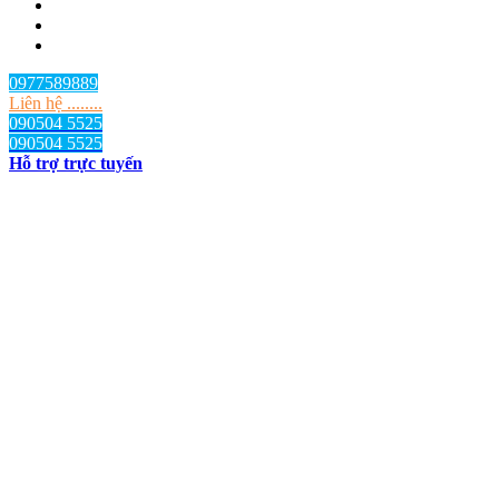
0977589889
Liên hệ ........
090504 5525
090504 5525
Hỗ trợ trực tuyến