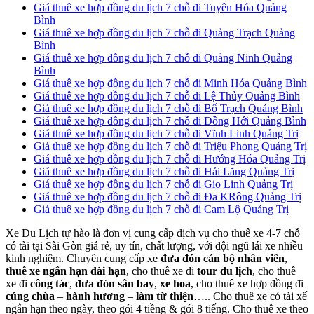
Giá thuê xe hợp đồng du lịch 7 chỗ đi Tuyên Hóa Quảng
Bình
Giá thuê xe hợp đồng du lịch 7 chỗ đi Quảng Trạch Quảng
Bình
Giá thuê xe hợp đồng du lịch 7 chỗ đi Quảng Ninh Quảng
Bình
Giá thuê xe hợp đồng du lịch 7 chỗ đi Minh Hóa Quảng Bình
Giá thuê xe hợp đồng du lịch 7 chỗ đi Lệ Thủy Quảng Bình
Giá thuê xe hợp đồng du lịch 7 chỗ đi Bố Trạch Quảng Bình
Giá thuê xe hợp đồng du lịch 7 chỗ đi Đồng Hới Quảng Bình
Giá thuê xe hợp đồng du lịch 7 chỗ đi Vĩnh Linh Quảng Trị
Giá thuê xe hợp đồng du lịch 7 chỗ đi Triệu Phong Quảng Trị
Giá thuê xe hợp đồng du lịch 7 chỗ đi Hướng Hóa Quảng Trị
Giá thuê xe hợp đồng du lịch 7 chỗ đi Hải Lăng Quảng Trị
Giá thuê xe hợp đồng du lịch 7 chỗ đi Gio Linh Quảng Trị
Giá thuê xe hợp đồng du lịch 7 chỗ đi Đa KRông Quảng Trị
Giá thuê xe hợp đồng du lịch 7 chỗ đi Cam Lộ Quảng Trị
Xe Du Lịch tự hào là đơn vị cung cấp dịch vụ cho thuê xe 4-7 chỗ
có tài tại Sài Gòn giá rẻ, uy tín, chất lượng, với đội ngũ lái xe nhiều
kinh nghiệm. Chuyên cung cấp xe
đưa đón cán bộ nhân viên
,
thuê xe ngắn hạn dài hạn
, cho thuê xe đi
tour du lịch
, cho thuê
xe đi
công tác
,
đưa đón sân bay
,
xe hoa
, cho thuê xe hợp đồng đi
cúng chùa
–
hành hương
–
làm từ thiện
….. Cho thuê xe có tài xế
ngắn hạn theo ngày, theo gói 4 tiềng & gói 8 tiếng. Cho thuê xe theo