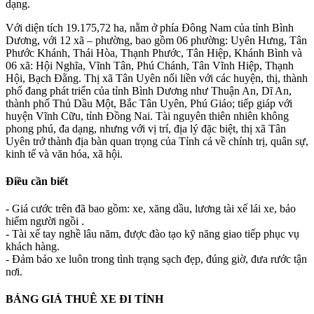
dạng.
Với diện tích 19.175,72 ha, nằm ở phía Đông Nam của tỉnh Bình
Dương, với 12 xã – phường, bao gồm 06 phường: Uyên Hưng, Tân
Phước Khánh, Thái Hòa, Thạnh Phước, Tân Hiệp, Khánh Bình và
06 xã: Hội Nghĩa, Vĩnh Tân, Phú Chánh, Tân Vĩnh Hiệp, Thạnh
Hội, Bạch Đằng. Thị xã Tân Uyên nối liền với các huyện, thị, thành
phố đang phát triển của tỉnh Bình Dương như Thuận An, Dĩ An,
thành phố Thủ Dầu Một, Bắc Tân Uyên, Phú Giáo; tiếp giáp với
huyện Vĩnh Cữu, tỉnh Đồng Nai. Tài nguyên thiên nhiên không
phong phú, đa dạng, nhưng với vị trí, địa lý đặc biệt, thị xã Tân
Uyên trở thành địa bàn quan trọng của Tỉnh cả về chính trị, quân sự,
kinh tế và văn hóa, xã hội.
Điều cần biết
- Giá cước trên đã bao gồm: xe, xăng dầu, lương tài xế lái xe, bảo
hiểm người ngồi .
- Tài xế tay nghề lâu năm, được đào tạo kỹ năng giao tiếp phục vụ
khách hàng.
- Đảm bảo xe luôn trong tình trạng sạch đẹp, đúng giờ, đưa rước tận
nơi.
BẢNG GIÁ THUÊ XE ĐI TỈNH