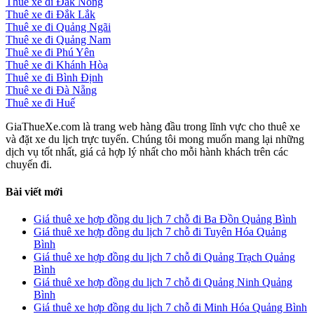
Thuê xe đi Đắk Nông
Thuê xe đi Đắk Lắk
Thuê xe đi Quảng Ngãi
Thuê xe đi Quảng Nam
Thuê xe đi Phú Yên
Thuê xe đi Khánh Hòa
Thuê xe đi Bình Định
Thuê xe đi Đà Nẵng
Thuê xe đi Huế
GiaThueXe.com là trang web hàng đầu trong lĩnh vực cho thuê xe
và đặt xe du lịch trực tuyến. Chúng tôi mong muốn mang lại những
dịch vụ tốt nhất, giá cả hợp lý nhất cho mỗi hành khách trên các
chuyến đi.
Bài viết mới
Giá thuê xe hợp đồng du lịch 7 chỗ đi Ba Đồn Quảng Bình
Giá thuê xe hợp đồng du lịch 7 chỗ đi Tuyên Hóa Quảng
Bình
Giá thuê xe hợp đồng du lịch 7 chỗ đi Quảng Trạch Quảng
Bình
Giá thuê xe hợp đồng du lịch 7 chỗ đi Quảng Ninh Quảng
Bình
Giá thuê xe hợp đồng du lịch 7 chỗ đi Minh Hóa Quảng Bình