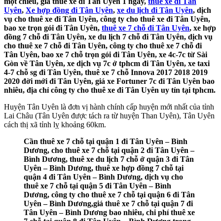
một chiều, giá thuê xe đi Tân Uyên 1 ngày,
thuê xe đi Tân
Uyên
,
Xe hợp đồng đi Tân Uyên
,
xe du lịch đi Tân Uyên
, dịch
vụ cho thuê xe đi Tân Uyên, công ty cho thuê xe đi Tân Uyên,
bao xe trọn gói đi Tân Uyên,
thuê xe 7 chỗ đi Tân Uyên
, xe hợp
đồng 7 chỗ đi Tân Uyên, xe du lịch 7 chỗ đi Tân Uyên, dịch vụ
cho thuê xe 7 chỗ đi Tân Uyên, công ty cho thuê xe 7 chỗ đi
Tân Uyên, bao xe 7 chỗ trọn gói đi Tân Uyên, xe 4c-7c từ Sài
Gòn về Tân Uyên, xe dịch vụ 7c ở tphcm đi Tân Uyên, xe taxi
4-7 chỗ sg đi Tân Uyên, thuê xe 7 chỗ Innova 2017 2018 2019
2020 đời mới đi Tân Uyên, giá xe Fortuner 7c đi Tân Uyên bao
nhiêu, địa chỉ công ty cho thuê xe đi Tân Uyên uy tín tại tphcm.
Huyện Tân Uyên là đơn vị hành chính cấp huyện mới nhất của tỉnh
Lai Châu (Tân Uyên được tách ra từ huyện Than Uyên), Tân Uyên
cách thị xã tỉnh lỵ khoảng 60km.
Cần thuê xe 7 chỗ tại quận 1 đi Tân Uyên – Bình
Dương, cho thuê xe 7 chỗ tại quận 2 đi Tân Uyên –
Bình Dương, thuê xe du lịch 7 chỗ ở quận 3 đi Tân
Uyên – Bình Dương, thuê xe hợp đồng 7 chỗ tại
quận 4 đi Tân Uyên – Bình Dương, dịch vụ cho
thuê xe 7 chỗ tại quận 5 đi Tân Uyên – Bình
Dương, công ty cho thuê xe 7 chỗ tại quận 6 đi Tân
Uyên – Bình Dương,giá thuê xe 7 chỗ tại quận 7 đi
Tân Uyên – Bình Dương bao nhiêu, chi phí thuê xe