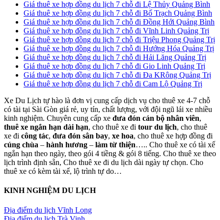
Giá thuê xe hợp đồng du lịch 7 chỗ đi Lệ Thủy Quảng Bình
Giá thuê xe hợp đồng du lịch 7 chỗ đi Bố Trạch Quảng Bình
Giá thuê xe hợp đồng du lịch 7 chỗ đi Đồng Hới Quảng Bình
Giá thuê xe hợp đồng du lịch 7 chỗ đi Vĩnh Linh Quảng Trị
Giá thuê xe hợp đồng du lịch 7 chỗ đi Triệu Phong Quảng Trị
Giá thuê xe hợp đồng du lịch 7 chỗ đi Hướng Hóa Quảng Trị
Giá thuê xe hợp đồng du lịch 7 chỗ đi Hải Lăng Quảng Trị
Giá thuê xe hợp đồng du lịch 7 chỗ đi Gio Linh Quảng Trị
Giá thuê xe hợp đồng du lịch 7 chỗ đi Đa KRông Quảng Trị
Giá thuê xe hợp đồng du lịch 7 chỗ đi Cam Lộ Quảng Trị
Xe Du Lịch tự hào là đơn vị cung cấp dịch vụ cho thuê xe 4-7 chỗ
có tài tại Sài Gòn giá rẻ, uy tín, chất lượng, với đội ngũ lái xe nhiều
kinh nghiệm. Chuyên cung cấp xe
đưa đón cán bộ nhân viên
,
thuê xe ngắn hạn dài hạn
, cho thuê xe đi
tour du lịch
, cho thuê
xe đi
công tác
,
đưa đón sân bay
,
xe hoa
, cho thuê xe hợp đồng đi
cúng chùa
–
hành hương
–
làm từ thiện
….. Cho thuê xe có tài xế
ngắn hạn theo ngày, theo gói 4 tiềng & gói 8 tiếng. Cho thuê xe theo
lịch trình định sẵn, Cho thuê xe đi du lịch dài ngày tự chọn. Cho
thuê xe có kèm tài xế, lộ trình tự do…
KINH NGHIỆM DU LỊCH
Địa điểm du lịch Vĩnh Long
Địa điểm du lịch Trà Vinh