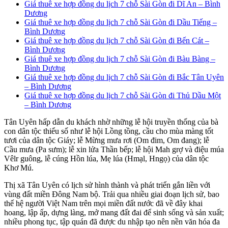
Giá thuê xe hợp đồng du lịch 7 chỗ Sài Gòn đi Dĩ An – Bình
Dương
Giá thuê xe hợp đồng du lịch 7 chỗ Sài Gòn đi Dầu Tiếng –
Bình Dương
Giá thuê xe hợp đồng du lịch 7 chỗ Sài Gòn đi Bến Cát –
Bình Dương
Giá thuê xe hợp đồng du lịch 7 chỗ Sài Gòn đi Bàu Bàng –
Bình Dương
Giá thuê xe hợp đồng du lịch 7 chỗ Sài Gòn đi Bắc Tân Uyên
– Bình Dương
Giá thuê xe hợp đồng du lịch 7 chỗ Sài Gòn đi Thủ Dầu Một
– Bình Dương
Tân Uyên hấp dẫn du khách nhờ những lễ hội truyền thống của bà
con dân tộc thiểu số như lễ hội Lồng tồng, cầu cho mùa màng tốt
tươi của dân tộc Giáy; lễ Mừng mưa rơi (Om đim, Om đang); lễ
Cầu mưa (Pa sưm); lễ xin lửa Thần bếp; lễ hội Mah grợ và điệu múa
Vêlr guông, lễ cúng Hồn lúa, Mẹ lúa (Hmạl, Hngọ) của dân tộc
Khơ Mú.
Thị xã Tân Uyên có lịch sử hình thành và phát triển gắn liền với
vùng đất miền Đông Nam bộ. Trải qua nhiều giai đoạn lịch sử, bao
thế hệ người Việt Nam trên mọi miền đất nước đã về đây khai
hoang, lập ấp, dựng làng, mở mang đất đai để sinh sống và sản xuất;
nhiều phong tục, tập quán đã được du nhập tạo nên nền văn hóa đa