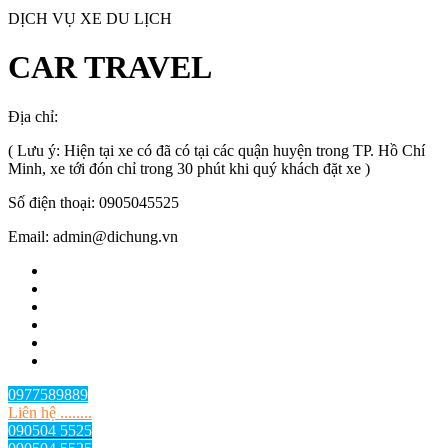
DỊCH VỤ XE DU LỊCH
CAR TRAVEL
Địa chỉ:
TP.HCM
, Việt Nam
( Lưu ý: Hiện tại xe có đã có tại các quận huyện trong TP. Hồ Chí
Minh, xe tới đón chỉ trong 30 phút khi quý khách đặt xe )
Số điện thoại: 0905045525
Email: admin@dichung.vn
0977589889
Liên hệ ........
090504 5525