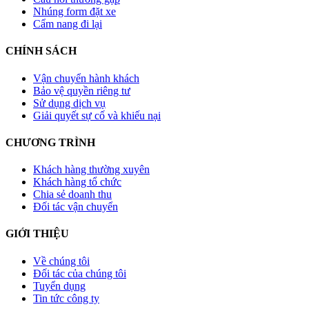
Nhúng form đặt xe
Cẩm nang đi lại
CHÍNH SÁCH
Vận chuyển hành khách
Bảo vệ quyền riêng tư
Sử dụng dịch vụ
Giải quyết sự cố và khiếu nại
CHƯƠNG TRÌNH
Khách hàng thường xuyên
Khách hàng tổ chức
Chia sẻ doanh thu
Đối tác vận chuyển
GIỚI THIỆU
Về chúng tôi
Đối tác của chúng tôi
Tuyển dụng
Tin tức công ty