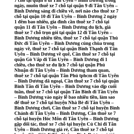
7 chỗ tại quận 8 đi Tân Uyên – Bình Dương trong
ngày, muốn thuê xe 7 chỗ tại quận 9 đi Tân Uyên –
Bình Dương sáng đi chiều về, nơi nào cho thuê xe 7
chỗ tại quận 10 đi Tân Uyên – Bình Dương 2 ngày
1 đêm bao nhiêu, gia đình cần thuê xe 7 chỗ tại
quận 11 đi Tân Uyên – Bình Dương du lịch, giá
thuê xe 7 chỗ trọn gói tại quận 12 đi Tân Uyên –
Bình Dương nhiêu tiền, thuê xe 7 chỗ tại quận Thủ
Đức đi Tân Uyên – Bình Dương cúng chùa trong
ngày về, thuê xe 7 chỗ tại quận Bình Thạnh đi Tân
Uyên – Bình Dương về quê, Cần thuê xe 7 chỗ tại
quận Gò Vấp đi Tân Uyên – Bình Dương đi 1
chiều, cho thuê xe du lịch 7 chỗ tại quận Phú
Nhuận đi Tân Uyên – Bình Dương tham quan,
thuê xe 7 chỗ tại quận Tân Phú tphcm đi Tân Uyên
– Bình Dương dã ngoại, Cần thuê xe 7 chỗ tại quận
Bình Tân đi Tân Uyên – Bình Dương vào dịp cuối
tuần, thuê xe 7 chỗ tại quận Tân Bình đi Tân Uyên
– Bình Dương vào ngày lễ bao nhiêu tiền, làm sao
để thuê xe 7 chỗ tại huyện Nhà Bè đi Tân Uyên –
Bình Dương chơi, Cần thuê xe 7 chỗ tại huyện Bình
Chánh đi Tân Uyên – Bình Dương, Cần thuê xe 7
chỗ tại huyện Hóc Môn đi Tân Uyên – Bình Dương
gặp đối tác, thuê xe 7 chỗ tại huyện Củ Chi đi Tân
Uyên – Bình Dương giá rẻ, Cần thuê xe 7 chỗ tại