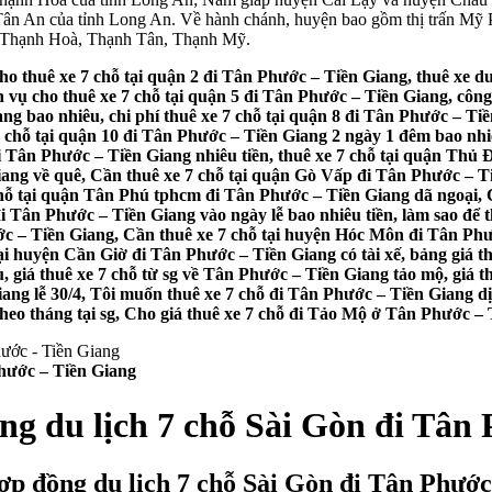
ân An của tỉnh Long An. Về hành chánh, huyện bao gồm thị trấn Mỹ P
 Thạnh Hoà, Thạnh Tân, Thạnh Mỹ.
ho thuê xe 7 chỗ tại quận 2 đi Tân Phước – Tiền Giang, thuê xe du
 vụ cho thuê xe 7 chỗ tại quận 5 đi Tân Phước – Tiền Giang, công
ang bao nhiêu, chi phí thuê xe 7 chỗ tại quận 8 đi Tân Phước – Ti
7 chỗ tại quận 10 đi Tân Phước – Tiền Giang 2 ngày 1 đêm bao nhiê
2 đi Tân Phước – Tiền Giang nhiêu tiền, thuê xe 7 chỗ tại quận Th
ng về quê, Cần thuê xe 7 chỗ tại quận Gò Vấp đi Tân Phước – Tiền
ỗ tại quận Tân Phú tphcm đi Tân Phước – Tiền Giang dã ngoại, C
đi Tân Phước – Tiền Giang vào ngày lễ bao nhiêu tiền, làm sao để
c – Tiền Giang, Cần thuê xe 7 chỗ tại huyện Hóc Môn đi Tân Phướ
ại huyện Cần Giờ đi Tân Phước – Tiền Giang có tài xế, bảng giá 
u, giá thuê xe 7 chỗ từ sg về Tân Phước – Tiền Giang tảo mộ, giá t
g lễ 30/4, Tôi muốn thuê xe 7 chỗ đi Tân Phước – Tiền Giang dịp t
theo tháng tại sg, Cho giá thuê xe 7 chỗ đi Tảo Mộ ở Tân Phước – 
Phước – Tiền Giang
ng du lịch 7 chỗ Sài Gòn đi Tân
ợp đồng du lịch 7 chỗ Sài Gòn đi Tân Phướ