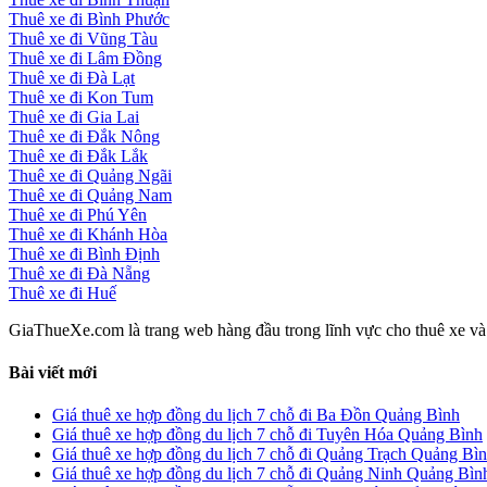
Thuê xe đi Bình Phước
Thuê xe đi Vũng Tàu
Thuê xe đi Lâm Đồng
Thuê xe đi Đà Lạt
Thuê xe đi Kon Tum
Thuê xe đi Gia Lai
Thuê xe đi Đắk Nông
Thuê xe đi Đắk Lắk
Thuê xe đi Quảng Ngãi
Thuê xe đi Quảng Nam
Thuê xe đi Phú Yên
Thuê xe đi Khánh Hòa
Thuê xe đi Bình Định
Thuê xe đi Đà Nẵng
Thuê xe đi Huế
GiaThueXe.com là trang web hàng đầu trong lĩnh vực cho thuê xe và đ
Bài viết mới
Giá thuê xe hợp đồng du lịch 7 chỗ đi Ba Đồn Quảng Bình
Giá thuê xe hợp đồng du lịch 7 chỗ đi Tuyên Hóa Quảng Bình
Giá thuê xe hợp đồng du lịch 7 chỗ đi Quảng Trạch Quảng Bì
Giá thuê xe hợp đồng du lịch 7 chỗ đi Quảng Ninh Quảng Bìn