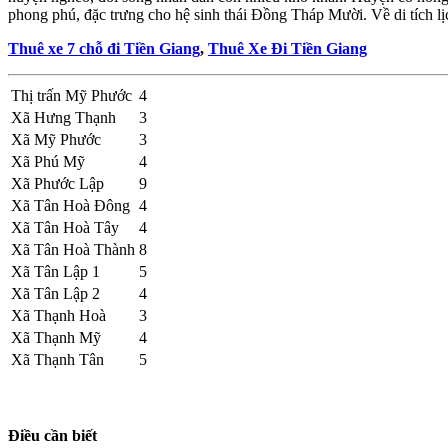
phong phú, đặc trưng cho hệ sinh thái Đồng Tháp Mười. Về di tích lị
Thuê xe 7 chỗ đi Tiền Giang
,
Thuê Xe Đi Tiền Giang
Thị trấn Mỹ Phước
4
Xã Hưng Thạnh
3
Xã Mỹ Phước
3
Xã Phú Mỹ
4
Xã Phước Lập
9
Xã Tân Hoà Đông
4
Xã Tân Hoà Tây
4
Xã Tân Hoà Thành
8
Xã Tân Lập 1
5
Xã Tân Lập 2
4
Xã Thạnh Hoà
3
Xã Thạnh Mỹ
4
Xã Thạnh Tân
5
Điều cần biết