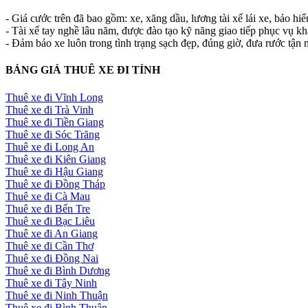
- Giá cước trên đã bao gồm: xe, xăng dầu, lương tài xế lái xe, bảo hi
- Tài xế tay nghề lâu năm, được đào tạo kỹ năng giao tiếp phục vụ k
- Đảm bảo xe luôn trong tình trạng sạch đẹp, đúng giờ, đưa rước tận n
BẢNG GIÁ THUÊ XE ĐI TỈNH
Thuê xe đi Vĩnh Long
Thuê xe đi Trà Vinh
Thuê xe đi Tiền Giang
Thuê xe đi Sóc Trăng
Thuê xe đi Long An
Thuê xe đi Kiên Giang
Thuê xe đi Hậu Giang
Thuê xe đi Đồng Tháp
Thuê xe đi Cà Mau
Thuê xe đi Bến Tre
Thuê xe đi Bạc Liêu
Thuê xe đi An Giang
Thuê xe đi Cần Thơ
Thuê xe đi Đồng Nai
Thuê xe đi Bình Dương
Thuê xe đi Tây Ninh
Thuê xe đi Ninh Thuận
Thuê xe đi Bình Thuận