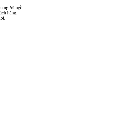
ểm người ngồi .
hách hàng.
ơi.