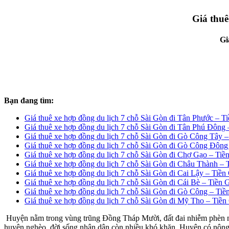
Giá thuê
Gi
Bạn đang tìm:
Giá thuê xe hợp đồng du lịch 7 chỗ Sài Gòn đi Tân Phước – T
Giá thuê xe hợp đồng du lịch 7 chỗ Sài Gòn đi Tân Phú Đông 
Giá thuê xe hợp đồng du lịch 7 chỗ Sài Gòn đi Gò Công Tây –
Giá thuê xe hợp đồng du lịch 7 chỗ Sài Gòn đi Gò Công Đông
Giá thuê xe hợp đồng du lịch 7 chỗ Sài Gòn đi Chợ Gạo – Tiề
Giá thuê xe hợp đồng du lịch 7 chỗ Sài Gòn đi Châu Thành – 
Giá thuê xe hợp đồng du lịch 7 chỗ Sài Gòn đi Cai Lậy – Tiền
Giá thuê xe hợp đồng du lịch 7 chỗ Sài Gòn đi Cái Bè – Tiền 
Giá thuê xe hợp đồng du lịch 7 chỗ Sài Gòn đi Gò Công – Tiề
Giá thuê xe hợp đồng du lịch 7 chỗ Sài Gòn đi Mỹ Tho – Tiền
Huyện nằm trong vùng trũng Đồng Tháp Mười, đất đai nhiễm phèn nặn
huyện nghèo, đời sống nhân dân còn nhiều khó khăn. Huyện có nông 