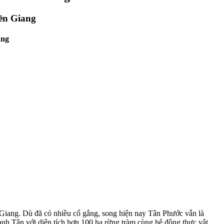
iền Giang
ang
Giang. Dù đã có nhiều cố gắng, song hiện nay Tân Phước vẫn là
nh Tân với diện tích hơn 100 ha rừng tràm cùng hệ động thực vật