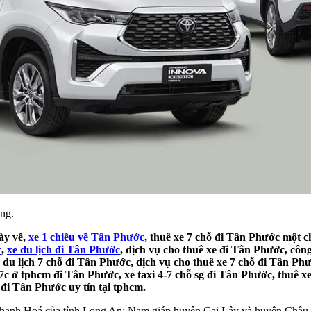
ng.
ày về,
xe 1 chiều về Tân Phước
, thuê xe 7 chỗ đi Tân Phước một ch
c
,
xe du lịch đi Tân Phước
, dịch vụ cho thuê xe đi Tân Phước, côn
 du lịch 7 chỗ đi Tân Phước, dịch vụ cho thuê xe 7 chỗ đi Tân Phư
7c ở tphcm đi Tân Phước, xe taxi 4-7 chỗ sg đi Tân Phước, thuê x
 đi Tân Phước uy tín tại tphcm.
Thạnh Hoá của tỉnh Long An; Nam giáp huyện Cai Lậy và huyện Châu 