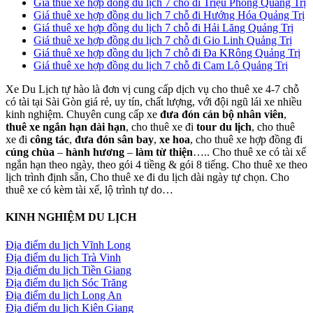
Giá thuê xe hợp đồng du lịch 7 chỗ đi Triệu Phong Quảng Trị
Giá thuê xe hợp đồng du lịch 7 chỗ đi Hướng Hóa Quảng Trị
Giá thuê xe hợp đồng du lịch 7 chỗ đi Hải Lăng Quảng Trị
Giá thuê xe hợp đồng du lịch 7 chỗ đi Gio Linh Quảng Trị
Giá thuê xe hợp đồng du lịch 7 chỗ đi Đa KRông Quảng Trị
Giá thuê xe hợp đồng du lịch 7 chỗ đi Cam Lộ Quảng Trị
Xe Du Lịch tự hào là đơn vị cung cấp dịch vụ cho thuê xe 4-7 chỗ
có tài tại Sài Gòn giá rẻ, uy tín, chất lượng, với đội ngũ lái xe nhiều
kinh nghiệm. Chuyên cung cấp xe
đưa đón cán bộ nhân viên
,
thuê xe ngắn hạn dài hạn
, cho thuê xe đi
tour du lịch
, cho thuê
xe đi
công tác
,
đưa đón sân bay
,
xe hoa
, cho thuê xe hợp đồng đi
cúng chùa
–
hành hương
–
làm từ thiện
….. Cho thuê xe có tài xế
ngắn hạn theo ngày, theo gói 4 tiềng & gói 8 tiếng. Cho thuê xe theo
lịch trình định sẵn, Cho thuê xe đi du lịch dài ngày tự chọn. Cho
thuê xe có kèm tài xế, lộ trình tự do…
KINH NGHIỆM DU LỊCH
Địa điểm du lịch Vĩnh Long
Địa điểm du lịch Trà Vinh
Địa điểm du lịch Tiền Giang
Địa điểm du lịch Sóc Trăng
Địa điểm du lịch Long An
Địa điểm du lịch Kiên Giang