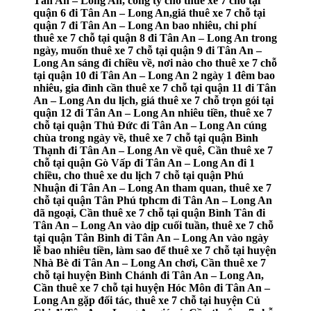
Tân An – Long An, công ty cho thuê xe 7 chỗ tại
quận 6 đi Tân An – Long An,giá thuê xe 7 chỗ tại
quận 7 đi Tân An – Long An bao nhiêu, chi phí
thuê xe 7 chỗ tại quận 8 đi Tân An – Long An trong
ngày, muốn thuê xe 7 chỗ tại quận 9 đi Tân An –
Long An sáng đi chiều về, nơi nào cho thuê xe 7 chỗ
tại quận 10 đi Tân An – Long An 2 ngày 1 đêm bao
nhiêu, gia đình cần thuê xe 7 chỗ tại quận 11 đi Tân
An – Long An du lịch, giá thuê xe 7 chỗ trọn gói tại
quận 12 đi Tân An – Long An nhiêu tiền, thuê xe 7
chỗ tại quận Thủ Đức đi Tân An – Long An cúng
chùa trong ngày về, thuê xe 7 chỗ tại quận Bình
Thạnh đi Tân An – Long An về quê, Cần thuê xe 7
chỗ tại quận Gò Vấp đi Tân An – Long An đi 1
chiều, cho thuê xe du lịch 7 chỗ tại quận Phú
Nhuận đi Tân An – Long An tham quan, thuê xe 7
chỗ tại quận Tân Phú tphcm đi Tân An – Long An
dã ngoại, Cần thuê xe 7 chỗ tại quận Bình Tân đi
Tân An – Long An vào dịp cuối tuần, thuê xe 7 chỗ
tại quận Tân Bình đi Tân An – Long An vào ngày
lễ bao nhiêu tiền, làm sao để thuê xe 7 chỗ tại huyện
Nhà Bè đi Tân An – Long An chơi, Cần thuê xe 7
chỗ tại huyện Bình Chánh đi Tân An – Long An,
Cần thuê xe 7 chỗ tại huyện Hóc Môn đi Tân An –
Long An gặp đối tác, thuê xe 7 chỗ tại huyện Củ