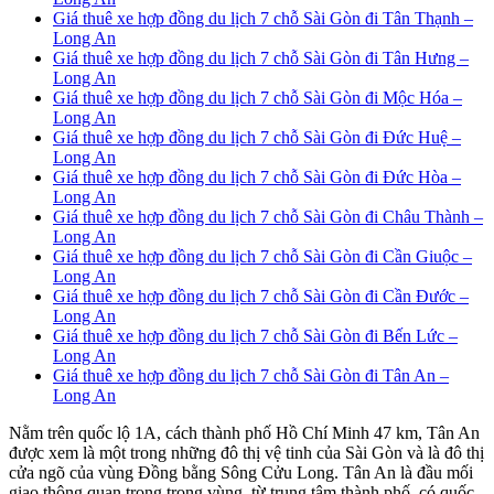
Giá thuê xe hợp đồng du lịch 7 chỗ Sài Gòn đi Tân Thạnh –
Long An
Giá thuê xe hợp đồng du lịch 7 chỗ Sài Gòn đi Tân Hưng –
Long An
Giá thuê xe hợp đồng du lịch 7 chỗ Sài Gòn đi Mộc Hóa –
Long An
Giá thuê xe hợp đồng du lịch 7 chỗ Sài Gòn đi Đức Huệ –
Long An
Giá thuê xe hợp đồng du lịch 7 chỗ Sài Gòn đi Đức Hòa –
Long An
Giá thuê xe hợp đồng du lịch 7 chỗ Sài Gòn đi Châu Thành –
Long An
Giá thuê xe hợp đồng du lịch 7 chỗ Sài Gòn đi Cần Giuộc –
Long An
Giá thuê xe hợp đồng du lịch 7 chỗ Sài Gòn đi Cần Đước –
Long An
Giá thuê xe hợp đồng du lịch 7 chỗ Sài Gòn đi Bến Lức –
Long An
Giá thuê xe hợp đồng du lịch 7 chỗ Sài Gòn đi Tân An –
Long An
Nằm trên quốc lộ 1A, cách thành phố Hồ Chí Minh 47 km, Tân An
được xem là một trong những đô thị vệ tinh của Sài Gòn và là đô thị
cửa ngõ của vùng Đồng bằng Sông Cửu Long. Tân An là đầu mối
giao thông quan trọng trong vùng, từ trung tâm thành phố, có quốc