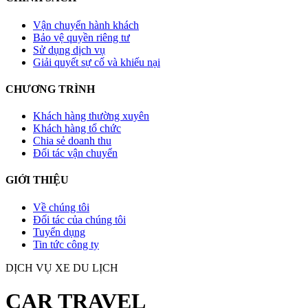
Vận chuyển hành khách
Bảo vệ quyền riêng tư
Sử dụng dịch vụ
Giải quyết sự cố và khiếu nại
CHƯƠNG TRÌNH
Khách hàng thường xuyên
Khách hàng tổ chức
Chia sẻ doanh thu
Đối tác vận chuyển
GIỚI THIỆU
Về chúng tôi
Đối tác của chúng tôi
Tuyển dụng
Tin tức công ty
DỊCH VỤ XE DU LỊCH
CAR TRAVEL