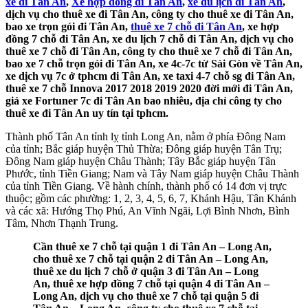
xe đi Tân An
,
Xe hợp đồng đi Tân An
,
xe du lịch đi Tân An
,
dịch vụ cho thuê xe đi Tân An, công ty cho thuê xe đi Tân An,
bao xe trọn gói đi Tân An,
thuê xe 7 chỗ đi Tân An
, xe hợp
đồng 7 chỗ đi Tân An, xe du lịch 7 chỗ đi Tân An, dịch vụ cho
thuê xe 7 chỗ đi Tân An, công ty cho thuê xe 7 chỗ đi Tân An,
bao xe 7 chỗ trọn gói đi Tân An, xe 4c-7c từ Sài Gòn về Tân An,
xe dịch vụ 7c ở tphcm đi Tân An, xe taxi 4-7 chỗ sg đi Tân An,
thuê xe 7 chỗ Innova 2017 2018 2019 2020 đời mới đi Tân An,
giá xe Fortuner 7c đi Tân An bao nhiêu, địa chỉ công ty cho
thuê xe đi Tân An uy tín tại tphcm.
Thành phố Tân An tỉnh lỵ tỉnh Long An, nằm ở phía Đông Nam
của tỉnh; Bắc giáp huyện Thủ Thừa; Đông giáp huyện Tân Trụ;
Đông Nam giáp huyện Châu Thành; Tây Bắc giáp huyện Tân
Phước, tỉnh Tiền Giang; Nam và Tây Nam giáp huyện Châu Thành
của tỉnh Tiền Giang. Về hành chính, thành phố có 14 đơn vị trực
thuộc; gồm các phường: 1, 2, 3, 4, 5, 6, 7, Khánh Hậu, Tân Khánh
và các xã: Hướng Thọ Phú, An Vĩnh Ngãi, Lợi Bình Nhơn, Bình
Tâm, Nhơn Thạnh Trung.
Cần thuê xe 7 chỗ tại quận 1 đi Tân An – Long An,
cho thuê xe 7 chỗ tại quận 2 đi Tân An – Long An,
thuê xe du lịch 7 chỗ ở quận 3 đi Tân An – Long
An, thuê xe hợp đồng 7 chỗ tại quận 4 đi Tân An –
Long An, dịch vụ cho thuê xe 7 chỗ tại quận 5 đi