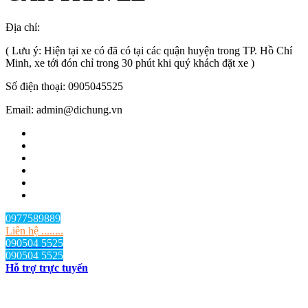
Địa chỉ:
TP.HCM
, Việt Nam
( Lưu ý: Hiện tại xe có đã có tại các quận huyện trong TP. Hồ Chí
Minh, xe tới đón chỉ trong 30 phút khi quý khách đặt xe )
Số điện thoại: 0905045525
Email: admin@dichung.vn
0977589889
Liên hệ ........
090504 5525
090504 5525
Hỗ trợ trực tuyến