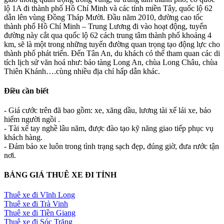
lộ 1A đi thành phố Hồ Chí Minh và các tỉnh miền Tây, quốc lộ 62
dẫn lên vùng Đồng Tháp Mười. Đầu năm 2010, đường cao tốc
thành phố Hồ Chí Minh – Trung Lương đi vào hoạt động, tuyến
đường này cắt qua quốc lộ 62 cách trung tâm thành phố khoảng 4
km, sẽ là một trong những tuyến đường quan trọng tạo động lực cho
thành phố phát triển. Đến Tân An, du khách có thể tham quan các di
tích lịch sử văn hoá như: bảo tàng Long An, chùa Long Châu, chùa
Thiên Khánh….cùng nhiều địa chỉ hấp dẫn khác.
Điều cần biết
- Giá cước trên đã bao gồm: xe, xăng dầu, lương tài xế lái xe, bảo
hiểm người ngồi .
- Tài xế tay nghề lâu năm, được đào tạo kỹ năng giao tiếp phục vụ
khách hàng.
- Đảm bảo xe luôn trong tình trạng sạch đẹp, đúng giờ, đưa rước tận
nơi.
BẢNG GIÁ THUÊ XE ĐI TỈNH
Thuê xe đi Vĩnh Long
Thuê xe đi Trà Vinh
Thuê xe đi Tiền Giang
Thuê xe đi Sóc Trăng