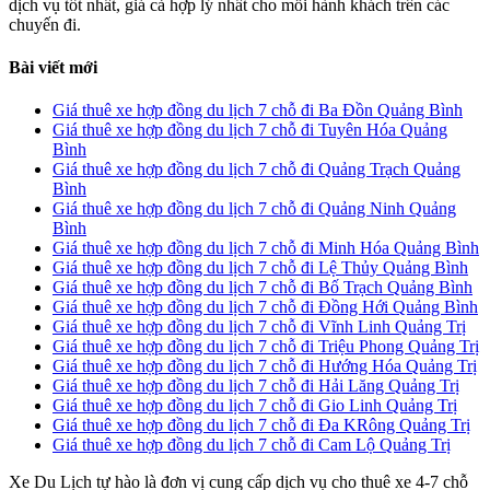
dịch vụ tốt nhất, giá cả hợp lý nhất cho mỗi hành khách trên các
chuyến đi.
Bài viết mới
Giá thuê xe hợp đồng du lịch 7 chỗ đi Ba Đồn Quảng Bình
Giá thuê xe hợp đồng du lịch 7 chỗ đi Tuyên Hóa Quảng
Bình
Giá thuê xe hợp đồng du lịch 7 chỗ đi Quảng Trạch Quảng
Bình
Giá thuê xe hợp đồng du lịch 7 chỗ đi Quảng Ninh Quảng
Bình
Giá thuê xe hợp đồng du lịch 7 chỗ đi Minh Hóa Quảng Bình
Giá thuê xe hợp đồng du lịch 7 chỗ đi Lệ Thủy Quảng Bình
Giá thuê xe hợp đồng du lịch 7 chỗ đi Bố Trạch Quảng Bình
Giá thuê xe hợp đồng du lịch 7 chỗ đi Đồng Hới Quảng Bình
Giá thuê xe hợp đồng du lịch 7 chỗ đi Vĩnh Linh Quảng Trị
Giá thuê xe hợp đồng du lịch 7 chỗ đi Triệu Phong Quảng Trị
Giá thuê xe hợp đồng du lịch 7 chỗ đi Hướng Hóa Quảng Trị
Giá thuê xe hợp đồng du lịch 7 chỗ đi Hải Lăng Quảng Trị
Giá thuê xe hợp đồng du lịch 7 chỗ đi Gio Linh Quảng Trị
Giá thuê xe hợp đồng du lịch 7 chỗ đi Đa KRông Quảng Trị
Giá thuê xe hợp đồng du lịch 7 chỗ đi Cam Lộ Quảng Trị
Xe Du Lịch tự hào là đơn vị cung cấp dịch vụ cho thuê xe 4-7 chỗ