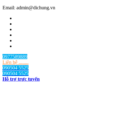
Email: admin@dichung.vn
0977589889
Liên hệ ........
090504 5525
090504 5525
Hỗ trợ trực tuyến