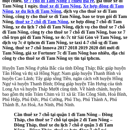
một chiều,
xe 7 chỗ đi Tam Nông 1 chiều giá rẻ
, giá thuê xe đi
Tam Nông 1 ngày,
thuê xe đi Tam Nông
,
Xe hợp đồng đi Tam
Nông
,
xe du lịch đi Tam Nông
, dịch vụ cho thuê xe đi Tam
Nông, công ty cho thuê xe đi Tam Nông, bao xe trọn gói đi Tam
Nông,
thuê xe 7 chỗ đi Tam Nông
, xe hợp đồng 7 chỗ đi Tam
Nông, xe du lịch 7 chỗ đi Tam Nông, dịch vụ cho thuê xe 7 chỗ
đi Tam Nông, công ty cho thuê xe 7 chỗ đi Tam Nông, bao xe 7
chỗ trọn gói đi Tam Nông, xe 4c-7c từ Sài Gòn về Tam Nông, xe
dịch vụ 7c ở tphcm đi Tam Nông, xe taxi 4-7 chỗ sg đi Tam
Nông, thuê xe 7 chỗ Innova 2017 2018 2019 2020 đời mới đi
Tam Nông, giá xe Fortuner 7c đi Tam Nông bao nhiêu, địa chỉ
công ty cho thuê xe đi Tam Nông uy tín tại tphcm.
Huyện Tam Nông ở phía Bắc của tỉnh Đồng Tháp; Bắc giáp huyện
Tân Hồng và thị xã Hồng Ngự; Nam giáp huyện Thanh Bình và
huyện Cao Lãnh; Tây giáp sông Tiền, ngăn cách với huyện Hồng
Ngự và huyện Thanh Bình; Đông giáp huyện Tân Hưng của tỉnh
Long An và huyện Tháp Mười cùng tỉnh. Về hành chánh, huyện
bao gồm thị trấn Tràm Chim và 11 xã là: Tân Công Sính, Hoà Bình,
Phú Hiệp, Phú Đức, Phú Cường, Phú Thọ, Phú Thành A, Phú
Thành B, An Hoà, An Ninh, Phú Ninh.
Cần thuê xe 7 chỗ tại quận 1 đi Tam Nông – Đồng
Tháp, cho thuê xe 7 chỗ tại quận 2 đi Tam Nông –
Đồng Tháp, thuê xe du lịch 7 chỗ ở quận 3 đi Tam