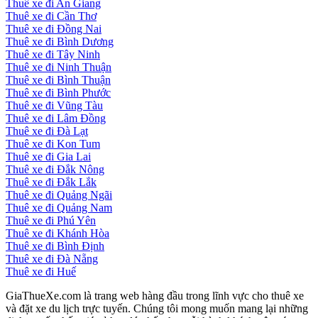
Thuê xe đi An Giang
Thuê xe đi Cần Thơ
Thuê xe đi Đồng Nai
Thuê xe đi Bình Dương
Thuê xe đi Tây Ninh
Thuê xe đi Ninh Thuận
Thuê xe đi Bình Thuận
Thuê xe đi Bình Phước
Thuê xe đi Vũng Tàu
Thuê xe đi Lâm Đồng
Thuê xe đi Đà Lạt
Thuê xe đi Kon Tum
Thuê xe đi Gia Lai
Thuê xe đi Đắk Nông
Thuê xe đi Đắk Lắk
Thuê xe đi Quảng Ngãi
Thuê xe đi Quảng Nam
Thuê xe đi Phú Yên
Thuê xe đi Khánh Hòa
Thuê xe đi Bình Định
Thuê xe đi Đà Nẵng
Thuê xe đi Huế
GiaThueXe.com là trang web hàng đầu trong lĩnh vực cho thuê xe
và đặt xe du lịch trực tuyến. Chúng tôi mong muốn mang lại những