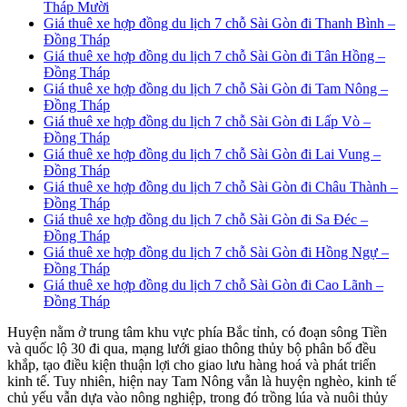
Tháp Mười
Giá thuê xe hợp đồng du lịch 7 chỗ Sài Gòn đi Thanh Bình –
Đồng Tháp
Giá thuê xe hợp đồng du lịch 7 chỗ Sài Gòn đi Tân Hồng –
Đồng Tháp
Giá thuê xe hợp đồng du lịch 7 chỗ Sài Gòn đi Tam Nông –
Đồng Tháp
Giá thuê xe hợp đồng du lịch 7 chỗ Sài Gòn đi Lấp Vò –
Đồng Tháp
Giá thuê xe hợp đồng du lịch 7 chỗ Sài Gòn đi Lai Vung –
Đồng Tháp
Giá thuê xe hợp đồng du lịch 7 chỗ Sài Gòn đi Châu Thành –
Đồng Tháp
Giá thuê xe hợp đồng du lịch 7 chỗ Sài Gòn đi Sa Đéc –
Đồng Tháp
Giá thuê xe hợp đồng du lịch 7 chỗ Sài Gòn đi Hồng Ngự –
Đồng Tháp
Giá thuê xe hợp đồng du lịch 7 chỗ Sài Gòn đi Cao Lãnh –
Đồng Tháp
Huyện nằm ở trung tâm khu vực phía Bắc tỉnh, có đoạn sông Tiền
và quốc lộ 30 đi qua, mạng lưới giao thông thủy bộ phân bố đều
khắp, tạo điều kiện thuận lợi cho giao lưu hàng hoá và phát triển
kinh tế. Tuy nhiên, hiện nay Tam Nông vẫn là huyện nghèo, kinh tế
chủ yếu vẫn dựa vào nông nghiệp, trong đó trồng lúa và nuôi thủy