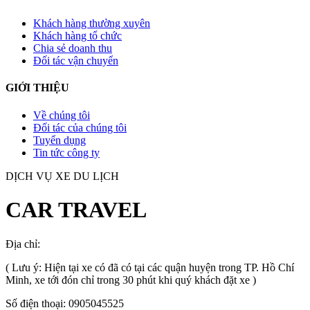
Khách hàng thường xuyên
Khách hàng tổ chức
Chia sẻ doanh thu
Đối tác vận chuyển
GIỚI THIỆU
Về chúng tôi
Đối tác của chúng tôi
Tuyển dụng
Tin tức công ty
DỊCH VỤ XE DU LỊCH
CAR TRAVEL
Địa chỉ:
TP.HCM
, Việt Nam
( Lưu ý: Hiện tại xe có đã có tại các quận huyện trong TP. Hồ Chí
Minh, xe tới đón chỉ trong 30 phút khi quý khách đặt xe )
Số điện thoại: 0905045525