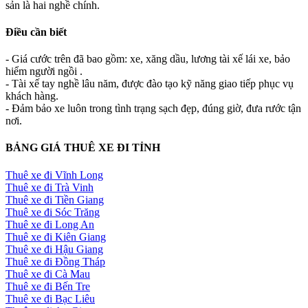
sản là hai nghề chính.
Điều cần biết
- Giá cước trên đã bao gồm: xe, xăng dầu, lương tài xế lái xe, bảo
hiểm người ngồi .
- Tài xế tay nghề lâu năm, được đào tạo kỹ năng giao tiếp phục vụ
khách hàng.
- Đảm bảo xe luôn trong tình trạng sạch đẹp, đúng giờ, đưa rước tận
nơi.
BẢNG GIÁ THUÊ XE ĐI TỈNH
Thuê xe đi Vĩnh Long
Thuê xe đi Trà Vinh
Thuê xe đi Tiền Giang
Thuê xe đi Sóc Trăng
Thuê xe đi Long An
Thuê xe đi Kiên Giang
Thuê xe đi Hậu Giang
Thuê xe đi Đồng Tháp
Thuê xe đi Cà Mau
Thuê xe đi Bến Tre
Thuê xe đi Bạc Liêu