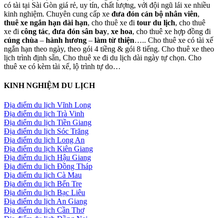
có tài tại Sài Gòn giá rẻ, uy tín, chất lượng, với đội ngũ lái xe nhiều
kinh nghiệm. Chuyên cung cấp xe
đưa đón cán bộ nhân viên
,
thuê xe ngắn hạn dài hạn
, cho thuê xe đi
tour du lịch
, cho thuê
xe đi
công tác
,
đưa đón sân bay
,
xe hoa
, cho thuê xe hợp đồng đi
cúng chùa
–
hành hương
–
làm từ thiện
….. Cho thuê xe có tài xế
ngắn hạn theo ngày, theo gói 4 tiềng & gói 8 tiếng. Cho thuê xe theo
lịch trình định sẵn, Cho thuê xe đi du lịch dài ngày tự chọn. Cho
thuê xe có kèm tài xế, lộ trình tự do…
KINH NGHIỆM DU LỊCH
Địa điểm du lịch Vĩnh Long
Địa điểm du lịch Trà Vinh
Địa điểm du lịch Tiền Giang
Địa điểm du lịch Sóc Trăng
Địa điểm du lịch Long An
Địa điểm du lịch Kiên Giang
Địa điểm du lịch Hậu Giang
Địa điểm du lịch Đồng Tháp
Địa điểm du lịch Cà Mau
Địa điểm du lịch Bến Tre
Địa điểm du lịch Bạc Liêu
Địa điểm du lịch An Giang
Địa điểm du lịch Cần Thơ