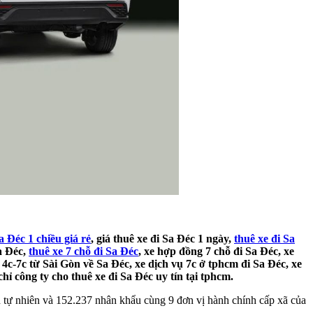
a Đéc 1 chiều giá rẻ
, giá thuê xe đi Sa Đéc 1 ngày,
thuê xe đi Sa
Sa Đéc,
thuê xe 7 chỗ đi Sa Đéc
, xe hợp đồng 7 chỗ đi Sa Đéc, xe
e 4c-7c từ Sài Gòn về Sa Đéc, xe dịch vụ 7c ở tphcm đi Sa Đéc, xe
hỉ công ty cho thuê xe đi Sa Đéc uy tín tại tphcm.
h tự nhiên và 152.237 nhân khẩu cùng 9 đơn vị hành chính cấp xã của