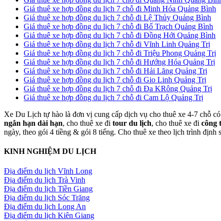
Giá thuê xe hợp đồng du lịch 7 chỗ đi Minh Hóa Quảng Bình
Giá thuê xe hợp đồng du lịch 7 chỗ đi Lệ Thủy Quảng Bình
Giá thuê xe hợp đồng du lịch 7 chỗ đi Bố Trạch Quảng Bình
Giá thuê xe hợp đồng du lịch 7 chỗ đi Đồng Hới Quảng Bình
Giá thuê xe hợp đồng du lịch 7 chỗ đi Vĩnh Linh Quảng Trị
Giá thuê xe hợp đồng du lịch 7 chỗ đi Triệu Phong Quảng Trị
Giá thuê xe hợp đồng du lịch 7 chỗ đi Hướng Hóa Quảng Trị
Giá thuê xe hợp đồng du lịch 7 chỗ đi Hải Lăng Quảng Trị
Giá thuê xe hợp đồng du lịch 7 chỗ đi Gio Linh Quảng Trị
Giá thuê xe hợp đồng du lịch 7 chỗ đi Đa KRông Quảng Trị
Giá thuê xe hợp đồng du lịch 7 chỗ đi Cam Lộ Quảng Trị
Xe Du Lịch tự hào là đơn vị cung cấp dịch vụ cho thuê xe 4-7 chỗ có 
ngắn hạn dài hạn
, cho thuê xe đi
tour du lịch
, cho thuê xe đi
công 
ngày, theo gói 4 tiềng & gói 8 tiếng. Cho thuê xe theo lịch trình định
KINH NGHIỆM DU LỊCH
Địa điểm du lịch Vĩnh Long
Địa điểm du lịch Trà Vinh
Địa điểm du lịch Tiền Giang
Địa điểm du lịch Sóc Trăng
Địa điểm du lịch Long An
Địa điểm du lịch Kiên Giang