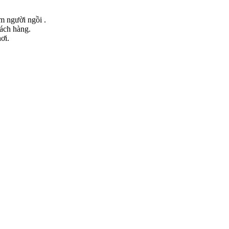
ểm người ngồi .
hách hàng.
ơi.