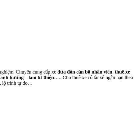
nh nghiệm. Chuyên cung cấp xe
đưa đón cán bộ nhân viên
,
thuê xe
hành hương
–
làm từ thiện
….. Cho thuê xe có tài xế ngắn hạn theo
, lộ trình tự do…