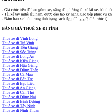
- Giá cước trên đã bao gồm: xe, xăng dầu, lương tài xế lái xe, bảo hi
- Tài xế tay nghề lâu năm, được đào tạo kỹ năng giao tiếp phục vụ k
- Đảm bảo xe luôn trong tình trạng sạch đẹp, đúng giờ, đưa rước tận n
BẢNG GIÁ THUÊ XE ĐI TỈNH
Thuê xe đi Vĩnh Long
Thuê xe đi Trà Vinh
Thuê xe đi Tiền Giang
Thuê xe đi Sóc Trăng
Thuê xe đi Long An
Thuê xe đi Kiên Giang
Thuê xe đi Hậu Giang
Thuê xe đi Đồng Tháp
Thuê xe đi Cà Mau
Thuê xe đi Bến Tre
Thuê xe đi Bạc Liêu
Thuê xe đi An Giang
Thuê xe đi Cần Thơ
Thuê xe đi Đồng Nai
Thuê xe đi Bình Dương
Thuê xe đi Tây Ninh
Thuê xe đi Ninh Thuận