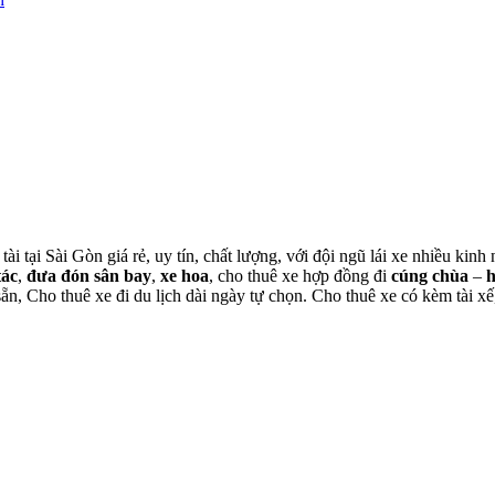
tài tại Sài Gòn giá rẻ, uy tín, chất lượng, với đội ngũ lái xe nhiều ki
tác
,
đưa đón sân bay
,
xe hoa
, cho thuê xe hợp đồng đi
cúng chùa
–
 sẵn, Cho thuê xe đi du lịch dài ngày tự chọn. Cho thuê xe có kèm tài xế