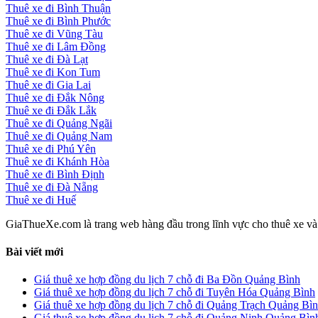
Thuê xe đi Bình Thuận
Thuê xe đi Bình Phước
Thuê xe đi Vũng Tàu
Thuê xe đi Lâm Đồng
Thuê xe đi Đà Lạt
Thuê xe đi Kon Tum
Thuê xe đi Gia Lai
Thuê xe đi Đắk Nông
Thuê xe đi Đắk Lắk
Thuê xe đi Quảng Ngãi
Thuê xe đi Quảng Nam
Thuê xe đi Phú Yên
Thuê xe đi Khánh Hòa
Thuê xe đi Bình Định
Thuê xe đi Đà Nẵng
Thuê xe đi Huế
GiaThueXe.com là trang web hàng đầu trong lĩnh vực cho thuê xe và đ
Bài viết mới
Giá thuê xe hợp đồng du lịch 7 chỗ đi Ba Đồn Quảng Bình
Giá thuê xe hợp đồng du lịch 7 chỗ đi Tuyên Hóa Quảng Bình
Giá thuê xe hợp đồng du lịch 7 chỗ đi Quảng Trạch Quảng Bì
Giá thuê xe hợp đồng du lịch 7 chỗ đi Quảng Ninh Quảng Bìn