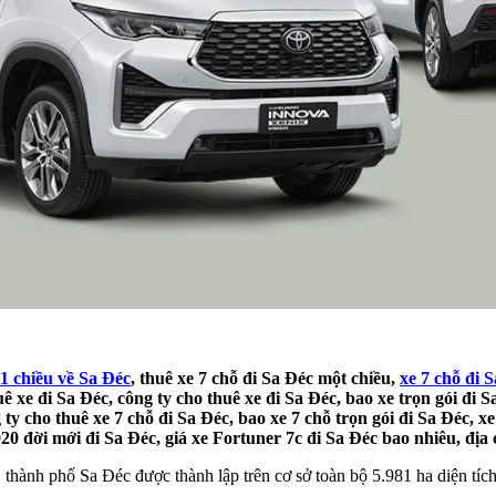
 1 chiều về Sa Đéc
, thuê xe 7 chỗ đi Sa Đéc một chiều,
xe 7 chỗ đi S
uê xe đi Sa Đéc, công ty cho thuê xe đi Sa Đéc, bao xe trọn gói đi 
 ty cho thuê xe 7 chỗ đi Sa Đéc, bao xe 7 chỗ trọn gói đi Sa Đéc, x
20 đời mới đi Sa Đéc, giá xe Fortuner 7c đi Sa Đéc bao nhiêu, địa c
hành phố Sa Đéc được thành lập trên cơ sở toàn bộ 5.981 ha diện tíc