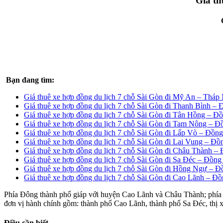
Giá th
Bạn đang tìm:
Giá thuê xe hợp đồng du lịch 7 chỗ Sài Gòn đi Mỹ An – Tháp
Giá thuê xe hợp đồng du lịch 7 chỗ Sài Gòn đi Thanh Bình –
Giá thuê xe hợp đồng du lịch 7 chỗ Sài Gòn đi Tân Hồng – Đ
Giá thuê xe hợp đồng du lịch 7 chỗ Sài Gòn đi Tam Nông – 
Giá thuê xe hợp đồng du lịch 7 chỗ Sài Gòn đi Lấp Vò – Đồn
Giá thuê xe hợp đồng du lịch 7 chỗ Sài Gòn đi Lai Vung – Đ
Giá thuê xe hợp đồng du lịch 7 chỗ Sài Gòn đi Châu Thành –
Giá thuê xe hợp đồng du lịch 7 chỗ Sài Gòn đi Sa Đéc – Đồn
Giá thuê xe hợp đồng du lịch 7 chỗ Sài Gòn đi Hồng Ngự – 
Giá thuê xe hợp đồng du lịch 7 chỗ Sài Gòn đi Cao Lãnh – Đ
Phía Đông thành phố giáp với huyện Cao Lãnh và Châu Thành; phía 
đơn vị hành chính gồm: thành phố Cao Lãnh, thành phố Sa Đéc, t
Điều cần biết