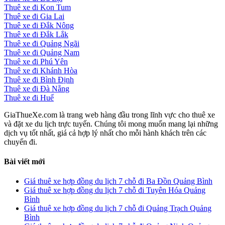
Thuê xe đi Kon Tum
Thuê xe đi Gia Lai
Thuê xe đi Đắk Nông
Thuê xe đi Đắk Lắk
Thuê xe đi Quảng Ngãi
Thuê xe đi Quảng Nam
Thuê xe đi Phú Yên
Thuê xe đi Khánh Hòa
Thuê xe đi Bình Định
Thuê xe đi Đà Nẵng
Thuê xe đi Huế
GiaThueXe.com là trang web hàng đầu trong lĩnh vực cho thuê xe
và đặt xe du lịch trực tuyến. Chúng tôi mong muốn mang lại những
dịch vụ tốt nhất, giá cả hợp lý nhất cho mỗi hành khách trên các
chuyến đi.
Bài viết mới
Giá thuê xe hợp đồng du lịch 7 chỗ đi Ba Đồn Quảng Bình
Giá thuê xe hợp đồng du lịch 7 chỗ đi Tuyên Hóa Quảng
Bình
Giá thuê xe hợp đồng du lịch 7 chỗ đi Quảng Trạch Quảng
Bình