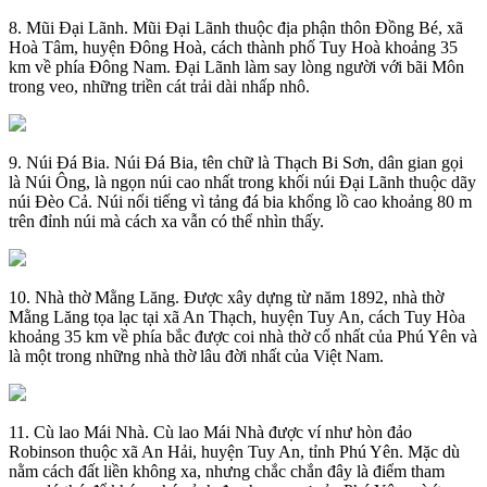
8. Mũi Đại Lãnh. Mũi Đại Lãnh thuộc địa phận thôn Đồng Bé, xã
Hoà Tâm, huyện Đông Hoà, cách thành phố Tuy Hoà khoảng 35
km về phía Đông Nam. Đại Lãnh làm say lòng người với bãi Môn
trong veo, những triền cát trải dài nhấp nhô.
9. Núi Đá Bia. Núi Đá Bia, tên chữ là Thạch Bi Sơn, dân gian gọi
là Núi Ông, là ngọn núi cao nhất trong khối núi Đại Lãnh thuộc dãy
núi Đèo Cả. Núi nổi tiếng vì tảng đá bia khổng lồ cao khoảng 80 m
trên đỉnh núi mà cách xa vẫn có thể nhìn thấy.
10. Nhà thờ Mằng Lăng. Được xây dựng từ năm 1892, nhà thờ
Mằng Lăng tọa lạc tại xã An Thạch, huyện Tuy An, cách Tuy Hòa
khoảng 35 km về phía bắc được coi nhà thờ cổ nhất của Phú Yên và
là một trong những nhà thờ lâu đời nhất của Việt Nam.
11. Cù lao Mái Nhà. Cù lao Mái Nhà được ví như hòn đảo
Robinson thuộc xã An Hải, huyện Tuy An, tỉnh Phú Yên. Mặc dù
nằm cách đất liền không xa, nhưng chắc chắn đây là điểm tham