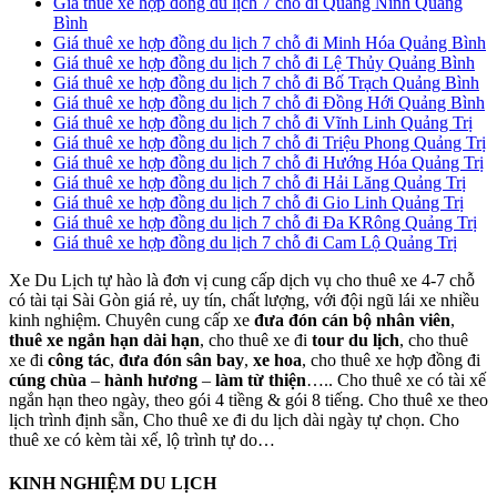
Giá thuê xe hợp đồng du lịch 7 chỗ đi Quảng Ninh Quảng
Bình
Giá thuê xe hợp đồng du lịch 7 chỗ đi Minh Hóa Quảng Bình
Giá thuê xe hợp đồng du lịch 7 chỗ đi Lệ Thủy Quảng Bình
Giá thuê xe hợp đồng du lịch 7 chỗ đi Bố Trạch Quảng Bình
Giá thuê xe hợp đồng du lịch 7 chỗ đi Đồng Hới Quảng Bình
Giá thuê xe hợp đồng du lịch 7 chỗ đi Vĩnh Linh Quảng Trị
Giá thuê xe hợp đồng du lịch 7 chỗ đi Triệu Phong Quảng Trị
Giá thuê xe hợp đồng du lịch 7 chỗ đi Hướng Hóa Quảng Trị
Giá thuê xe hợp đồng du lịch 7 chỗ đi Hải Lăng Quảng Trị
Giá thuê xe hợp đồng du lịch 7 chỗ đi Gio Linh Quảng Trị
Giá thuê xe hợp đồng du lịch 7 chỗ đi Đa KRông Quảng Trị
Giá thuê xe hợp đồng du lịch 7 chỗ đi Cam Lộ Quảng Trị
Xe Du Lịch tự hào là đơn vị cung cấp dịch vụ cho thuê xe 4-7 chỗ
có tài tại Sài Gòn giá rẻ, uy tín, chất lượng, với đội ngũ lái xe nhiều
kinh nghiệm. Chuyên cung cấp xe
đưa đón cán bộ nhân viên
,
thuê xe ngắn hạn dài hạn
, cho thuê xe đi
tour du lịch
, cho thuê
xe đi
công tác
,
đưa đón sân bay
,
xe hoa
, cho thuê xe hợp đồng đi
cúng chùa
–
hành hương
–
làm từ thiện
….. Cho thuê xe có tài xế
ngắn hạn theo ngày, theo gói 4 tiềng & gói 8 tiếng. Cho thuê xe theo
lịch trình định sẵn, Cho thuê xe đi du lịch dài ngày tự chọn. Cho
thuê xe có kèm tài xế, lộ trình tự do…
KINH NGHIỆM DU LỊCH