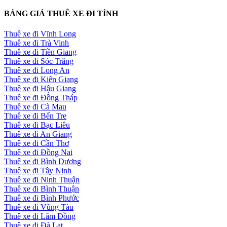
BẢNG GIÁ THUÊ XE ĐI TỈNH
Thuê xe đi Vĩnh Long
Thuê xe đi Trà Vinh
Thuê xe đi Tiền Giang
Thuê xe đi Sóc Trăng
Thuê xe đi Long An
Thuê xe đi Kiên Giang
Thuê xe đi Hậu Giang
Thuê xe đi Đồng Tháp
Thuê xe đi Cà Mau
Thuê xe đi Bến Tre
Thuê xe đi Bạc Liêu
Thuê xe đi An Giang
Thuê xe đi Cần Thơ
Thuê xe đi Đồng Nai
Thuê xe đi Bình Dương
Thuê xe đi Tây Ninh
Thuê xe đi Ninh Thuận
Thuê xe đi Bình Thuận
Thuê xe đi Bình Phước
Thuê xe đi Vũng Tàu
Thuê xe đi Lâm Đồng
Thuê xe đi Đà Lạt