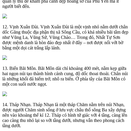
quan lý thú để khám phá cảnh đẹp hoang sơ của Phú Yên mà ít
người biết đến.
12. Vịnh Xuân Đài. Vịnh Xuân Đài là một vịnh nhỏ nằm dưới chân
dốc Găng thuộc địa phận thị xã Sông Cầu, có khá nhiều bãi tắm đẹp
như Vũng La, Vũng Sứ, Vũng Chào… Trong đó, Nhất Tự Sơn
được mệnh danh là hòn đảo đẹp nhất ở đây – nơi được nối với bờ
bằng một dọi cát trắng lấp lánh.
13. Biển Bãi Môn. Bãi Môn dài chỉ khoảng 400 mét, nằm kẹp giữa
hai ngọn núi tạo thành hình cánh cung, độ dốc thoai thoải. Chân núi
là những khối đá hiểm trở, nhô ra biển. Ở phía tây của Bãi Môn có
một con suối nước ngọt.
14. Tháp Nhạn. Tháp Nhạn là một tháp Chăm nằm trên núi Nhạn,
được người Chăm sinh sống ở lưu vực châu thổ sông Ba xây dựng
nên vào khoảng thế kỉ 12. Tháp có hình tứ giác với 4 tầng, càng lên
cao càng thu nhỏ lại so với tầng dưới, nhưng vẫn theo phong cách
tầng dưới.