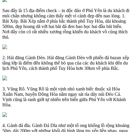
Sau đây là 15 địa điểm check – in độc đáo ở Phú Yên là du khách đi
mỏi chân nhưng không cảm thấy mệt vì cảnh đẹp đến nao lòng. 1.
Bãi Xép. Bãi Xép nằm ở phía bắc thành phố Tuy Hòa, dài khoảng
500m, đẹp hoang dã với hai bãi đá đen bao bọc hai đầu bãi biển.
Nơi đây còn có rất nhiều xương rồng khiến du khách vô cùng thích
thú.
2. Hải đăng Gành Đèn. Hải đăng Gành Đèn với phiến đá bazan xếp
tầng lớp là điểm đến không thể bỏ qua của các du khách khi đến du
lịch Phú Yên, cách thành phố Tuy Hòa hơn 30km về phía Bắc.
3. Vũng Rô. Vũng Rô là một vịnh nhỏ xanh biếc thuộc xã Hòa
Xuân Nam, huyện Đông Hòa nằm ngay sát rìa dãy núi Đèo Cả.
Vịnh cũng là ranh giới tự nhiên trên biển giữa Phú Yên với Khánh
Hòa.
4. Gành đá đĩa. Gành Đá Dĩa như một tổ ong khổng lồ rộng khoảng
50m, dài 200m với những khối đá hình lăng trụ xếp liền nhau, ngay