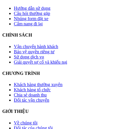
Hướng dẫn sử dụng
Câu hỏi thường gặp
Nhúng form đặt xe
Cẩm nang đi lại
CHÍNH SÁCH
Vận chuyển hành khách
Bảo vệ quyền riêng tư
Sử dụng dịch vụ
Giải quyết sự cố và khiếu nại
CHƯƠNG TRÌNH
Khách hàng thường xuyên
Khách hàng tổ chức
Chia sẻ doanh thu
Đối tác vận chuyển
GIỚI THIỆU
Về chúng tôi
Đối tác của chúng tôi