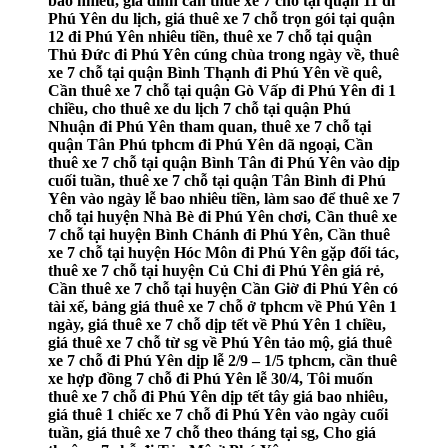
bao nhiêu, gia đình cần thuê xe 7 chỗ tại quận 11 đi
Phú Yên du lịch, giá thuê xe 7 chỗ trọn gói tại quận
12 đi Phú Yên nhiêu tiền, thuê xe 7 chỗ tại quận
Thủ Đức đi Phú Yên cúng chùa trong ngày về, thuê
xe 7 chỗ tại quận Bình Thạnh đi Phú Yên về quê,
Cần thuê xe 7 chỗ tại quận Gò Vấp đi Phú Yên đi 1
chiều, cho thuê xe du lịch 7 chỗ tại quận Phú
Nhuận đi Phú Yên tham quan, thuê xe 7 chỗ tại
quận Tân Phú tphcm đi Phú Yên dã ngoại, Cần
thuê xe 7 chỗ tại quận Bình Tân đi Phú Yên vào dịp
cuối tuần, thuê xe 7 chỗ tại quận Tân Bình đi Phú
Yên vào ngày lễ bao nhiêu tiền, làm sao để thuê xe 7
chỗ tại huyện Nhà Bè đi Phú Yên chơi, Cần thuê xe
7 chỗ tại huyện Bình Chánh đi Phú Yên, Cần thuê
xe 7 chỗ tại huyện Hóc Môn đi Phú Yên gặp đối tác,
thuê xe 7 chỗ tại huyện Củ Chi đi Phú Yên giá rẻ,
Cần thuê xe 7 chỗ tại huyện Cần Giờ đi Phú Yên có
tài xế, bảng giá thuê xe 7 chỗ ở tphcm về Phú Yên 1
ngày, giá thuê xe 7 chỗ dịp tết về Phú Yên 1 chiều,
giá thuê xe 7 chỗ từ sg về Phú Yên tảo mộ, giá thuê
xe 7 chỗ đi Phú Yên dịp lễ 2/9 – 1/5 tphcm, cần thuê
xe hợp đồng 7 chỗ đi Phú Yên lễ 30/4, Tôi muốn
thuê xe 7 chỗ đi Phú Yên dịp tết tây giá bao nhiêu,
giá thuê 1 chiếc xe 7 chỗ đi Phú Yên vào ngày cuối
tuần, giá thuê xe 7 chỗ theo tháng tại sg, Cho giá