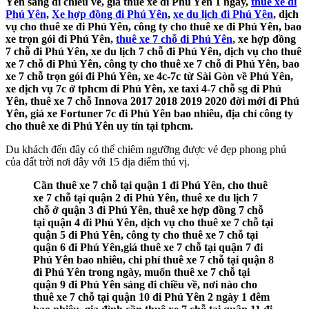
Yên sáng đi chiều về, giá thuê xe đi Phú Yên 1 ngày,
thuê xe đi
Phú Yên
,
Xe hợp đồng đi Phú Yên
,
xe du lịch đi Phú Yên
, dịch
vụ cho thuê xe đi Phú Yên, công ty cho thuê xe đi Phú Yên, bao
xe trọn gói đi Phú Yên,
thuê xe 7 chỗ đi Phú Yên
, xe hợp đồng
7 chỗ đi Phú Yên, xe du lịch 7 chỗ đi Phú Yên, dịch vụ cho thuê
xe 7 chỗ đi Phú Yên, công ty cho thuê xe 7 chỗ đi Phú Yên, bao
xe 7 chỗ trọn gói đi Phú Yên, xe 4c-7c từ Sài Gòn về Phú Yên,
xe dịch vụ 7c ở tphcm đi Phú Yên, xe taxi 4-7 chỗ sg đi Phú
Yên, thuê xe 7 chỗ Innova 2017 2018 2019 2020 đời mới đi Phú
Yên, giá xe Fortuner 7c đi Phú Yên bao nhiêu, địa chỉ công ty
cho thuê xe đi Phú Yên uy tín tại tphcm.
Du khách đến đây có thể chiêm ngưỡng được vẻ đẹp phong phú
của đất trời nơi đây với 15 địa điểm thú vị.
Cần thuê xe 7 chỗ tại quận 1 đi Phú Yên, cho thuê
xe 7 chỗ tại quận 2 đi Phú Yên, thuê xe du lịch 7
chỗ ở quận 3 đi Phú Yên, thuê xe hợp đồng 7 chỗ
tại quận 4 đi Phú Yên, dịch vụ cho thuê xe 7 chỗ tại
quận 5 đi Phú Yên, công ty cho thuê xe 7 chỗ tại
quận 6 đi Phú Yên,giá thuê xe 7 chỗ tại quận 7 đi
Phú Yên bao nhiêu, chi phí thuê xe 7 chỗ tại quận 8
đi Phú Yên trong ngày, muốn thuê xe 7 chỗ tại
quận 9 đi Phú Yên sáng đi chiều về, nơi nào cho
thuê xe 7 chỗ tại quận 10 đi Phú Yên 2 ngày 1 đêm