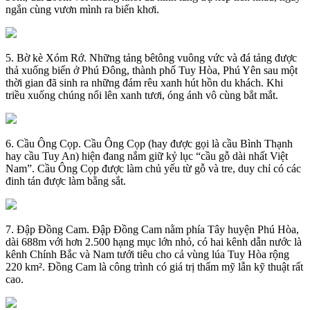
ngắn cùng vươn mình ra biển khơi.
5. Bờ kè Xóm Rớ. Những tảng bêtông vuông vức và đá tảng được
thả xuống biển ở Phú Đông, thành phố Tuy Hòa, Phú Yên sau một
thời gian đã sinh ra những đám rêu xanh hút hồn du khách. Khi
triều xuống chúng nổi lên xanh tươi, óng ánh vô cùng bắt mắt.
6. Cầu Ông Cọp. Cầu Ông Cọp (hay được gọi là cầu Bình Thạnh
hay cầu Tuy An) hiện đang nắm giữ kỷ lục “cầu gỗ dài nhất Việt
Nam”. Cầu Ông Cọp được làm chủ yếu từ gỗ và tre, duy chỉ có các
đinh tán được làm bằng sắt.
7. Đập Đồng Cam. Đập Đồng Cam nằm phía Tây huyện Phú Hòa,
dài 688m với hơn 2.500 hạng mục lớn nhỏ, có hai kênh dẫn nước là
kênh Chính Bắc và Nam tưới tiêu cho cả vùng lúa Tuy Hòa rộng
220 km². Đồng Cam là công trình có giá trị thẩm mỹ lẫn kỹ thuật rất
cao.