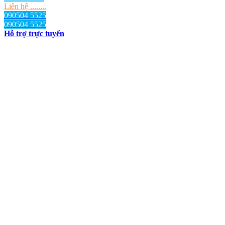
Liên hệ ........
090504 5525
090504 5525
Hỗ trợ trực tuyến