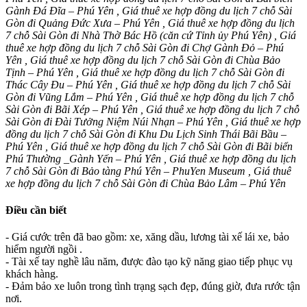
Gành Đá Đĩa – Phú Yên , Giá thuê xe hợp đồng du lịch 7 chỗ Sài
Gòn đi Quảng Đức Xưa – Phú Yên , Giá thuê xe hợp đồng du lịch
7 chỗ Sài Gòn đi Nhà Thờ Bác Hồ (căn cứ Tỉnh ủy Phú Yên) , Giá
thuê xe hợp đồng du lịch 7 chỗ Sài Gòn đi Chợ Gành Đỏ – Phú
Yên , Giá thuê xe hợp đồng du lịch 7 chỗ Sài Gòn đi Chùa Bảo
Tịnh – Phú Yên , Giá thuê xe hợp đồng du lịch 7 chỗ Sài Gòn đi
Thác Cây Đu – Phú Yên , Giá thuê xe hợp đồng du lịch 7 chỗ Sài
Gòn đi Vũng Lắm – Phú Yên , Giá thuê xe hợp đồng du lịch 7 chỗ
Sài Gòn đi Bãi Xép – Phú Yên , Giá thuê xe hợp đồng du lịch 7 chỗ
Sài Gòn đi Đài Tưởng Niệm Núi Nhạn – Phú Yên , Giá thuê xe hợp
đồng du lịch 7 chỗ Sài Gòn đi Khu Du Lịch Sinh Thái Bãi Bầu –
Phú Yên , Giá thuê xe hợp đồng du lịch 7 chỗ Sài Gòn đi Bãi biển
Phú Thường _Gành Yến – Phú Yên , Giá thuê xe hợp đồng du lịch
7 chỗ Sài Gòn đi Bảo tàng Phú Yên – PhuYen Museum , Giá thuê
xe hợp đồng du lịch 7 chỗ Sài Gòn đi Chùa Bảo Lâm – Phú Yên
Điều cần biết
- Giá cước trên đã bao gồm: xe, xăng dầu, lương tài xế lái xe, bảo
hiểm người ngồi .
- Tài xế tay nghề lâu năm, được đào tạo kỹ năng giao tiếp phục vụ
khách hàng.
- Đảm bảo xe luôn trong tình trạng sạch đẹp, đúng giờ, đưa rước tận
nơi.