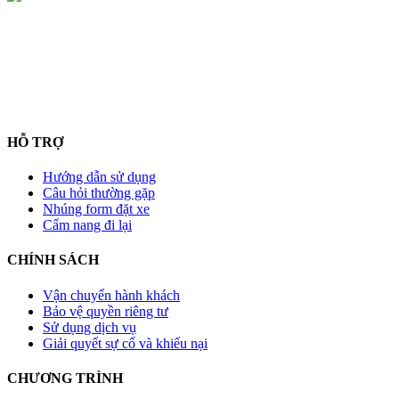
HỖ TRỢ
Hướng dẫn sử dụng
Câu hỏi thường gặp
Nhúng form đặt xe
Cẩm nang đi lại
CHÍNH SÁCH
Vận chuyển hành khách
Bảo vệ quyền riêng tư
Sử dụng dịch vụ
Giải quyết sự cố và khiếu nại
CHƯƠNG TRÌNH