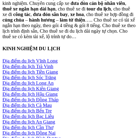
kinh nghiệm. Chuyên cung cấp xe
đưa đón cán bộ nhân viên
,
thuê xe ngắn hạn dài hạn
, cho thuê xe đi
tour du lịch
, cho thuê
xe đi
công tác
,
đưa đón sân bay
,
xe hoa
, cho thuê xe hợp đồng đi
cúng chùa
–
hành hương
–
làm từ thiện
….. Cho thuê xe có tài xế
ngắn hạn theo ngày, theo gói 4 tiềng & gói 8 tiếng. Cho thuê xe theo
lịch trình định sẵn, Cho thuê xe đi du lịch dài ngày tự chọn. Cho
thuê xe có kèm tài xế, lộ trình tự do…
KINH NGHIỆM DU LỊCH
Địa điểm du lịch Vĩnh Long
Địa điểm du lịch Trà Vinh
Địa điểm du lịch Tiền Giang
Địa điểm du lịch Sóc Trăng
Địa điểm du lịch Long An
Địa điểm du lịch Kiên Giang
Địa điểm du lịch Hậu Giang
Địa điểm du lịch Đồng Tháp
Địa điểm du lịch Cà Mau
Địa điểm du lịch Bến Tre
Địa điểm du lịch Bạc Liêu
Địa điểm du lịch An Giang
Địa điểm du lịch Cần Thơ
Địa điểm du lịch Đồng Nai