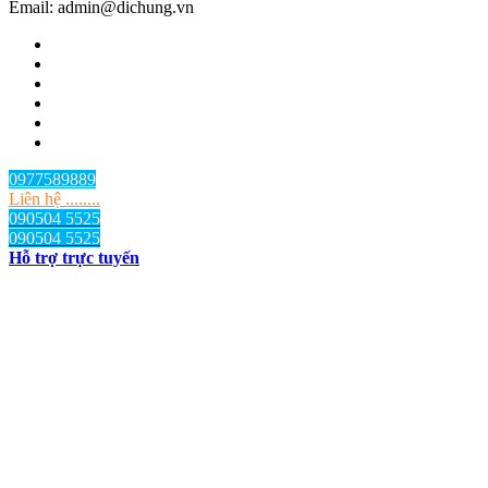
Email: admin@dichung.vn
0977589889
Liên hệ ........
090504 5525
090504 5525
Hỗ trợ trực tuyến