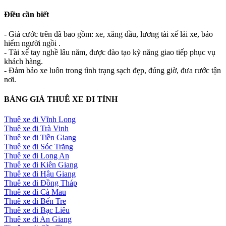
Điều cần biết
- Giá cước trên đã bao gồm: xe, xăng dầu, lương tài xế lái xe, bảo
hiểm người ngồi .
- Tài xế tay nghề lâu năm, được đào tạo kỹ năng giao tiếp phục vụ
khách hàng.
- Đảm bảo xe luôn trong tình trạng sạch đẹp, đúng giờ, đưa rước tận
nơi.
BẢNG GIÁ THUÊ XE ĐI TỈNH
Thuê xe đi Vĩnh Long
Thuê xe đi Trà Vinh
Thuê xe đi Tiền Giang
Thuê xe đi Sóc Trăng
Thuê xe đi Long An
Thuê xe đi Kiên Giang
Thuê xe đi Hậu Giang
Thuê xe đi Đồng Tháp
Thuê xe đi Cà Mau
Thuê xe đi Bến Tre
Thuê xe đi Bạc Liêu
Thuê xe đi An Giang