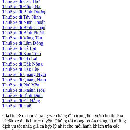
Thuê xe đi Cần Thơ
Thuê xe đi Đồng Nai
Thuê xe đi Bình Dương
Thuê xe đi Tây Ninh
Thuê xe đi Ninh Thuận
Thuê xe đi Bình Thuận
Thuê xe đi Bình Phước
Thuê xe đi Vũng Tàu
Thuê xe đi Lâm Đồng
Thuê xe đi Đà Lạt
Thuê xe đi Kon Tum
Thuê xe đi Gia Lai
Thuê xe đi Đắk Nông
Thuê xe đi Đắk Lắk
Thuê xe đi Quảng Ngãi
Thuê xe đi Quảng Nam
Thuê xe đi Phú Yên
Thuê xe đi Khánh Hòa
Thuê xe đi Bình Định
Thuê xe đi Đà Nẵng
Thuê xe đi Huế
GiaThueXe.com là trang web hàng đầu trong lĩnh vực cho thuê xe
và đặt xe du lịch trực tuyến. Chúng tôi mong muốn mang lại những
dịch vụ tốt nhất, giá cả hợp lý nhất cho mỗi hành khách trên các