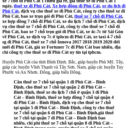
xe 7 chỗ đi Phù Cát 1 chiều giá rẻ, giá thuê xe đi Phù Cát 1
ngày,
thuê xe đi Phù Cát
,
Xe hợp đồng đi Phù Cát
,
xe du lịch đi
Phù Cát
, dịch vụ cho thuê xe đi Phù Cát, công ty cho thuê xe đi
Phù Cát, bao xe trọn gói đi Phù Cát,
thuê xe 7 chỗ đi Phù Cát
,
xe hợp đồng 7 chỗ đi Phù Cát, xe du lịch 7 chỗ đi Phù Cát, dịch
vụ cho thuê xe 7 chỗ đi Phù Cát, công ty cho thuê xe 7 chỗ đi
Phù Cát, bao xe 7 chỗ trọn gói đi Phù Cát, xe 4c-7c từ Sài Gòn
về Phù Cát, xe dịch vụ 7c ở tphcm đi Phù Cát, xe taxi 4-7 chỗ
sg đi Phù Cát, thuê xe 7 chỗ Innova 2017 2018 2019 2020 đời
mới đi Phù Cát, giá xe Fortuner 7c đi Phù Cát bao nhiêu, địa
chỉ công ty cho thuê xe đi Phù Cát uy tín tại tphcm.
Huyện Phù Cát của tỉnh Bình Định. Bắc, giáp huyện Phù Mỹ. Tây,
giáp các huyện Vĩnh Thạnh và Tây Sơn. Nam, giáp các huyện Tuy
Phước và An Nhơn. Đông, giáp biển Đông.
Cần thuê xe 7 chỗ tại quận 1 đi Phù Cát – Bình
Định, cho thuê xe 7 chỗ tại quận 2 đi Phù Cát –
Bình Định, thuê xe du lịch 7 chỗ ở quận 3 đi Phù
Cát – Bình Định, thuê xe hợp đồng 7 chỗ tại quận 4
đi Phù Cát – Bình Định, dịch vụ cho thuê xe 7 chỗ
tại quận 5 đi Phù Cát – Bình Định, công ty cho thuê
xe 7 chỗ tại quận 6 đi Phù Cát – Bình Định,giá thuê
xe 7 chỗ tại quận 7 đi Phù Cát – Bình Định bao
nhiêu, chi phí thuê xe 7 chỗ tại quận 8 đi Phù Cát –