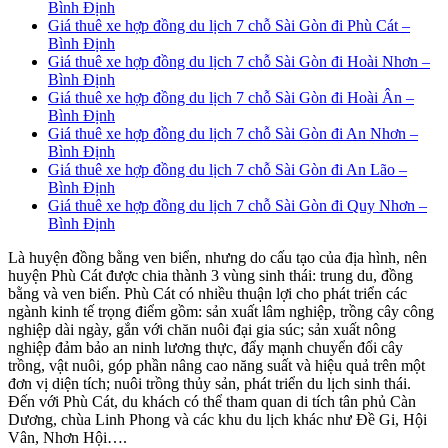
Bình Định
Giá thuê xe hợp đồng du lịch 7 chỗ Sài Gòn đi Phù Cát –
Bình Định
Giá thuê xe hợp đồng du lịch 7 chỗ Sài Gòn đi Hoài Nhơn –
Bình Định
Giá thuê xe hợp đồng du lịch 7 chỗ Sài Gòn đi Hoài Ân –
Bình Định
Giá thuê xe hợp đồng du lịch 7 chỗ Sài Gòn đi An Nhơn –
Bình Định
Giá thuê xe hợp đồng du lịch 7 chỗ Sài Gòn đi An Lão –
Bình Định
Giá thuê xe hợp đồng du lịch 7 chỗ Sài Gòn đi Quy Nhơn –
Bình Định
Là huyện đồng bằng ven biển, nhưng do cấu tạo của địa hình, nên
huyện Phù Cát được chia thành 3 vùng sinh thái: trung du, đồng
bằng và ven biển. Phù Cát có nhiều thuận lợi cho phát triển các
ngành kinh tế trọng điểm gồm: sản xuất lâm nghiệp, trồng cây công
nghiệp dài ngày, gắn với chăn nuôi đại gia súc; sản xuất nông
nghiệp đảm bảo an ninh lương thực, đẩy mạnh chuyển đổi cây
trồng, vật nuôi, góp phần nâng cao năng suất và hiệu quả trên một
đơn vị diện tích; nuôi trồng thủy sản, phát triển du lịch sinh thái.
Đến với Phù Cát, du khách có thể tham quan di tích tân phủ Càn
Dương, chùa Linh Phong và các khu du lịch khác như Đề Gi, Hội
Vân, Nhơn Hội….