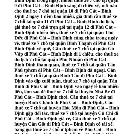
Bình Định trong ngày, muốn thuê xe 7 chỗ tại quận
9 đi Phù Cát – Bình Định sáng đi chiều về, nơi nào
cho thuê xe 7 chỗ tại quận 10 đi Phù Cát – Bình
Định 2 ngày 1 đêm bao nhiêu, gia đình cần thuê xe
7 chỗ tại quận 11 đi Phù Cát – Bình Định du lịch,
giá thuê xe 7 chỗ trọn gói tại quận 12 đi Phù Cát –
Bình Định nhiêu tiền, thuê xe 7 chỗ tại quận Thủ
Đức đi Phù Cát – Bình Định cúng chùa trong ngày
về, thuê xe 7 chỗ tại quận Bình Thạnh đi Phù Cát –
Bình Định về quê, Cần thuê xe 7 chỗ tại quận Gò
Vấp đi Phù Cát – Bình Định đi 1 chiều, cho thuê xe
du lịch 7 chỗ tại quận Phú Nhuận đi Phù Cát –
Bình Định tham quan, thuê xe 7 chỗ tại quận Tân
Phú tphcm đi Phù Cát – Bình Định dã ngoại, Cần
thuê xe 7 chỗ tại quận Bình Tân đi Phù Cát – Bình
Định vào dịp cuối tuần, thuê xe 7 chỗ tại quận Tân
Bình đi Phù Cát – Bình Định vào ngày lễ bao nhiêu
tiền, làm sao để thuê xe 7 chỗ tại huyện Nhà Bè đi
Phù Cát – Bình Định chơi, Cần thuê xe 7 chỗ tại
huyện Bình Chánh đi Phù Cát – Bình Định, Cần
thuê xe 7 chỗ tại huyện Hóc Môn đi Phù Cát – Bình
Định gặp đối tác, thuê xe 7 chỗ tại huyện Củ Chi đi
Phù Cát – Bình Định giá rẻ, Cần thuê xe 7 chỗ tại
huyện Cần Giờ đi Phù Cát – Bình Định có tài xế,
bảng giá thuê xe 7 chỗ ở tphcm về Phù Cát – Bình