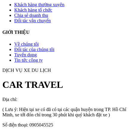
Khách hàng thường xuyên
Khách hàng tổ chức
Chia sẻ doanh thu
Đối tác vận chuyển
GIỚI THIỆU
Về chúng tôi
Đối tác của chúng tôi
Tuyển dụng
Tin tức công ty
DỊCH VỤ XE DU LỊCH
CAR TRAVEL
Địa chỉ:
TP.HCM
, Việt Nam
( Lưu ý: Hiện tại xe có đã có tại các quận huyện trong TP. Hồ Chí
Minh, xe tới đón chỉ trong 30 phút khi quý khách đặt xe )
Số điện thoại: 0905045525