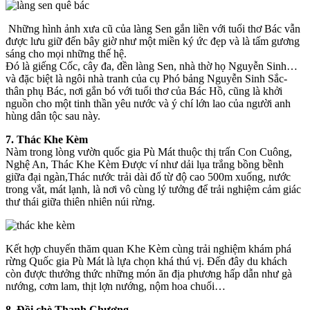
Những hình ảnh xưa cũ của làng Sen gắn liền với tuổi thơ Bác vẫn
được lưu giữ đến bây giờ như một miền ký ức đẹp và là tấm gương
sáng cho mọi những thế hệ.
Đó là giếng Cốc, cây đa, đền làng Sen, nhà thờ họ Nguyễn Sinh…
và đặc biệt là ngôi nhà tranh của cụ Phó bảng Nguyễn Sinh Sắc-
thân phụ Bác, nơi gắn bó với tuổi thơ của Bác Hồ, cũng là khởi
nguồn cho một tinh thần yêu nước và ý chí lớn lao của người anh
hùng dân tộc sau này.
7. Thác Khe Kèm
Nàm trong lòng vườn quốc gia Pù Mát thuộc thị trấn Con Cuông,
Nghệ An, Thác Khe Kèm Được ví như dải lụa trắng bồng bềnh
giữa đại ngàn,Thác nước trải dài đổ từ độ cao 500m xuống, nước
trong vắt, mát lạnh, là nơi vô cùng lý tưởng để trải nghiệm cảm giác
thư thái giữa thiên nhiên núi rừng.
Kết hợp chuyến thăm quan Khe Kèm cùng trải nghiệm khám phá
rừng Quốc gia Pù Mát là lựa chọn khá thú vị. Đến đây du khách
còn được thưởng thức những món ăn địa phương hấp dẫn như gà
nướng, cơm lam, thịt lợn nướng, nộm hoa chuối…
8. Đồi chè Thanh Chương