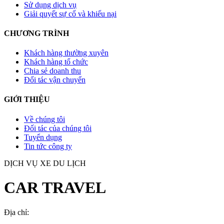
Sử dụng dịch vụ
Giải quyết sự cố và khiếu nại
CHƯƠNG TRÌNH
Khách hàng thường xuyên
Khách hàng tổ chức
Chia sẻ doanh thu
Đối tác vận chuyển
GIỚI THIỆU
Về chúng tôi
Đối tác của chúng tôi
Tuyển dụng
Tin tức công ty
DỊCH VỤ XE DU LỊCH
CAR TRAVEL
Địa chỉ:
TP.HCM
, Việt Nam