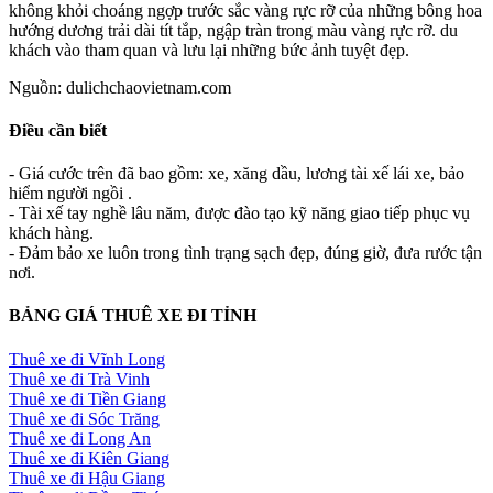
không khỏi choáng ngợp trước sắc vàng rực rỡ của những bông hoa
hướng dương trải dài tít tắp, ngập tràn trong màu vàng rực rỡ. du
khách vào tham quan và lưu lại những bức ảnh tuyệt đẹp.
Nguồn: dulichchaovietnam.com
Điều cần biết
- Giá cước trên đã bao gồm: xe, xăng dầu, lương tài xế lái xe, bảo
hiểm người ngồi .
- Tài xế tay nghề lâu năm, được đào tạo kỹ năng giao tiếp phục vụ
khách hàng.
- Đảm bảo xe luôn trong tình trạng sạch đẹp, đúng giờ, đưa rước tận
nơi.
BẢNG GIÁ THUÊ XE ĐI TỈNH
Thuê xe đi Vĩnh Long
Thuê xe đi Trà Vinh
Thuê xe đi Tiền Giang
Thuê xe đi Sóc Trăng
Thuê xe đi Long An
Thuê xe đi Kiên Giang
Thuê xe đi Hậu Giang