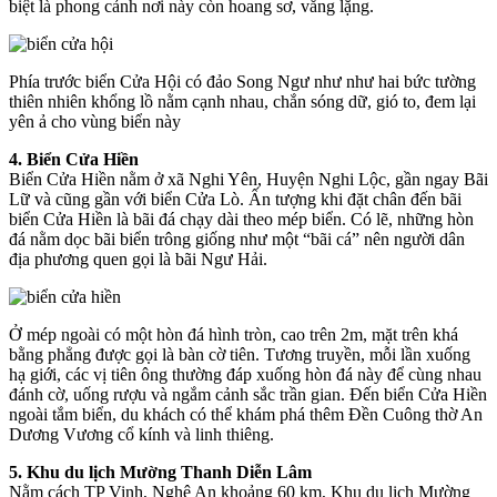
biệt là phong cảnh nơi này còn hoang sơ, vắng lặng.
Phía trước biển Cửa Hội có đảo Song Ngư như như hai bức tường
thiên nhiên khổng lồ nằm cạnh nhau, chắn sóng dữ, gió to, đem lại
yên ả cho vùng biển này
4. Biển Cửa Hiền
Biển Cửa Hiền nằm ở xã Nghi Yên, Huyện Nghi Lộc, gần ngay Bãi
Lữ và cũng gần với biển Cửa Lò. Ấn tượng khi đặt chân đến bãi
biển Cửa Hiền là bãi đá chạy dài theo mép biển. Có lẽ, những hòn
đá nằm dọc bãi biển trông giống như một “bãi cá” nên người dân
địa phương quen gọi là bãi Ngư Hải.
Ở mép ngoài có một hòn đá hình tròn, cao trên 2m, mặt trên khá
bằng phẳng được gọi là bàn cờ tiên. Tương truyền, mỗi lần xuống
hạ giới, các vị tiên ông thường đáp xuống hòn đá này để cùng nhau
đánh cờ, uống rượu và ngắm cảnh sắc trần gian. Đến biển Cửa Hiền
ngoài tắm biển, du khách có thể khám phá thêm Đền Cuông thờ An
Dương Vương cổ kính và linh thiêng.
5. Khu du lịch Mường Thanh Diễn Lâm
Nằm cách TP Vinh, Nghệ An khoảng 60 km, Khu du lịch Mường