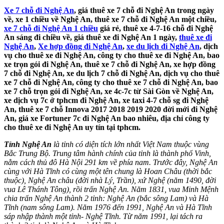
Xe 7 chỗ đi Nghệ An
, giá thuê xe 7 chỗ đi Nghệ An trong ngày
về, xe 1 chiều về Nghệ An, thuê xe 7 chỗ đi Nghệ An một chiều,
xe 7 chỗ đi Nghệ An 1 chiều
giá rẻ, thuê xe 4-7-16 chỗ đi Nghệ
An sáng đi chiều về, giá thuê xe đi Nghệ An 1 ngày,
thuê xe đi
Nghệ An
,
Xe hợp đồng đi Nghệ An
,
xe du lịch đi Nghệ An
, dịch
vụ cho thuê xe đi Nghệ An, công ty cho thuê xe đi Nghệ An, bao
xe trọn gói đi Nghệ An, thuê xe 7 chỗ đi Nghệ An, xe hợp đồng
7 chỗ đi Nghệ An, xe du lịch 7 chỗ đi Nghệ An, dịch vụ cho thuê
xe 7 chỗ đi Nghệ An, công ty cho thuê xe 7 chỗ đi Nghệ An, bao
xe 7 chỗ trọn gói đi Nghệ An, xe 4c-7c từ Sài Gòn về Nghệ An,
xe dịch vụ 7c ở tphcm đi Nghệ An, xe taxi 4-7 chỗ sg đi Nghệ
An, thuê xe 7 chỗ Innova 2017 2018 2019 2020 đời mới đi Nghệ
An, giá xe Fortuner 7c đi Nghệ An bao nhiêu, địa chỉ công ty
cho thuê xe đi Nghệ An uy tín tại tphcm.
Tỉnh Nghệ An
là tỉnh có diện tích lớn nhất Việt Nam thuộc vùng
Bắc Trung Bộ. Trung tâm hành chính của tỉnh là thành phố Vinh,
nằm cách thủ đô Hà Nội 291 km về phía nam. Trước đây, Nghệ An
cùng với Hà Tĩnh có cùng một tên chung là Hoan Châu (thời bắc
thuộc), Nghệ An châu (đời nhà Lý, Trần), xứ Nghệ (năm 1490, đời
vua Lê Thánh Tông), rồi trấn Nghệ An. Năm 1831, vua Minh Mệnh
chia trấn Nghệ An thành 2 tỉnh: Nghệ An (bắc sông Lam) và Hà
Tĩnh (nam sông Lam). Năm 1976 đến 1991, Nghệ An và Hà Tĩnh
sáp nhập thành một tỉnh- Nghệ Tĩnh. Từ năm 1991, lại tách ra