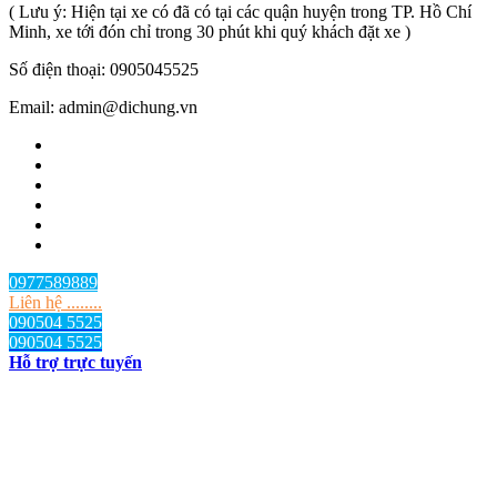
( Lưu ý: Hiện tại xe có đã có tại các quận huyện trong TP. Hồ Chí
Minh, xe tới đón chỉ trong 30 phút khi quý khách đặt xe )
Số điện thoại: 0905045525
Email: admin@dichung.vn
0977589889
Liên hệ ........
090504 5525
090504 5525
Hỗ trợ trực tuyến