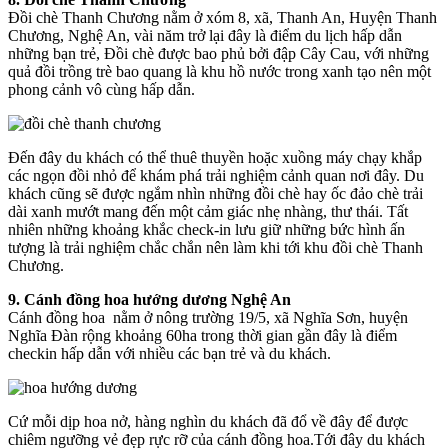
Đồi chè Thanh Chương nằm ở xóm 8, xã, Thanh An, Huyện Thanh
Chương, Nghệ An, vài năm trở lại đây là điểm du lịch hấp dẫn
những bạn trẻ, Đồi chè được bao phủ bởi đập Cây Cau, với những
quả đồi trồng trè bao quang là khu hồ nước trong xanh tạo nên một
phong cảnh vô cùng hấp dẫn.
Đến đây du khách có thể thuê thuyền hoặc xuồng máy chạy khắp
các ngọn đồi nhỏ để khám phá trải nghiệm cảnh quan nơi đây. Du
khách cũng sẽ được ngắm nhìn những đồi chè hay ốc đảo chè trải
dài xanh mướt mang đến một cảm giác nhẹ nhàng, thư thái. Tất
nhiên những khoảng khắc check-in lưu giữ những bức hình ấn
tượng là trải nghiệm chắc chắn nên làm khi tới khu đồi chè Thanh
Chương.
9. Cánh đồng hoa hướng dương Nghệ An
Cánh đồng hoa nằm ở nông trường 19/5, xã Nghĩa Sơn, huyện
Nghĩa Đàn rộng khoảng 60ha trong thời gian gần đây là điểm
checkin hấp dẫn với nhiều các bạn trẻ và du khách.
Cứ mỗi dịp hoa nở, hàng nghìn du khách đã đổ về đây để được
chiêm ngưỡng vẻ đẹp rực rỡ của cánh đồng hoa.Tới đây du khách