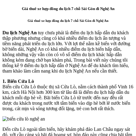
Giá thuê xe hợp đồng du lịch 7 chỗ Sài Gòn đi Nghệ An
Giá thuê xe hợp đồng du lịch 7 chỗ Sài Gòn đi Nghệ An
Du lịch Nghệ An
tuy chưa phải là điểm du lịch hấp dẫn du khách
thập phương nhưng cũng có khá nhiều điểm du lịch ấn tượng và
tiềm năng phát triển du lịch lớn. Với lợi thế nằm kề biển với đường
bờ biển dài, Nghệ An có khá nhiều điểm du lịch biển hấp dẫn,
không những vậy vẫn còn có vô số điểm du lịch khác hấp dẫn
không kém đang chờ bạn khám phá, Trong bài viết này chúng tôi
thống kê 9 điểm du lịch hấp dẫn ở Nghệ An để du khách tìm hiểu,
tham khảo làm cẩm nang khi du lịch Nghệ An nếu cần thiết.
1. Biển Cửa Lò
Biển cửa Cửa Lò thuộc thị xã Cửa Lò, nằm cách thành phố Vinh 16
km, cách Hà Nội hơn 300 km từ lâu đã là điểm du lịch hấp dẫn du
khách mỗi dịp hè về. Bãi biển Cửa Lò từ trước đến nay đều rất
được du khách trong nước tới tắm biển vào dịp hè bởi lẽ nước biển
trong, cát mịn và sóng tương đối lặng, trẻ con bơi rất thích.
Đến cửa Lò ngoài tắm biển, hãy khám phá đảo Lan Châu ngay sát
đó, với cầu cảng và bãi đá hoang sơ, hòn đảo này cũng chia bãi tắm