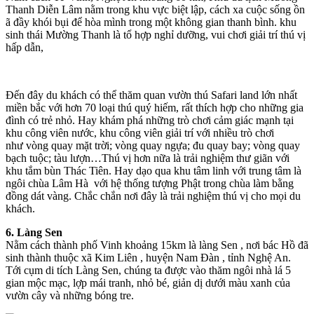
Thanh Diễn Lâm nằm trong khu vực biệt lập, cách xa cuộc sống ồn
ã đầy khói bụi để hòa mình trong một không gian thanh bình. khu
sinh thái Mường Thanh là tổ hợp nghỉ dưỡng, vui chơi giải trí thú vị
hấp dẫn,
Đến đây du khách có thể thăm quan vườn thú Safari land lớn nhất
miền bắc với hơn 70 loại thú quý hiếm, rất thích hợp cho những gia
đình có trẻ nhỏ. Hay khám phá những trò chơi cảm giác mạnh tại
khu công viên nước, khu công viên giải trí với nhiều trò chơi
như vòng quay mặt trời; vòng quay ngựa; đu quay bay; vòng quay
bạch tuộc; tàu lượn…Thú vị hơn nữa là trải nghiệm thư giãn với
khu tắm bùn Thác Tiên. Hay dạo qua khu tâm linh với trung tâm là
ngôi chùa Lâm Hà với hệ thống tượng Phật trong chùa làm bằng
đồng dát vàng. Chắc chắn nơi đây là trải nghiệm thú vị cho mọi du
khách.
6. Làng Sen
Nằm cách thành phố Vinh khoảng 15km là làng Sen , nơi bác Hồ đã
sinh thành thuộc xã Kim Liên , huyện Nam Đàn , tỉnh Nghệ An.
Tới cụm di tích Làng Sen, chúng ta được vào thăm ngôi nhà lá 5
gian mộc mạc, lợp mái tranh, nhỏ bé, giản dị dưới màu xanh của
vườn cây và những bóng tre.