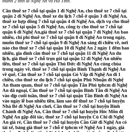
thành 2 tỉnh là Nghệ An và Hà Tĩnh.
Cần thuê xe 7 chỗ tại quận 1 đi Nghệ An, cho thuê xe 7 chỗ tại
quận 2 đi Nghệ An, thuê xe du lịch 7 chỗ ở quận 3 đi Nghệ An,
thuê xe hợp đồng 7 chỗ tại quận 4 đi Nghệ An, dịch vụ cho thuê
xe 7 chỗ tại quận 5 đi Nghệ An, công ty cho thuê xe 7 chỗ tại
quận 6 đi Nghệ An,giá thuê xe 7 chỗ tại quận 7 đi Nghệ An bao
nhiêu, chi phí thuê xe 7 chỗ tại quận 8 đi Nghệ An trong ngày,
muốn thuê xe 7 chỗ tại quận 9 đi Nghệ An sáng đi chiều về, nơi
nào cho thuê xe 7 chỗ tại quận 10 đi Nghệ An 2 ngày 1 đêm bao
nhiêu, gia đình cần thuê xe 7 chỗ tại quận 11 đi Nghệ An du
lịch, giá thuê xe 7 chỗ trọn gói tại quận 12 đi Nghệ An nhiêu
tiền, thuê xe 7 chỗ tại quận Thủ Đức đi Nghệ An cúng chùa
trong ngày về, thuê xe 7 chỗ tại quận Bình Thạnh đi Nghệ An
về quê, Cần thuê xe 7 chỗ tại quận Gò Vấp đi Nghệ An đi 1
chiều, cho thuê xe du lịch 7 chỗ tại quận Phú Nhuận đi Nghệ
An tham quan, thuê xe 7 chỗ tại quận Tân Phú tphcm đi Nghệ
An dã ngoại, Cần thuê xe 7 chỗ tại quận Bình Tân đi Nghệ An
vào dịp cuối tuần, thuê xe 7 chỗ tại quận Tân Bình đi Nghệ An
vào ngày lễ bao nhiêu tiền, làm sao để thuê xe 7 chỗ tại huyện
Nhà Bè đi Nghệ An chơi, Cần thuê xe 7 chỗ tại huyện Bình
Chánh đi Nghệ An, Cần thuê xe 7 chỗ tại huyện Hóc Môn đi
Nghệ An gặp đối tác, thuê xe 7 chỗ tại huyện Củ Chi đi Nghệ
An giá rẻ, Cần thuê xe 7 chỗ tại huyện Cần Giờ đi Nghệ An có
tài xế, bảng giá thuê xe 7 chỗ ở tphcm về Nghệ An 1 ngày, giá