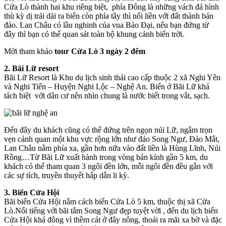
Cửa Lò thành hai khu riêng biệt, phía Đông là những vách đá hình
thù kỳ dị trải dài ra biển còn phía tây thì nối liền với đất thành bán
đảo. Lan Châu có lầu nghinh của vua Bảo Đại, nếu bạn đứng từ
đây thì bạn có thể quan sát toàn bộ khung cảnh biển trời.
Mời tham khảo
tour Cửa Lò 3 ngày 2 đêm
2. Bãi Lữ resort
Bãi Lữ Resort là Khu du lịch sinh thái cao cấp thuộc 2 xã Nghi Yên
và Nghi Tiến – Huyện Nghi Lộc – Nghệ An. Biển ở Bãi Lữ khá
tách biệt với dân cư nên nhìn chung là nước biết trong vắt, sạch.
Đến đây du khách cũng có thể đứng trên ngọn núi Lữ, ngắm trọn
vẹn cảnh quan một khu vực rộng lớn như đảo Song Ngư, Đảo Mắt,
Lan Châu nằm phía xa, gần hơn nữa vào đất liền là Hùng Lĩnh, Núi
Rồng…Từ Bãi Lữ xuất hành trong vòng bán kính gần 5 km, du
khách có thể tham quan 3 ngôi đền lớn, mỗi ngôi đền đều gắn với
các sự tích, truyền thuyết hấp dẫn li kỳ.
3. Biển Cửa Hội
Bãi biển Cửa Hội nằm cách biển Cửa Lò 5 km, thuộc thị xã Cửa
Lò.Nổi tiếng với bãi tắm Song Ngư đẹp tuyệt vời , đến du lịch biển
Cửa Hội khá đông vì thềm cát ở đây nông, thoải ra mãi xa bờ và đặc