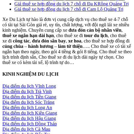
Giá thuê xe hợp đồng du lịch 7 chỗ đi Đa KRông Quảng Trị
Giá thuê xe hợp đồng du lịch 7 chỗ đi Cam Lộ Quảng Trị
Xe Du Lịch tự hào là đơn vị cung cấp dịch vụ cho thuê xe 4-7 chỗ
có tài tại Sài Gòn giá rẻ, uy tín, chất lượng, với đội ngũ lái xe nhiều
kinh nghiệm. Chuyên cung cấp xe
đưa đón cán bộ nhân viên
,
thuê xe ngắn hạn dài hạn
, cho thuê xe đi
tour du lịch
, cho thuê
xe đi
công tác
,
đưa đón sân bay
,
xe hoa
, cho thuê xe hợp đồng đi
cúng chùa
–
hành hương
–
làm từ thiện
….. Cho thuê xe có tài xế
ngắn hạn theo ngày, theo gói 4 tiềng & gói 8 tiếng. Cho thuê xe theo
lịch trình định sẵn, Cho thuê xe đi du lịch dài ngày tự chọn. Cho
thuê xe có kèm tài xế, lộ trình tự do…
KINH NGHIỆM DU LỊCH
Địa điểm du lịch Vĩnh Long
Địa điểm du lịch Trà Vinh
Địa điểm du lịch Tiền Giang
Địa điểm du lịch Sóc Trăng
Địa điểm du lịch Long An
Địa điểm du lịch Kiên Giang
Địa điểm du lịch Hậu Giang
Địa điểm du lịch Đồng Tháp
Địa điểm du lịch Cà Mau