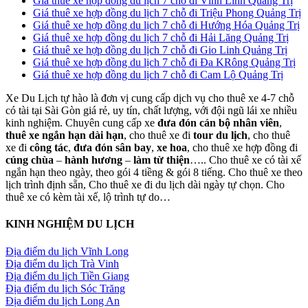
Giá thuê xe hợp đồng du lịch 7 chỗ đi Vĩnh Linh Quảng Trị
Giá thuê xe hợp đồng du lịch 7 chỗ đi Triệu Phong Quảng Trị
Giá thuê xe hợp đồng du lịch 7 chỗ đi Hướng Hóa Quảng Trị
Giá thuê xe hợp đồng du lịch 7 chỗ đi Hải Lăng Quảng Trị
Giá thuê xe hợp đồng du lịch 7 chỗ đi Gio Linh Quảng Trị
Giá thuê xe hợp đồng du lịch 7 chỗ đi Đa KRông Quảng Trị
Giá thuê xe hợp đồng du lịch 7 chỗ đi Cam Lộ Quảng Trị
Xe Du Lịch tự hào là đơn vị cung cấp dịch vụ cho thuê xe 4-7 chỗ
có tài tại Sài Gòn giá rẻ, uy tín, chất lượng, với đội ngũ lái xe nhiều
kinh nghiệm. Chuyên cung cấp xe
đưa đón cán bộ nhân viên
,
thuê xe ngắn hạn dài hạn
, cho thuê xe đi
tour du lịch
, cho thuê
xe đi
công tác
,
đưa đón sân bay
,
xe hoa
, cho thuê xe hợp đồng đi
cúng chùa
–
hành hương
–
làm từ thiện
….. Cho thuê xe có tài xế
ngắn hạn theo ngày, theo gói 4 tiềng & gói 8 tiếng. Cho thuê xe theo
lịch trình định sẵn, Cho thuê xe đi du lịch dài ngày tự chọn. Cho
thuê xe có kèm tài xế, lộ trình tự do…
KINH NGHIỆM DU LỊCH
Địa điểm du lịch Vĩnh Long
Địa điểm du lịch Trà Vinh
Địa điểm du lịch Tiền Giang
Địa điểm du lịch Sóc Trăng
Địa điểm du lịch Long An