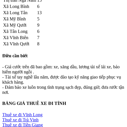
Thị trấn Ngã Năm
15
Xã Long Bình
6
Xã Long Tân
13
Xã Mỹ Bình
5
Xã Mỹ Qưới
9
Xã Tân Long
6
Xã Vĩnh Biên
7
Xã Vĩnh Qưới
8
Điều cần biết
- Giá cước trên đã bao gồm: xe, xăng dầu, lương tài xế lái xe, bảo
hiểm người ngồi .
- Tài xế tay nghề lâu năm, được đào tạo kỹ năng giao tiếp phục vụ
khách hàng.
- Đảm bảo xe luôn trong tình trạng sạch đẹp, đúng giờ, đưa rước tận
nơi.
BẢNG GIÁ THUÊ XE ĐI TỈNH
Thuê xe đi Vĩnh Long
Thuê xe đi Trà Vinh
Thuê xe đi Tiền Giang