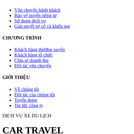
Vận chuyển hành khách
Bảo vệ quyền riêng tư
Sử dụng dịch vụ
Giải quyết sự cố và khiếu nại
CHƯƠNG TRÌNH
Khách hàng thường xuyên
Khách hàng tổ chức
Chia sẻ doanh thu
Đối tác vận chuyển
GIỚI THIỆU
Về chúng tôi
Đối tác của chúng tôi
Tuyển dụng
Tin tức công ty
DỊCH VỤ XE DU LỊCH
CAR TRAVEL