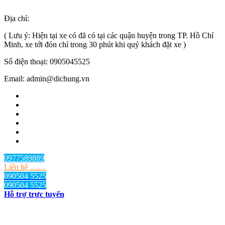
Địa chỉ:
TP.HCM
, Việt Nam
( Lưu ý: Hiện tại xe có đã có tại các quận huyện trong TP. Hồ Chí
Minh, xe tới đón chỉ trong 30 phút khi quý khách đặt xe )
Số điện thoại: 0905045525
Email: admin@dichung.vn
0977589889
Liên hệ ........
090504 5525
090504 5525
Hỗ trợ trực tuyến