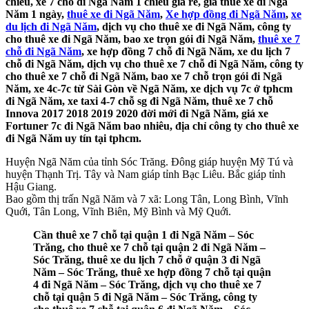
chiều, xe 7 chỗ đi Ngã Năm 1 chiều giá rẻ, giá thuê xe đi Ngã
Năm 1 ngày,
thuê xe đi Ngã Năm
,
Xe hợp đồng đi Ngã Năm
,
xe
du lịch đi Ngã Năm
, dịch vụ cho thuê xe đi Ngã Năm, công ty
cho thuê xe đi Ngã Năm, bao xe trọn gói đi Ngã Năm,
thuê xe 7
chỗ đi Ngã Năm
, xe hợp đồng 7 chỗ đi Ngã Năm, xe du lịch 7
chỗ đi Ngã Năm, dịch vụ cho thuê xe 7 chỗ đi Ngã Năm, công ty
cho thuê xe 7 chỗ đi Ngã Năm, bao xe 7 chỗ trọn gói đi Ngã
Năm, xe 4c-7c từ Sài Gòn về Ngã Năm, xe dịch vụ 7c ở tphcm
đi Ngã Năm, xe taxi 4-7 chỗ sg đi Ngã Năm, thuê xe 7 chỗ
Innova 2017 2018 2019 2020 đời mới đi Ngã Năm, giá xe
Fortuner 7c đi Ngã Năm bao nhiêu, địa chỉ công ty cho thuê xe
đi Ngã Năm uy tín tại tphcm.
Huyện Ngã Năm của tỉnh Sóc Trăng. Đông giáp huyện Mỹ Tú và
huyện Thạnh Trị. Tây và Nam giáp tỉnh Bạc Liêu. Bắc giáp tỉnh
Hậu Giang.
Bao gồm thị trấn Ngã Năm và 7 xã: Long Tân, Long Bình, Vĩnh
Quới, Tân Long, Vĩnh Biên, Mỹ Bình và Mỹ Quới.
Cần thuê xe 7 chỗ tại quận 1 đi Ngã Năm – Sóc
Trăng, cho thuê xe 7 chỗ tại quận 2 đi Ngã Năm –
Sóc Trăng, thuê xe du lịch 7 chỗ ở quận 3 đi Ngã
Năm – Sóc Trăng, thuê xe hợp đồng 7 chỗ tại quận
4 đi Ngã Năm – Sóc Trăng, dịch vụ cho thuê xe 7
chỗ tại quận 5 đi Ngã Năm – Sóc Trăng, công ty