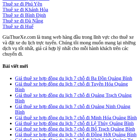
Thuê xe đi Phú Yên
Thuê xe đi Khánh Hòa
Thuê xe đi Bình Định
Thuê xe đi Đà Nẵng
Thuê xe đi Huế
GiaThueXe.com là trang web hàng đầu trong lĩnh vực cho thuê xe
và đặt xe du lịch trực tuyến. Chúng tôi mong muốn mang lại những
dịch vụ tốt nhất, giá cả hợp lý nhất cho mỗi hành khách trên các
chuyến đi.
Bài viết mới
Giá thuê xe hợp đồng du lịch 7 chỗ đi Ba Đồn Quảng Bình
Giá thuê xe hợp đồng du lịch 7 chỗ đi Tuyên Hóa Quảng
Bình
Giá thuê xe hợp đồng du lịch 7 chỗ đi Quảng Trạch Quảng
Bình
Giá thuê xe hợp đồng du lịch 7 chỗ đi Quảng Ninh Quảng
Bình
Giá thuê xe hợp đồng du lịch 7 chỗ đi Minh Hóa Quảng Bình
Giá thuê xe hợp đồng du lịch 7 chỗ đi Lệ Thủy Quảng Bình
Giá thuê xe hợp đồng du lịch 7 chỗ đi Bố Trạch Quảng Bình
Giá thuê xe hợp đồng du lịch 7 chỗ đi Đồng Hới Quảng Bình