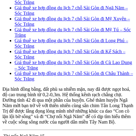
Sóc Trăng
Giá thuê xe hợp đồng du lịch 7 chỗ Sài Gòn đi Ngã Năm –
Sóc Trăng
Giá thuê xe hợp đồng du lịch 7 chỗ Sài Gòn đi Mỹ Xuyên –
Sóc Trăng
Giá thuê xe hợp đồng du lịch 7 chỗ Sài Gòn đi Mỹ Tú – Sóc
Trăng
Giá thuê xe hợp đồng du lịch 7 chỗ Sài Gòn đi Long Phú –
Sóc Trăng
Giá thuê xe hợp đồng du lịch 7 chỗ Sài Gòn đi Kế Sách –
Sóc Trăng
Giá thuê xe hợp đồng du lịch 7 chỗ Sài Gòn đi Cù Lao Dung
– Sóc Trăng
Giá thuê xe hợp đồng du lịch 7 chỗ Sài Gòn đi Châu Thành –
Sóc Trăng
Địa hình đồng bằng, đất phù sa nhiễm mặn, nay đã được ngọt hoá,
độ cao trung bình từ 0,2-0,3m. Hệ thống kênh rạch chằng chịt.
Đường tỉnh 42 đi qua một phần của huyện. Ghé thăm huyện Ngã
Năm mời bạn trở về với thiên nhiên cùng sân chim Tân Long Thạnh
Trị để được lắng đọng lòng mình nhớ những khúc ca dao “Con cò
lặn lội bờ sông” và đi “Chợ nổi Ngã Năm” để có dịp tìm hiểu thêm
về cuộc sống sông nước của người dân miền Tây Nam Bộ.