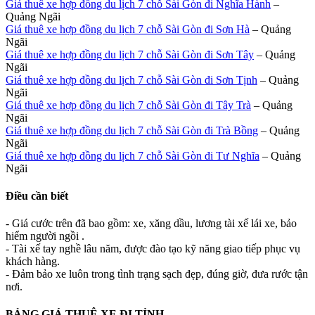
Giá thuê xe hợp đồng du lịch 7 chỗ Sài Gòn đi Nghĩa Hành
–
Quảng Ngãi
Giá thuê xe hợp đồng du lịch 7 chỗ Sài Gòn đi Sơn Hà
– Quảng
Ngãi
Giá thuê xe hợp đồng du lịch 7 chỗ Sài Gòn đi Sơn Tây
– Quảng
Ngãi
Giá thuê xe hợp đồng du lịch 7 chỗ Sài Gòn đi Sơn Tịnh
– Quảng
Ngãi
Giá thuê xe hợp đồng du lịch 7 chỗ Sài Gòn đi Tây Trà
– Quảng
Ngãi
Giá thuê xe hợp đồng du lịch 7 chỗ Sài Gòn đi Trà Bồng
– Quảng
Ngãi
Giá thuê xe hợp đồng du lịch 7 chỗ Sài Gòn đi Tư Nghĩa
– Quảng
Ngãi
Điều cần biết
- Giá cước trên đã bao gồm: xe, xăng dầu, lương tài xế lái xe, bảo
hiểm người ngồi .
- Tài xế tay nghề lâu năm, được đào tạo kỹ năng giao tiếp phục vụ
khách hàng.
- Đảm bảo xe luôn trong tình trạng sạch đẹp, đúng giờ, đưa rước tận
nơi.
BẢNG GIÁ THUÊ XE ĐI TỈNH