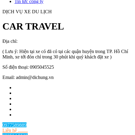
Tin tức công ty
DỊCH VỤ XE DU LỊCH
CAR TRAVEL
Địa chỉ:
TP.HCM
, Việt Nam
( Lưu ý: Hiện tại xe có đã có tại các quận huyện trong TP. Hồ Chí
Minh, xe tới đón chỉ trong 30 phút khi quý khách đặt xe )
Số điện thoại: 0905045525
Email: admin@dichung.vn
0977589889
Liên hệ ........