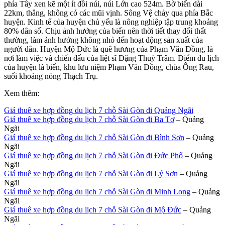
phía Tây xen kẽ một ít đồi núi, núi Lớn cao 524m. Bờ biển dài
22km, thẳng, không có các mũi vịnh. Sông Vệ chảy qua phía Bắc
huyện. Kinh tế của huyện chủ yếu là nông nghiệp tập trung khoảng
80% dân số. Chịu ảnh hưởng của biển nên thời tiết thay đổi thất
thường, làm ảnh hưởng không nhỏ đến hoạt động sản xuất của
người dân. Huyện Mộ Đức là quê hương của Phạm Văn Đồng, là
nơi làm việc và chiến đấu của liệt sĩ Đặng Thuỳ Trâm. Điểm du lịch
của huyện là biển, khu lưu niệm Phạm Văn Đồng, chùa Ông Rau,
suối khoáng nóng Thạch Trụ.
Xem thêm:
Giá thuê xe hợp đồng du lịch 7 chỗ Sài Gòn đi Quảng Ngãi
Giá thuê xe hợp đồng du lịch 7 chỗ Sài Gòn đi Ba Tơ
– Quảng
Ngãi
Giá thuê xe hợp đồng du lịch 7 chỗ Sài Gòn đi Bình Sơn
– Quảng
Ngãi
Giá thuê xe hợp đồng du lịch 7 chỗ Sài Gòn đi Đức Phổ
– Quảng
Ngãi
Giá thuê xe hợp đồng du lịch 7 chỗ Sài Gòn đi Lý Sơn
– Quảng
Ngãi
Giá thuê xe hợp đồng du lịch 7 chỗ Sài Gòn đi Minh Long
– Quảng
Ngãi
Giá thuê xe hợp đồng du lịch 7 chỗ Sài Gòn đi Mộ Đức
– Quảng
Ngãi