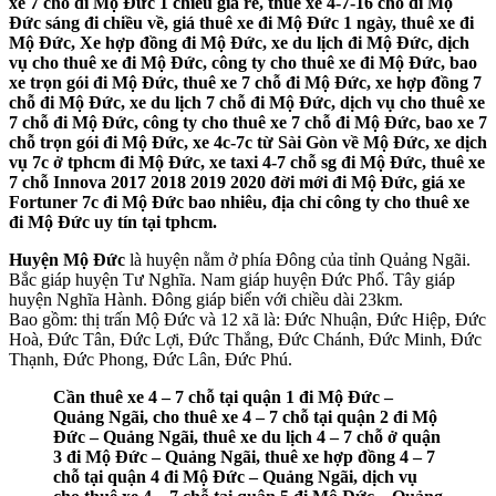
xe 7 chỗ đi Mộ Đức 1 chiều giá rẻ, thuê xe 4-7-16 chỗ đi Mộ
Đức sáng đi chiều về, giá thuê xe đi Mộ Đức 1 ngày, thuê xe đi
Mộ Đức, Xe hợp đồng đi Mộ Đức, xe du lịch đi Mộ Đức, dịch
vụ cho thuê xe đi Mộ Đức, công ty cho thuê xe đi Mộ Đức, bao
xe trọn gói đi Mộ Đức, thuê xe 7 chỗ đi Mộ Đức, xe hợp đồng 7
chỗ đi Mộ Đức, xe du lịch 7 chỗ đi Mộ Đức, dịch vụ cho thuê xe
7 chỗ đi Mộ Đức, công ty cho thuê xe 7 chỗ đi Mộ Đức, bao xe 7
chỗ trọn gói đi Mộ Đức, xe 4c-7c từ Sài Gòn về Mộ Đức, xe dịch
vụ 7c ở tphcm đi Mộ Đức, xe taxi 4-7 chỗ sg đi Mộ Đức, thuê xe
7 chỗ Innova 2017 2018 2019 2020 đời mới đi Mộ Đức, giá xe
Fortuner 7c đi Mộ Đức bao nhiêu, địa chỉ công ty cho thuê xe
đi Mộ Đức uy tín tại tphcm.
Huyện Mộ Đức
là huyện nằm ở phía Đông của tỉnh Quảng Ngãi.
Bắc giáp huyện Tư Nghĩa. Nam giáp huyện Đức Phổ. Tây giáp
huyện Nghĩa Hành. Đông giáp biển với chiều dài 23km.
Bao gồm: thị trấn Mộ Đức và 12 xã là: Đức Nhuận, Đức Hiệp, Đức
Hoà, Đức Tân, Đức Lợi, Đức Thắng, Đức Chánh, Đức Minh, Đức
Thạnh, Đức Phong, Đức Lân, Đức Phú.
Cần thuê xe 4 – 7 chỗ tại quận 1 đi Mộ Đức –
Quảng Ngãi, cho thuê xe 4 – 7 chỗ tại quận 2 đi Mộ
Đức – Quảng Ngãi, thuê xe du lịch 4 – 7 chỗ ở quận
3 đi Mộ Đức – Quảng Ngãi, thuê xe hợp đồng 4 – 7
chỗ tại quận 4 đi Mộ Đức – Quảng Ngãi, dịch vụ