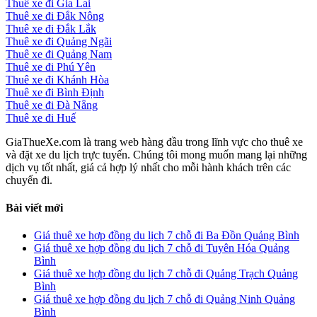
Thuê xe đi Gia Lai
Thuê xe đi Đắk Nông
Thuê xe đi Đắk Lắk
Thuê xe đi Quảng Ngãi
Thuê xe đi Quảng Nam
Thuê xe đi Phú Yên
Thuê xe đi Khánh Hòa
Thuê xe đi Bình Định
Thuê xe đi Đà Nẵng
Thuê xe đi Huế
GiaThueXe.com là trang web hàng đầu trong lĩnh vực cho thuê xe
và đặt xe du lịch trực tuyến. Chúng tôi mong muốn mang lại những
dịch vụ tốt nhất, giá cả hợp lý nhất cho mỗi hành khách trên các
chuyến đi.
Bài viết mới
Giá thuê xe hợp đồng du lịch 7 chỗ đi Ba Đồn Quảng Bình
Giá thuê xe hợp đồng du lịch 7 chỗ đi Tuyên Hóa Quảng
Bình
Giá thuê xe hợp đồng du lịch 7 chỗ đi Quảng Trạch Quảng
Bình
Giá thuê xe hợp đồng du lịch 7 chỗ đi Quảng Ninh Quảng
Bình