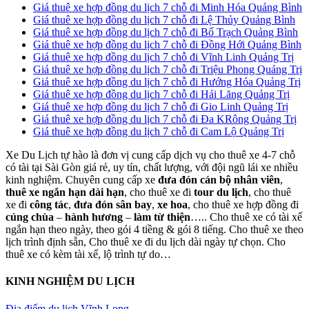
Giá thuê xe hợp đồng du lịch 7 chỗ đi Minh Hóa Quảng Bình
Giá thuê xe hợp đồng du lịch 7 chỗ đi Lệ Thủy Quảng Bình
Giá thuê xe hợp đồng du lịch 7 chỗ đi Bố Trạch Quảng Bình
Giá thuê xe hợp đồng du lịch 7 chỗ đi Đồng Hới Quảng Bình
Giá thuê xe hợp đồng du lịch 7 chỗ đi Vĩnh Linh Quảng Trị
Giá thuê xe hợp đồng du lịch 7 chỗ đi Triệu Phong Quảng Trị
Giá thuê xe hợp đồng du lịch 7 chỗ đi Hướng Hóa Quảng Trị
Giá thuê xe hợp đồng du lịch 7 chỗ đi Hải Lăng Quảng Trị
Giá thuê xe hợp đồng du lịch 7 chỗ đi Gio Linh Quảng Trị
Giá thuê xe hợp đồng du lịch 7 chỗ đi Đa KRông Quảng Trị
Giá thuê xe hợp đồng du lịch 7 chỗ đi Cam Lộ Quảng Trị
Xe Du Lịch tự hào là đơn vị cung cấp dịch vụ cho thuê xe 4-7 chỗ
có tài tại Sài Gòn giá rẻ, uy tín, chất lượng, với đội ngũ lái xe nhiều
kinh nghiệm. Chuyên cung cấp xe
đưa đón cán bộ nhân viên
,
thuê xe ngắn hạn dài hạn
, cho thuê xe đi
tour du lịch
, cho thuê
xe đi
công tác
,
đưa đón sân bay
,
xe hoa
, cho thuê xe hợp đồng đi
cúng chùa
–
hành hương
–
làm từ thiện
….. Cho thuê xe có tài xế
ngắn hạn theo ngày, theo gói 4 tiềng & gói 8 tiếng. Cho thuê xe theo
lịch trình định sẵn, Cho thuê xe đi du lịch dài ngày tự chọn. Cho
thuê xe có kèm tài xế, lộ trình tự do…
KINH NGHIỆM DU LỊCH
Địa điểm du lịch Vĩnh Long