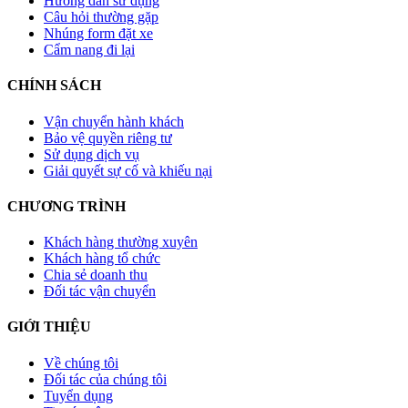
Hướng dẫn sử dụng
Câu hỏi thường gặp
Nhúng form đặt xe
Cẩm nang đi lại
CHÍNH SÁCH
Vận chuyển hành khách
Bảo vệ quyền riêng tư
Sử dụng dịch vụ
Giải quyết sự cố và khiếu nại
CHƯƠNG TRÌNH
Khách hàng thường xuyên
Khách hàng tổ chức
Chia sẻ doanh thu
Đối tác vận chuyển
GIỚI THIỆU
Về chúng tôi
Đối tác của chúng tôi
Tuyển dụng