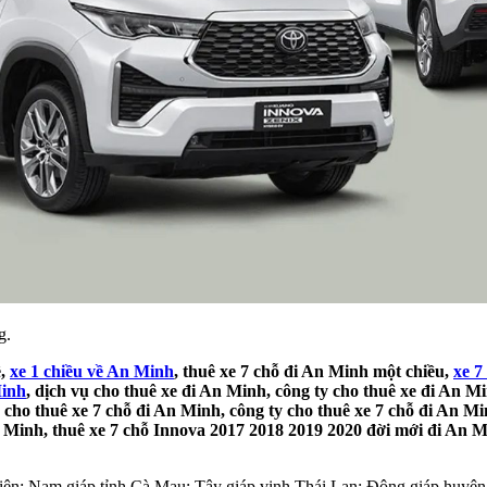
g.
ề,
xe 1 chiều về An Minh
, thuê xe 7 chỗ đi An Minh một chiều,
xe 7
Minh
, dịch vụ cho thuê xe đi An Minh, công ty cho thuê xe đi An M
 cho thuê xe 7 chỗ đi An Minh, công ty cho thuê xe 7 chỗ đi An Mi
n Minh, thuê xe 7 chỗ Innova 2017 2018 2019 2020 đời mới đi An Mi
iên; Nam giáp tỉnh Cà Mau; Tây giáp vịnh Thái Lan; Đông giáp huyệ