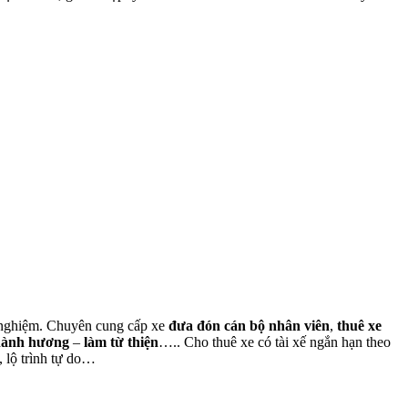
nh nghiệm. Chuyên cung cấp xe
đưa đón cán bộ nhân viên
,
thuê xe
hành hương
–
làm từ thiện
….. Cho thuê xe có tài xế ngắn hạn theo
, lộ trình tự do…