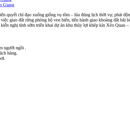
ên Giang
 quyết chỉ đạo xuống giống vụ tôm – lúa đúng lịch thời vụ; phát động 
n việc giao đất rừng phòng hộ ven biển, tiến hành giao khoáng đất bãi 
ng kiến nghị tỉnh sớm triển khai dự án khu thủy lợi khép kín Xẻo Qua
ểm người ngồi .
hách hàng.
ơi.