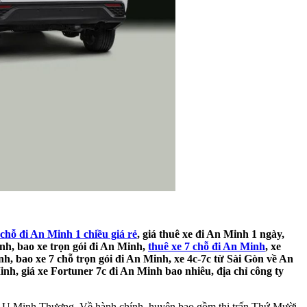
 chỗ đi An Minh 1 chiều giá rẻ
, giá thuê xe đi An Minh 1 ngày,
inh, bao xe trọn gói đi An Minh,
thuê xe 7 chỗ đi An Minh
, xe
nh, bao xe 7 chỗ trọn gói đi An Minh, xe 4c-7c từ Sài Gòn về An
nh, giá xe Fortuner 7c đi An Minh bao nhiêu, địa chỉ công ty
n U Minh Thượng. Về hành chính, huyện bao gồm thị trấn Thứ Mười