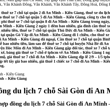
g A, Vân Khánh Đông, Vân Khánh, Vân Khánh Tây, Đông Hoà, Đông
 thuê xe 7 chỗ tại quận 2 đi An Minh – Kiên Giang, thuê xe du lịc
o thuê xe 7 chỗ tại quận 5 đi An Minh – Kiên Giang, công ty cho t
i phí thuê xe 7 chỗ tại quận 8 đi An Minh – Kiên Giang trong ngà
 An Minh – Kiên Giang 2 ngày 1 đêm bao nhiêu, gia đình cần thuê xe
g nhiêu tiền, thuê xe 7 chỗ tại quận Thủ Đức đi An Minh – Kiên Gi
tại quận Gò Vấp đi An Minh – Kiên Giang đi 1 chiều, cho thuê xe
 An Minh – Kiên Giang dã ngoại, Cần thuê xe 7 chỗ tại quận Bình
 bao nhiêu tiền, làm sao để thuê xe 7 chỗ tại huyện Nhà Bè đi An
ện Hóc Môn đi An Minh – Kiên Giang gặp đối tác, thuê xe 7 chỗ t
 xế, bảng giá thuê xe 7 chỗ ở tphcm về An Minh – Kiên Giang 1 ngà
 mộ, giá thuê xe 7 chỗ đi An Minh – Kiên Giang dịp lễ 2/9 – 1/5 t
 tết tây giá bao nhiêu, giá thuê 1 chiếc xe 7 chỗ đi An Minh – Kiê
ng,
inh – Kiên Giang
ồng du lịch 7 chỗ Sài Gòn đi An
hợp đồng du lịch 7 chỗ Sài Gòn đi An Minh