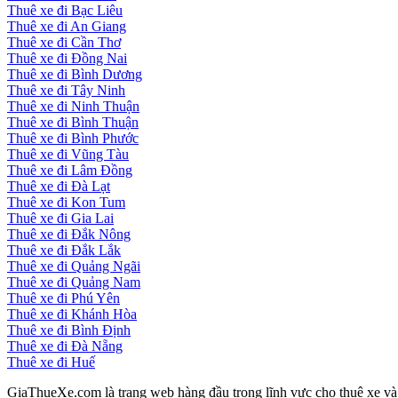
Thuê xe đi Bạc Liêu
Thuê xe đi An Giang
Thuê xe đi Cần Thơ
Thuê xe đi Đồng Nai
Thuê xe đi Bình Dương
Thuê xe đi Tây Ninh
Thuê xe đi Ninh Thuận
Thuê xe đi Bình Thuận
Thuê xe đi Bình Phước
Thuê xe đi Vũng Tàu
Thuê xe đi Lâm Đồng
Thuê xe đi Đà Lạt
Thuê xe đi Kon Tum
Thuê xe đi Gia Lai
Thuê xe đi Đắk Nông
Thuê xe đi Đắk Lắk
Thuê xe đi Quảng Ngãi
Thuê xe đi Quảng Nam
Thuê xe đi Phú Yên
Thuê xe đi Khánh Hòa
Thuê xe đi Bình Định
Thuê xe đi Đà Nẵng
Thuê xe đi Huế
GiaThueXe.com là trang web hàng đầu trong lĩnh vực cho thuê xe và đ