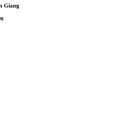
ên Giang
ng