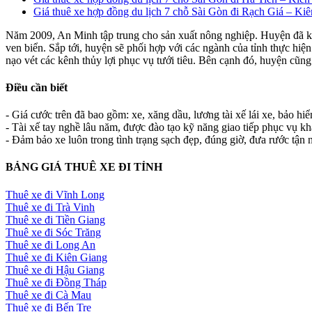
Giá thuê xe hợp đồng du lịch 7 chỗ Sài Gòn đi Rạch Giá – Ki
Năm 2009, An Minh tập trung cho sản xuất nông nghiệp. Huyện đã kiên
ven biển. Sắp tới, huyện sẽ phối hợp với các ngành của tỉnh thực hiệ
nạo vét các kênh thủy lợi phục vụ tưới tiêu. Bên cạnh đó, huyện cũ
Điều cần biết
- Giá cước trên đã bao gồm: xe, xăng dầu, lương tài xế lái xe, bảo hi
- Tài xế tay nghề lâu năm, được đào tạo kỹ năng giao tiếp phục vụ k
- Đảm bảo xe luôn trong tình trạng sạch đẹp, đúng giờ, đưa rước tận n
BẢNG GIÁ THUÊ XE ĐI TỈNH
Thuê xe đi Vĩnh Long
Thuê xe đi Trà Vinh
Thuê xe đi Tiền Giang
Thuê xe đi Sóc Trăng
Thuê xe đi Long An
Thuê xe đi Kiên Giang
Thuê xe đi Hậu Giang
Thuê xe đi Đồng Tháp
Thuê xe đi Cà Mau
Thuê xe đi Bến Tre