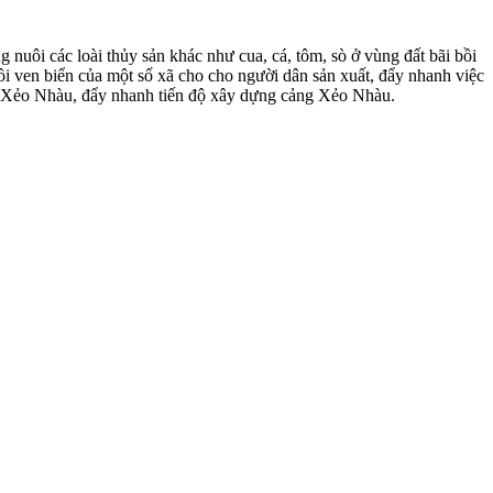
nuôi các loài thủy sản khác như cua, cá, tôm, sò ở vùng đất bãi bồi
bồi ven biển của một số xã cho cho người dân sản xuất, đẩy nhanh việc
u – Xẻo Nhàu, đẩy nhanh tiến độ xây dựng cảng Xẻo Nhàu.