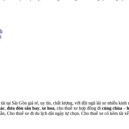
nh
h
tài tại Sài Gòn giá rẻ, uy tín, chất lượng, với đội ngũ lái xe nhiều ki
tác
,
đưa đón sân bay
,
xe hoa
, cho thuê xe hợp đồng đi
cúng chùa
–
 sẵn, Cho thuê xe đi du lịch dài ngày tự chọn. Cho thuê xe có kèm tài xế