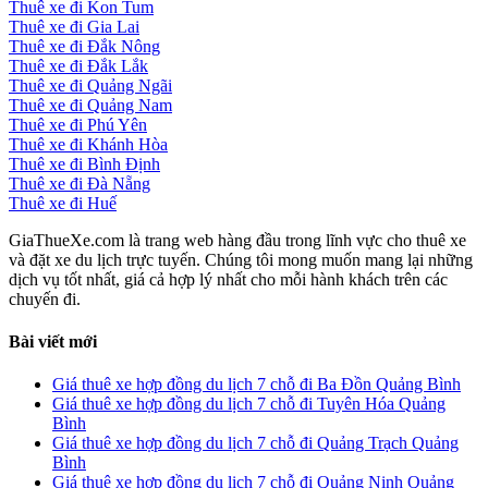
Thuê xe đi Kon Tum
Thuê xe đi Gia Lai
Thuê xe đi Đắk Nông
Thuê xe đi Đắk Lắk
Thuê xe đi Quảng Ngãi
Thuê xe đi Quảng Nam
Thuê xe đi Phú Yên
Thuê xe đi Khánh Hòa
Thuê xe đi Bình Định
Thuê xe đi Đà Nẵng
Thuê xe đi Huế
GiaThueXe.com là trang web hàng đầu trong lĩnh vực cho thuê xe
và đặt xe du lịch trực tuyến. Chúng tôi mong muốn mang lại những
dịch vụ tốt nhất, giá cả hợp lý nhất cho mỗi hành khách trên các
chuyến đi.
Bài viết mới
Giá thuê xe hợp đồng du lịch 7 chỗ đi Ba Đồn Quảng Bình
Giá thuê xe hợp đồng du lịch 7 chỗ đi Tuyên Hóa Quảng
Bình
Giá thuê xe hợp đồng du lịch 7 chỗ đi Quảng Trạch Quảng
Bình
Giá thuê xe hợp đồng du lịch 7 chỗ đi Quảng Ninh Quảng