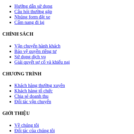
Hướng dẫn sử dụng
Câu hỏi thường gặp
Nhúng form đặt xe
Cẩm nang đi lại
CHÍNH SÁCH
Vận chuyển hành khách
Bảo vệ quyền riêng tư
Sử dụng dịch vụ
Giải quyết sự cố và khiếu nại
CHƯƠNG TRÌNH
Khách hàng thường xuyên
Khách hàng tổ chức
Chia sẻ doanh thu
Đối tác vận chuyển
GIỚI THIỆU
Về chúng tôi
Đối tác của chúng tôi