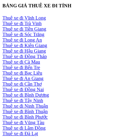
BẢNG GIÁ THUÊ XE ĐI TỈNH
Thuê xe đi Vĩnh Long
Thuê xe đi Trà Vinh
Thuê xe đi Tiền Giang
Thuê xe đi Sóc Trăng
Thuê xe đi Long An
Thuê xe đi Kiên Giang
Thuê xe đi Hậu Giang
Thuê xe đi Đồng Tháp
Thuê xe đi Cà Mau
Thuê xe đi Bến Tre
Thuê xe đi Bạc Liêu
Thuê xe đi An Giang
Thuê xe đi Cần Thơ
Thuê xe đi Đồng Nai
Thuê xe đi Bình Dương
Thuê xe đi Tây Ninh
Thuê xe đi Ninh Thuận
Thuê xe đi Bình Thuận
Thuê xe đi Bình Phước
Thuê xe đi Vũng Tàu
Thuê xe đi Lâm Đồng
Thuê xe đi Đà Lạt