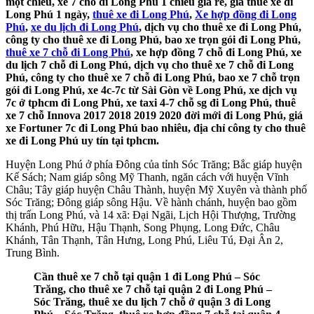
một chiều, xe 7 chỗ đi Long Phú 1 chiều giá rẻ, giá thuê xe đi
Long Phú 1 ngày,
thuê xe đi Long Phú
,
Xe hợp đồng đi Long
Phú
,
xe du lịch đi Long Phú
, dịch vụ cho thuê xe đi Long Phú,
công ty cho thuê xe đi Long Phú, bao xe trọn gói đi Long Phú,
thuê xe 7 chỗ đi Long Phú
, xe hợp đồng 7 chỗ đi Long Phú, xe
du lịch 7 chỗ đi Long Phú, dịch vụ cho thuê xe 7 chỗ đi Long
Phú, công ty cho thuê xe 7 chỗ đi Long Phú, bao xe 7 chỗ trọn
gói đi Long Phú, xe 4c-7c từ Sài Gòn về Long Phú, xe dịch vụ
7c ở tphcm đi Long Phú, xe taxi 4-7 chỗ sg đi Long Phú, thuê
xe 7 chỗ Innova 2017 2018 2019 2020 đời mới đi Long Phú, giá
xe Fortuner 7c đi Long Phú bao nhiêu, địa chỉ công ty cho thuê
xe đi Long Phú uy tín tại tphcm.
Huyện Long Phú ở phía Đông của tỉnh Sóc Trăng; Bắc giáp huyện
Kế Sách; Nam giáp sông Mỹ Thanh, ngăn cách với huyện Vĩnh
Châu; Tây giáp huyện Châu Thành, huyện Mỹ Xuyên và thành phố
Sóc Trăng; Đông giáp sông Hậu. Về hành chánh, huyện bao gồm
thị trấn Long Phú, và 14 xã: Đại Ngãi, Lịch Hội Thượng, Trường
Khánh, Phú Hữu, Hậu Thạnh, Song Phụng, Long Đức, Châu
Khánh, Tân Thạnh, Tân Hưng, Long Phú, Liêu Tú, Đại Ân 2,
Trung Bình.
Cần thuê xe 7 chỗ tại quận 1 đi Long Phú – Sóc
Trăng, cho thuê xe 7 chỗ tại quận 2 đi Long Phú –
Sóc Trăng, thuê xe du lịch 7 chỗ ở quận 3 đi Long