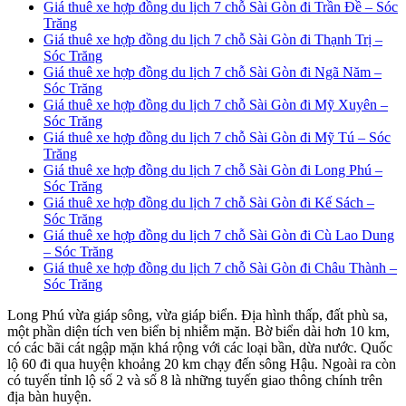
Giá thuê xe hợp đồng du lịch 7 chỗ Sài Gòn đi Trần Đề – Sóc
Trăng
Giá thuê xe hợp đồng du lịch 7 chỗ Sài Gòn đi Thạnh Trị –
Sóc Trăng
Giá thuê xe hợp đồng du lịch 7 chỗ Sài Gòn đi Ngã Năm –
Sóc Trăng
Giá thuê xe hợp đồng du lịch 7 chỗ Sài Gòn đi Mỹ Xuyên –
Sóc Trăng
Giá thuê xe hợp đồng du lịch 7 chỗ Sài Gòn đi Mỹ Tú – Sóc
Trăng
Giá thuê xe hợp đồng du lịch 7 chỗ Sài Gòn đi Long Phú –
Sóc Trăng
Giá thuê xe hợp đồng du lịch 7 chỗ Sài Gòn đi Kế Sách –
Sóc Trăng
Giá thuê xe hợp đồng du lịch 7 chỗ Sài Gòn đi Cù Lao Dung
– Sóc Trăng
Giá thuê xe hợp đồng du lịch 7 chỗ Sài Gòn đi Châu Thành –
Sóc Trăng
Long Phú vừa giáp sông, vừa giáp biển. Địa hình thấp, đất phù sa,
một phần diện tích ven biển bị nhiễm mặn. Bờ biển dài hơn 10 km,
có các bãi cát ngập mặn khá rộng với các loại bần, dừa nước. Quốc
lộ 60 đi qua huyện khoảng 20 km chạy đến sông Hậu. Ngoài ra còn
có tuyến tỉnh lộ số 2 và số 8 là những tuyến giao thông chính trên
địa bàn huyện.