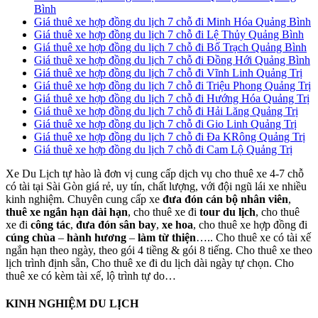
Bình
Giá thuê xe hợp đồng du lịch 7 chỗ đi Minh Hóa Quảng Bình
Giá thuê xe hợp đồng du lịch 7 chỗ đi Lệ Thủy Quảng Bình
Giá thuê xe hợp đồng du lịch 7 chỗ đi Bố Trạch Quảng Bình
Giá thuê xe hợp đồng du lịch 7 chỗ đi Đồng Hới Quảng Bình
Giá thuê xe hợp đồng du lịch 7 chỗ đi Vĩnh Linh Quảng Trị
Giá thuê xe hợp đồng du lịch 7 chỗ đi Triệu Phong Quảng Trị
Giá thuê xe hợp đồng du lịch 7 chỗ đi Hướng Hóa Quảng Trị
Giá thuê xe hợp đồng du lịch 7 chỗ đi Hải Lăng Quảng Trị
Giá thuê xe hợp đồng du lịch 7 chỗ đi Gio Linh Quảng Trị
Giá thuê xe hợp đồng du lịch 7 chỗ đi Đa KRông Quảng Trị
Giá thuê xe hợp đồng du lịch 7 chỗ đi Cam Lộ Quảng Trị
Xe Du Lịch tự hào là đơn vị cung cấp dịch vụ cho thuê xe 4-7 chỗ
có tài tại Sài Gòn giá rẻ, uy tín, chất lượng, với đội ngũ lái xe nhiều
kinh nghiệm. Chuyên cung cấp xe
đưa đón cán bộ nhân viên
,
thuê xe ngắn hạn dài hạn
, cho thuê xe đi
tour du lịch
, cho thuê
xe đi
công tác
,
đưa đón sân bay
,
xe hoa
, cho thuê xe hợp đồng đi
cúng chùa
–
hành hương
–
làm từ thiện
….. Cho thuê xe có tài xế
ngắn hạn theo ngày, theo gói 4 tiềng & gói 8 tiếng. Cho thuê xe theo
lịch trình định sẵn, Cho thuê xe đi du lịch dài ngày tự chọn. Cho
thuê xe có kèm tài xế, lộ trình tự do…
KINH NGHIỆM DU LỊCH