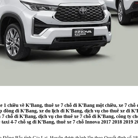
e 1 chiều về K’Bang, thuê xe 7 chỗ đi K’Bang một chiều, xe 7 chỗ 
p đồng đi K’Bang, xe du lịch đi K’Bang, dịch vụ cho thuê xe đi K’
 7 chỗ đi K’Bang, dịch vụ cho thuê xe 7 chỗ đi K’Bang, công ty ch
 taxi 4-7 chỗ sg đi K’Bang, thuê xe 7 chỗ Innova 2017 2018 2019 
 Đông Bắc tỉnh Gia Lai. Huyện được thành lập theo Quyết định số 1