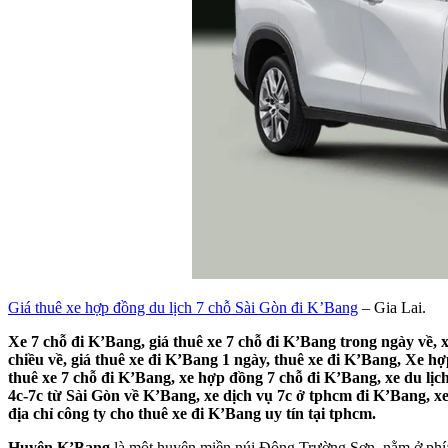
Giá thuê xe hợp đồng du lịch 7 chỗ Sài Gòn đi K’Bang
– Gia Lai.
Xe 7 chỗ đi K’Bang, giá thuê xe 7 chỗ đi K’Bang trong ngày về, x
chiều về, giá thuê xe đi K’Bang 1 ngày, thuê xe đi K’Bang, Xe hợ
thuê xe 7 chỗ đi K’Bang, xe hợp đồng 7 chỗ đi K’Bang, xe du lịch
4c-7c từ Sài Gòn về K’Bang, xe dịch vụ 7c ở tphcm đi K’Bang, xe
địa chỉ công ty cho thuê xe đi K’Bang uy tín tại tphcm.
Huyện K’Bang
là một huyện miền núi Đông Trường Sơn, nằm ở phía