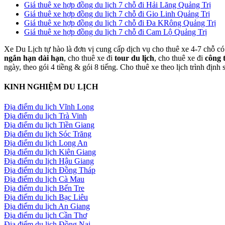
Giá thuê xe hợp đồng du lịch 7 chỗ đi Hải Lăng Quảng Trị
Giá thuê xe hợp đồng du lịch 7 chỗ đi Gio Linh Quảng Trị
Giá thuê xe hợp đồng du lịch 7 chỗ đi Đa KRông Quảng Trị
Giá thuê xe hợp đồng du lịch 7 chỗ đi Cam Lộ Quảng Trị
Xe Du Lịch tự hào là đơn vị cung cấp dịch vụ cho thuê xe 4-7 chỗ có 
ngắn hạn dài hạn
, cho thuê xe đi
tour du lịch
, cho thuê xe đi
công 
ngày, theo gói 4 tiềng & gói 8 tiếng. Cho thuê xe theo lịch trình định
KINH NGHIỆM DU LỊCH
Địa điểm du lịch Vĩnh Long
Địa điểm du lịch Trà Vinh
Địa điểm du lịch Tiền Giang
Địa điểm du lịch Sóc Trăng
Địa điểm du lịch Long An
Địa điểm du lịch Kiên Giang
Địa điểm du lịch Hậu Giang
Địa điểm du lịch Đồng Tháp
Địa điểm du lịch Cà Mau
Địa điểm du lịch Bến Tre
Địa điểm du lịch Bạc Liêu
Địa điểm du lịch An Giang
Địa điểm du lịch Cần Thơ
Địa điểm du lịch Đồng Nai