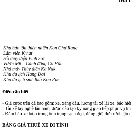
Giá t
Khu bảo tồn thiên nhiên Kon Chư Rang
Lâm viên K’nat
Hồ thuỷ điện Vĩnh Sơn
Vườn Mít – Cánh đồng Cô Hầu
Nhà máy Thủy điện Ka Nak
Khu du lịch Hang Dơi
Khu du lịch sinh thái Kon Pne
Điều cần biết
- Giá cước trên đã bao gồm: xe, xăng dầu, lương tài xế lái xe, bảo hi
- Tài xế tay nghề lâu năm, được đào tạo kỹ năng giao tiếp phục vụ k
- Đảm bảo xe luôn trong tình trạng sạch đẹp, đúng giờ, đưa rước tận n
BẢNG GIÁ THUÊ XE ĐI TỈNH