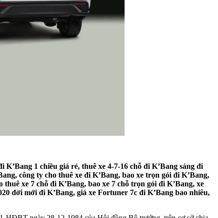
đi K’Bang 1 chiều giá rẻ, thuê xe 4-7-16 chỗ đi K’Bang sáng đi
Bang, công ty cho thuê xe đi K’Bang, bao xe trọn gói đi K’Bang,
o thuê xe 7 chỗ đi K’Bang, bao xe 7 chỗ trọn gói đi K’Bang, xe
2020 đời mới đi K’Bang, giá xe Fortuner 7c đi K’Bang bao nhiêu,
81-HĐBT ngày 28-12-1984 của Hội đồng Bộ trưởng, trên cơ sở chia