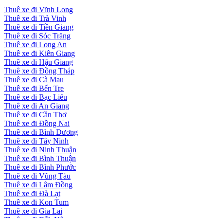
Thuê xe đi Vĩnh Long
Thuê xe đi Trà Vinh
Thuê xe đi Tiền Giang
Thuê xe đi Sóc Trăng
Thuê xe đi Long An
Thuê xe đi Kiên Giang
Thuê xe đi Hậu Giang
Thuê xe đi Đồng Tháp
Thuê xe đi Cà Mau
Thuê xe đi Bến Tre
Thuê xe đi Bạc Liêu
Thuê xe đi An Giang
Thuê xe đi Cần Thơ
Thuê xe đi Đồng Nai
Thuê xe đi Bình Dương
Thuê xe đi Tây Ninh
Thuê xe đi Ninh Thuận
Thuê xe đi Bình Thuận
Thuê xe đi Bình Phước
Thuê xe đi Vũng Tàu
Thuê xe đi Lâm Đồng
Thuê xe đi Đà Lạt
Thuê xe đi Kon Tum
Thuê xe đi Gia Lai