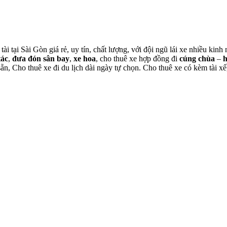
tài tại Sài Gòn giá rẻ, uy tín, chất lượng, với đội ngũ lái xe nhiều ki
tác
,
đưa đón sân bay
,
xe hoa
, cho thuê xe hợp đồng đi
cúng chùa
–
 sẵn, Cho thuê xe đi du lịch dài ngày tự chọn. Cho thuê xe có kèm tài xế