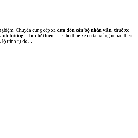
nh nghiệm. Chuyên cung cấp xe
đưa đón cán bộ nhân viên
,
thuê xe
hành hương
–
làm từ thiện
….. Cho thuê xe có tài xế ngắn hạn theo
, lộ trình tự do…