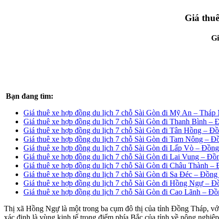
Giá thu
Gi
Bạn đang tìm:
Giá thuê xe hợp đồng du lịch 7 chỗ Sài Gòn đi Mỹ An – Tháp
Giá thuê xe hợp đồng du lịch 7 chỗ Sài Gòn đi Thanh Bình –
Giá thuê xe hợp đồng du lịch 7 chỗ Sài Gòn đi Tân Hồng – Đ
Giá thuê xe hợp đồng du lịch 7 chỗ Sài Gòn đi Tam Nông – 
Giá thuê xe hợp đồng du lịch 7 chỗ Sài Gòn đi Lấp Vò – Đồn
Giá thuê xe hợp đồng du lịch 7 chỗ Sài Gòn đi Lai Vung – Đ
Giá thuê xe hợp đồng du lịch 7 chỗ Sài Gòn đi Châu Thành –
Giá thuê xe hợp đồng du lịch 7 chỗ Sài Gòn đi Sa Đéc – Đồn
Giá thuê xe hợp đồng du lịch 7 chỗ Sài Gòn đi Hồng Ngự – 
Giá thuê xe hợp đồng du lịch 7 chỗ Sài Gòn đi Cao Lãnh – Đ
Thị xã Hồng Ngự là một trong ba cụm đô thị của tỉnh Đồng Tháp, vớ
xác định là vùng kinh tế trọng điểm phía Bắc của tỉnh về nông nghiệ