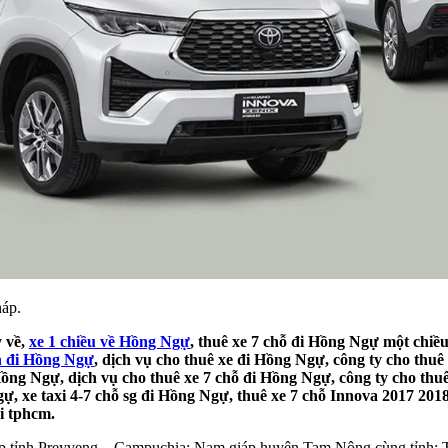
áp.
y về,
xe 1 chiều về Hồng Ngự
, thuê xe 7 chỗ đi Hồng Ngự một chiề
ch đi Hồng Ngự
, dịch vụ cho thuê xe đi Hồng Ngự, công ty cho thu
Hồng Ngự, dịch vụ cho thuê xe 7 chỗ đi Hồng Ngự, công ty cho thu
ự, xe taxi 4-7 chỗ sg đi Hồng Ngự, thuê xe 7 chỗ Innova 2017 201
i tphcm.
áp tỉnh Preyveng – Campuchia; Nam giáp huyện Tam Nông cùng tỉnh;