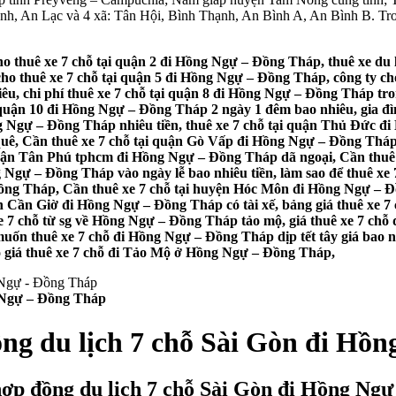
, An Lạc và 4 xã: Tân Hội, Bình Thạnh, An Bình A, An Bình B. Trong
o thuê xe 7 chỗ tại quận 2 đi Hồng Ngự – Đồng Tháp, thuê xe du
ho thuê xe 7 chỗ tại quận 5 đi Hồng Ngự – Đồng Tháp, công ty ch
êu, chi phí thuê xe 7 chỗ tại quận 8 đi Hồng Ngự – Đồng Tháp tr
i quận 10 đi Hồng Ngự – Đồng Tháp 2 ngày 1 đêm bao nhiêu, gia đì
Hồng Ngự – Đồng Tháp nhiêu tiền, thuê xe 7 chỗ tại quận Thủ Đức 
ê, Cần thuê xe 7 chỗ tại quận Gò Vấp đi Hồng Ngự – Đồng Tháp đ
uận Tân Phú tphcm đi Hồng Ngự – Đồng Tháp dã ngoại, Cần thuê
ng Ngự – Đồng Tháp vào ngày lễ bao nhiêu tiền, làm sao để thuê x
ng Tháp, Cần thuê xe 7 chỗ tại huyện Hóc Môn đi Hồng Ngự – Đồn
n Cần Giờ đi Hồng Ngự – Đồng Tháp có tài xế, bảng giá thuê xe 7
e 7 chỗ từ sg về Hồng Ngự – Đồng Tháp tảo mộ, giá thuê xe 7 chỗ 
uốn thuê xe 7 chỗ đi Hồng Ngự – Đồng Tháp dịp tết tây giá bao n
Cho giá thuê xe 7 chỗ đi Tảo Mộ ở Hồng Ngự – Đồng Tháp,
g Ngự – Đồng Tháp
ồng du lịch 7 chỗ Sài Gòn đi Hồ
hợp đồng du lịch 7 chỗ Sài Gòn đi Hồng Ng