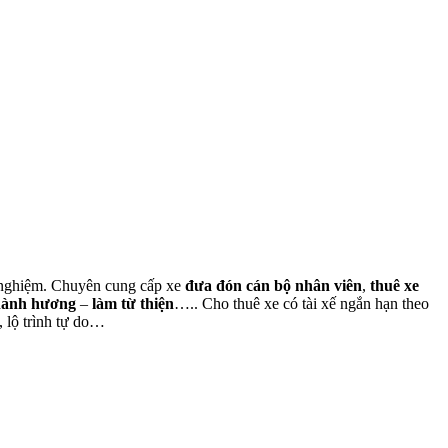
nh nghiệm. Chuyên cung cấp xe
đưa đón cán bộ nhân viên
,
thuê xe
hành hương
–
làm từ thiện
….. Cho thuê xe có tài xế ngắn hạn theo
, lộ trình tự do…