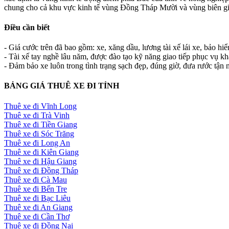
chung cho cả khu vực kinh tế vùng Đồng Tháp Mười và vùng biên giớ
Điều cần biết
- Giá cước trên đã bao gồm: xe, xăng dầu, lương tài xế lái xe, bảo hi
- Tài xế tay nghề lâu năm, được đào tạo kỹ năng giao tiếp phục vụ k
- Đảm bảo xe luôn trong tình trạng sạch đẹp, đúng giờ, đưa rước tận n
BẢNG GIÁ THUÊ XE ĐI TỈNH
Thuê xe đi Vĩnh Long
Thuê xe đi Trà Vinh
Thuê xe đi Tiền Giang
Thuê xe đi Sóc Trăng
Thuê xe đi Long An
Thuê xe đi Kiên Giang
Thuê xe đi Hậu Giang
Thuê xe đi Đồng Tháp
Thuê xe đi Cà Mau
Thuê xe đi Bến Tre
Thuê xe đi Bạc Liêu
Thuê xe đi An Giang
Thuê xe đi Cần Thơ
Thuê xe đi Đồng Nai