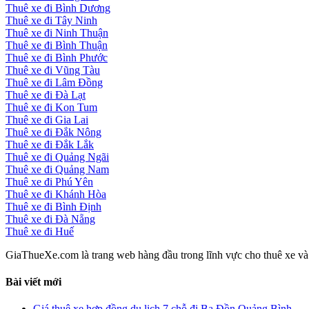
Thuê xe đi Bình Dương
Thuê xe đi Tây Ninh
Thuê xe đi Ninh Thuận
Thuê xe đi Bình Thuận
Thuê xe đi Bình Phước
Thuê xe đi Vũng Tàu
Thuê xe đi Lâm Đồng
Thuê xe đi Đà Lạt
Thuê xe đi Kon Tum
Thuê xe đi Gia Lai
Thuê xe đi Đắk Nông
Thuê xe đi Đắk Lắk
Thuê xe đi Quảng Ngãi
Thuê xe đi Quảng Nam
Thuê xe đi Phú Yên
Thuê xe đi Khánh Hòa
Thuê xe đi Bình Định
Thuê xe đi Đà Nẵng
Thuê xe đi Huế
GiaThueXe.com là trang web hàng đầu trong lĩnh vực cho thuê xe và đ
Bài viết mới
Giá thuê xe hợp đồng du lịch 7 chỗ đi Ba Đồn Quảng Bình