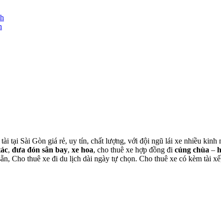
nh
h
tài tại Sài Gòn giá rẻ, uy tín, chất lượng, với đội ngũ lái xe nhiều ki
tác
,
đưa đón sân bay
,
xe hoa
, cho thuê xe hợp đồng đi
cúng chùa
–
 sẵn, Cho thuê xe đi du lịch dài ngày tự chọn. Cho thuê xe có kèm tài xế