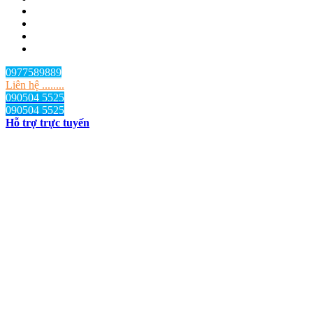
0977589889
Liên hệ ........
090504 5525
090504 5525
Hỗ trợ trực tuyến