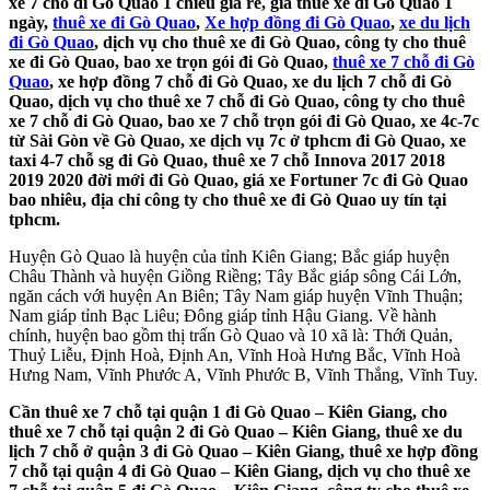
xe 7 chỗ đi Gò Quao 1 chiều giá rẻ, giá thuê xe đi Gò Quao 1
ngày,
thuê xe đi Gò Quao
,
Xe hợp đồng đi Gò Quao
,
xe du lịch
đi Gò Quao
, dịch vụ cho thuê xe đi Gò Quao, công ty cho thuê
xe đi Gò Quao, bao xe trọn gói đi Gò Quao,
thuê xe 7 chỗ đi Gò
Quao
, xe hợp đồng 7 chỗ đi Gò Quao, xe du lịch 7 chỗ đi Gò
Quao, dịch vụ cho thuê xe 7 chỗ đi Gò Quao, công ty cho thuê
xe 7 chỗ đi Gò Quao, bao xe 7 chỗ trọn gói đi Gò Quao, xe 4c-7c
từ Sài Gòn về Gò Quao, xe dịch vụ 7c ở tphcm đi Gò Quao, xe
taxi 4-7 chỗ sg đi Gò Quao, thuê xe 7 chỗ Innova 2017 2018
2019 2020 đời mới đi Gò Quao, giá xe Fortuner 7c đi Gò Quao
bao nhiêu, địa chỉ công ty cho thuê xe đi Gò Quao uy tín tại
tphcm.
Huyện Gò Quao là huyện của tỉnh Kiên Giang; Bắc giáp huyện
Châu Thành và huyện Giồng Riềng; Tây Bắc giáp sông Cái Lớn,
ngăn cách với huyện An Biên; Tây Nam giáp huyện Vĩnh Thuận;
Nam giáp tỉnh Bạc Liêu; Đông giáp tỉnh Hậu Giang. Về hành
chính, huyện bao gồm thị trấn Gò Quao và 10 xã là: Thới Quản,
Thuỷ Liễu, Định Hoà, Định An, Vĩnh Hoà Hưng Bắc, Vĩnh Hoà
Hưng Nam, Vĩnh Phước A, Vĩnh Phước B, Vĩnh Thắng, Vĩnh Tuy.
Cần thuê xe 7 chỗ tại quận 1 đi Gò Quao – Kiên Giang, cho
thuê xe 7 chỗ tại quận 2 đi Gò Quao – Kiên Giang, thuê xe du
lịch 7 chỗ ở quận 3 đi Gò Quao – Kiên Giang, thuê xe hợp đồng
7 chỗ tại quận 4 đi Gò Quao – Kiên Giang, dịch vụ cho thuê xe