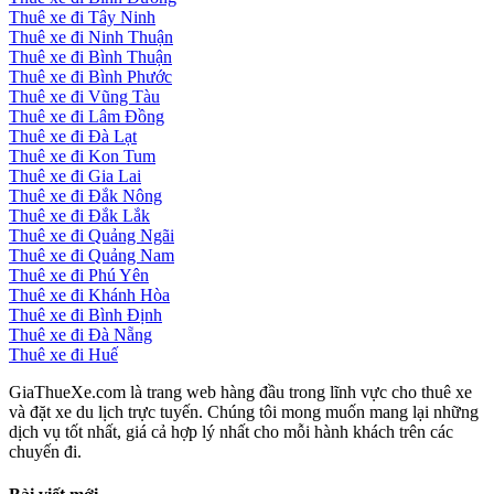
Thuê xe đi Tây Ninh
Thuê xe đi Ninh Thuận
Thuê xe đi Bình Thuận
Thuê xe đi Bình Phước
Thuê xe đi Vũng Tàu
Thuê xe đi Lâm Đồng
Thuê xe đi Đà Lạt
Thuê xe đi Kon Tum
Thuê xe đi Gia Lai
Thuê xe đi Đắk Nông
Thuê xe đi Đắk Lắk
Thuê xe đi Quảng Ngãi
Thuê xe đi Quảng Nam
Thuê xe đi Phú Yên
Thuê xe đi Khánh Hòa
Thuê xe đi Bình Định
Thuê xe đi Đà Nẵng
Thuê xe đi Huế
GiaThueXe.com là trang web hàng đầu trong lĩnh vực cho thuê xe
và đặt xe du lịch trực tuyến. Chúng tôi mong muốn mang lại những
dịch vụ tốt nhất, giá cả hợp lý nhất cho mỗi hành khách trên các
chuyến đi.