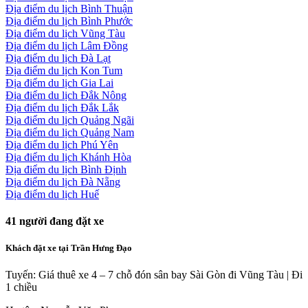
Địa điểm du lịch Bình Thuận
Địa điểm du lịch Bình Phước
Địa điểm du lịch Vũng Tàu
Địa điểm du lịch Lâm Đồng
Địa điểm du lịch Đà Lạt
Địa điểm du lịch Kon Tum
Địa điểm du lịch Gia Lai
Địa điểm du lịch Đắk Nông
Địa điểm du lịch Đắk Lắk
Địa điểm du lịch Quảng Ngãi
Địa điểm du lịch Quảng Nam
Địa điểm du lịch Phú Yên
Địa điểm du lịch Khánh Hòa
Địa điểm du lịch Bình Định
Địa điểm du lịch Đà Nẵng
Địa điểm du lịch Huế
41
người đang đặt xe
Khách đặt xe tại Trần Hưng Đạo
Tuyến: Giá thuê xe 4 – 7 chỗ đón sân bay Sài Gòn đi Vũng Tàu | Đi
1 chiều