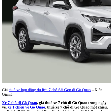
Giá
thuê xe hợp đồng du lịch 7 chỗ Sài Gòn đi Gò Quao
– Kiên
Giang.
Xe 7 chỗ đi Gò Quao
, giá thuê xe 7 chỗ đi Gò Quao trong ngày
về,
xe 1 chiều về Gò Quao
, thuê xe 7 chỗ đi Gò Quao một chiều,