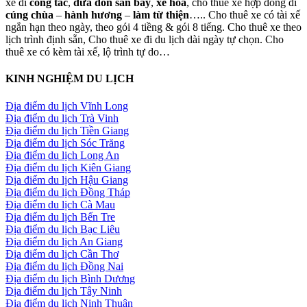
xe đi
công tác
,
đưa đón sân bay
,
xe hoa
, cho thuê xe hợp đồng đi
cúng chùa
–
hành hương
–
làm từ thiện
….. Cho thuê xe có tài xế
ngắn hạn theo ngày, theo gói 4 tiềng & gói 8 tiếng. Cho thuê xe theo
lịch trình định sẵn, Cho thuê xe đi du lịch dài ngày tự chọn. Cho
thuê xe có kèm tài xế, lộ trình tự do…
KINH NGHIỆM DU LỊCH
Địa điểm du lịch Vĩnh Long
Địa điểm du lịch Trà Vinh
Địa điểm du lịch Tiền Giang
Địa điểm du lịch Sóc Trăng
Địa điểm du lịch Long An
Địa điểm du lịch Kiên Giang
Địa điểm du lịch Hậu Giang
Địa điểm du lịch Đồng Tháp
Địa điểm du lịch Cà Mau
Địa điểm du lịch Bến Tre
Địa điểm du lịch Bạc Liêu
Địa điểm du lịch An Giang
Địa điểm du lịch Cần Thơ
Địa điểm du lịch Đồng Nai
Địa điểm du lịch Bình Dương
Địa điểm du lịch Tây Ninh
Địa điểm du lịch Ninh Thuận