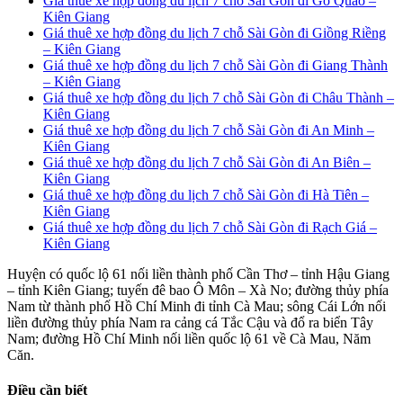
Giá thuê xe hợp đồng du lịch 7 chỗ Sài Gòn đi Gò Quao –
Kiên Giang
Giá thuê xe hợp đồng du lịch 7 chỗ Sài Gòn đi Giồng Riềng
– Kiên Giang
Giá thuê xe hợp đồng du lịch 7 chỗ Sài Gòn đi Giang Thành
– Kiên Giang
Giá thuê xe hợp đồng du lịch 7 chỗ Sài Gòn đi Châu Thành –
Kiên Giang
Giá thuê xe hợp đồng du lịch 7 chỗ Sài Gòn đi An Minh –
Kiên Giang
Giá thuê xe hợp đồng du lịch 7 chỗ Sài Gòn đi An Biên –
Kiên Giang
Giá thuê xe hợp đồng du lịch 7 chỗ Sài Gòn đi Hà Tiên –
Kiên Giang
Giá thuê xe hợp đồng du lịch 7 chỗ Sài Gòn đi Rạch Giá –
Kiên Giang
Huyện có quốc lộ 61 nối liền thành phố Cần Thơ – tỉnh Hậu Giang
– tỉnh Kiên Giang; tuyến đê bao Ô Môn – Xà No; đường thủy phía
Nam từ thành phố Hồ Chí Minh đi tỉnh Cà Mau; sông Cái Lớn nối
liền đường thủy phía Nam ra cảng cá Tắc Cậu và đổ ra biển Tây
Nam; đường Hồ Chí Minh nối liền quốc lộ 61 về Cà Mau, Năm
Căn.
Điều cần biết