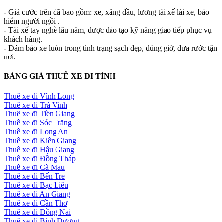
- Giá cước trên đã bao gồm: xe, xăng dầu, lương tài xế lái xe, bảo
hiểm người ngồi .
- Tài xế tay nghề lâu năm, được đào tạo kỹ năng giao tiếp phục vụ
khách hàng.
- Đảm bảo xe luôn trong tình trạng sạch đẹp, đúng giờ, đưa rước tận
nơi.
BẢNG GIÁ THUÊ XE ĐI TỈNH
Thuê xe đi Vĩnh Long
Thuê xe đi Trà Vinh
Thuê xe đi Tiền Giang
Thuê xe đi Sóc Trăng
Thuê xe đi Long An
Thuê xe đi Kiên Giang
Thuê xe đi Hậu Giang
Thuê xe đi Đồng Tháp
Thuê xe đi Cà Mau
Thuê xe đi Bến Tre
Thuê xe đi Bạc Liêu
Thuê xe đi An Giang
Thuê xe đi Cần Thơ
Thuê xe đi Đồng Nai
Thuê xe đi Bình Dương