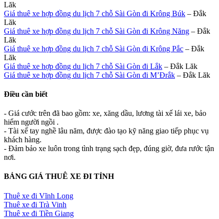
Lăk
Giá thuê xe hợp đồng du lịch 7 chỗ Sài Gòn đi Krông Búk
– Đắk
Lăk
Giá thuê xe hợp đồng du lịch 7 chỗ Sài Gòn đi Krông Năng
– Đắk
Lăk
Giá thuê xe hợp đồng du lịch 7 chỗ Sài Gòn đi Krông Pắc
– Đắk
Lăk
Giá thuê xe hợp đồng du lịch 7 chỗ Sài Gòn đi Lắk
– Đắk Lăk
Giá thuê xe hợp đồng du lịch 7 chỗ Sài Gòn đi M’Đrắk
– Đắk Lăk
Điều cần biết
- Giá cước trên đã bao gồm: xe, xăng dầu, lương tài xế lái xe, bảo
hiểm người ngồi .
- Tài xế tay nghề lâu năm, được đào tạo kỹ năng giao tiếp phục vụ
khách hàng.
- Đảm bảo xe luôn trong tình trạng sạch đẹp, đúng giờ, đưa rước tận
nơi.
BẢNG GIÁ THUÊ XE ĐI TỈNH
Thuê xe đi Vĩnh Long
Thuê xe đi Trà Vinh
Thuê xe đi Tiền Giang