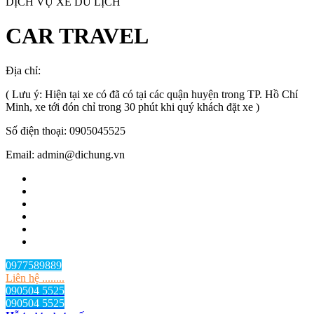
DỊCH VỤ XE DU LỊCH
CAR TRAVEL
Địa chỉ:
TP.HCM
, Việt Nam
( Lưu ý: Hiện tại xe có đã có tại các quận huyện trong TP. Hồ Chí
Minh, xe tới đón chỉ trong 30 phút khi quý khách đặt xe )
Số điện thoại: 0905045525
Email: admin@dichung.vn
0977589889
Liên hệ ........
090504 5525
090504 5525