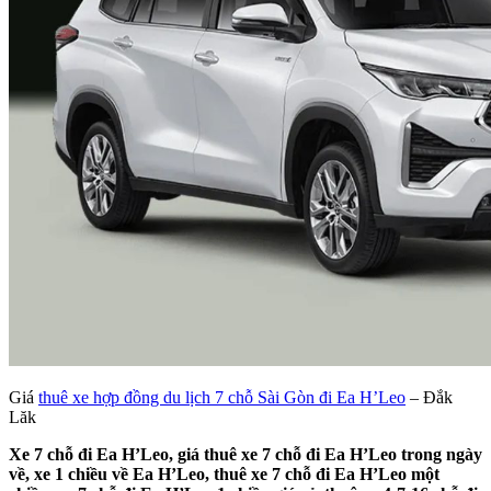
Giá
thuê xe hợp đồng du lịch 7 chỗ Sài Gòn đi Ea H’Leo
– Đắk
Lăk
Xe 7 chỗ đi Ea H’Leo, giá thuê xe 7 chỗ đi Ea H’Leo trong ngày
về, xe 1 chiều về Ea H’Leo, thuê xe 7 chỗ đi Ea H’Leo một