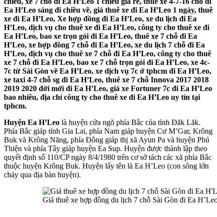
chiều, xe 7 chỗ đi Ea H’Leo 1 chiều giá rẻ, thuê xe 4-7-16 chỗ đi
Ea H’Leo sáng đi chiều về, giá thuê xe đi Ea H’Leo 1 ngày, thuê
xe đi Ea H’Leo, Xe hợp đồng đi Ea H’Leo, xe du lịch đi Ea
H’Leo, dịch vụ cho thuê xe đi Ea H’Leo, công ty cho thuê xe đi
Ea H’Leo, bao xe trọn gói đi Ea H’Leo, thuê xe 7 chỗ đi Ea
H’Leo, xe hợp đồng 7 chỗ đi Ea H’Leo, xe du lịch 7 chỗ đi Ea
H’Leo, dịch vụ cho thuê xe 7 chỗ đi Ea H’Leo, công ty cho thuê
xe 7 chỗ đi Ea H’Leo, bao xe 7 chỗ trọn gói đi Ea H’Leo, xe 4c-
7c từ Sài Gòn về Ea H’Leo, xe dịch vụ 7c ở tphcm đi Ea H’Leo,
xe taxi 4-7 chỗ sg đi Ea H’Leo, thuê xe 7 chỗ Innova 2017 2018
2019 2020 đời mới đi Ea H’Leo, giá xe Fortuner 7c đi Ea H’Leo
bao nhiêu, địa chỉ công ty cho thuê xe đi Ea H’Leo uy tín tại
tphcm.
Huyện Ea H’Leo
là huyện cửa ngõ phía Bắc của tỉnh Đăk Lăk.
Phía Bắc giáp tỉnh Gia Lai, phía Nam giáp huyện Cư M’Gar, Krông
Buk và Krông Năng, phía Đông giáp thị xã Ayun Pa và huyện Phú
Thiện và phía Tây giáp huyện Ea Sup. Huyện được thành lập theo
quyết định số 110/CP ngày 8/4/1980 trên cơ sở tách các xã phía Bắc
thuộc huyện Krông Buk. Huyện lấy tên là Ea H’Leo (con sông lớn
chảy qua địa bàn huyện).
Giá thuê xe hợp đồng du lịch 7 chỗ Sài Gòn đi Ea H’Le