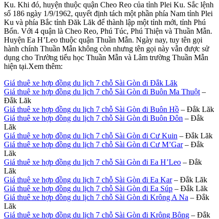
Ku. Khi đó, huyện thuộc quận Cheo Reo của tỉnh Plei Ku. Sắc lệnh
số 186 ngày 1/9/1962, quyết định tách một phần phía Nam tỉnh Plei
Ku và phía Bắc tỉnh Đăk Lăk để thành lập một tỉnh mới, tỉnh Phú
Bổn. Với 4 quận là Cheo Reo, Phú Túc, Phú Thiện và Thuần Mẫn.
Huyện Ea H’Leo thuộc quận Thuần Mẫn. Ngày nay, tuy tên gọi
hành chính Thuần Mẫn không còn nhưng tên gọi này vẫn được sử
dụng cho Trường tiểu học Thuần Mẫn và Lâm trường Thuần Mẫn
hiện tại.Xem thêm:
Giá thuê xe hợp đồng du lịch 7 chỗ Sài Gòn đi Đắk Lăk
Giá thuê xe hợp đồng du lịch 7 chỗ Sài Gòn đi Buôn Ma Thuột
–
Đắk Lăk
Giá thuê xe hợp đồng du lịch 7 chỗ Sài Gòn đi Buôn Hồ
– Đắk Lăk
Giá thuê xe hợp đồng du lịch 7 chỗ Sài Gòn đi Buôn Đôn
– Đắk
Lăk
Giá thuê xe hợp đồng du lịch 7 chỗ Sài Gòn đi Cư Kuin
– Đắk Lăk
Giá thuê xe hợp đồng du lịch 7 chỗ Sài Gòn đi Cư M’Gar
– Đắk
Lăk
Giá thuê xe hợp đồng du lịch 7 chỗ Sài Gòn đi Ea H’Leo
– Đắk
Lăk
Giá thuê xe hợp đồng du lịch 7 chỗ Sài Gòn đi Ea Kar
– Đắk Lăk
Giá thuê xe hợp đồng du lịch 7 chỗ Sài Gòn đi Ea Súp
– Đắk Lăk
Giá thuê xe hợp đồng du lịch 7 chỗ Sài Gòn đi Krông A Na
– Đắk
Lăk
Giá thuê xe hợp đồng du lịch 7 chỗ Sài Gòn đi Krông Bông
– Đắk