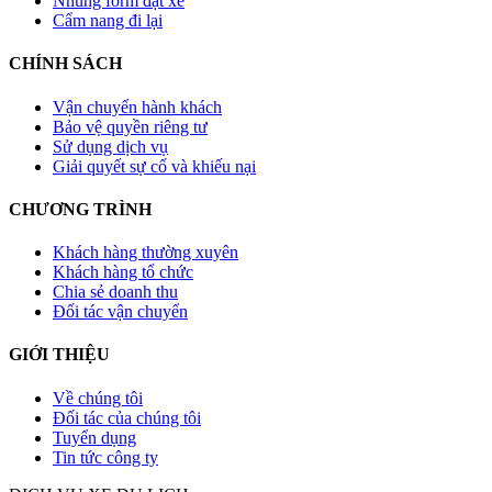
Nhúng form đặt xe
Cẩm nang đi lại
CHÍNH SÁCH
Vận chuyển hành khách
Bảo vệ quyền riêng tư
Sử dụng dịch vụ
Giải quyết sự cố và khiếu nại
CHƯƠNG TRÌNH
Khách hàng thường xuyên
Khách hàng tổ chức
Chia sẻ doanh thu
Đối tác vận chuyển
GIỚI THIỆU
Về chúng tôi
Đối tác của chúng tôi
Tuyển dụng
Tin tức công ty