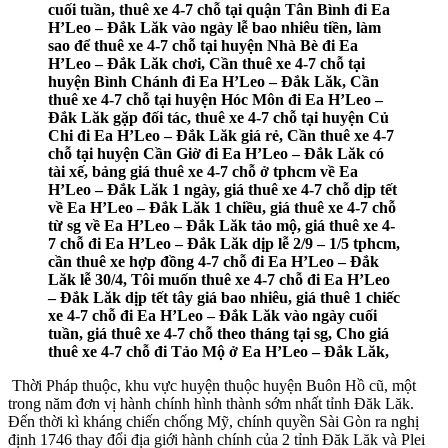
cuối tuần, thuê xe 4-7 chỗ tại quận Tân Bình đi Ea
H’Leo – Đắk Lăk vào ngày lễ bao nhiêu tiền, làm
sao để thuê xe 4-7 chỗ tại huyện Nhà Bè đi Ea
H’Leo – Đắk Lăk chơi, Cần thuê xe 4-7 chỗ tại
huyện Bình Chánh đi Ea H’Leo – Đắk Lăk, Cần
thuê xe 4-7 chỗ tại huyện Hóc Môn đi Ea H’Leo –
Đắk Lăk gặp đối tác, thuê xe 4-7 chỗ tại huyện Củ
Chi đi Ea H’Leo – Đắk Lăk giá rẻ, Cần thuê xe 4-7
chỗ tại huyện Cần Giờ đi Ea H’Leo – Đắk Lăk có
tài xế, bảng giá thuê xe 4-7 chỗ ở tphcm về Ea
H’Leo – Đắk Lăk 1 ngày, giá thuê xe 4-7 chỗ dịp tết
về Ea H’Leo – Đắk Lăk 1 chiều, giá thuê xe 4-7 chỗ
từ sg về Ea H’Leo – Đắk Lăk tảo mộ, giá thuê xe 4-
7 chỗ đi Ea H’Leo – Đắk Lăk dịp lễ 2/9 – 1/5 tphcm,
cần thuê xe hợp đồng 4-7 chỗ đi Ea H’Leo – Đắk
Lăk lễ 30/4, Tôi muốn thuê xe 4-7 chỗ đi Ea H’Leo
– Đắk Lăk dịp tết tây giá bao nhiêu, giá thuê 1 chiếc
xe 4-7 chỗ đi Ea H’Leo – Đắk Lăk vào ngày cuối
tuần, giá thuê xe 4-7 chỗ theo tháng tại sg, Cho giá
thuê xe 4-7 chỗ đi Tảo Mộ ở Ea H’Leo – Đắk Lăk,
Thời Pháp thuộc, khu vực huyện thuộc huyện Buôn Hồ cũ, một
trong năm đơn vị hành chính hình thành sớm nhất tỉnh Đăk Lăk.
Đến thời kì kháng chiến chống Mỹ, chính quyền Sài Gòn ra nghị
định 1746 thay đổi địa giới hành chính của 2 tỉnh Đăk Lăk và Plei