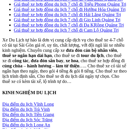
Giá thuê xe hợp đồng du lịch 7 chỗ đi Triệu Phong Quảng Trị
Giá thuê xe hợp đồng du lịch 7 chỗ đi Hướng Hóa Quảng Trị
Giá thuê xe hợp đồng du lịch 7 chỗ đi Hải Lăng Quảng Trị
Giá thuê xe hợp đồng du lịch 7 chỗ đi Gio Linh Quảng Trị
Giá thuê xe hợp đồng du lịch 7 chỗ đi Đa KRông Quảng Trị
Giá thuê xe hợp đồng du lịch 7 chỗ đi Cam Lộ Quảng Trị
Xe Du Lịch tự hào là đơn vị cung cấp dịch vụ cho thuê xe 4-7 chỗ
có tài tại Sài Gòn giá rẻ, uy tín, chất lượng, với đội ngũ lái xe nhiều
kinh nghiệm. Chuyên cung cấp xe
đưa đón cán bộ nhân viên
,
thuê xe ngắn hạn dài hạn
, cho thuê xe đi
tour du lịch
, cho thuê
xe đi
công tác
,
đưa đón sân bay
,
xe hoa
, cho thuê xe hợp đồng đi
cúng chùa
–
hành hương
–
làm từ thiện
….. Cho thuê xe có tài xế
ngắn hạn theo ngày, theo gói 4 tiềng & gói 8 tiếng. Cho thuê xe theo
lịch trình định sẵn, Cho thuê xe đi du lịch dài ngày tự chọn. Cho
thuê xe có kèm tài xế, lộ trình tự do…
KINH NGHIỆM DU LỊCH
Địa điểm du lịch Vĩnh Long
Địa điểm du lịch Trà Vinh
Địa điểm du lịch Tiền Giang
Địa điểm du lịch Sóc Trăng
Địa điểm du lịch Long An