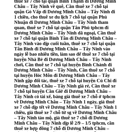
thuê xe 7 chỗ tại quận Bình Thạnh đi Dương Minh
Châu – Tây Ninh về quê, Cần thuê xe 7 chỗ tại
quận Gò Vấp đi Dương Minh Châu – Tây Ninh đi
1 chiều, cho thuê xe du lịch 7 chỗ tại quận Phú
Nhuận đi Dương Minh Châu – Tây Ninh tham
quan, thuê xe 7 chỗ tại quận Tân Phú tphcm đi
Dương Minh Châu – Tây Ninh dã ngoại, Cần thuê
xe 7 chỗ tại quận Bình Tân đi Dương Minh Châu –
Tây Ninh vào dịp cuối tuần, thuê xe 7 chỗ tại quận
Tân Bình đi Dương Minh Châu – Tây Ninh vào
ngày lễ bao nhiêu tiền, làm sao để thuê xe 7 chỗ tại
huyện Nhà Bè đi Dương Minh Châu – Tây Ninh
chơi, Cần thuê xe 7 chỗ tại huyện Bình Chánh đi
Dương Minh Châu – Tây Ninh, Cần thuê xe 7 chỗ
tại huyện Hóc Môn đi Dương Minh Châu – Tây
Ninh gặp đối tác, thuê xe 7 chỗ tại huyện Củ Chi đi
Dương Minh Châu – Tây Ninh giá rẻ, Cần thuê xe
7 chỗ tại huyện Cần Giờ đi Dương Minh Châu –
Tây Ninh có tài xế, bảng giá thuê xe 7 chỗ ở tphcm
về Dương Minh Châu – Tây Ninh 1 ngày, giá thuê
xe 7 chỗ dịp tết về Dương Minh Châu – Tây Ninh 1
chiều, giá thuê xe 7 chỗ từ sg về Dương Minh Châu
– Tây Ninh tảo mộ, giá thuê xe 7 chỗ đi Dương
Minh Châu – Tây Ninh dịp lễ 2/9 – 1/5 tphcm, cần
thuê xe hợp đồng 7 chỗ đi Dương Minh Châu –