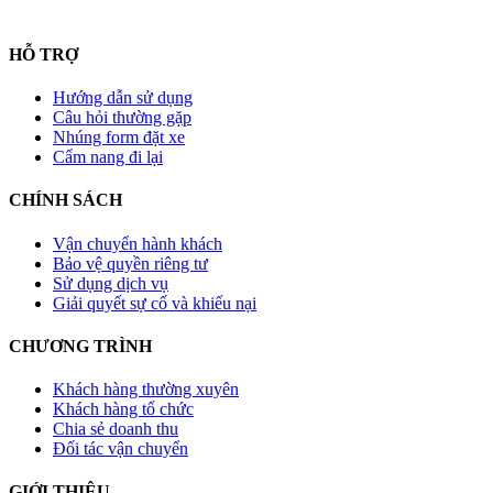
HỖ TRỢ
Hướng dẫn sử dụng
Câu hỏi thường gặp
Nhúng form đặt xe
Cẩm nang đi lại
CHÍNH SÁCH
Vận chuyển hành khách
Bảo vệ quyền riêng tư
Sử dụng dịch vụ
Giải quyết sự cố và khiếu nại
CHƯƠNG TRÌNH
Khách hàng thường xuyên
Khách hàng tổ chức
Chia sẻ doanh thu
Đối tác vận chuyển
GIỚI THIỆU