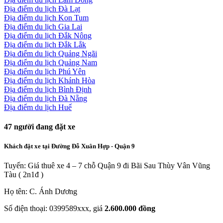
Địa điểm du lịch Đà Lạt
Địa điểm du lịch Kon Tum
Địa điểm du lịch Gia Lai
Địa điểm du lịch Đắk Nông
Địa điểm du lịch Đắk Lắk
Địa điểm du lịch Quảng Ngãi
Địa điểm du lịch Quảng Nam
Địa điểm du lịch Phú Yên
Địa điểm du lịch Khánh Hòa
Địa điểm du lịch Bình Định
Địa điểm du lịch Đà Nẵng
Địa điểm du lịch Huế
47
người đang đặt xe
Khách đặt xe tại Đường Đỗ Xuân Hợp - Quận 9
Tuyến: Giá thuê xe 4 – 7 chỗ Quận 9 đi Bãi Sau Thùy Vân Vũng
Tàu ( 2n1đ )
Họ tên: C. Ánh Dương
Số điện thoại: 0399589xxx, giá
2.600.000 đồng