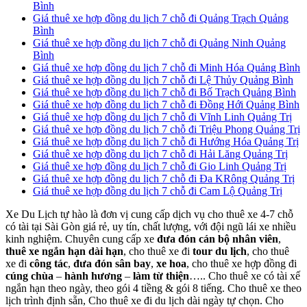
Bình
Giá thuê xe hợp đồng du lịch 7 chỗ đi Quảng Trạch Quảng
Bình
Giá thuê xe hợp đồng du lịch 7 chỗ đi Quảng Ninh Quảng
Bình
Giá thuê xe hợp đồng du lịch 7 chỗ đi Minh Hóa Quảng Bình
Giá thuê xe hợp đồng du lịch 7 chỗ đi Lệ Thủy Quảng Bình
Giá thuê xe hợp đồng du lịch 7 chỗ đi Bố Trạch Quảng Bình
Giá thuê xe hợp đồng du lịch 7 chỗ đi Đồng Hới Quảng Bình
Giá thuê xe hợp đồng du lịch 7 chỗ đi Vĩnh Linh Quảng Trị
Giá thuê xe hợp đồng du lịch 7 chỗ đi Triệu Phong Quảng Trị
Giá thuê xe hợp đồng du lịch 7 chỗ đi Hướng Hóa Quảng Trị
Giá thuê xe hợp đồng du lịch 7 chỗ đi Hải Lăng Quảng Trị
Giá thuê xe hợp đồng du lịch 7 chỗ đi Gio Linh Quảng Trị
Giá thuê xe hợp đồng du lịch 7 chỗ đi Đa KRông Quảng Trị
Giá thuê xe hợp đồng du lịch 7 chỗ đi Cam Lộ Quảng Trị
Xe Du Lịch tự hào là đơn vị cung cấp dịch vụ cho thuê xe 4-7 chỗ
có tài tại Sài Gòn giá rẻ, uy tín, chất lượng, với đội ngũ lái xe nhiều
kinh nghiệm. Chuyên cung cấp xe
đưa đón cán bộ nhân viên
,
thuê xe ngắn hạn dài hạn
, cho thuê xe đi
tour du lịch
, cho thuê
xe đi
công tác
,
đưa đón sân bay
,
xe hoa
, cho thuê xe hợp đồng đi
cúng chùa
–
hành hương
–
làm từ thiện
….. Cho thuê xe có tài xế
ngắn hạn theo ngày, theo gói 4 tiềng & gói 8 tiếng. Cho thuê xe theo
lịch trình định sẵn, Cho thuê xe đi du lịch dài ngày tự chọn. Cho