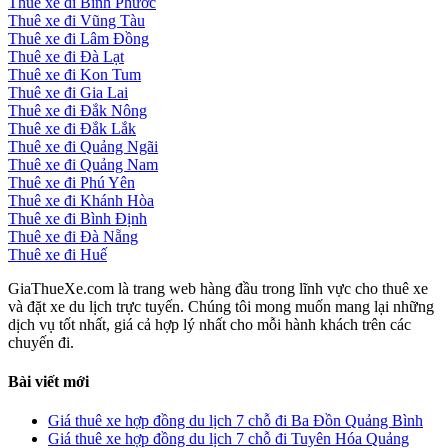
Thuê xe đi Bình Phước
Thuê xe đi Vũng Tàu
Thuê xe đi Lâm Đồng
Thuê xe đi Đà Lạt
Thuê xe đi Kon Tum
Thuê xe đi Gia Lai
Thuê xe đi Đắk Nông
Thuê xe đi Đắk Lắk
Thuê xe đi Quảng Ngãi
Thuê xe đi Quảng Nam
Thuê xe đi Phú Yên
Thuê xe đi Khánh Hòa
Thuê xe đi Bình Định
Thuê xe đi Đà Nẵng
Thuê xe đi Huế
GiaThueXe.com là trang web hàng đầu trong lĩnh vực cho thuê xe
và đặt xe du lịch trực tuyến. Chúng tôi mong muốn mang lại những
dịch vụ tốt nhất, giá cả hợp lý nhất cho mỗi hành khách trên các
chuyến đi.
Bài viết mới
Giá thuê xe hợp đồng du lịch 7 chỗ đi Ba Đồn Quảng Bình
Giá thuê xe hợp đồng du lịch 7 chỗ đi Tuyên Hóa Quảng