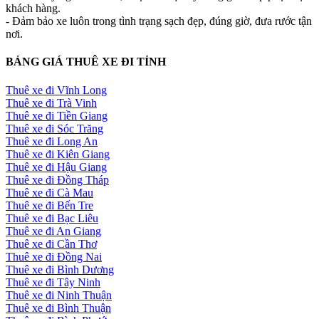
khách hàng.
- Đảm bảo xe luôn trong tình trạng sạch đẹp, đúng giờ, đưa rước tận
nơi.
BẢNG GIÁ THUÊ XE ĐI TỈNH
Thuê xe đi Vĩnh Long
Thuê xe đi Trà Vinh
Thuê xe đi Tiền Giang
Thuê xe đi Sóc Trăng
Thuê xe đi Long An
Thuê xe đi Kiên Giang
Thuê xe đi Hậu Giang
Thuê xe đi Đồng Tháp
Thuê xe đi Cà Mau
Thuê xe đi Bến Tre
Thuê xe đi Bạc Liêu
Thuê xe đi An Giang
Thuê xe đi Cần Thơ
Thuê xe đi Đồng Nai
Thuê xe đi Bình Dương
Thuê xe đi Tây Ninh
Thuê xe đi Ninh Thuận
Thuê xe đi Bình Thuận