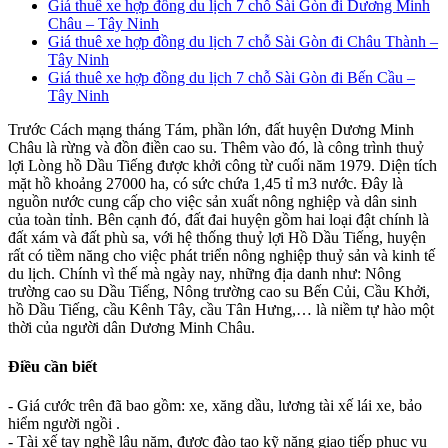
Giá thuê xe hợp đồng du lịch 7 chỗ Sài Gòn đi Dương Minh
Châu – Tây Ninh
Giá thuê xe hợp đồng du lịch 7 chỗ Sài Gòn đi Châu Thành –
Tây Ninh
Giá thuê xe hợp đồng du lịch 7 chỗ Sài Gòn đi Bến Cầu –
Tây Ninh
Trước Cách mạng tháng Tám, phần lớn, đất huyện Dương Minh
Châu là rừng và đồn điền cao su. Thêm vào đó, là công trình thuỷ
lợi Lòng hồ Dầu Tiếng được khởi công từ cuối năm 1979. Diện tích
mặt hồ khoảng 27000 ha, có sức chứa 1,45 tỉ m3 nước. Đây là
nguồn nước cung cấp cho việc sản xuất nông nghiệp và dân sinh
của toàn tỉnh. Bên cạnh đó, đất đai huyện gồm hai loại đật chính là
đất xám và đất phù sa, với hệ thống thuỷ lợi Hồ Dầu Tiếng, huyện
rất có tiềm năng cho việc phát triển nông nghiệp thuỷ sản và kinh tế
du lịch. Chính vì thế mà ngày nay, những địa danh như: Nông
trường cao su Dầu Tiếng, Nông trường cao su Bến Củi, Cầu Khởi,
hồ Dầu Tiếng, cầu Kênh Tây, cầu Tân Hưng,… là niềm tự hào một
thời của người dân Dương Minh Châu.
Điều cần biết
- Giá cước trên đã bao gồm: xe, xăng dầu, lương tài xế lái xe, bảo
hiểm người ngồi .
- Tài xế tay nghề lâu năm, được đào tạo kỹ năng giao tiếp phục vụ