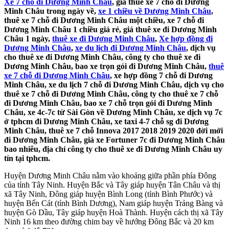
Xe 7 chỗ đi Dương Minh Châu
, giá thuê xe 7 chỗ đi Dương
Minh Châu trong ngày về,
xe 1 chiều về Dương Minh Châu
,
thuê xe 7 chỗ đi Dương Minh Châu một chiều, xe 7 chỗ đi
Dương Minh Châu 1 chiều giá rẻ, giá thuê xe đi Dương Minh
Châu 1 ngày,
thuê xe đi Dương Minh Châu
,
Xe hợp đồng đi
Dương Minh Châu
,
xe du lịch đi Dương Minh Châu
, dịch vụ
cho thuê xe đi Dương Minh Châu, công ty cho thuê xe đi
Dương Minh Châu, bao xe trọn gói đi Dương Minh Châu,
thuê
xe 7 chỗ đi Dương Minh Châu
, xe hợp đồng 7 chỗ đi Dương
Minh Châu, xe du lịch 7 chỗ đi Dương Minh Châu, dịch vụ cho
thuê xe 7 chỗ đi Dương Minh Châu, công ty cho thuê xe 7 chỗ
đi Dương Minh Châu, bao xe 7 chỗ trọn gói đi Dương Minh
Châu, xe 4c-7c từ Sài Gòn về Dương Minh Châu, xe dịch vụ 7c
ở tphcm đi Dương Minh Châu, xe taxi 4-7 chỗ sg đi Dương
Minh Châu, thuê xe 7 chỗ Innova 2017 2018 2019 2020 đời mới
đi Dương Minh Châu, giá xe Fortuner 7c đi Dương Minh Châu
bao nhiêu, địa chỉ công ty cho thuê xe đi Dương Minh Châu uy
tín tại tphcm.
Huyện Dương Minh Châu nằm vào khoảng giữa phần phía Đông
của tỉnh Tây Ninh. Huyện Bắc và Tây giáp huyện Tân Châu và thị
xã Tây Ninh, Đông giáp huyện Bình Long (tỉnh Bình Phước) và
huyện Bến Cát (tỉnh Bình Dương), Nam giáp huyện Trảng Bàng và
huyện Gò Dầu, Tây giáp huyện Hoà Thành. Huyện cách thị xã Tây
Ninh 16 km theo đường chim bay về hướng Đông Bắc và 20 km