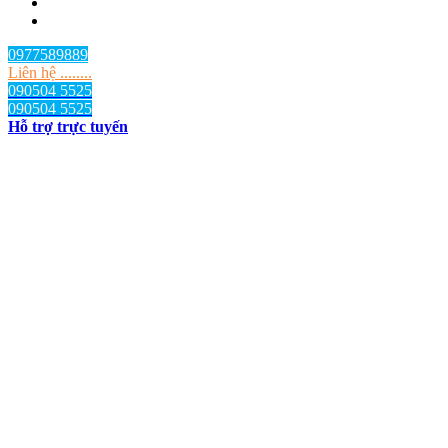
0977589889
Liên hệ ........
090504 5525
090504 5525
Hỗ trợ trực tuyến