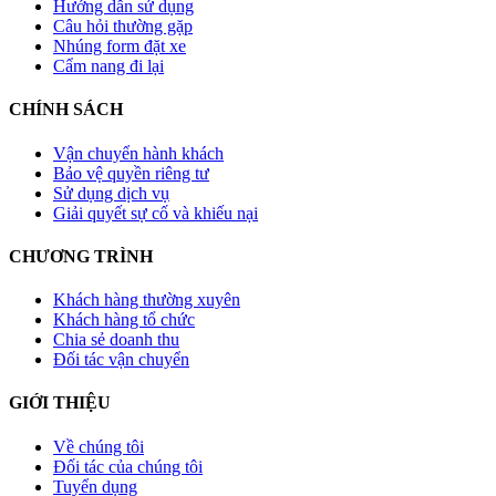
Hướng dẫn sử dụng
Câu hỏi thường gặp
Nhúng form đặt xe
Cẩm nang đi lại
CHÍNH SÁCH
Vận chuyển hành khách
Bảo vệ quyền riêng tư
Sử dụng dịch vụ
Giải quyết sự cố và khiếu nại
CHƯƠNG TRÌNH
Khách hàng thường xuyên
Khách hàng tổ chức
Chia sẻ doanh thu
Đối tác vận chuyển
GIỚI THIỆU
Về chúng tôi
Đối tác của chúng tôi
Tuyển dụng