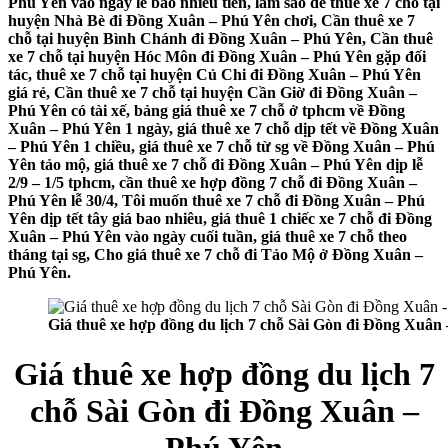
Phú Yên vào ngày lễ bao nhiêu tiền, làm sao để thuê xe 7 chỗ tại
huyện Nhà Bè đi Đồng Xuân – Phú Yên chơi, Cần thuê xe 7
chỗ tại huyện Bình Chánh đi Đồng Xuân – Phú Yên, Cần thuê
xe 7 chỗ tại huyện Hóc Môn đi Đồng Xuân – Phú Yên gặp đối
tác, thuê xe 7 chỗ tại huyện Củ Chi đi Đồng Xuân – Phú Yên
giá rẻ, Cần thuê xe 7 chỗ tại huyện Cần Giờ đi Đồng Xuân –
Phú Yên có tài xế, bảng giá thuê xe 7 chỗ ở tphcm về Đồng
Xuân – Phú Yên 1 ngày, giá thuê xe 7 chỗ dịp tết về Đồng Xuân
– Phú Yên 1 chiều, giá thuê xe 7 chỗ từ sg về Đồng Xuân – Phú
Yên tảo mộ, giá thuê xe 7 chỗ đi Đồng Xuân – Phú Yên dịp lễ
2/9 – 1/5 tphcm, cần thuê xe hợp đồng 7 chỗ đi Đồng Xuân –
Phú Yên lễ 30/4, Tôi muốn thuê xe 7 chỗ đi Đồng Xuân – Phú
Yên dịp tết tây giá bao nhiêu, giá thuê 1 chiếc xe 7 chỗ đi Đồng
Xuân – Phú Yên vào ngày cuối tuần, giá thuê xe 7 chỗ theo
tháng tại sg, Cho giá thuê xe 7 chỗ đi Tảo Mộ ở Đồng Xuân –
Phú Yên.
Giá thuê xe hợp đồng du lịch 7 chỗ Sài Gòn đi Đồng Xuân
Giá thuê xe hợp đồng du lịch 7
chỗ Sài Gòn đi Đồng Xuân –
Phú Yên