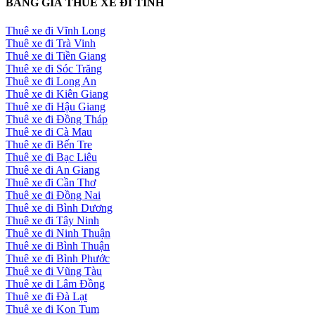
BẢNG GIÁ THUÊ XE ĐI TỈNH
Thuê xe đi Vĩnh Long
Thuê xe đi Trà Vinh
Thuê xe đi Tiền Giang
Thuê xe đi Sóc Trăng
Thuê xe đi Long An
Thuê xe đi Kiên Giang
Thuê xe đi Hậu Giang
Thuê xe đi Đồng Tháp
Thuê xe đi Cà Mau
Thuê xe đi Bến Tre
Thuê xe đi Bạc Liêu
Thuê xe đi An Giang
Thuê xe đi Cần Thơ
Thuê xe đi Đồng Nai
Thuê xe đi Bình Dương
Thuê xe đi Tây Ninh
Thuê xe đi Ninh Thuận
Thuê xe đi Bình Thuận
Thuê xe đi Bình Phước
Thuê xe đi Vũng Tàu
Thuê xe đi Lâm Đồng
Thuê xe đi Đà Lạt
Thuê xe đi Kon Tum