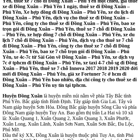
Yên, thuê xe 7 chỗ đi Đồng Xuân – Phú Yên một chiều, giá thuê
xe đi Đồng Xuân – Phú Yên 1 ngày, thuê xe đi Đồng Xuân –
Phú Yên, Xe hợp đồng đi Đồng Xuân – Phú Yên, xe du lịch đi
Đồng Xuân – Phú Yên, dịch vụ cho thuê xe đi Đồng Xuân –
Phú Yên, công ty cho thuê xe đi Đồng Xuân – Phú Yên, bao xe
trọn gói đi Đồng Xuân – Phú Yên, thuê xe 7 chỗ đi Đồng Xuân
– Phú Yên, xe hợp đồng 7 chỗ đi Đồng Xuân – Phú Yên, xe du
lịch 7 chỗ đi Đồng Xuân – Phú Yên, dịch vụ cho thuê xe 7 chỗ
đi Đồng Xuân – Phú Yên, công ty cho thuê xe 7 chỗ đi Đồng
Xuân – Phú Yên, bao xe 7 chỗ trọn gói đi Đồng Xuân – Phú
Yên, xe 4c-7c từ Sài Gòn về Đồng Xuân – Phú Yên, xe dịch vụ
7c ở tphcm đi Đồng Xuân – Phú Yên, xe taxi 4-7 chỗ sg đi Đồng
Xuân – Phú Yên, thuê xe 7 chỗ Innova 2017 2018 2019 2020 đời
mới đi Đồng Xuân – Phú Yên, giá xe Fortuner 7c ở hcm đi
Đồng Xuân – Phú Yên bao nhiêu, địa chỉ công ty cho thuê xe đi
Đồng Xuân – Phú Yên uy tín tại tphcm.
Huyện Đồng Xuân
là huyện miền núi nằm về phía Tây Bắc tỉnh
Phú Yên. Bắc giáp tỉnh Bình Định. Tây giáp tỉnh Gia Lai. Tây và
Nam giáp huyện Sơn Hòa. Đông Bắc giáp huyện Sông Cầu và phía
Đông Nam giáp huyện Tuy An. Bao gồm thị trấn La Hai và 10 xã
là: Xuân Quang 1, Xuân Quang 2, Xuân Quang 3, Xuân Phước,
Xuân Long, Xuân Lãnh, Xuân Sơn Nam, Xuân Sơn Bắc, Đa Lộc,
Phú Mỡ.
Đầu thế kỷ XX, Đồng Xuân là huyện thuộc phủ Tuy An, tỉnh Phú