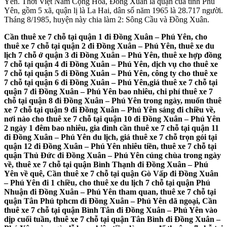
Yên. Thời Việt Nam Cộng Hoà, Đồng Xuân là quận của tỉnh Phú
Yên, gồm 5 xã, quận lị là La Hai, dân số năm 1965 là 28.717 người.
Tháng 8/1985, huyện này chia làm 2: Sông Cầu và Đồng Xuân.
Cần thuê xe 7 chỗ tại quận 1 đi Đồng Xuân – Phú Yên, cho
thuê xe 7 chỗ tại quận 2 đi Đồng Xuân – Phú Yên, thuê xe du
lịch 7 chỗ ở quận 3 đi Đồng Xuân – Phú Yên, thuê xe hợp đồng
7 chỗ tại quận 4 đi Đồng Xuân – Phú Yên, dịch vụ cho thuê xe
7 chỗ tại quận 5 đi Đồng Xuân – Phú Yên, công ty cho thuê xe
7 chỗ tại quận 6 đi Đồng Xuân – Phú Yên,giá thuê xe 7 chỗ tại
quận 7 đi Đồng Xuân – Phú Yên bao nhiêu, chi phí thuê xe 7
chỗ tại quận 8 đi Đồng Xuân – Phú Yên trong ngày, muốn thuê
xe 7 chỗ tại quận 9 đi Đồng Xuân – Phú Yên sáng đi chiều về,
nơi nào cho thuê xe 7 chỗ tại quận 10 đi Đồng Xuân – Phú Yên
2 ngày 1 đêm bao nhiêu, gia đình cần thuê xe 7 chỗ tại quận 11
đi Đồng Xuân – Phú Yên du lịch, giá thuê xe 7 chỗ trọn gói tại
quận 12 đi Đồng Xuân – Phú Yên nhiêu tiền, thuê xe 7 chỗ tại
quận Thủ Đức đi Đồng Xuân – Phú Yên cúng chùa trong ngày
về, thuê xe 7 chỗ tại quận Bình Thạnh đi Đồng Xuân – Phú
Yên về quê, Cần thuê xe 7 chỗ tại quận Gò Vấp đi Đồng Xuân
– Phú Yên đi 1 chiều, cho thuê xe du lịch 7 chỗ tại quận Phú
Nhuận đi Đồng Xuân – Phú Yên tham quan, thuê xe 7 chỗ tại
quận Tân Phú tphcm đi Đồng Xuân – Phú Yên dã ngoại, Cần
thuê xe 7 chỗ tại quận Bình Tân đi Đồng Xuân – Phú Yên vào
dịp cuối tuần, thuê xe 7 chỗ tại quận Tân Bình đi Đồng Xuân –