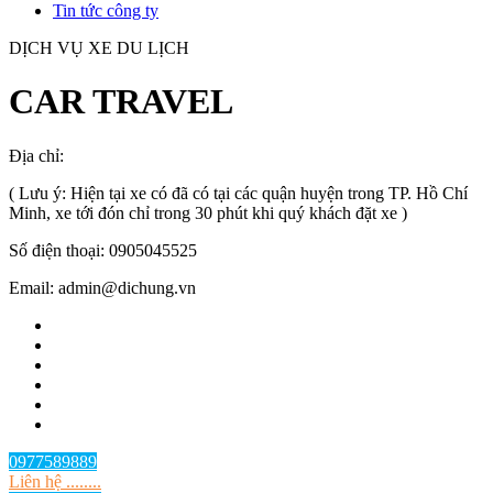
Tin tức công ty
DỊCH VỤ XE DU LỊCH
CAR TRAVEL
Địa chỉ:
TP.HCM
, Việt Nam
( Lưu ý: Hiện tại xe có đã có tại các quận huyện trong TP. Hồ Chí
Minh, xe tới đón chỉ trong 30 phút khi quý khách đặt xe )
Số điện thoại: 0905045525
Email: admin@dichung.vn
0977589889
Liên hệ ........