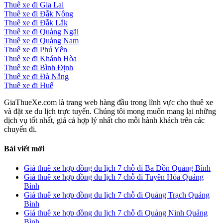
Thuê xe đi Gia Lai
Thuê xe đi Đắk Nông
Thuê xe đi Đắk Lắk
Thuê xe đi Quảng Ngãi
Thuê xe đi Quảng Nam
Thuê xe đi Phú Yên
Thuê xe đi Khánh Hòa
Thuê xe đi Bình Định
Thuê xe đi Đà Nẵng
Thuê xe đi Huế
GiaThueXe.com là trang web hàng đầu trong lĩnh vực cho thuê xe
và đặt xe du lịch trực tuyến. Chúng tôi mong muốn mang lại những
dịch vụ tốt nhất, giá cả hợp lý nhất cho mỗi hành khách trên các
chuyến đi.
Bài viết mới
Giá thuê xe hợp đồng du lịch 7 chỗ đi Ba Đồn Quảng Bình
Giá thuê xe hợp đồng du lịch 7 chỗ đi Tuyên Hóa Quảng
Bình
Giá thuê xe hợp đồng du lịch 7 chỗ đi Quảng Trạch Quảng
Bình
Giá thuê xe hợp đồng du lịch 7 chỗ đi Quảng Ninh Quảng
Bình