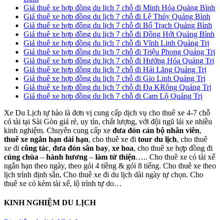
Giá thuê xe hợp đồng du lịch 7 chỗ đi Minh Hóa Quảng Bình
Giá thuê xe hợp đồng du lịch 7 chỗ đi Lệ Thủy Quảng Bình
Giá thuê xe hợp đồng du lịch 7 chỗ đi Bố Trạch Quảng Bình
Giá thuê xe hợp đồng du lịch 7 chỗ đi Đồng Hới Quảng Bình
Giá thuê xe hợp đồng du lịch 7 chỗ đi Vĩnh Linh Quảng Trị
Giá thuê xe hợp đồng du lịch 7 chỗ đi Triệu Phong Quảng Trị
Giá thuê xe hợp đồng du lịch 7 chỗ đi Hướng Hóa Quảng Trị
Giá thuê xe hợp đồng du lịch 7 chỗ đi Hải Lăng Quảng Trị
Giá thuê xe hợp đồng du lịch 7 chỗ đi Gio Linh Quảng Trị
Giá thuê xe hợp đồng du lịch 7 chỗ đi Đa KRông Quảng Trị
Giá thuê xe hợp đồng du lịch 7 chỗ đi Cam Lộ Quảng Trị
Xe Du Lịch tự hào là đơn vị cung cấp dịch vụ cho thuê xe 4-7 chỗ
có tài tại Sài Gòn giá rẻ, uy tín, chất lượng, với đội ngũ lái xe nhiều
kinh nghiệm. Chuyên cung cấp xe
đưa đón cán bộ nhân viên
,
thuê xe ngắn hạn dài hạn
, cho thuê xe đi
tour du lịch
, cho thuê
xe đi
công tác
,
đưa đón sân bay
,
xe hoa
, cho thuê xe hợp đồng đi
cúng chùa
–
hành hương
–
làm từ thiện
….. Cho thuê xe có tài xế
ngắn hạn theo ngày, theo gói 4 tiềng & gói 8 tiếng. Cho thuê xe theo
lịch trình định sẵn, Cho thuê xe đi du lịch dài ngày tự chọn. Cho
thuê xe có kèm tài xế, lộ trình tự do…
KINH NGHIỆM DU LỊCH